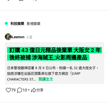
科技娛樂
影視娛樂
Lawton
2 日
訂購 43 億日元精品後棄單 大阪女 2 年
後終被捕 涉海賊王,火影周邊產品
日本警視廳神田署 8 月 6 日公布，拘捕一名 32 歲大阪女子，
指她涉嫌在出版巨頭集英社旗下官方網店「JUMP
閱讀全文
CHARACTERS ST...
79
10
分享
↗