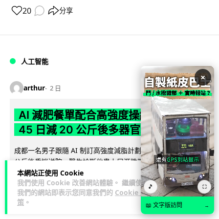
20
分享
人工智能
×
arthur
2 日
AI 減肥餐單配合高強度操練 成都男
45 日減 20 公斤後多器官衰竭
成都一名男子跟隨 AI 制訂高強度減脂計劃，45 日內減去約 20
公斤後昏迷送院。醫生診斷他患上尿源性膿毒症、膿毒性休克
閱讀全文
本網站正使用 Cookie
及多器官功能障礙。...
我們使用 Cookie 改善網站體驗。 繼續使用
🎵
⛶
我們的網站即表示您同意我們的
Cookie 政
23
4
分享
↗
策
。
📖 文字版訪問
→