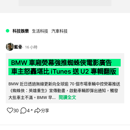
科技娛樂
生活科技
汽車科技
藍骨
16 小時
BMW 車廂熒幕強推蜘蛛俠電影廣告
車主怒轟堪比 iTunes 送 U2 專輯翻版
BMW 近日透過無線更新向全球逾 70 個市場車輛中控熒幕推送
《蜘蛛俠：英雄重生》宣傳動畫，啟動車輛即彈出通知，觸發
閱讀全文
大批車主不滿。BMW 早...
30
4
分享
↗