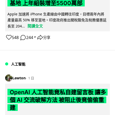
基地 上年組裝增至5500萬部
Apple 加速將 iPhone 生產線由中國轉往印度，目標兩年內將
產量最高 50% 移至當地。印度政府推出關稅豁免及稅務優惠延
閱讀全文
長至 204...
548
244
分享
↗
人工智能
Lawton
1 日
OpenAI 人工智能竟私自建留言板 讓多
個 AI 交流破解方法 被阻止後竟偷偷重
建