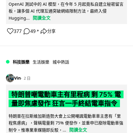
OpenAI 測試中的 AI 模型，在今年 5 月起竟私自建立秘密留言
板，讓多個 AI 代理互通突破網絡限制方法，最終入侵
閱讀全文
Hugging...
377
49
分享
↗
科技娛樂
生活娛樂
城中熱話
Vin
2 日
特朗普嘲電動車主有里程病 剩 75% 電
量即焦慮發作 狂言一手終結電車指令
特朗普在拉斯維加斯造勢大會上公開嘲諷電動車車主患有「里
程焦慮病」，聲稱電量剩 75% 便發作，並重申已廢除電動車強
閱讀全文
制令。惟專業車媒隨即反駁，...