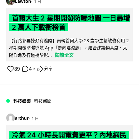
Lawton
1 日
首爾大生 2 星期開發防曬地圖 一日暴增
2 萬人下載衝榜首
【行路都要揀好有遮陰】南韓首爾大學 23 歲學生劉敏俊利用 2
星期開發防曬導航 App「走向陰涼處」，結合建築物高度、太
閱讀全文
陽仰角及行道樹陰影...
89
4
分享
↗
科技娛樂
科技新聞
arthur
1 日
冷氣 24 小時長開電費更平？內地網民