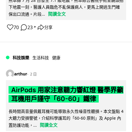
熊本縣 7 月 28 日發生 7.1 級地震，熊本綜合醫院手術室鏡頭拍
下地震一刻，醫護人員臨危不亂保護病人，更馬上開逃生門確
閱讀全文
保出口流通。片段...
70
23
分享
↗
科技娛樂
生活科技
健康
arthur
2 日
AirPods 用家注意聽力響紅燈 醫學界籲
耳機用戶謹守「60-60」鐵律
長時間高音量佩戴耳機可能導致永久性噪音性聽損。本文盤點 4
大聽力受損警號，介紹科學護耳的「60-60 原則」及 Apple 內
閱讀全文
置防護功能，...