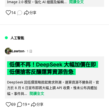
閱讀全文
Image 2.0 模型，強化 AI 繪圖及編輯...
14
分享
人工智能
Lawton
1 日
低價不再！DeepSeek 大幅加價在即
低價搶客反釀運算資源告急
DeepSeek 因低價策略掀起需求熱潮，運算資源不勝負荷，官
方於 8 月 6 日宣布即將大幅上調 API 收費，惟未公布具體加
閱讀全文
幅。事件與...
69
19
分享
↗