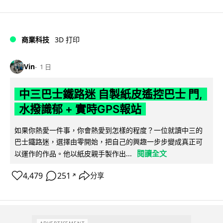
商業科技
3D 打印
Vin
1 日
中三巴士鐵路迷 自製紙皮遙控巴士 門,
水撥識郁 + 實時GPS報站
如果你熱愛一件事，你會熱愛到怎樣的程度？一位就讀中三的
巴士鐵路迷，選擇由零開始，把自己的興趣一步步變成真正可
閱讀全文
以運作的作品。他以紙皮親手製作出...
4,479
251
分享
↗