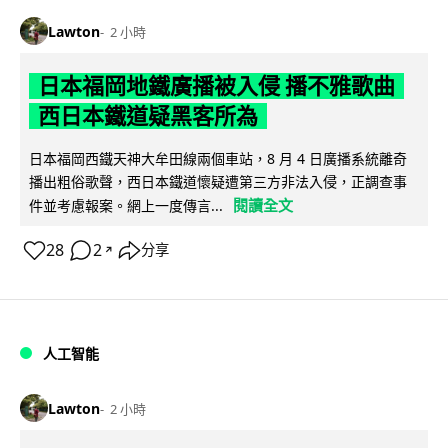
Lawton
2 小時
日本福岡地鐵廣播被入侵 播不雅歌曲
西日本鐵道疑黑客所為
日本福岡西鐵天神大牟田線兩個車站，8 月 4 日廣播系統離奇
播出粗俗歌聲，西日本鐵道懷疑遭第三方非法入侵，正調查事
閱讀全文
件並考慮報案。網上一度傳言...
28
2
分享
↗
人工智能
Lawton
2 小時