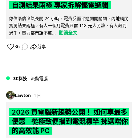
自測結果兩極 專家拆解慳電邏輯
你信唔信冷氣長開 24 小時，電費反而平過開開關關？內地網民
實測結果兩極，有人一個月電費只需 118 元人民幣，有人飆到
閱讀全文
過千。電力部門話不能...
36
分享
3C科技
流動電腦
Lawton
1 日
2026 買電腦新趨勢公開！ 如何享最多
優惠 從極致便攜到電競標竿 揀選啱你
的高效能 PC