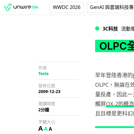
WWDC 2026
GenAI 與雲端科技
OLPC全觸控概念
3C科技
流動
OLP
作者
Tesla
早年登陸香港的
OLPC，無論
發佈日期
2009-12-23
量投產，因此一
觸屏
OX-2的概
閱讀時間
2分鐘
且目標是更科幻
字體大小
A
A
A