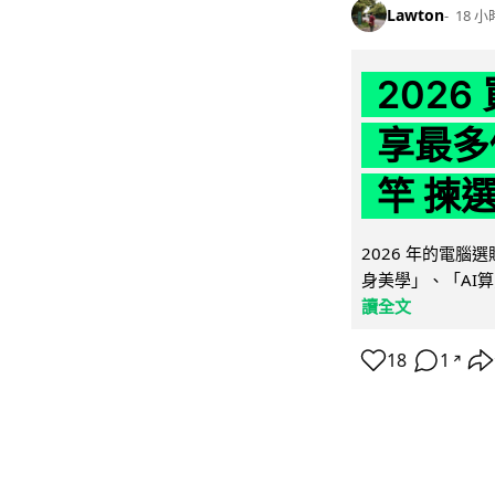
Lawton
18 小
202
享最多
竿 揀
2026 年的電
身美學」、「AI算
讀全文
18
1
↗