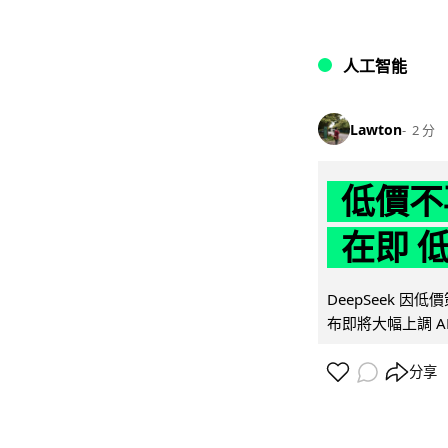
人工智能
Lawton
2 分
低價不再
在即 
DeepSeek 
布即將大幅上調 A
分享