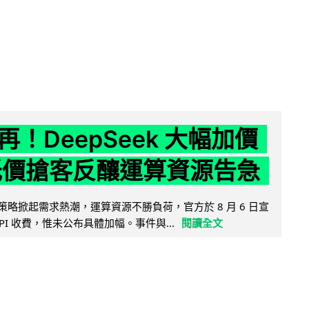
！DeepSeek 大幅加價
低價搶客反釀運算資源告急
因低價策略掀起需求熱潮，運算資源不勝負荷，官方於 8 月 6 日宣
PI 收費，惟未公布具體加幅。事件與...
閱讀全文