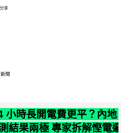
分享
技新聞
24 小時長開電費更平？內地
測結果兩極 專家拆解慳電邏