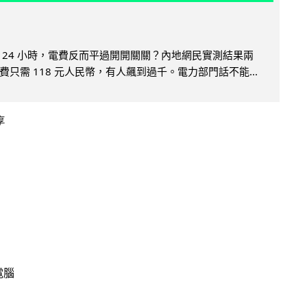
 24 小時，電費反而平過開開關關？內地網民實測結果兩
只需 118 元人民幣，有人飆到過千。電力部門話不能...
享
電腦