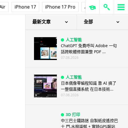
流動電腦
Air
iPhone 17
iPhone 17 Pro
AirPods Pro 3
Ap
2026 買電腦新趨勢公開！ 如何
享最多優惠 從極致便攜到電...
07.08.2026
最新文章
全部
人工智能
ChatGPT 免費呼叫 Adobe 一句
話跨軟體修圖兼整 PDF ...
07.08.2026
人工智能
日本偶像零編程知識 靠 AI 搞了
一整個直播系統 在日本技術...
07.08.2026
3D 打印
中三巴士鐵路迷 自製紙皮遙控巴
士 門,水撥識郁 + 實時GPS報站