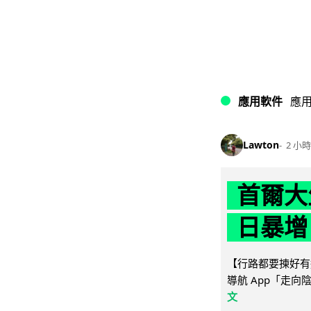
應用軟件
應
Lawton
2 小時
首爾大
日暴增
【行路都要揀好有遮
導航 App「走向
文