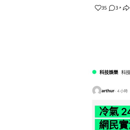
35
3
↗
科技娛樂
科
arthur
4 小時
冷氣 
網民實