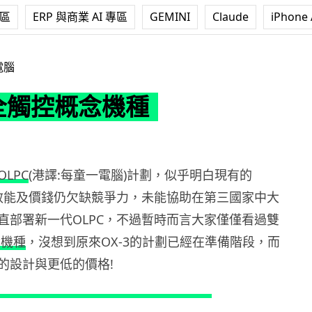
專區
ERP 與商業 AI 專區
GEMINI
Claude
iPhone 
機種
電腦
C全觸控概念機種
OLPC
(港譯:每童一電腦)計劃，似乎明白現有的
在效能及價錢仍欠缺競爭力，未能協助在第三國家中大
直部署新一代OLPC，不過暫時而言大家僅僅看過雙
念機種
，沒想到原來OX-3的計劃已經在準備階段，而
的設計與更低的價格!