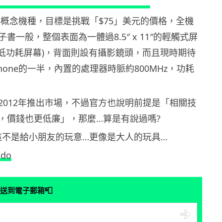
-3概念機種，目標是挑戰「$75」美元的價格，全機
書一般，整個表面為一體過8.5″ x 11″的輕觸式屏
Qi的超低功耗屏幕)，背面則設有攝影鏡頭，而且現時期待
hone的一半，內置的處理器時脈約800MHz，功耗
2012年推出巿場，不過官方也說明前提是「相關技
，價錢也更低廉」，那麼…算是有說過嗎?
得這不是給小朋友的玩意…更像是大人的玩具…
odo
📮
送到電子郵箱