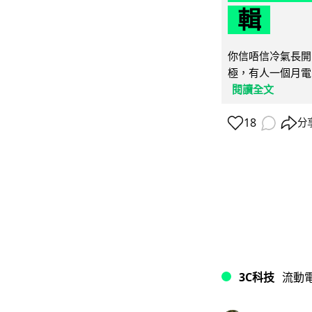
輯
你信唔信冷氣長開
極，有人一個月電費
閱讀全文
18
分
3C科技
流動