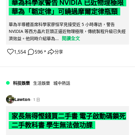
華為科學家警告 NVIDIA 已近物理極限
華為「韜定律」可繞過摩爾定律瓶頸
華為半導體首席科學家廖恒罕見接受近 5 小時專訪，警告
NVIDIA 等西方晶片巨頭正逼近物理極限，傳統製程升級已失經
閱讀全文
濟效益。他同時介紹華為...
1,554
596
分享
↗
科技娛樂
生活娛樂
城中熱話
Lawton
1 日
家長無得慳錢買二手書 電子啟動碼鎖死
二手教科書 學生無法做功課