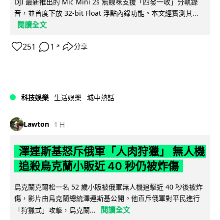
DJI 最新推出的 Mic Mini 2s 無線咪支援「四發一收」分軌錄
音，並首度下放 32-bit Float 浮點內錄功能。本文經實測其...
閱讀全文
251
1
分享
↗
科技娛樂
生活娛樂
城中熱話
Lawton
1 日
澤連斯基怒斥俄軍「人肉狩獵」 無人機
追殺烏克蘭小販近 40 秒仍被炸傷
烏克蘭克爾松一名 52 歲小販被俄軍無人機追擊近 40 秒後被炸
傷，影片由烏克蘭總統澤連斯基公開。他直斥俄軍對平民進行
閱讀全文
「狩獵式」攻擊，烏克蘭...