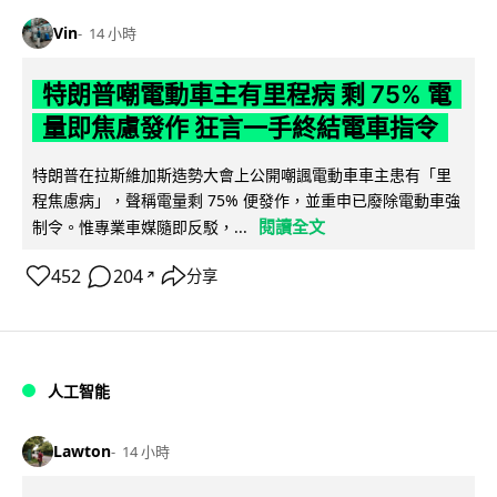
Vin
14 小時
特朗普嘲電動車主有里程病 剩 75% 電
量即焦慮發作 狂言一手終結電車指令
特朗普在拉斯維加斯造勢大會上公開嘲諷電動車車主患有「里
程焦慮病」，聲稱電量剩 75% 便發作，並重申已廢除電動車強
閱讀全文
制令。惟專業車媒隨即反駁，...
452
204
分享
↗
人工智能
Lawton
14 小時