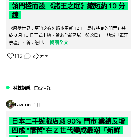
領門檻而設 《諸王之眠》縮短約 10 分
鐘
《魔獸世界：至暗之夜》版本更新 12.1「烏拉特克的詛咒」將
於 8 月 13 日正式上線，帶來全新區域「盤蛇島」、地城「毒牙
閱讀全文
祭壇」、新型態世...
115
分享
科技娛樂
遊戲情報
Lawton
1 日
日本二手遊戲店減 90% 門市 業績反增
四成 "懷舊"在 Z 世代變成最潮「新鮮