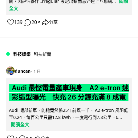
閱讀
間，因評估夥伴 Irregular 設定出錯而意外連上互聯網...
全文
139
20
分享
↗
科技娛樂
科技新聞
duncan
1 日
Audi 最慳電量產車現身 A2 e-tron 迷
彩造型曝光 快充 26 分鐘充滿 8 成電
Audi 呢部新車，能耗竟然係25年前嘅一半。 A2 e-tron 風阻低
至0.24，每百公里只需12.8 kWh，一度電行到7.8公里。6...
閱讀全文