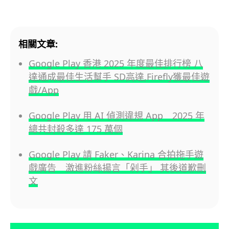
相關文章:
Google Play 香港 2025 年度最佳排行榜 八
達通成最佳生活幫手 SD高達,Firefly獲最佳遊
戲/App
Google Play 用 AI 偵測違規 App 2025 年
總共封殺多達 175 萬個
Google Play 請 Faker、Karina 合拍拖手遊
戲廣告 激進粉絲揚言「剁手」 其後道歉刪
文