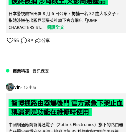
後終被捕 涉海賊王,火影周邊產品
日本警視廳神田署 8 月 6 日公布，拘捕一名 32 歲大阪女子，
指她涉嫌在出版巨頭集英社旗下官方網店「JUMP
閱讀全文
CHARACTERS ST...
55
8
分享
↗
商業科技
資訊保安
Vin
15 小時
智博通路由器爆後門 官方緊急下架止血
稱漏洞是功能在維修時使用
中國網通廠商智博通電子（Zbtlink Electronics）旗下的路由器
產品爆出嚴重安全漏洞，被發現每 35 秒便會與中國伺服器連