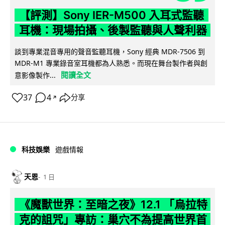
【評測】Sony IER-M500 入耳式監聽
耳機：現場拍攝、後製監聽與人聲利器
談到專業混音專用的聲音監聽耳機，Sony 經典 MDR-7506 到
MDR-M1 專業錄音室耳機都為人熟悉。而現在舞台製作者與創
閱讀全文
意影像製作...
37
4
分享
↗
科技娛樂
遊戲情報
天恩
1 日
《魔獸世界：至暗之夜》12.1 「烏拉特
克的詛咒」專訪：巢穴不為提高世界首