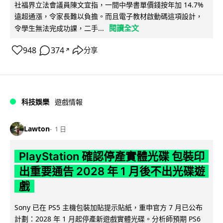
社福界立法會議員陳文宜指，一間中學書單價錢按年加 14.7%
遠超通漲，令家長難以負擔。而且電子教材啟動碼這項設計，
閱讀全文
令學生無法完成功課，二手...
948
374
分享
↗
科技娛樂
遊戲情報
Lawton
1 日
PlayStation 確認停產實體光碟 包裝印
出重要通告 2028 年 1 月後不出光碟遊
戲
Sony 已在 PS5 主機包裝加貼提示貼紙，重申官方 7 月已公布
計劃：2028 年 1 月起停產新遊戲實體光碟。分析師預期 PS6