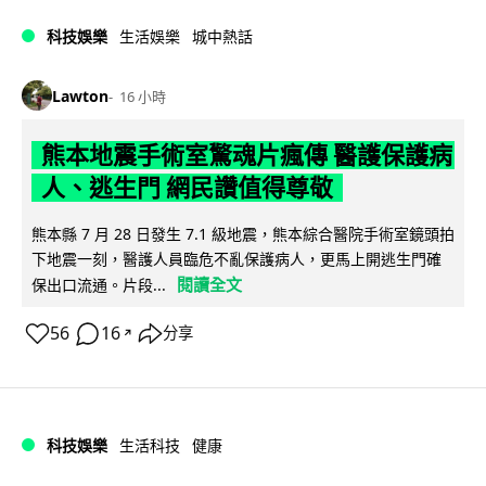
科技娛樂
生活娛樂
城中熱話
Lawton
16 小時
熊本地震手術室驚魂片瘋傳 醫護保護病
人、逃生門 網民讚值得尊敬
熊本縣 7 月 28 日發生 7.1 級地震，熊本綜合醫院手術室鏡頭拍
下地震一刻，醫護人員臨危不亂保護病人，更馬上開逃生門確
閱讀全文
保出口流通。片段...
56
16
分享
↗
科技娛樂
生活科技
健康