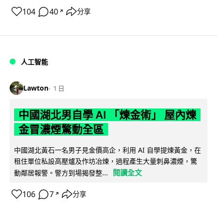
104
40
分享
↗
人工智能
Lawton
1 日
中國湖北男自學 AI 「煉金術」 屋內煉
金冒濃煙驚動全區
中國湖北黃石一名男子見金價高企，利用 AI 自學提煉黃金，在
租住單位私設高壓爐及作坊冶煉，過程產生大量刺鼻濃煙，驚
閱讀全文
動鄰居報警。警方到場揭發整...
106
7
分享
↗