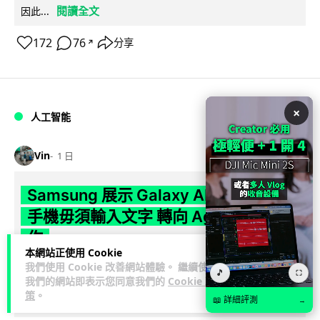
閱讀全文
因此...
172
76
分享
↗
×
人工智能
Vin
1 日
Samsung 展示 Galaxy AI 新方向 未來
手機毋須輸入文字 轉向 Agent 全自動操
作
本網站正使用 Cookie
我們使用 Cookie 改善網站體驗。 繼續使用
Samsung 電子 MX 部門顧客體驗辦公室主管兼副總裁 Jay Kim
🎵
⛶
我們的網站即表示您同意我們的
Cookie 政
閱讀全
表示，品牌正推動 Galaxy AI 邁向全自動化 Agent...
策
。
文
📖 詳細評測
→