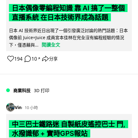
日本偶像零編程知識 靠 AI 搞了一整個
直播系統 在日本技術界成為話題
日本 AI 技術界近日出現了一個引發廣泛討論的熱門話題：日本
偶像前 Juice=Juice 成員宮本佳林在完全沒有編程經驗的情況
閱讀全文
下，僅憑藉與...
194
10
分享
↗
商業科技
3D 打印
Vin
10 小時
中三巴士鐵路迷 自製紙皮遙控巴士 門,
水撥識郁 + 實時GPS報站