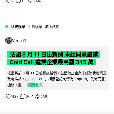
7
1
分享
↗
科技娛樂
生活娛樂
城中熱話
Vin
1 日
法國 8 月 11 日出新例 未經同意嚴禁
Cold Call 違規企業最高罰 345 萬
法國將於 8 月 11 日起實施新例，全面禁止企業未經消費者同意
致電推銷，由「opt-out」拒接登記制轉為「opt-in」先徵同意
閱讀全文
機制。違...
337
26
分享
↗