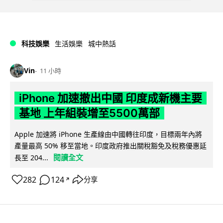
科技娛樂
生活娛樂
城中熱話
Vin
11 小時
iPhone 加速撤出中國 印度成新機主要
基地 上年組裝增至5500萬部
Apple 加速將 iPhone 生產線由中國轉往印度，目標兩年內將
產量最高 50% 移至當地。印度政府推出關稅豁免及稅務優惠延
閱讀全文
長至 204...
282
124
分享
↗