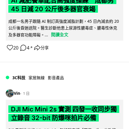
AI 減肥餐單配合高強度操練 成都男
45 日減 20 公斤後多器官衰竭
成都一名男子跟隨 AI 制訂高強度減脂計劃，45 日內減去約 20
公斤後昏迷送院。醫生診斷他患上尿源性膿毒症、膿毒性休克
閱讀全文
及多器官功能障礙。...
20
4
分享
↗
3C科技
家居無線
影音產品
Vin
1 日
DJI Mic Mini 2s 實測 四發一收同步獨
立錄音 32-bit 防爆咪拍片必備