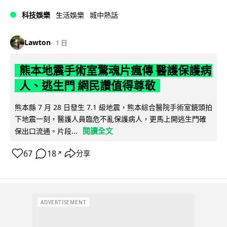
科技娛樂
生活娛樂
城中熱話
Lawton
1 日
熊本地震手術室驚魂片瘋傳 醫護保護病
人、逃生門 網民讚值得尊敬
熊本縣 7 月 28 日發生 7.1 級地震，熊本綜合醫院手術室鏡頭拍
下地震一刻，醫護人員臨危不亂保護病人，更馬上開逃生門確
閱讀全文
保出口流通。片段...
67
18
分享
↗
ADVERTISEMENT