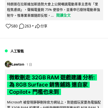
特朗普在拉斯維加斯造勢大會上公開嘲諷電動車車主患有「里
程焦慮病」，聲稱電量剩 75% 便發作，並重申已廢除電動車強
閱讀全文
制令。惟專業車媒隨即反駁，...
580
263
分享
↗
人工智能
Lawton
1 日
微軟刪走 32GB RAM 遊戲建議 分析:
為 8GB Surface 銷售鋪路 連自家
Copilot+ 門檻也未到
Microsoft 被發現靜靜刪除官方網站上，對遊戲玩家要為電腦配
置 32GB RAM 的建議。分析指微軟同時新推出的 8GB RAM 入