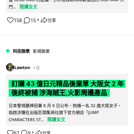
閱讀全文
門...
158
15
分享
↗
科技娛樂
影視娛樂
Lawton
1 日
訂購 43 億日元精品後棄單 大阪女 2 年
後終被捕 涉海賊王,火影周邊產品
日本警視廳神田署 8 月 6 日公布，拘捕一名 32 歲大阪女子，
指她涉嫌在出版巨頭集英社旗下官方網店「JUMP
閱讀全文
CHARACTERS ST...
67
9
分享
↗