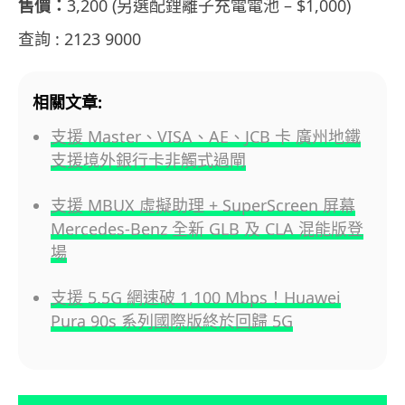
售價：
3,200 (另選配鋰離子充電電池 – $1,000)
查詢 : 2123 9000
相關文章:
支援 Master、VISA、AE、JCB 卡 廣州地鐵
支援境外銀行卡非觸式過閘
支援 MBUX 虛擬助理 + SuperScreen 屏幕
Mercedes-Benz 全新 GLB 及 CLA 混能版登
場
支援 5.5G 網速破 1,100 Mbps！Huawei
Pura 90s 系列國際版終於回歸 5G