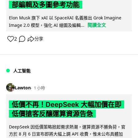
部編輯及多圖參考功能
Elon Musk 旗下 xAI 以 SpaceXAI 名義推出 Grok Imagine
閱讀全文
Image 2.0 模型，強化 AI 繪圖及編輯...
2
分享
人工智能
Lawton
1 小時
低價不再！DeepSeek 大幅加價在即
低價搶客反釀運算資源告急
DeepSeek 因低價策略掀起需求熱潮，運算資源不勝負荷，官
方於 8 月 6 日宣布即將大幅上調 API 收費，惟未公布具體加