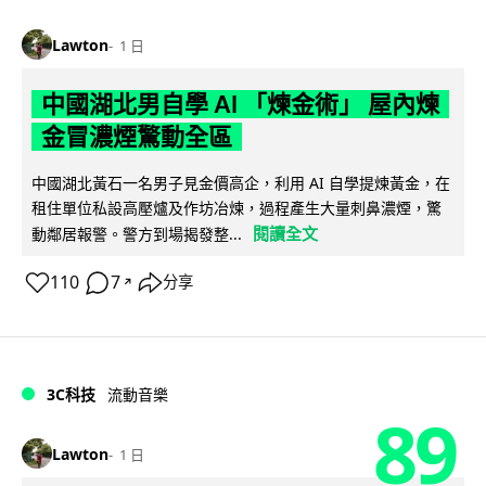
Lawton
1 日
中國湖北男自學 AI 「煉金術」 屋內煉
金冒濃煙驚動全區
中國湖北黃石一名男子見金價高企，利用 AI 自學提煉黃金，在
租住單位私設高壓爐及作坊冶煉，過程產生大量刺鼻濃煙，驚
閱讀全文
動鄰居報警。警方到場揭發整...
110
7
分享
↗
3C科技
流動音樂
89
Lawton
1 日