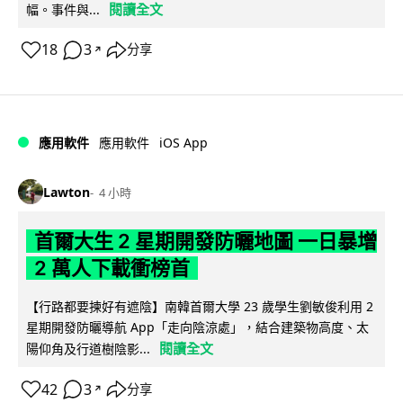
閱讀全文
幅。事件與...
18
3
分享
↗
iOS App
應用軟件
應用軟件
Lawton
4 小時
首爾大生 2 星期開發防曬地圖 一日暴增
2 萬人下載衝榜首
【行路都要揀好有遮陰】南韓首爾大學 23 歲學生劉敏俊利用 2
星期開發防曬導航 App「走向陰涼處」，結合建築物高度、太
閱讀全文
陽仰角及行道樹陰影...
42
3
分享
↗