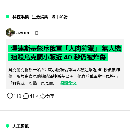
科技娛樂
生活娛樂
城中熱話
Lawton
1 日
澤連斯基怒斥俄軍「人肉狩獵」 無人機
追殺烏克蘭小販近 40 秒仍被炸傷
烏克蘭克爾松一名 52 歲小販被俄軍無人機追擊近 40 秒後被炸
傷，影片由烏克蘭總統澤連斯基公開。他直斥俄軍對平民進行
閱讀全文
「狩獵式」攻擊，烏克蘭...
119
41
分享
↗
人工智能