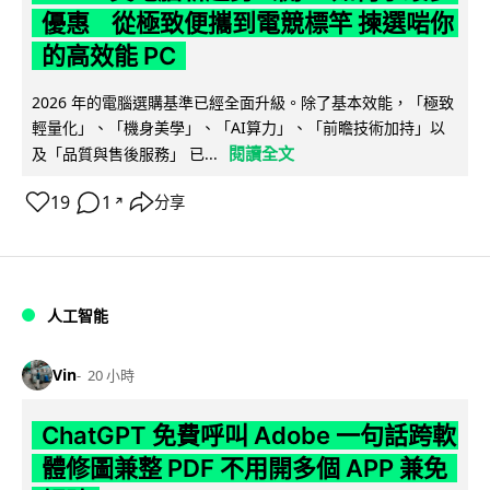
優惠 從極致便攜到電競標竿 揀選啱你
的高效能 PC
2026 年的電腦選購基準已經全面升級。除了基本效能，「極致
輕量化」、「機身美學」、「AI算力」、「前瞻技術加持」以
閱讀全文
及「品質與售後服務」 已...
19
1
分享
↗
人工智能
Vin
20 小時
ChatGPT 免費呼叫 Adobe 一句話跨軟
體修圖兼整 PDF 不用開多個 APP 兼免