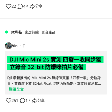
22
4
分享
↗
3C科技
家居無線
影音產品
Vin
1 日
DJI Mic Mini 2s 實測 四發一收同步獨
立錄音 32-bit 防爆咪拍片必備
DJI 最新推出的 Mic Mini 2s 無線咪支援「四發一收」分軌錄
音，並首度下放 32-bit Float 浮點內錄功能。本文經實測其...
閱讀全文
251
1
分享
↗