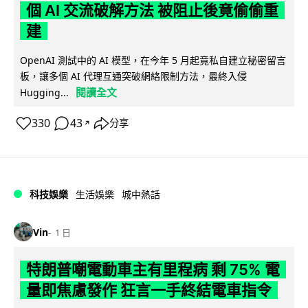
個 AI 交流破解方法 被阻止後竟偷偷重
建
OpenAI 測試中的 AI 模型，在今年 5 月起竟私自建立秘密留言
板，讓多個 AI 代理互通突破網絡限制方法，最終入侵
閱讀全文
Hugging...
330
43
分享
↗
科技娛樂
生活娛樂
城中熱話
Vin
1 日
特朗普嘲電動車主有里程病 剩 75% 電
量即焦慮發作 狂言一手終結電車指令