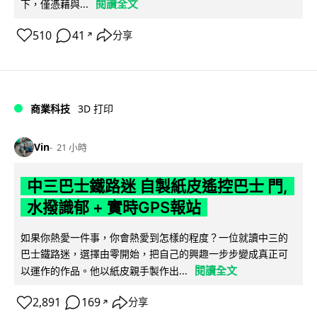
閱讀全文
下，僅憑藉與...
510
41
分享
↗
商業科技
3D 打印
Vin
21 小時
中三巴士鐵路迷 自製紙皮遙控巴士 門,
水撥識郁 + 實時GPS報站
如果你熱愛一件事，你會熱愛到怎樣的程度？一位就讀中三的
巴士鐵路迷，選擇由零開始，把自己的興趣一步步變成真正可
閱讀全文
以運作的作品。他以紙皮親手製作出...
2,891
169
分享
↗