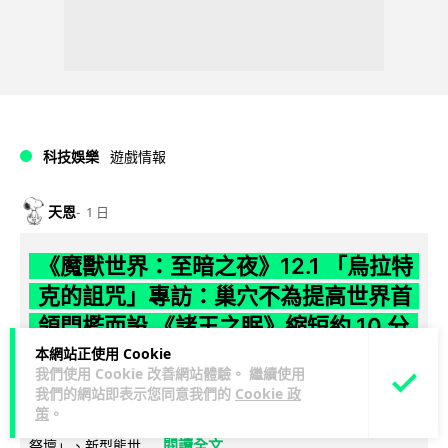
科技娛樂
遊戲情報
天恩
1 日
《魔獸世界：至暗之夜》12.1 「烏拉特
克的詛咒」專訪：巢穴不為提高世界首
領門檻而設 《諸王之眠》縮短約 10 分
鐘
本網站正使用 Cookie
我們使用 Cookie 改善網站體驗。 繼續使用
我們的網站即表示您同意我們的
Cookie 政
《魔獸世界：至暗之夜》版本更新 12.1「烏拉特克的詛咒」將
策
。
於 8 月 13 日正式上線，帶來全新區域「盤蛇島」、地城「毒牙
閱讀全文
祭壇」、新型態世...