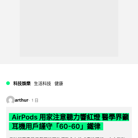
科技娛樂
生活科技
健康
arthur
1 日
AirPods 用家注意聽力響紅燈 醫學界籲
耳機用戶謹守「60-60」鐵律