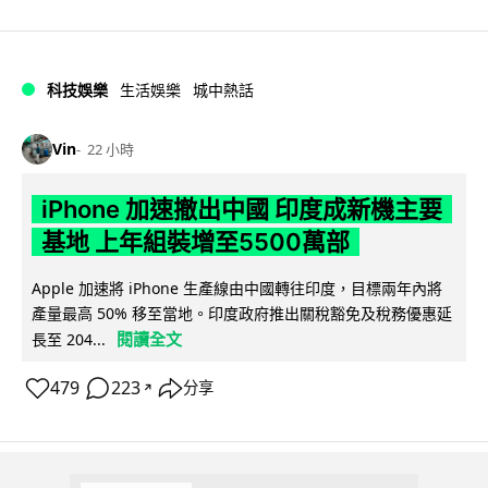
科技娛樂
生活娛樂
城中熱話
Vin
22 小時
iPhone 加速撤出中國 印度成新機主要
基地 上年組裝增至5500萬部
Apple 加速將 iPhone 生產線由中國轉往印度，目標兩年內將
產量最高 50% 移至當地。印度政府推出關稅豁免及稅務優惠延
閱讀全文
長至 204...
479
223
分享
↗