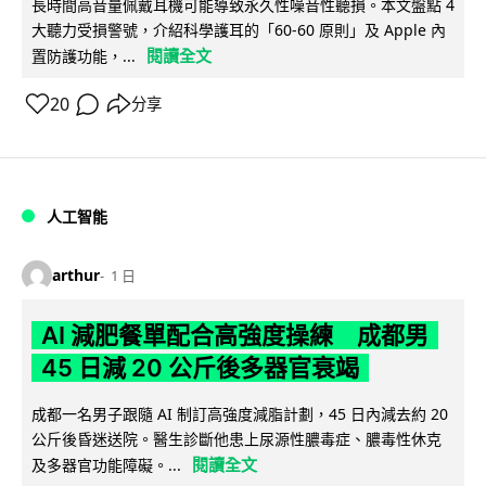
長時間高音量佩戴耳機可能導致永久性噪音性聽損。本文盤點 4
大聽力受損警號，介紹科學護耳的「60-60 原則」及 Apple 內
閱讀全文
置防護功能，...
20
分享
人工智能
arthur
1 日
AI 減肥餐單配合高強度操練 成都男
45 日減 20 公斤後多器官衰竭
成都一名男子跟隨 AI 制訂高強度減脂計劃，45 日內減去約 20
公斤後昏迷送院。醫生診斷他患上尿源性膿毒症、膿毒性休克
閱讀全文
及多器官功能障礙。...