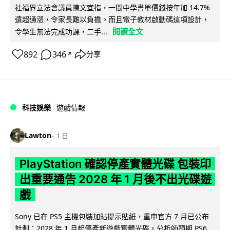
社福界立法會議員陳文宜指，一間中學書單價錢按年加 14.7%
遠超通漲，令家長難以負擔。而且電子教材啟動碼這項設計，
閱讀全文
令學生無法完成功課，二手...
892
346
分享
↗
科技娛樂
遊戲情報
Lawton
1 日
PlayStation 確認停產實體光碟 包裝印
出重要通告 2028 年 1 月後不出光碟遊
戲
Sony 已在 PS5 主機包裝加貼提示貼紙，重申官方 7 月已公布
計劃：2028 年 1 月起停產新遊戲實體光碟。分析師預期 PS6