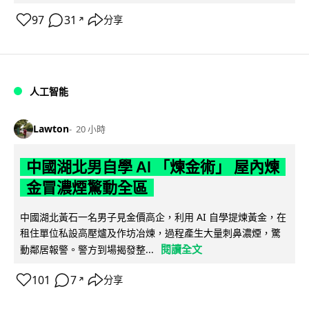
97
31
分享
↗
人工智能
Lawton
20 小時
中國湖北男自學 AI 「煉金術」 屋內煉
金冒濃煙驚動全區
中國湖北黃石一名男子見金價高企，利用 AI 自學提煉黃金，在
租住單位私設高壓爐及作坊冶煉，過程產生大量刺鼻濃煙，驚
閱讀全文
動鄰居報警。警方到場揭發整...
101
7
分享
↗