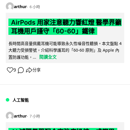
arthur
6 小時
AirPods 用家注意聽力響紅燈 醫學界籲
耳機用戶謹守「60-60」鐵律
長時間高音量佩戴耳機可能導致永久性噪音性聽損。本文盤點 4
大聽力受損警號，介紹科學護耳的「60-60 原則」及 Apple 內
閱讀全文
置防護功能，...
9
分享
人工智能
arthur
7 小時