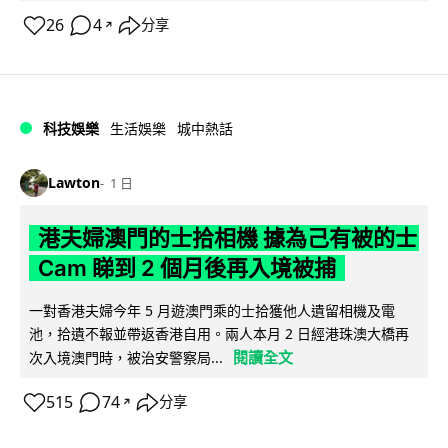
26
4
分享
↗
科技娛樂
生活娛樂
城中熱話
Lawton
1 日
港夫婦澳門的士拾相機 據為己有被的士
Cam 睇到 2 個月後再入境被捕
一對香港夫婦今年 5 月遊澳門乘的士拾獲他人遺留相機及電
池，拾遺不報並帶返香港自用。兩人本月 2 日經港珠澳大橋再
閱讀全文
次入境澳門時，被治安警察局...
515
74
分享
↗