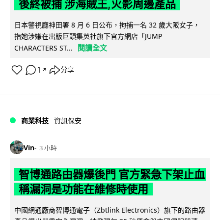
後終被捕 涉海賊王,火影周邊產品
日本警視廳神田署 8 月 6 日公布，拘捕一名 32 歲大阪女子，
指她涉嫌在出版巨頭集英社旗下官方網店「JUMP
閱讀全文
CHARACTERS ST...
1
分享
↗
商業科技
資訊保安
Vin
3 小時
智博通路由器爆後門 官方緊急下架止血
稱漏洞是功能在維修時使用
中國網通廠商智博通電子（Zbtlink Electronics）旗下的路由器