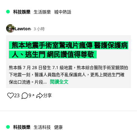
科技娛樂
生活娛樂
城中熱話
Lawton
3 小時
熊本地震手術室驚魂片瘋傳 醫護保護病
人、逃生門 網民讚值得尊敬
熊本縣 7 月 28 日發生 7.1 級地震，熊本綜合醫院手術室鏡頭拍
下地震一刻，醫護人員臨危不亂保護病人，更馬上開逃生門確
閱讀全文
保出口流通。片段...
23
9
分享
↗
科技娛樂
生活科技
健康