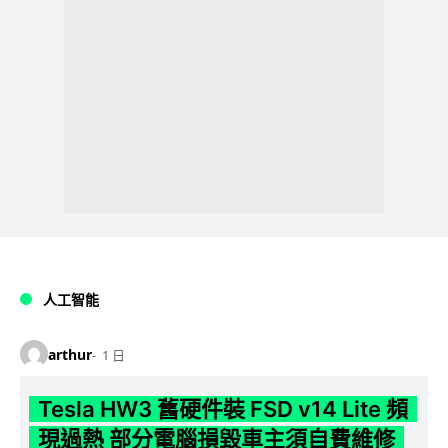
人工智能
arthur
1 日
Tesla HW3 舊硬件裝 FSD v14 Lite 頻
現過熱 部分電腦損毀車主須自費維修