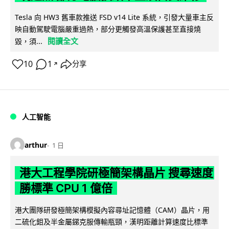
Tesla 向 HW3 舊車款推送 FSD v14 Lite 系統，引發大量車主反
映自動駕駛電腦嚴重過熱，部分更觸發高溫保護甚至直接燒
閱讀全文
毀，須...
10
1
分享
↗
人工智能
arthur
1 日
港大工程學院研極簡架構晶片 搜尋速度
勝標準 CPU 1 億倍
港大團隊研發極簡架構模擬內容尋址記憶體（CAM）晶片，用
二硫化鉬及半金屬銻克服傳輸瓶頸，漢明距離計算速度比標準