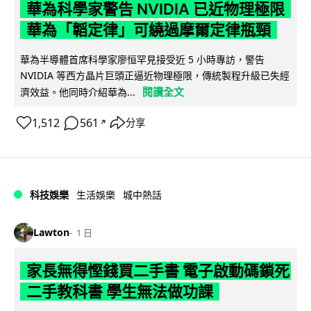
華為科學家警告 NVIDIA 已近物理極限
華為「韜定律」可繞過摩爾定律瓶頸
華為半導體首席科學家廖恒罕見接受近 5 小時專訪，警告
NVIDIA 等西方晶片巨頭正逼近物理極限，傳統製程升級已失經
閱讀全文
濟效益。他同時介紹華為...
1,512
561
分享
↗
科技娛樂
生活娛樂
城中熱話
Lawton
1 日
家長無得慳錢買二手書 電子啟動碼鎖死
二手教科書 學生無法做功課