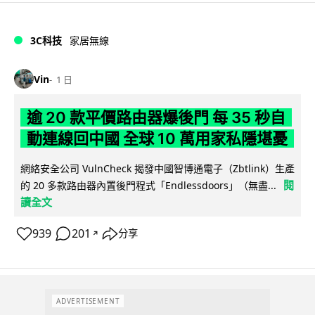
3C科技
家居無線
Vin
1 日
逾 20 款平價路由器爆後門 每 35 秒自
動連線回中國 全球 10 萬用家私隱堪憂
網絡安全公司 VulnCheck 揭發中國智博通電子（Zbtlink）生產
閱
的 20 多款路由器內置後門程式「Endlessdoors」（無盡...
讀全文
939
201
分享
↗
ADVERTISEMENT