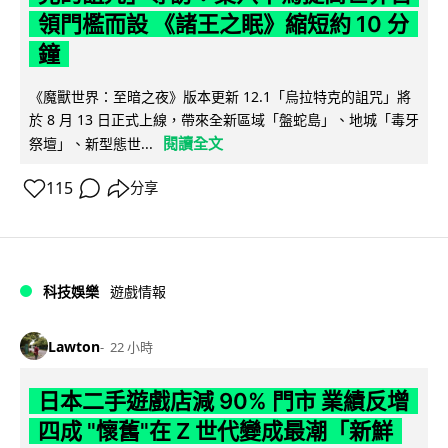
領門檻而設 《諸王之眠》縮短約 10 分
鐘
《魔獸世界：至暗之夜》版本更新 12.1「烏拉特克的詛咒」將
於 8 月 13 日正式上線，帶來全新區域「盤蛇島」、地城「毒牙
閱讀全文
祭壇」、新型態世...
115
分享
科技娛樂
遊戲情報
Lawton
22 小時
日本二手遊戲店減 90% 門市 業績反增
四成 "懷舊"在 Z 世代變成最潮「新鮮