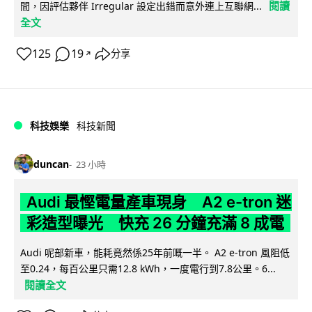
閱讀
間，因評估夥伴 Irregular 設定出錯而意外連上互聯網...
全文
125
19
分享
↗
科技娛樂
科技新聞
duncan
23 小時
Audi 最慳電量產車現身 A2 e-tron 迷
彩造型曝光 快充 26 分鐘充滿 8 成電
Audi 呢部新車，能耗竟然係25年前嘅一半。 A2 e-tron 風阻低
至0.24，每百公里只需12.8 kWh，一度電行到7.8公里。6...
閱讀全文