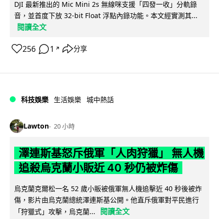
DJI 最新推出的 Mic Mini 2s 無線咪支援「四發一收」分軌錄
音，並首度下放 32-bit Float 浮點內錄功能。本文經實測其...
閱讀全文
256
1
分享
↗
科技娛樂
生活娛樂
城中熱話
Lawton
20 小時
澤連斯基怒斥俄軍「人肉狩獵」 無人機
追殺烏克蘭小販近 40 秒仍被炸傷
烏克蘭克爾松一名 52 歲小販被俄軍無人機追擊近 40 秒後被炸
傷，影片由烏克蘭總統澤連斯基公開。他直斥俄軍對平民進行
閱讀全文
「狩獵式」攻擊，烏克蘭...