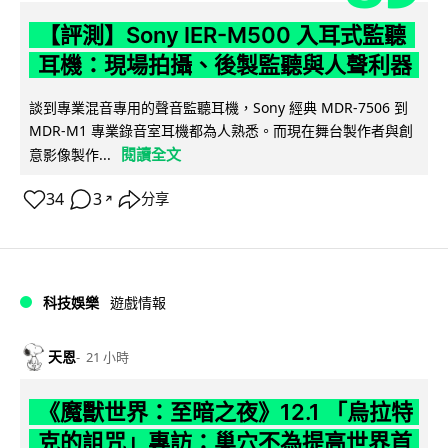
【評測】Sony IER-M500 入耳式監聽
耳機：現場拍攝、後製監聽與人聲利器
談到專業混音專用的聲音監聽耳機，Sony 經典 MDR-7506 到
MDR-M1 專業錄音室耳機都為人熟悉。而現在舞台製作者與創
閱讀全文
意影像製作...
34
3
分享
↗
科技娛樂
遊戲情報
天恩
21 小時
《魔獸世界：至暗之夜》12.1 「烏拉特
克的詛咒」專訪：巢穴不為提高世界首