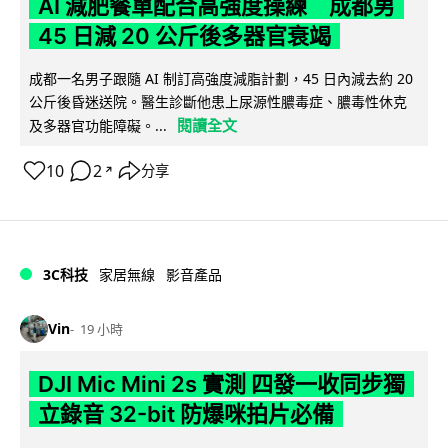
AI 減肥餐單配合高強度操練 成都男
45 日減 20 公斤後多器官衰竭
成都一名男子跟隨 AI 制訂高強度減脂計劃，45 日內減去約 20
公斤後昏迷送院。醫生診斷他患上尿源性膿毒症、膿毒性休克
閱讀全文
及多器官功能障礙。...
10
2
分享
↗
3C科技
家居無線
影音產品
Vin
19 小時
DJI Mic Mini 2s 實測 四發一收同步獨
立錄音 32-bit 防爆咪拍片必備