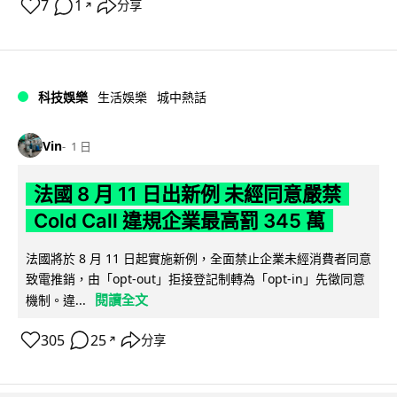
7
1
分享
↗
科技娛樂
生活娛樂
城中熱話
Vin
1 日
法國 8 月 11 日出新例 未經同意嚴禁
Cold Call 違規企業最高罰 345 萬
法國將於 8 月 11 日起實施新例，全面禁止企業未經消費者同意
致電推銷，由「opt-out」拒接登記制轉為「opt-in」先徵同意
閱讀全文
機制。違...
305
25
分享
↗