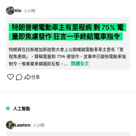
Vin
2 小時
特朗普嘲電動車主有里程病 剩 75% 電
量即焦慮發作 狂言一手終結電車指令
特朗普在拉斯維加斯造勢大會上公開嘲諷電動車車主患有「里
程焦慮病」，聲稱電量剩 75% 便發作，並重申已廢除電動車強
閱讀全文
制令。惟專業車媒隨即反駁，...
分享
人工智能
Lawton
2 小時