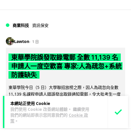
商業科技
資訊保安
Lawton
1 日
東華學院誤發取錄電郵 全數 11,139 名
申請人一度空歡喜 專家:人為疏忽+系統
防護缺失
東華學院今日（5 日）大學聯招放榜之際，因人為疏忽向全數
11,139 名課程申請人錯誤發出取錄通知電郵，令大批考生一度
閱讀全文
以為獲得學位取錄，事...
本網站正使用 Cookie
我們使用 Cookie 改善網站體驗。 繼續使用
149
17
分享
↗
我們的網站即表示您同意我們的
Cookie 政
策
。