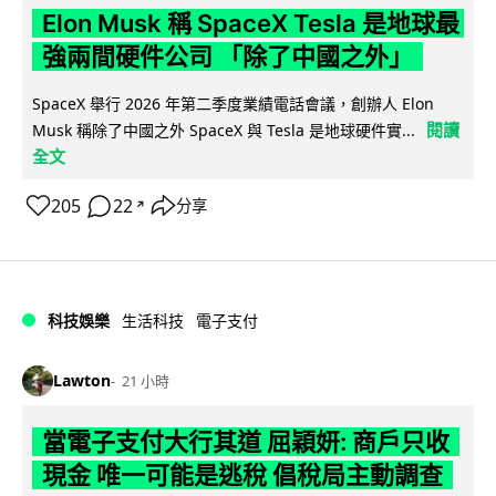
Elon Musk 稱 SpaceX Tesla 是地球最
強兩間硬件公司 「除了中國之外」
SpaceX 舉行 2026 年第二季度業績電話會議，創辦人 Elon
閱讀
Musk 稱除了中國之外 SpaceX 與 Tesla 是地球硬件實...
全文
205
22
分享
↗
科技娛樂
生活科技
電子支付
Lawton
21 小時
當電子支付大行其道 屈穎妍: 商戶只收
現金 唯一可能是逃稅 倡稅局主動調查