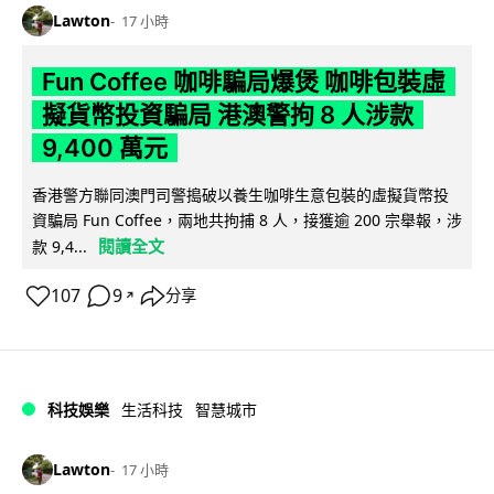
Lawton
17 小時
Fun Coffee 咖啡騙局爆煲 咖啡包裝虛
擬貨幣投資騙局 港澳警拘 8 人涉款
9,400 萬元
香港警方聯同澳門司警搗破以養生咖啡生意包裝的虛擬貨幣投
資騙局 Fun Coffee，兩地共拘捕 8 人，接獲逾 200 宗舉報，涉
閱讀全文
款 9,4...
107
9
分享
↗
科技娛樂
生活科技
智慧城市
Lawton
17 小時