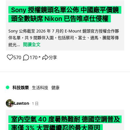
Sony 授權鏡頭名單公佈 中國廠平價鏡
頭全數缺席 Nikon 已告唯卓仕侵權
Sony 公佈截至 2026 年 7 月的 E-Mount 鏡頭官方授權合作夥
伴名單，共 9 間夥伴入圍，包括蔡司、富士、適馬、騰龍等傳
閱讀全文
統光...
570
170
分享
↗
科技娛樂
生活科技
健康
Lawton
1 日
室內空氣 40 度暑熱難耐 德國空調普及
率僅 3% 大眾繼續忍的最大原因