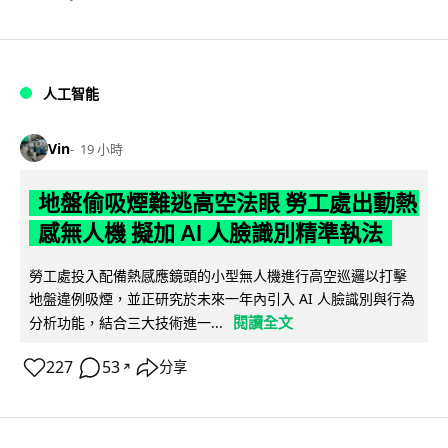
人工智能
Vin
19 小時
地盤偷吸煙難逃高空法眼 勞工處出動熱
感無人機 擬加 AI 人臉識別精準執法
勞工處投入配備熱感應鏡頭的小型無人機進行高空巡邏以打擊
地盤違例吸煙，並正研究於未來一年內引入 AI 人臉識別與行為
閱讀全文
分析功能，結合三大技術進一...
227
53
分享
↗