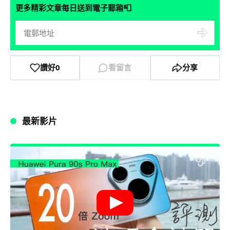
📮
更多精彩文章每日送到電子郵箱
讚好
0
看留言
分享
最新影片