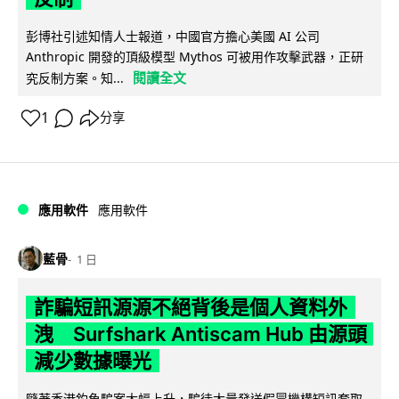
彭博社引述知情人士報道，中國官方擔心美國 AI 公司
Anthropic 開發的頂級模型 Mythos 可被用作攻擊武器，正研
閱讀全文
究反制方案。知...
1
分享
應用軟件
應用軟件
藍骨
1 日
詐騙短訊源源不絕背後是個人資料外
洩 Surfshark Antiscam Hub 由源頭
減少數據曝光
隨著香港釣魚騙案大幅上升，騙徒大量發送假冒機構短訊套取