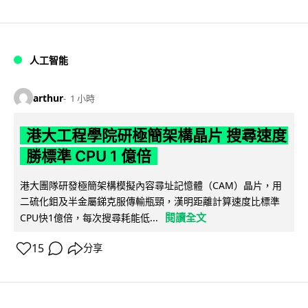
人工智能
arthur
1 小時
港大工程學院研極簡架構晶片 搜尋速度
勝標準 CPU 1 億倍
港大團隊研發極簡架構模擬內容尋址記憶體（CAM）晶片，用
二硫化鉬及半金屬銻克服傳輸瓶頸，漢明距離計算速度比標準
閱讀全文
CPU快1億倍，每次搜尋耗能低...
15
分享