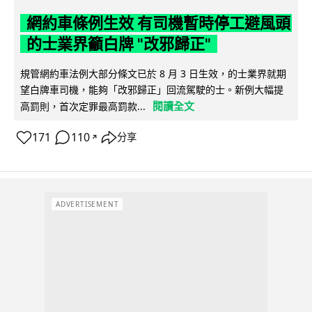
網約車條例生效 有司機暫時停工避風頭
的士業界籲白牌 "改邪歸正"
規管網約車法例大部分條文已於 8 月 3 日生效，的士業界就期
望白牌車司機，能夠「改邪歸正」回流駕駛的士。新例大幅提
閱讀全文
高罰則，首次定罪最高罰款...
171
110
分享
↗
ADVERTISEMENT