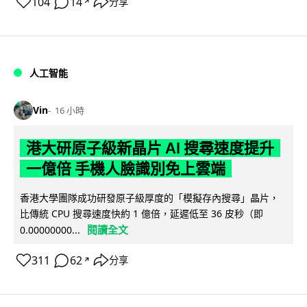
104
14
分享
↗
人工智能
Vin
16 小時
港大研原子級新晶片 AI 搜尋速度提升
一億倍 手機人臉識別免上雲端
香港大學團隊成功研發原子級厚度的「模擬存內搜尋」晶片，
比傳統 CPU 搜尋速度快約 1 億倍，延遲低至 36 皮秒（即
閱讀全文
0.00000000...
311
62
分享
↗