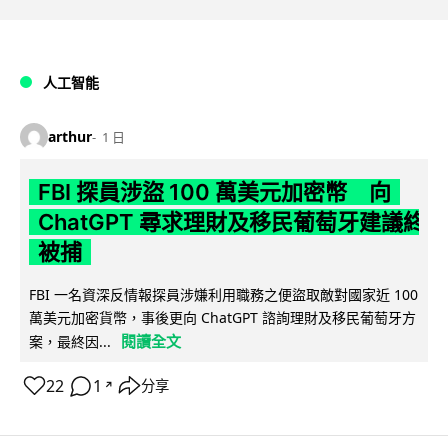
人工智能
arthur
1 日
FBI 探員涉盜 100 萬美元加密幣 向
ChatGPT 尋求理財及移民葡萄牙建議終
被捕
FBI 一名資深反情報探員涉嫌利用職務之便盜取敵對國家近 100
萬美元加密貨幣，事後更向 ChatGPT 諮詢理財及移民葡萄牙方
閱讀全文
案，最終因...
22
1
分享
↗