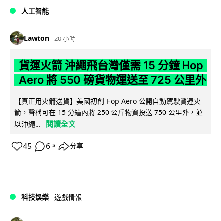
人工智能
Lawton
20 小時
貨運火箭 沖繩飛台灣僅需 15 分鐘 Hop
Aero 將 550 磅貨物運送至 725 公里外
【真正用火箭送貨】美國初創 Hop Aero 公開自動駕駛貨運火
箭，聲稱可在 15 分鐘內將 250 公斤物資投送 750 公里外，並
閱讀全文
以沖繩...
45
6
分享
↗
科技娛樂
遊戲情報