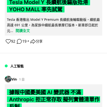
Tesla Model Y 長續航後驅版抵港
YOHO MALL 率先試駕
Tesla 香港推出 Model Y Premium 長續航後輪驅動版，續航最
高達 691 公里，為家族中續航最長單摩打版本。新車即日起於
閱讀全文
元...
92
19
分享
↗
人工智能
Vin
1 日
據報中國憂美國 AI 變武器 不滿
Anthropic 拒正常存取 擬列實體清單作
反制