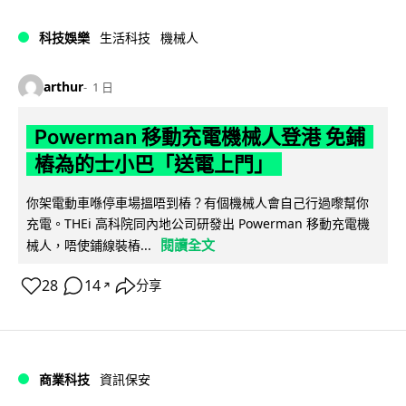
科技娛樂
生活科技
機械人
arthur
1 日
Powerman 移動充電機械人登港 免鋪
樁為的士小巴「送電上門」
你架電動車喺停車場搵唔到樁？有個機械人會自己行過嚟幫你
充電。THEi 高科院同內地公司研發出 Powerman 移動充電機
閱讀全文
械人，唔使鋪線裝樁...
28
14
分享
↗
商業科技
資訊保安