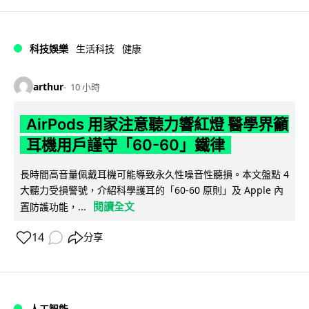
科技娛樂
生活科技
健康
arthur
10 小時
AirPods 用家注意聽力響紅燈 醫學界籲
耳機用戶謹守「60-60」鐵律
長時間高音量佩戴耳機可能導致永久性噪音性聽損。本文盤點 4
大聽力受損警號，介紹科學護耳的「60-60 原則」及 Apple 內
閱讀全文
置防護功能，...
14
分享
人工智能