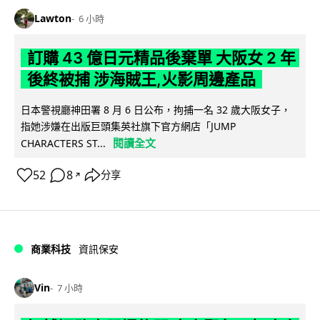
Lawton
6 小時
訂購 43 億日元精品後棄單 大阪女 2 年
後終被捕 涉海賊王,火影周邊產品
日本警視廳神田署 8 月 6 日公布，拘捕一名 32 歲大阪女子，
指她涉嫌在出版巨頭集英社旗下官方網店「JUMP
閱讀全文
CHARACTERS ST...
52
8
分享
↗
商業科技
資訊保安
Vin
7 小時