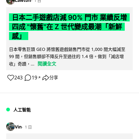
Lawton
1 日
日本二手遊戲店減 90% 門市 業績反增
四成 "懷舊"在 Z 世代變成最潮「新鮮
感」
日本零售巨頭 GEO 將懷舊遊戲銷售門市從 1,000 間大幅減至
99 間，但銷售額卻不降反升至過往的 1.4 倍。做到「減店增
閱讀全文
收」奇蹟，...
243
19
分享
↗
人工智能
Vin
1 日