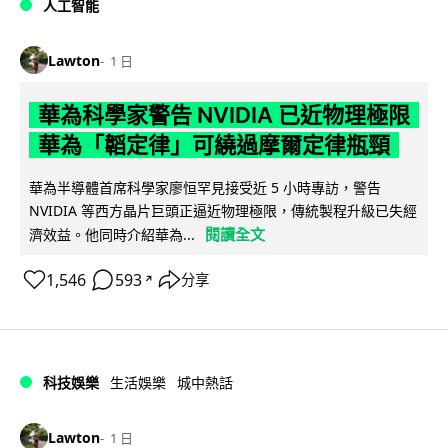
人工智能
Lawton
1 日
華為科學家警告 NVIDIA 已近物理極限
華為「韜定律」可繞過摩爾定律瓶頸
華為半導體首席科學家廖恒罕見接受近 5 小時專訪，警告
NVIDIA 等西方晶片巨頭正逼近物理極限，傳統製程升級已失經
閱讀全文
濟效益。他同時介紹華為...
1,546
593
分享
↗
科技娛樂
生活娛樂
城中熱話
Lawton
1 日