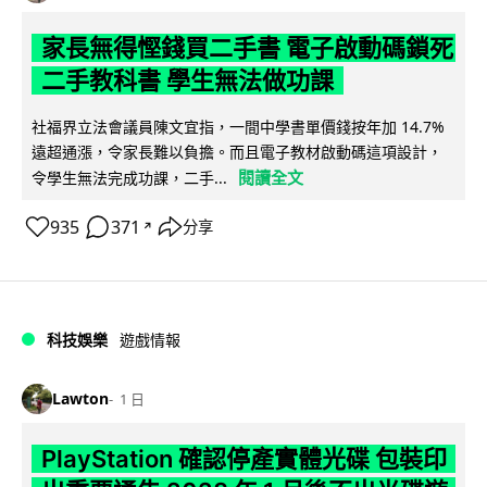
家長無得慳錢買二手書 電子啟動碼鎖死
二手教科書 學生無法做功課
社福界立法會議員陳文宜指，一間中學書單價錢按年加 14.7%
遠超通漲，令家長難以負擔。而且電子教材啟動碼這項設計，
閱讀全文
令學生無法完成功課，二手...
935
371
分享
↗
科技娛樂
遊戲情報
Lawton
1 日
PlayStation 確認停產實體光碟 包裝印