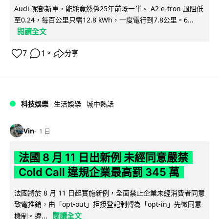
Audi 呢部新車，能耗竟然係25年前嘅一半。 A2 e-tron 風阻低
至0.24，每百公里只需12.8 kWh，一度電行到7.8公里。6...
閱讀全文
7
1
分享
↗
科技娛樂
生活娛樂
城中熱話
Vin
1 日
法國 8 月 11 日出新例 未經同意嚴禁
Cold Call 違規企業最高罰 345 萬
法國將於 8 月 11 日起實施新例，全面禁止企業未經消費者同意
致電推銷，由「opt-out」拒接登記制轉為「opt-in」先徵同意
閱讀全文
機制。違...