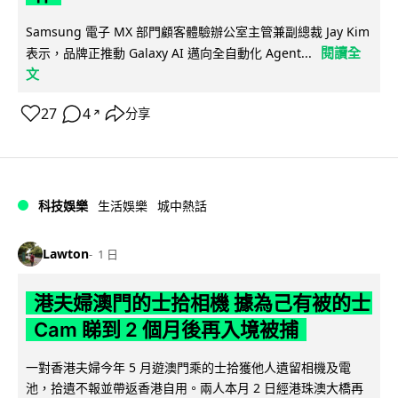
Samsung 電子 MX 部門顧客體驗辦公室主管兼副總裁 Jay Kim
閱讀全
表示，品牌正推動 Galaxy AI 邁向全自動化 Agent...
文
27
4
分享
↗
科技娛樂
生活娛樂
城中熱話
Lawton
1 日
港夫婦澳門的士拾相機 據為己有被的士
Cam 睇到 2 個月後再入境被捕
一對香港夫婦今年 5 月遊澳門乘的士拾獲他人遺留相機及電
池，拾遺不報並帶返香港自用。兩人本月 2 日經港珠澳大橋再