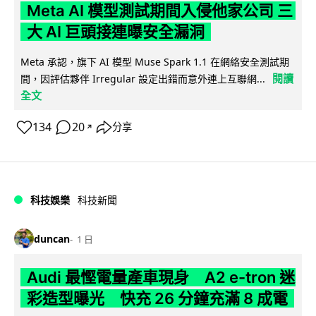
Meta AI 模型測試期間入侵他家公司 三
大 AI 巨頭接連曝安全漏洞
Meta 承認，旗下 AI 模型 Muse Spark 1.1 在網絡安全測試期
閱讀
間，因評估夥伴 Irregular 設定出錯而意外連上互聯網...
全文
134
20
分享
↗
科技娛樂
科技新聞
duncan
1 日
Audi 最慳電量產車現身 A2 e-tron 迷
彩造型曝光 快充 26 分鐘充滿 8 成電