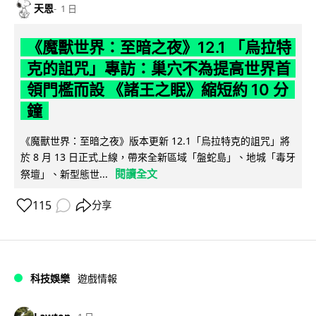
天恩
1 日
《魔獸世界：至暗之夜》12.1 「烏拉特
克的詛咒」專訪：巢穴不為提高世界首
領門檻而設 《諸王之眠》縮短約 10 分
鐘
《魔獸世界：至暗之夜》版本更新 12.1「烏拉特克的詛咒」將
於 8 月 13 日正式上線，帶來全新區域「盤蛇島」、地城「毒牙
閱讀全文
祭壇」、新型態世...
115
分享
科技娛樂
遊戲情報