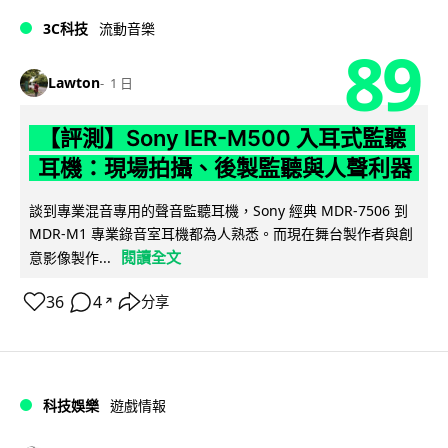
3C科技
流動音樂
89
Lawton
1 日
【評測】Sony IER-M500 入耳式監聽
耳機：現場拍攝、後製監聽與人聲利器
談到專業混音專用的聲音監聽耳機，Sony 經典 MDR-7506 到
MDR-M1 專業錄音室耳機都為人熟悉。而現在舞台製作者與創
閱讀全文
意影像製作...
36
4
分享
↗
科技娛樂
遊戲情報