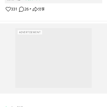
331
26
分享
↗
ADVERTISEMENT