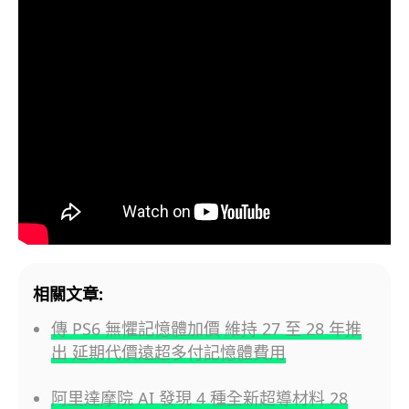
相關文章:
傳 PS6 無懼記憶體加價 維持 27 至 28 年推
出 延期代價遠超多付記憶體費用
阿里達摩院 AI 發現 4 種全新超導材料 28