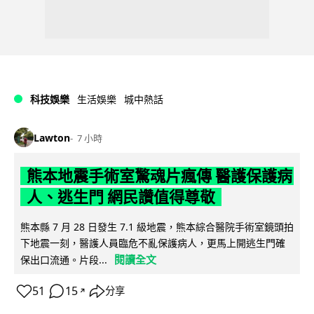
科技娛樂
生活娛樂
城中熱話
Lawton
7 小時
熊本地震手術室驚魂片瘋傳 醫護保護病
人、逃生門 網民讚值得尊敬
熊本縣 7 月 28 日發生 7.1 級地震，熊本綜合醫院手術室鏡頭拍
下地震一刻，醫護人員臨危不亂保護病人，更馬上開逃生門確
閱讀全文
保出口流通。片段...
51
15
分享
↗