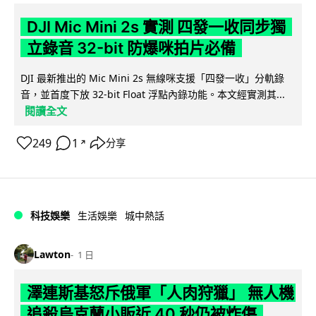
DJI Mic Mini 2s 實測 四發一收同步獨
立錄音 32-bit 防爆咪拍片必備
DJI 最新推出的 Mic Mini 2s 無線咪支援「四發一收」分軌錄
音，並首度下放 32-bit Float 浮點內錄功能。本文經實測其...
閱讀全文
249
1
分享
↗
科技娛樂
生活娛樂
城中熱話
Lawton
1 日
澤連斯基怒斥俄軍「人肉狩獵」 無人機
追殺烏克蘭小販近 40 秒仍被炸傷