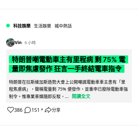
科技娛樂
生活娛樂
城中熱話
Vin
6 小時
特朗普嘲電動車主有里程病 剩 75% 電
量即焦慮發作 狂言一手終結電車指令
特朗普在拉斯維加斯造勢大會上公開嘲諷電動車車主患有「里
程焦慮病」，聲稱電量剩 75% 便發作，並重申已廢除電動車強
閱讀全文
制令。惟專業車媒隨即反駁，...
386
151
分享
↗