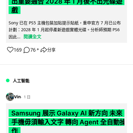
出重要通告 2028 年 1 月後不出光碟遊
戲
Sony 已在 PS5 主機包裝加貼提示貼紙，重申官方 7 月已公布
計劃：2028 年 1 月起停產新遊戲實體光碟。分析師預期 PS6
閱讀全文
因此...
169
76
分享
↗
人工智能
Vin
1 日
Samsung 展示 Galaxy AI 新方向 未來
手機毋須輸入文字 轉向 Agent 全自動操
作