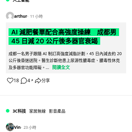
arthur
11 小時
AI 減肥餐單配合高強度操練 成都男
45 日減 20 公斤後多器官衰竭
成都一名男子跟隨 AI 制訂高強度減脂計劃，45 日內減去約 20
公斤後昏迷送院。醫生診斷他患上尿源性膿毒症、膿毒性休克
閱讀全文
及多器官功能障礙。...
18
4
分享
↗
3C科技
家居無線
影音產品
Vin
23 小時