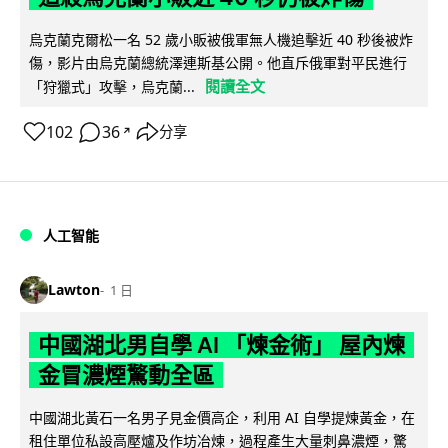
烏克蘭克爾松一名 52 歲小販被俄軍無人機追擊近 40 秒後被炸
傷，影片由烏克蘭總統澤連斯基公開。他直斥俄軍對平民進行
閱讀全文
「狩獵式」攻擊，烏克蘭...
102
36
分享
↗
人工智能
Lawton
1 日
中國湖北男自學 AI 「煉金術」 屋內煉
金冒濃煙驚動全區
中國湖北黃石一名男子見金價高企，利用 AI 自學提煉黃金，在
租住單位私設高壓爐及作坊冶煉，過程產生大量刺鼻濃煙，驚