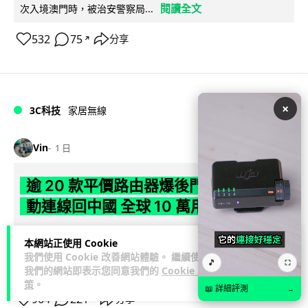
閱讀全文
次入境澳門時，被治安警察局...
532
75
分享
↗
×
3C科技
家居無線
Vin
1 日
逾 20 款平價路由器爆後門 每 35 秒自
動連線回中國 全球 10 萬用家私隱堪憂
網絡安全公司 VulnCheck 揭發中國智博通電子（Zbtlink）生產
本網站正使用 Cookie
閱
的 20 多款路由器內置後門程式「Endlessdoors」（無盡...
我們使用 Cookie 改善網站體驗。 繼續使用
🎵
⛶
讀全文
我們的網站即表示您同意我們的
Cookie 政
策
。
📖 詳細評測
→
964
221
分享
↗