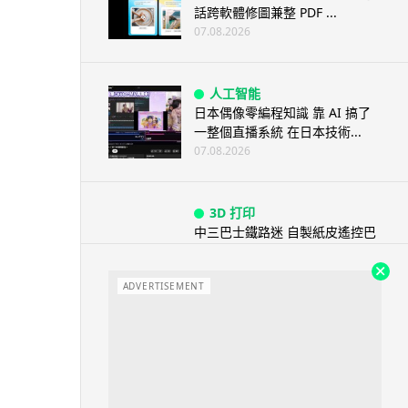
話跨軟體修圖兼整 PDF ...
07.08.2026
人工智能
日本偶像零編程知識 靠 AI 搞了
一整個直播系統 在日本技術...
07.08.2026
3D 打印
中三巴士鐵路迷 自製紙皮遙控巴
士 門,水撥識郁 + 實時GPS報站
07.08.2026
ADVERTISEMENT
城中熱話
iPhone 加速撤出中國 印度成新
機主要基地 上年組裝增至550...
07.08.2026