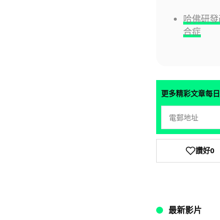
哈佛研發改
合症
更多精彩文章每日
讚好
0
最新影片