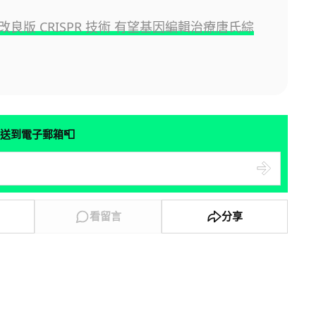
良版 CRISPR 技術 有望基因編輯治療唐氏綜
📮
送到電子郵箱
看留言
分享