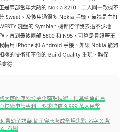
是兩部當年大熱的 Nokia 8210，二人同一款機不
 Sweet。及後用過很多 Nokia 手機，無論是主打
ERTY 鍵盤的 Symbian 機都陪伴我去過不少地
。直到最後兩部 5800 和 N95，可算是見證著王
 iPhone 和 Android 手機。如果 Nokia 能夠
的技術和不俗的 Build Quality 重現，難保
 真係會得！
體大廠屹唐指控美企竊取技術 指其挖角前員
心技術申請專利 要求賠償 9,999 萬人民幣
Musk 帶幼子訪華 幼子穿唐裝成全場焦點 名字 X 背
AI 有關