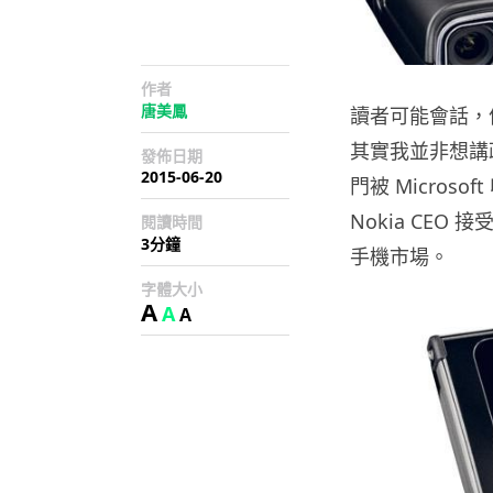
作者
唐美鳳
讀者可能會話，仲
其實我並非想講政
發佈日期
2015-06-20
門被 Micros
Nokia CE
閱讀時間
3分鐘
手機市場。
字體大小
A
A
A