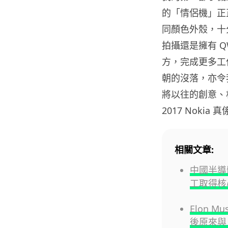
的「情侶機」正正
同顏色外殼，十分
拍攝還是擁有 QW
方，完成更多工作
朝的沒落，亦令我轉用
將以往的創意、相機
2017 Nokia
相關文章:
中國半導
工取得核
Elon 
後原來與 