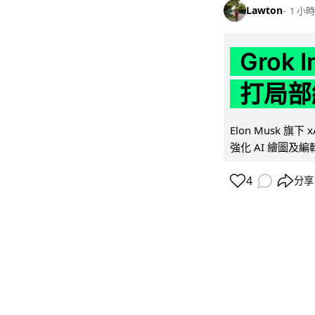
Lawton
1 小時
Grok 
打局部
Elon Musk 旗下 x
強化 AI 繪圖及編輯.
4
分享