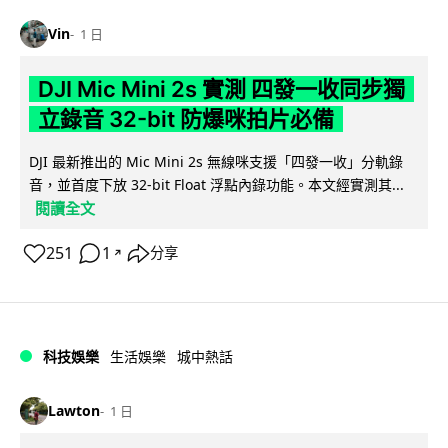
Vin
1 日
DJI Mic Mini 2s 實測 四發一收同步獨
立錄音 32-bit 防爆咪拍片必備
DJI 最新推出的 Mic Mini 2s 無線咪支援「四發一收」分軌錄
音，並首度下放 32-bit Float 浮點內錄功能。本文經實測其...
閱讀全文
251
1
分享
↗
科技娛樂
生活娛樂
城中熱話
Lawton
1 日