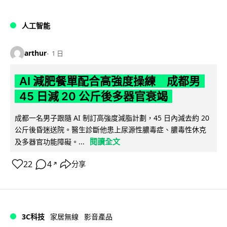
人工智能
arthur
1 日
AI 減肥餐單配合高強度操練 成都男
45 日減 20 公斤後多器官衰竭
成都一名男子跟隨 AI 制訂高強度減脂計劃，45 日內減去約 20
公斤後昏迷送院。醫生診斷他患上尿源性膿毒症、膿毒性休克
閱讀全文
及多器官功能障礙。...
22
4
分享
↗
3C科技
家居無線
影音產品