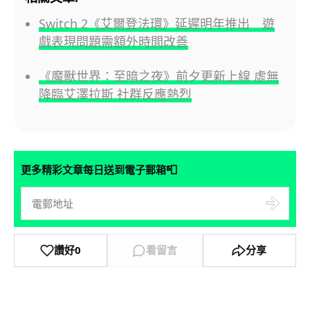
Switch 2《艾爾登法環》延遲明年推出 遊
戲表現問題需額外時間改善
《魔獸世界：至暗之夜》前夕更新上線 虛無
降臨艾澤拉斯 社群反應熱烈
📮
更多精彩文章每日送到電子郵箱
讚好
0
看留言
分享