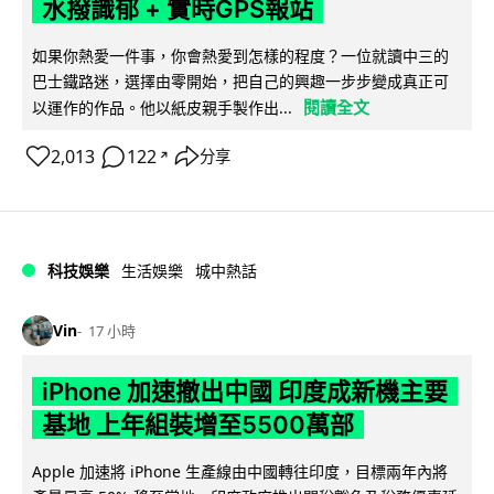
水撥識郁 + 實時GPS報站
如果你熱愛一件事，你會熱愛到怎樣的程度？一位就讀中三的
巴士鐵路迷，選擇由零開始，把自己的興趣一步步變成真正可
閱讀全文
以運作的作品。他以紙皮親手製作出...
2,013
122
分享
↗
科技娛樂
生活娛樂
城中熱話
Vin
17 小時
iPhone 加速撤出中國 印度成新機主要
基地 上年組裝增至5500萬部
Apple 加速將 iPhone 生產線由中國轉往印度，目標兩年內將