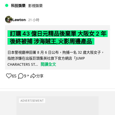
科技娛樂
影視娛樂
Lawton
21 小時
訂購 43 億日元精品後棄單 大阪女 2 年
後終被捕 涉海賊王,火影周邊產品
日本警視廳神田署 8 月 6 日公布，拘捕一名 32 歲大阪女子，
指她涉嫌在出版巨頭集英社旗下官方網店「JUMP
閱讀全文
CHARACTERS ST...
65
9
分享
↗
ADVERTISEMENT