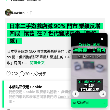
Lawton
1 日
日本二手遊戲店減 90% 門市 業績反增
四成 "懷舊"在 Z 世代變成最潮「新鮮
×
感」
日本零售巨頭 GEO 將懷舊遊戲銷售門市從 1,000 間大幅減至
99 間，但銷售額卻不降反升至過往的 1.4 倍。做到「減店增
閱讀全文
收」奇蹟，...
252
20
分享
↗
本網站正使用 Cookie
我們使用 Cookie 改善網站體驗。 繼續使用
🎵
⛶
我們的網站即表示您同意我們的
Cookie 政
人工智能
策
。
📖 詳細評測
→