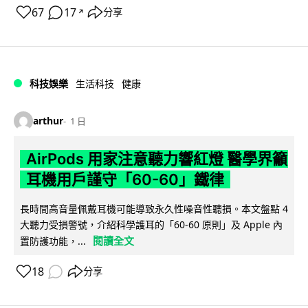
67
17
分享
↗
科技娛樂
生活科技
健康
arthur
1 日
AirPods 用家注意聽力響紅燈 醫學界籲
耳機用戶謹守「60-60」鐵律
長時間高音量佩戴耳機可能導致永久性噪音性聽損。本文盤點 4
大聽力受損警號，介紹科學護耳的「60-60 原則」及 Apple 內
閱讀全文
置防護功能，...
18
分享