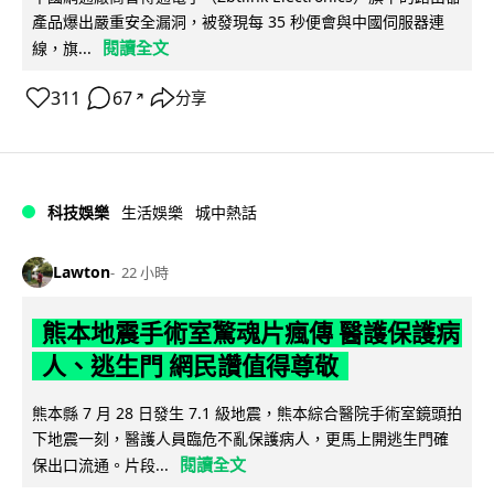
產品爆出嚴重安全漏洞，被發現每 35 秒便會與中國伺服器連
閱讀全文
線，旗...
311
67
分享
↗
科技娛樂
生活娛樂
城中熱話
Lawton
22 小時
熊本地震手術室驚魂片瘋傳 醫護保護病
人、逃生門 網民讚值得尊敬
熊本縣 7 月 28 日發生 7.1 級地震，熊本綜合醫院手術室鏡頭拍
下地震一刻，醫護人員臨危不亂保護病人，更馬上開逃生門確
閱讀全文
保出口流通。片段...