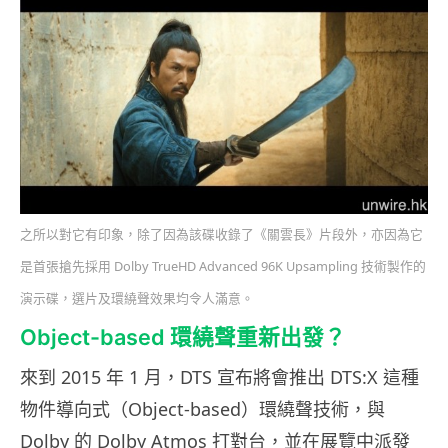
之所以對它有印象，除了因為該碟收錄了《關雲長》片段外，亦因為它
是首張搶先採用 Dolby TrueHD Advanced 96K Upsampling 技術製作的
演示碟，選片及環繞聲效果均令人滿意。
Object-based 環繞聲重新出發？
來到 2015 年 1 月，DTS 宣布將會推出 DTS:X 這種
物件導向式（Object-based）環繞聲技術，與
Dolby 的 Dolby Atmos 打對台，並在展覽中派發