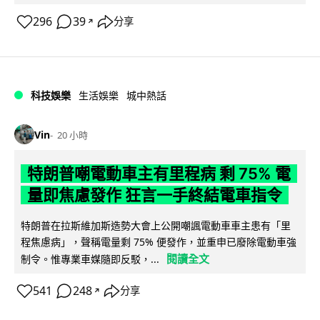
296
39
分享
↗
科技娛樂
生活娛樂
城中熱話
Vin
20 小時
特朗普嘲電動車主有里程病 剩 75% 電
量即焦慮發作 狂言一手終結電車指令
特朗普在拉斯維加斯造勢大會上公開嘲諷電動車車主患有「里
程焦慮病」，聲稱電量剩 75% 便發作，並重申已廢除電動車強
閱讀全文
制令。惟專業車媒隨即反駁，...
541
248
分享
↗