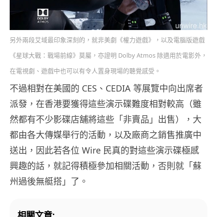
另外兩段艾域最印象深刻的，就非美劇《權力遊戲》，以及電腦版遊戲
《星球大戰：戰場前線》莫屬，亦證明 Dolby Atmos 除適用於電影外，
在電視劇、遊戲中也可以有令人置身現場的聽覺感受。
不過相對在美國的 CES、CEDIA 等展覽中向出席者
派發，在香港要獲得這些演示碟難度相對較高（雖
然都有不少影碟店舖將這些「非賣品」出售），大
都由各大傳媒舉行的活動，以及廠商之銷售推廣中
送出，因此若各位 Wire 民真的對這些演示碟極感
興趣的話，就記得積極參加相關活動，否則就「蘇
州過後無艇搭」了。
相關文章: