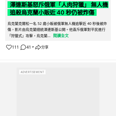
澤連斯基怒斥俄軍「人肉狩獵」 無人機
追殺烏克蘭小販近 40 秒仍被炸傷
烏克蘭克爾松一名 52 歲小販被俄軍無人機追擊近 40 秒後被炸
傷，影片由烏克蘭總統澤連斯基公開。他直斥俄軍對平民進行
閱讀全文
「狩獵式」攻擊，烏克蘭...
111
41
分享
↗
ADVERTISEMENT