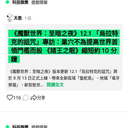
科技娛樂
遊戲情報
天恩
1 日
《魔獸世界：至暗之夜》12.1 「烏拉特
克的詛咒」專訪：巢穴不為提高世界首
領門檻而設 《諸王之眠》縮短約 10 分
鐘
《魔獸世界：至暗之夜》版本更新 12.1「烏拉特克的詛咒」將
於 8 月 13 日正式上線，帶來全新區域「盤蛇島」、地城「毒牙
閱讀全文
祭壇」、新型態世...
116
分享
科技娛樂
遊戲情報