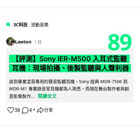
3C科技
流動音樂
89
Lawton
1 日
【評測】Sony IER-M500 入耳式監聽
耳機：現場拍攝、後製監聽與人聲利器
談到專業混音專用的聲音監聽耳機，Sony 經典 MDR-7506 到
MDR-M1 專業錄音室耳機都為人熟悉。而現在舞台製作者與創
閱讀全文
意影像製作...
38
4
分享
↗