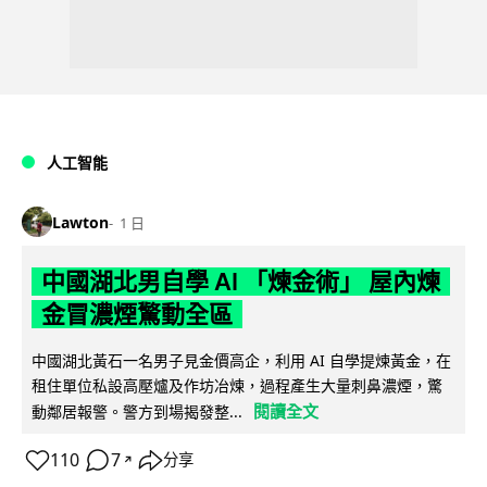
人工智能
Lawton
1 日
中國湖北男自學 AI 「煉金術」 屋內煉
金冒濃煙驚動全區
中國湖北黃石一名男子見金價高企，利用 AI 自學提煉黃金，在
租住單位私設高壓爐及作坊冶煉，過程產生大量刺鼻濃煙，驚
閱讀全文
動鄰居報警。警方到場揭發整...
110
7
分享
↗