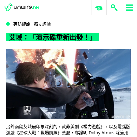
WWDC 2026
GenAI 與雲端科技專區
ERP 與商業 AI
艾域：「演示碟重新出發！」
專訪評論
獨立評論
艾域：「演示碟重新出發！」
另外兩段艾域最印象深刻的，就非美劇《權力遊戲》，以及電腦版
遊戲《星球大戰：戰場前線》莫屬，亦證明 Dolby Atmos 除適用