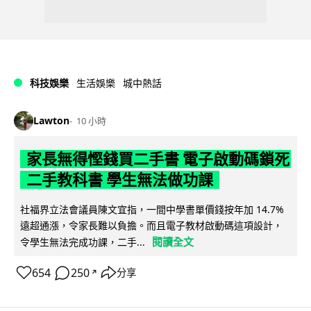
科技娛樂
生活娛樂
城中熱話
Lawton
10 小時
家長無得慳錢買二手書 電子啟動碼鎖死
二手教科書 學生無法做功課
社福界立法會議員陳文宜指，一間中學書單價錢按年加 14.7%
遠超通漲，令家長難以負擔。而且電子教材啟動碼這項設計，
閱讀全文
令學生無法完成功課，二手...
654
250
分享
↗