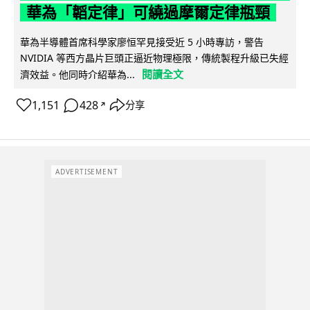
華為「韜定律」可繞過摩爾定律瓶頸
華為半導體首席科學家廖恒罕見接受近 5 小時專訪，警告
NVIDIA 等西方晶片巨頭正逼近物理極限，傳統製程升級已失經
閱讀全文
濟效益。他同時介紹華為...
1,151
428
分享
↗
ADVERTISEMENT