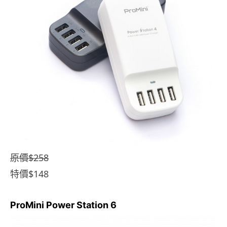
原價$258
特價$148
ProMini Power Station 6