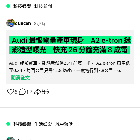
科技娛樂
科技新聞
duncan
8 小時
Audi 最慳電量產車現身 A2 e-tron 迷
彩造型曝光 快充 26 分鐘充滿 8 成電
Audi 呢部新車，能耗竟然係25年前嘅一半。 A2 e-tron 風阻低
至0.24，每百公里只需12.8 kWh，一度電行到7.8公里。6...
閱讀全文
6
1
分享
↗
科技娛樂
生活娛樂
城中熱話