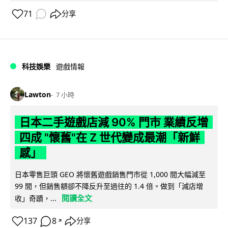
71
分享
科技娛樂
遊戲情報
Lawton
7 小時
日本二手遊戲店減 90% 門市 業績反增
四成 "懷舊"在 Z 世代變成最潮「新鮮
感」
日本零售巨頭 GEO 將懷舊遊戲銷售門市從 1,000 間大幅減至
99 間，但銷售額卻不降反升至過往的 1.4 倍。做到「減店增
閱讀全文
收」奇蹟，...
137
8
分享
↗