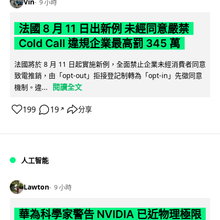
Vin
9 小時
法國 8 月 11 日出新例 未經同意嚴禁
Cold Call 違規企業最高罰 345 萬
法國將於 8 月 11 日起實施新例，全面禁止企業未經消費者同意
致電推銷，由「opt-out」拒接登記制轉為「opt-in」先徵同意
閱讀全文
機制。違...
199
19
分享
↗
人工智能
Lawton
9 小時
華為科學家警告 NVIDIA 已近物理極限