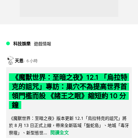
科技娛樂
遊戲情報
天恩
6 小時
《魔獸世界：至暗之夜》12.1 「烏拉特
克的詛咒」專訪：巢穴不為提高世界首
領門檻而設 《諸王之眠》縮短約 10 分
鐘
《魔獸世界：至暗之夜》版本更新 12.1「烏拉特克的詛咒」將
於 8 月 13 日正式上線，帶來全新區域「盤蛇島」、地城「毒牙
閱讀全文
祭壇」、新型態世...