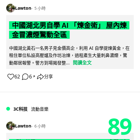
Lawton
5 小時
中國湖北男自學 AI 「煉金術」 屋內煉
金冒濃煙驚動全區
中國湖北黃石一名男子見金價高企，利用 AI 自學提煉黃金，在
租住單位私設高壓爐及作坊冶煉，過程產生大量刺鼻濃煙，驚
閱讀全文
動鄰居報警。警方到場揭發整...
62
6
分享
↗
3C科技
流動音樂
89
Lawton
6 小時