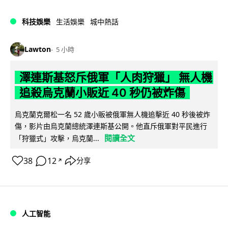
科技娛樂
生活娛樂
城中熱話
Lawton
5 小時
澤連斯基怒斥俄軍「人肉狩獵」 無人機
追殺烏克蘭小販近 40 秒仍被炸傷
烏克蘭克爾松一名 52 歲小販被俄軍無人機追擊近 40 秒後被炸
傷，影片由烏克蘭總統澤連斯基公開。他直斥俄軍對平民進行
閱讀全文
「狩獵式」攻擊，烏克蘭...
38
12
分享
↗
人工智能