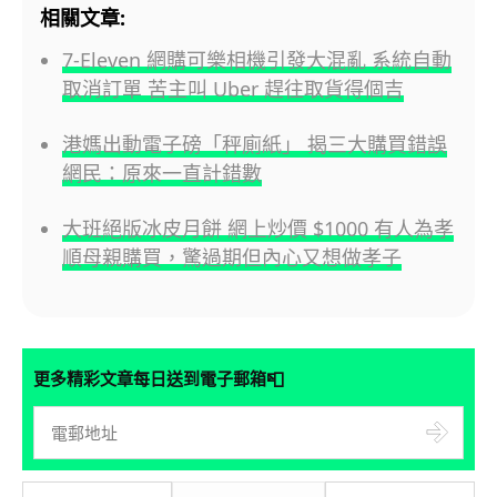
相關文章:
7-Eleven 網購可樂相機引發大混亂 系統自動
取消訂單 苦主叫 Uber 趕往取貨得個吉
港媽出動電子磅「秤廁紙」 揭三大購買錯誤
網民：原來一直計錯數
大班絕版冰皮月餅 網上炒價 $1000 有人為孝
順母親購買，驚過期但內心又想做孝子
📮
更多精彩文章每日送到電子郵箱