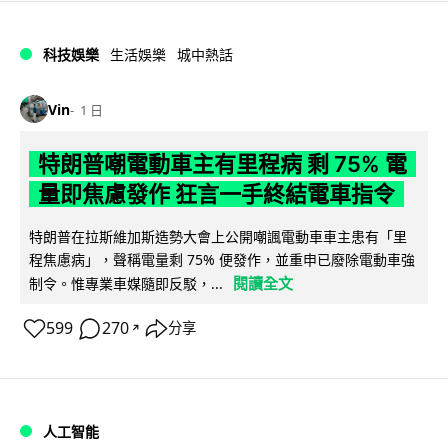
科技娛樂
生活娛樂
城中熱話
Vin
1 日
特朗普嘲電動車主有里程病 剩 75% 電
量即焦慮發作 狂言一手終結電車指令
特朗普在拉斯維加斯造勢大會上公開嘲諷電動車車主患有「里
程焦慮病」，聲稱電量剩 75% 便發作，並重申已廢除電動車強
閱讀全文
制令。惟專業車媒隨即反駁，...
599
270
分享
↗
人工智能