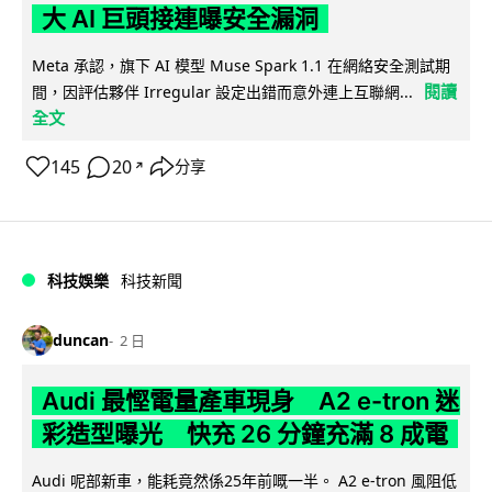
大 AI 巨頭接連曝安全漏洞
Meta 承認，旗下 AI 模型 Muse Spark 1.1 在網絡安全測試期
閱讀
間，因評估夥伴 Irregular 設定出錯而意外連上互聯網...
全文
145
20
分享
↗
科技娛樂
科技新聞
duncan
2 日
Audi 最慳電量產車現身 A2 e-tron 迷
彩造型曝光 快充 26 分鐘充滿 8 成電
Audi 呢部新車，能耗竟然係25年前嘅一半。 A2 e-tron 風阻低