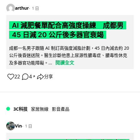
arthur
1 日
AI 減肥餐單配合高強度操練 成都男
45 日減 20 公斤後多器官衰竭
成都一名男子跟隨 AI 制訂高強度減脂計劃，45 日內減去約 20
公斤後昏迷送院。醫生診斷他患上尿源性膿毒症、膿毒性休克
閱讀全文
及多器官功能障礙。...
22
4
分享
↗
3C科技
家居無線
影音產品
Vin
1 日