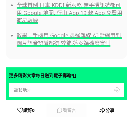
全球首例 日本 KDDI 新服務 無手機訊號都可
用 Google 地圖, 行山 App 19 款 App 免費用
衛星數據
教學：手機用 Google 最強離線 AI 斷網用到,
圖片語音辨識都得 效能,答案準確度實測
📮
更多精彩文章每日送到電子郵箱
讚好
0
看留言
分享