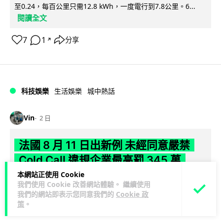
至0.24，每百公里只需12.8 kWh，一度電行到7.8公里。6...
閱讀全文
7
1
分享
↗
科技娛樂
生活娛樂
城中熱話
Vin
2 日
法國 8 月 11 日出新例 未經同意嚴禁
Cold Call 違規企業最高罰 345 萬
本網站正使用 Cookie
法國將於 8 月 11 日起實施新例，全面禁止企業未經消費者同意
我們使用 Cookie 改善網站體驗。 繼續使用
致電推銷，由「opt-out」拒接登記制轉為「opt-in」先徵同意
我們的網站即表示您同意我們的
Cookie 政
閱讀全文
機制。違...
策
。