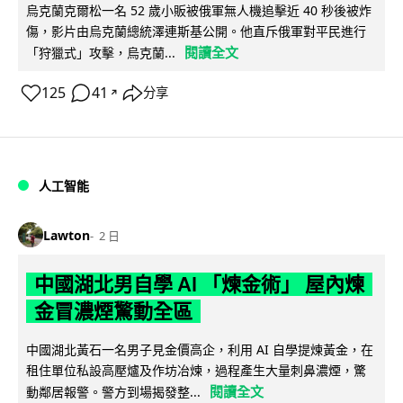
烏克蘭克爾松一名 52 歲小販被俄軍無人機追擊近 40 秒後被炸
傷，影片由烏克蘭總統澤連斯基公開。他直斥俄軍對平民進行
閱讀全文
「狩獵式」攻擊，烏克蘭...
125
41
分享
↗
人工智能
Lawton
2 日
中國湖北男自學 AI 「煉金術」 屋內煉
金冒濃煙驚動全區
中國湖北黃石一名男子見金價高企，利用 AI 自學提煉黃金，在
租住單位私設高壓爐及作坊冶煉，過程產生大量刺鼻濃煙，驚
閱讀全文
動鄰居報警。警方到場揭發整...