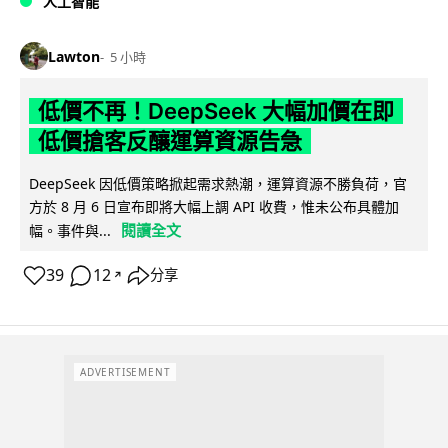
人工智能
Lawton
5 小時
低價不再！DeepSeek 大幅加價在即
低價搶客反釀運算資源告急
DeepSeek 因低價策略掀起需求熱潮，運算資源不勝負荷，官
方於 8 月 6 日宣布即將大幅上調 API 收費，惟未公布具體加
閱讀全文
幅。事件與...
39
12
分享
↗
ADVERTISEMENT