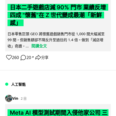
日本二手遊戲店減 90% 門市 業績反增
四成 "懷舊"在 Z 世代變成最潮「新鮮
感」
日本零售巨頭 GEO 將懷舊遊戲銷售門市從 1,000 間大幅減至
99 間，但銷售額卻不降反升至過往的 1.4 倍。做到「減店增
閱讀全文
收」奇蹟，...
260
20
分享
↗
人工智能
Vin
2 日
Meta AI 模型測試期間入侵他家公司 三