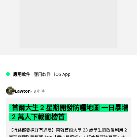
iOS App
應用軟件
應用軟件
Lawton
8 小時
首爾大生 2 星期開發防曬地圖 一日暴增
2 萬人下載衝榜首
【行路都要揀好有遮陰】南韓首爾大學 23 歲學生劉敏俊利用 2
星期開發防曬導航 App「走向陰涼處」，結合建築物高度、太