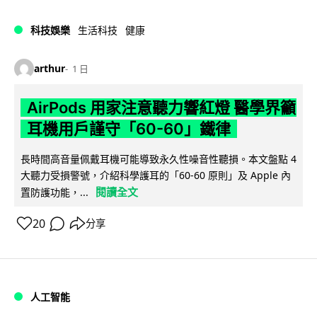
科技娛樂
生活科技
健康
arthur
1 日
AirPods 用家注意聽力響紅燈 醫學界籲
耳機用戶謹守「60-60」鐵律
長時間高音量佩戴耳機可能導致永久性噪音性聽損。本文盤點 4
大聽力受損警號，介紹科學護耳的「60-60 原則」及 Apple 內
閱讀全文
置防護功能，...
20
分享
人工智能