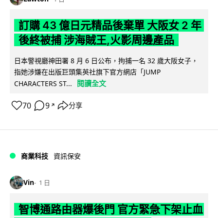
訂購 43 億日元精品後棄單 大阪女 2 年
後終被捕 涉海賊王,火影周邊產品
日本警視廳神田署 8 月 6 日公布，拘捕一名 32 歲大阪女子，
指她涉嫌在出版巨頭集英社旗下官方網店「JUMP
閱讀全文
CHARACTERS ST...
70
9
分享
↗
商業科技
資訊保安
Vin
1 日
智博通路由器爆後門 官方緊急下架止血