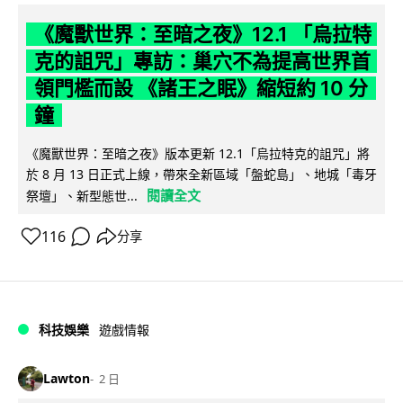
《魔獸世界：至暗之夜》12.1 「烏拉特
克的詛咒」專訪：巢穴不為提高世界首
領門檻而設 《諸王之眠》縮短約 10 分
鐘
《魔獸世界：至暗之夜》版本更新 12.1「烏拉特克的詛咒」將
於 8 月 13 日正式上線，帶來全新區域「盤蛇島」、地城「毒牙
閱讀全文
祭壇」、新型態世...
116
分享
科技娛樂
遊戲情報
Lawton
2 日