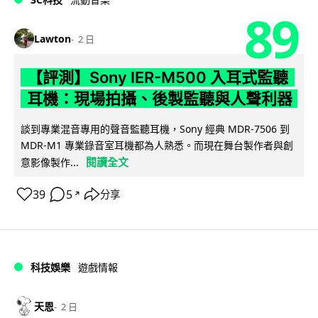
89
Lawton
2 日
【評測】Sony IER-M500 入耳式監聽
耳機：現場拍攝、後製監聽與人聲利器
談到專業混音專用的聲音監聽耳機，Sony 經典 MDR-7506 到
MDR-M1 專業錄音室耳機都為人熟悉。而現在舞台製作者與創
閱讀全文
意影像製作...
39
5
分享
↗
科技娛樂
遊戲情報
天恩
2 日