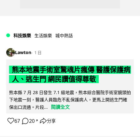
科技娛樂
生活娛樂
城中熱話
Lawton
1 日
熊本地震手術室驚魂片瘋傳 醫護保護病
人、逃生門 網民讚值得尊敬
熊本縣 7 月 28 日發生 7.1 級地震，熊本綜合醫院手術室鏡頭拍
下地震一刻，醫護人員臨危不亂保護病人，更馬上開逃生門確
閱讀全文
保出口流通。片段...
67
20
分享
↗