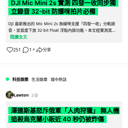
DJI Mic Mini 2s 實測 四發一收同步獨
立錄音 32-bit 防爆咪拍片必備
DJI 最新推出的 Mic Mini 2s 無線咪支援「四發一收」分軌錄
音，並首度下放 32-bit Float 浮點內錄功能。本文經實測其...
閱讀全文
251
1
分享
↗
科技娛樂
生活娛樂
城中熱話
Lawton
2 日
澤連斯基怒斥俄軍「人肉狩獵」 無人機
追殺烏克蘭小販近 40 秒仍被炸傷