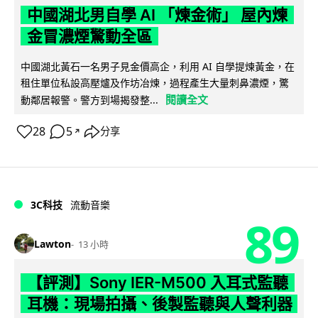
中國湖北男自學 AI 「煉金術」 屋內煉
金冒濃煙驚動全區
中國湖北黃石一名男子見金價高企，利用 AI 自學提煉黃金，在
租住單位私設高壓爐及作坊冶煉，過程產生大量刺鼻濃煙，驚
閱讀全文
動鄰居報警。警方到場揭發整...
28
5
分享
↗
3C科技
流動音樂
89
Lawton
13 小時
【評測】Sony IER-M500 入耳式監聽
耳機：現場拍攝、後製監聽與人聲利器