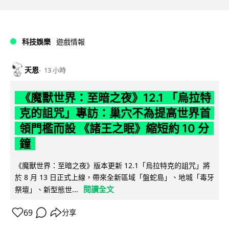
科技娛樂
遊戲情報
天恩
13 小時
《魔獸世界：至暗之夜》12.1 「烏拉特
克的詛咒」專訪：巢穴不為提高世界首
領門檻而設 《諸王之眠》縮短約 10 分
鐘
《魔獸世界：至暗之夜》版本更新 12.1「烏拉特克的詛咒」將
於 8 月 13 日正式上線，帶來全新區域「盤蛇島」、地城「毒牙
閱讀全文
祭壇」、新型態世...
69
分享