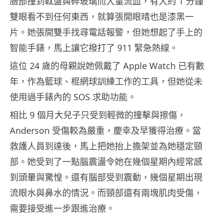
臉部撞到軚盤與碎玻璃而大量流血，有大約 1 分鐘
雙眼看不到任何東西，就算張開眼晴也是漆黑一
片。她張開雙手找尋電話報警，但她想起了手上的
智能手錶，馬上讓它撥打了 911 緊急熱線。
這位 24 歲的母親說她佩戴了 Apple Watch 已有數
年，作為籃球、棍網球訓練工作的工具，但她從未
使用過手錶內的 SOS 求助功能。
相比 9 個月大兒子只受到輕微的撞擊與擦傷，
Anderson 受傷較為嚴重，慶幸及早獲得治療。當
救護人員到達後，馬上把她抬上擔架並為她穩定頸
部。她受到了一點腦震盪令她在幾個星期內經常感
到頭暈與驚惶。還有腦部受到震動，幾個星期出現
流眼水與鼻水的情況。而頸部還有兩塊肌肉受傷，
需要接受進一步跟進治療。