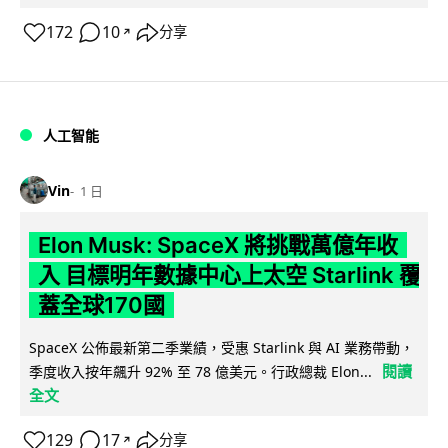
172
10
分享
↗
人工智能
Vin
1 日
Elon Musk: SpaceX 將挑戰萬億年收
入 目標明年數據中心上太空 Starlink 覆
蓋全球170國
SpaceX 公佈最新第二季業績，受惠 Starlink 與 AI 業務帶動，
閱讀
季度收入按年飆升 92% 至 78 億美元。行政總裁 Elon...
全文
129
17
分享
↗