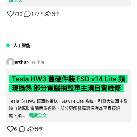
710
177
分享
↗
人工智能
arthur
19 小時
Tesla HW3 舊硬件裝 FSD v14 Lite 頻
現過熱 部分電腦損毀車主須自費維修
Tesla 向 HW3 舊車款推送 FSD v14 Lite 系統，引發大量車主反
映自動駕駛電腦嚴重過熱，部分更觸發高溫保護甚至直接燒
閱讀全文
毀，須...
6
分享