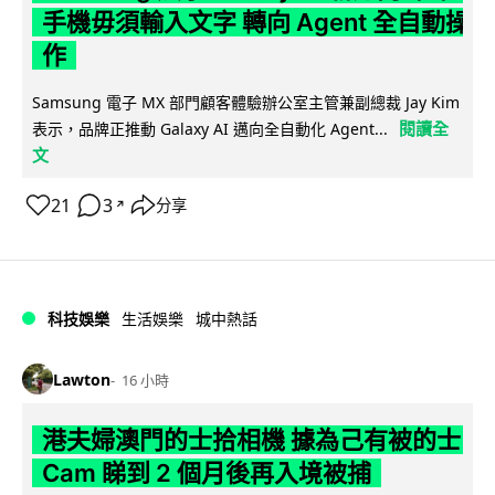
手機毋須輸入文字 轉向 Agent 全自動操
作
Samsung 電子 MX 部門顧客體驗辦公室主管兼副總裁 Jay Kim
閱讀全
表示，品牌正推動 Galaxy AI 邁向全自動化 Agent...
文
21
3
分享
↗
科技娛樂
生活娛樂
城中熱話
Lawton
16 小時
港夫婦澳門的士拾相機 據為己有被的士
Cam 睇到 2 個月後再入境被捕