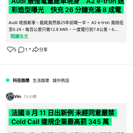
Audi 最慳電量產車現身 A2 e-tron 迷
彩造型曝光 快充 26 分鐘充滿 8 成電
Audi 呢部新車，能耗竟然係25年前嘅一半。 A2 e-tron 風阻低
至0.24，每百公里只需12.8 kWh，一度電行到7.8公里。6...
閱讀全文
5
1
分享
↗
科技娛樂
生活娛樂
城中熱話
Vin
13 小時
法國 8 月 11 日出新例 未經同意嚴禁
Cold Call 違規企業最高罰 345 萬