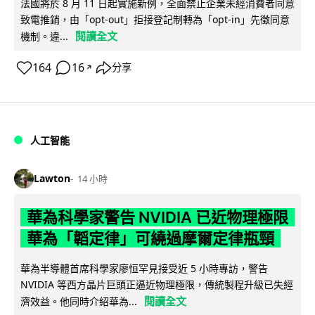
法國將於 8 月 11 日起實施新例，全面禁止企業未經消費者同意
致電推銷，由「opt-out」拒接登記制轉為「opt-in」先徵同意
閱讀全文
機制。違...
164
16
分享
↗
人工智能
Lawton
14 小時
華為科學家警告 NVIDIA 已近物理極限
華為「韜定律」可繞過摩爾定律瓶頸
華為半導體首席科學家廖恒罕見接受近 5 小時專訪，警告
NVIDIA 等西方晶片巨頭正逼近物理極限，傳統製程升級已失經
閱讀全文
濟效益。他同時介紹華為...