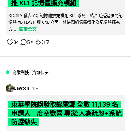
推 XL1 記憶體擴充模組
KIOXIA 發表全新記憶體擴充模組 XL1 系列，結合低延遲快閃記
憶體 XL-FLASH 與 CXL 介面，將快閃記憶體轉化為記憶體擴充
閱讀全文
方...
84
5
分享
↗
商業科技
資訊保安
Lawton
1 日
東華學院誤發取錄電郵 全數 11,139 名
申請人一度空歡喜 專家:人為疏忽+系統
防護缺失