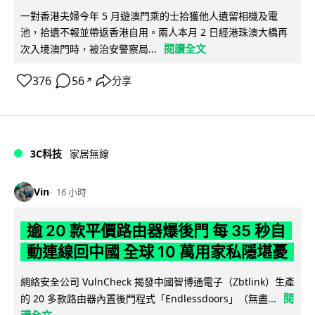
一對香港夫婦今年 5 月遊澳門乘的士拾獲他人遺留相機及電
池，拾遺不報並帶返香港自用。兩人本月 2 日經港珠澳大橋再
閱讀全文
次入境澳門時，被治安警察局...
376
56
分享
↗
3C科技
家居無線
Vin
16 小時
逾 20 款平價路由器爆後門 每 35 秒自
動連線回中國 全球 10 萬用家私隱堪憂
網絡安全公司 VulnCheck 揭發中國智博通電子（Zbtlink）生產
閱
的 20 多款路由器內置後門程式「Endlessdoors」（無盡...
讀全文