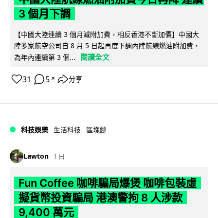
3 個月下調
【中國大陸連續 3 個月減附加費，相反香港不斷加價】中國大
陸多家航空公司自 8 月 5 日起再度下調內陸航線燃油附加費，
閱讀全文
為年內連續第 3 個...
31
5
分享
↗
科技娛樂
生活科技
區塊鏈
Lawton
1 日
Fun Coffee 咖啡騙局爆煲 咖啡包裝虛
擬貨幣投資騙局 港澳警拘 8 人涉款
9,400 萬元