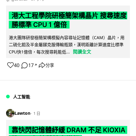
港大工程學院研極簡架構晶片 搜尋速度
勝標準 CPU 1 億倍
港大團隊研發極簡架構模擬內容尋址記憶體（CAM）晶片，用
二硫化鉬及半金屬銻克服傳輸瓶頸，漢明距離計算速度比標準
閱讀全文
CPU快1億倍，每次搜尋耗能低...
40
17
分享
↗
人工智能
Lawton
1 日
靠快閃記憶體紓緩 DRAM 不足 KIOXIA