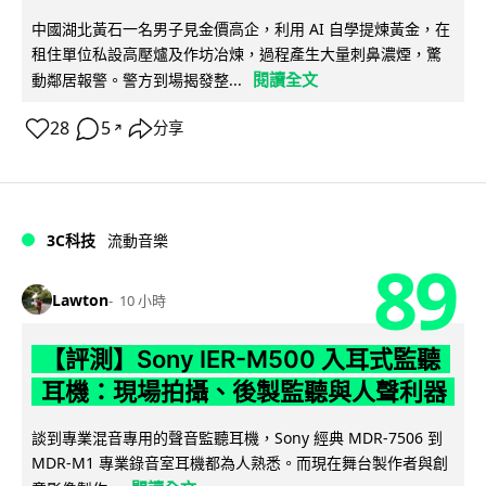
中國湖北黃石一名男子見金價高企，利用 AI 自學提煉黃金，在
租住單位私設高壓爐及作坊冶煉，過程產生大量刺鼻濃煙，驚
閱讀全文
動鄰居報警。警方到場揭發整...
28
5
分享
↗
3C科技
流動音樂
89
Lawton
10 小時
【評測】Sony IER-M500 入耳式監聽
耳機：現場拍攝、後製監聽與人聲利器
談到專業混音專用的聲音監聽耳機，Sony 經典 MDR-7506 到
MDR-M1 專業錄音室耳機都為人熟悉。而現在舞台製作者與創