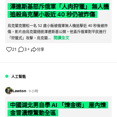
澤連斯基怒斥俄軍「人肉狩獵」 無人機
追殺烏克蘭小販近 40 秒仍被炸傷
烏克蘭克爾松一名 52 歲小販被俄軍無人機追擊近 40 秒後被炸
傷，影片由烏克蘭總統澤連斯基公開。他直斥俄軍對平民進行
閱讀全文
「狩獵式」攻擊，烏克蘭...
21
3
分享
↗
人工智能
Lawton
9 小時
中國湖北男自學 AI 「煉金術」 屋內煉
金冒濃煙驚動全區