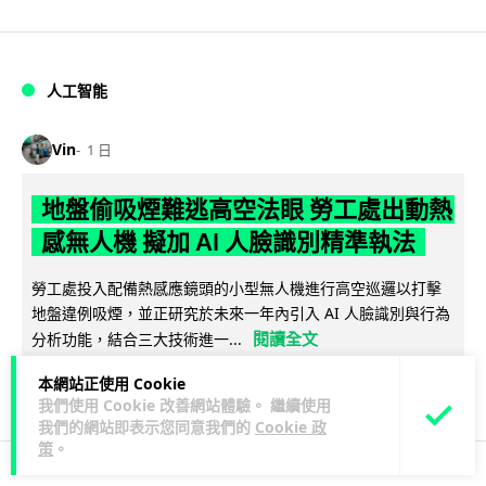
人工智能
Vin
1 日
地盤偷吸煙難逃高空法眼 勞工處出動熱
感無人機 擬加 AI 人臉識別精準執法
勞工處投入配備熱感應鏡頭的小型無人機進行高空巡邏以打擊
地盤違例吸煙，並正研究於未來一年內引入 AI 人臉識別與行為
閱讀全文
分析功能，結合三大技術進一...
本網站正使用 Cookie
246
55
分享
↗
我們使用 Cookie 改善網站體驗。 繼續使用
我們的網站即表示您同意我們的
Cookie 政
策
。