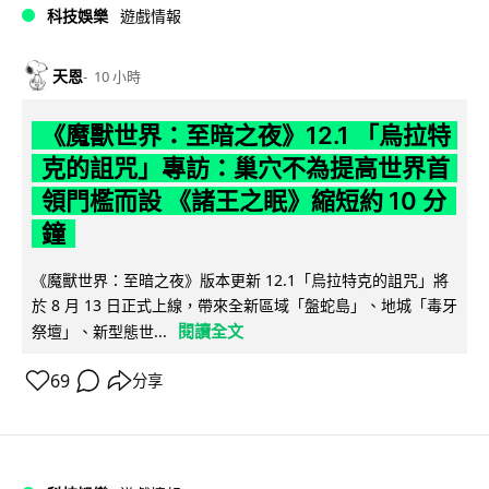
科技娛樂
遊戲情報
天恩
10 小時
《魔獸世界：至暗之夜》12.1 「烏拉特
克的詛咒」專訪：巢穴不為提高世界首
領門檻而設 《諸王之眠》縮短約 10 分
鐘
《魔獸世界：至暗之夜》版本更新 12.1「烏拉特克的詛咒」將
於 8 月 13 日正式上線，帶來全新區域「盤蛇島」、地城「毒牙
閱讀全文
祭壇」、新型態世...
69
分享