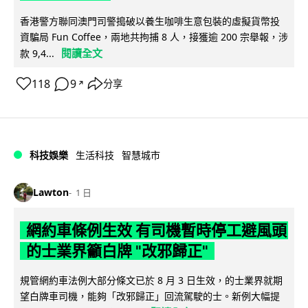
香港警方聯同澳門司警搗破以養生咖啡生意包裝的虛擬貨幣投
資騙局 Fun Coffee，兩地共拘捕 8 人，接獲逾 200 宗舉報，涉
閱讀全文
款 9,4...
118
9
分享
↗
科技娛樂
生活科技
智慧城市
Lawton
1 日
網約車條例生效 有司機暫時停工避風頭
的士業界籲白牌 "改邪歸正"
規管網約車法例大部分條文已於 8 月 3 日生效，的士業界就期
望白牌車司機，能夠「改邪歸正」回流駕駛的士。新例大幅提