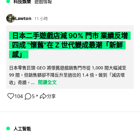
科技娛樂
遊戲情報
Lawton
11 小時
日本二手遊戲店減 90% 門市 業績反增
四成 "懷舊"在 Z 世代變成最潮「新鮮
感」
日本零售巨頭 GEO 將懷舊遊戲銷售門市從 1,000 間大幅減至
99 間，但銷售額卻不降反升至過往的 1.4 倍。做到「減店增
閱讀全文
收」奇蹟，...
104
5
分享
↗
人工智能