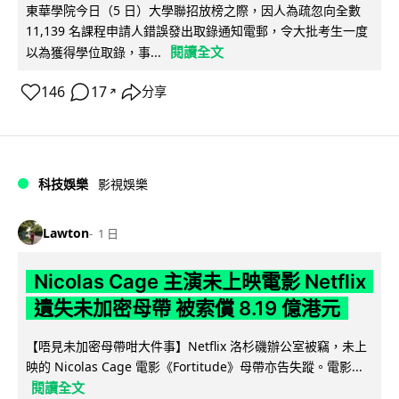
東華學院今日（5 日）大學聯招放榜之際，因人為疏忽向全數
11,139 名課程申請人錯誤發出取錄通知電郵，令大批考生一度
閱讀全文
以為獲得學位取錄，事...
146
17
分享
↗
科技娛樂
影視娛樂
Lawton
1 日
Nicolas Cage 主演未上映電影 Netflix
遺失未加密母帶 被索償 8.19 億港元
【唔見未加密母帶咁大件事】Netflix 洛杉磯辦公室被竊，未上
映的 Nicolas Cage 電影《Fortitude》母帶亦告失蹤。電影...
閱讀全文