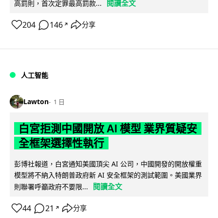
閱讀全文
高罰則，首次定罪最高罰款...
204
146
分享
↗
人工智能
Lawton
1 日
白宮拒測中國開放 AI 模型 業界質疑安
全框架選擇性執行
彭博社報道，白宮通知美國頂尖 AI 公司，中國開發的開放權重
模型將不納入特朗普政府新 AI 安全框架的測試範圍。美國業界
閱讀全文
則聯署呼籲政府不要限...
44
21
分享
↗