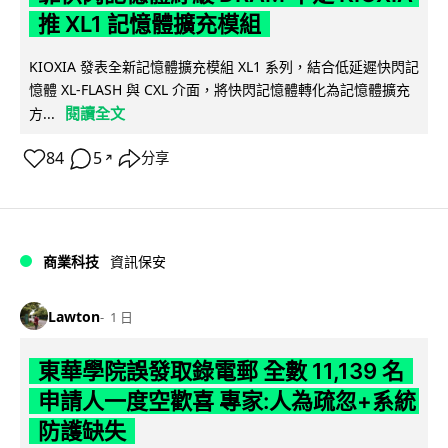
推 XL1 記憶體擴充模組
KIOXIA 發表全新記憶體擴充模組 XL1 系列，結合低延遲快閃記
憶體 XL-FLASH 與 CXL 介面，將快閃記憶體轉化為記憶體擴充
閱讀全文
方...
84
5
分享
↗
商業科技
資訊保安
Lawton
1 日
東華學院誤發取錄電郵 全數 11,139 名
申請人一度空歡喜 專家:人為疏忽+系統
防護缺失