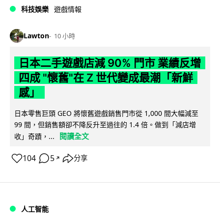
科技娛樂
遊戲情報
Lawton
10 小時
日本二手遊戲店減 90% 門市 業績反增
四成 "懷舊"在 Z 世代變成最潮「新鮮
感」
日本零售巨頭 GEO 將懷舊遊戲銷售門市從 1,000 間大幅減至
99 間，但銷售額卻不降反升至過往的 1.4 倍。做到「減店增
閱讀全文
收」奇蹟，...
104
5
分享
↗
人工智能