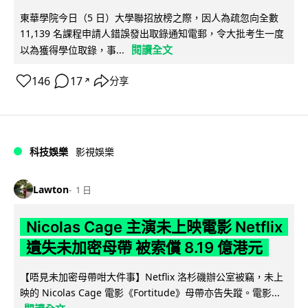
東華學院今日（5 日）大學聯招放榜之際，因人為疏忽向全數
11,139 名課程申請人錯誤發出取錄通知電郵，令大批考生一度
閱讀全文
以為獲得學位取錄，事...
146
17
分享
↗
科技娛樂
影視娛樂
Lawton
1 日
Nicolas Cage 主演未上映電影 Netflix
遺失未加密母帶 被索償 8.19 億港元
【唔見未加密母帶咁大件事】Netflix 洛杉磯辦公室被竊，未上
映的 Nicolas Cage 電影《Fortitude》母帶亦告失蹤。電影...