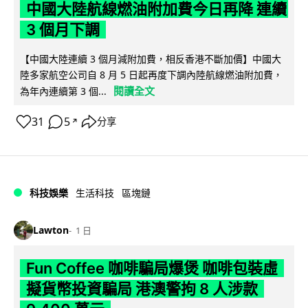
中國大陸航線燃油附加費今日再降 連續
3 個月下調
【中國大陸連續 3 個月減附加費，相反香港不斷加價】中國大
陸多家航空公司自 8 月 5 日起再度下調內陸航線燃油附加費，
閱讀全文
為年內連續第 3 個...
31
5
分享
↗
科技娛樂
生活科技
區塊鏈
Lawton
1 日
Fun Coffee 咖啡騙局爆煲 咖啡包裝虛
擬貨幣投資騙局 港澳警拘 8 人涉款