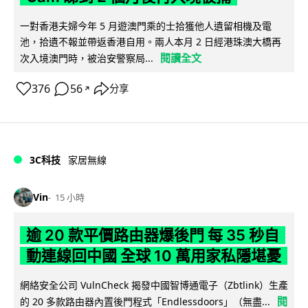
一對香港夫婦今年 5 月遊澳門乘的士拾獲他人遺留相機及電
池，拾遺不報並帶返香港自用。兩人本月 2 日經港珠澳大橋再
閱讀全文
次入境澳門時，被治安警察局...
376
56
分享
↗
3C科技
家居無線
Vin
15 小時
逾 20 款平價路由器爆後門 每 35 秒自
動連線回中國 全球 10 萬用家私隱堪憂
網絡安全公司 VulnCheck 揭發中國智博通電子（Zbtlink）生產
閱
的 20 多款路由器內置後門程式「Endlessdoors」（無盡...