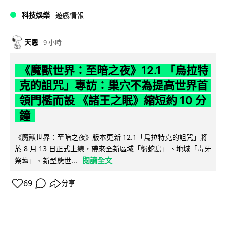
科技娛樂
遊戲情報
天恩
9 小時
《魔獸世界：至暗之夜》12.1 「烏拉特
克的詛咒」專訪：巢穴不為提高世界首
領門檻而設 《諸王之眠》縮短約 10 分
鐘
《魔獸世界：至暗之夜》版本更新 12.1「烏拉特克的詛咒」將
於 8 月 13 日正式上線，帶來全新區域「盤蛇島」、地城「毒牙
閱讀全文
祭壇」、新型態世...
69
分享