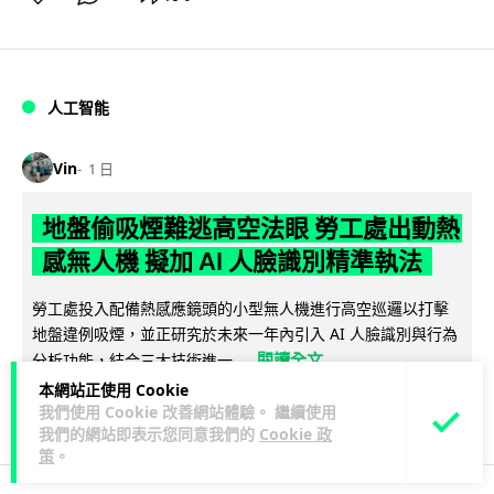
人工智能
Vin
1 日
地盤偷吸煙難逃高空法眼 勞工處出動熱
感無人機 擬加 AI 人臉識別精準執法
勞工處投入配備熱感應鏡頭的小型無人機進行高空巡邏以打擊
地盤違例吸煙，並正研究於未來一年內引入 AI 人臉識別與行為
閱讀全文
分析功能，結合三大技術進一...
本網站正使用 Cookie
246
55
分享
↗
我們使用 Cookie 改善網站體驗。 繼續使用
我們的網站即表示您同意我們的
Cookie 政
策
。