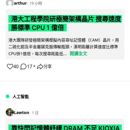
arthur
19 小時
港大工程學院研極簡架構晶片 搜尋速度
勝標準 CPU 1 億倍
港大團隊研發極簡架構模擬內容尋址記憶體（CAM）晶片，用
二硫化鉬及半金屬銻克服傳輸瓶頸，漢明距離計算速度比標準
閱讀全文
CPU快1億倍，每次搜尋耗能低...
40
17
分享
↗
人工智能
Lawton
1 日
靠快閃記憶體紓緩 DRAM 不足 KIOXIA