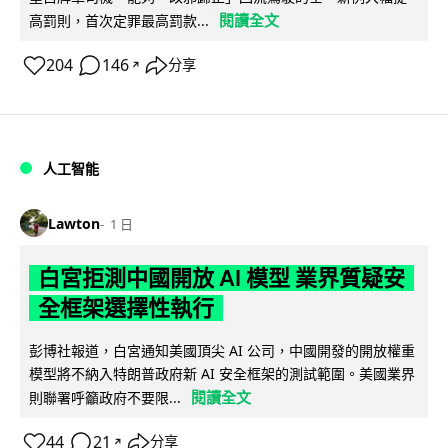
閱讀全文
高罰則，首次定罪最高罰款...
204
146
分享
↗
人工智能
Lawton
1 日
白宮拒測中國開放 AI 模型 業界質疑安
全框架選擇性執行
彭博社報道，白宮通知美國頂尖 AI 公司，中國開發的開放權重
模型將不納入特朗普政府新 AI 安全框架的測試範圍。美國業界
閱讀全文
則聯署呼籲政府不要限...
44
21
分享
↗