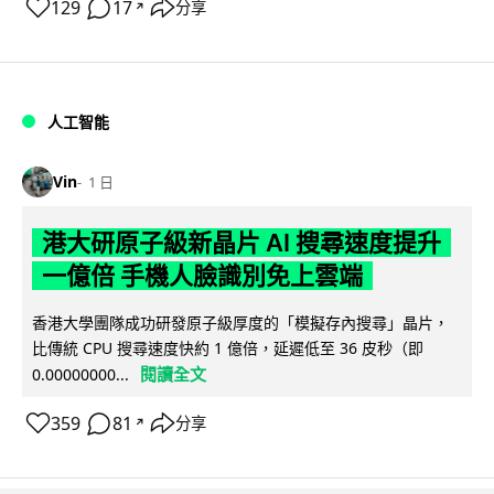
129
17
分享
↗
人工智能
Vin
1 日
港大研原子級新晶片 AI 搜尋速度提升
一億倍 手機人臉識別免上雲端
香港大學團隊成功研發原子級厚度的「模擬存內搜尋」晶片，
比傳統 CPU 搜尋速度快約 1 億倍，延遲低至 36 皮秒（即
閱讀全文
0.00000000...
359
81
分享
↗