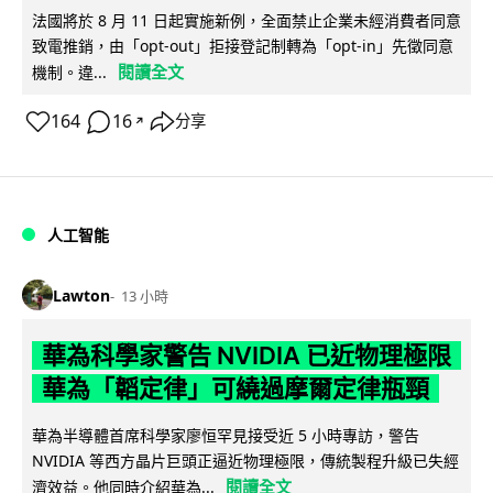
法國將於 8 月 11 日起實施新例，全面禁止企業未經消費者同意
致電推銷，由「opt-out」拒接登記制轉為「opt-in」先徵同意
閱讀全文
機制。違...
164
16
分享
↗
人工智能
Lawton
13 小時
華為科學家警告 NVIDIA 已近物理極限
華為「韜定律」可繞過摩爾定律瓶頸
華為半導體首席科學家廖恒罕見接受近 5 小時專訪，警告
NVIDIA 等西方晶片巨頭正逼近物理極限，傳統製程升級已失經
閱讀全文
濟效益。他同時介紹華為...