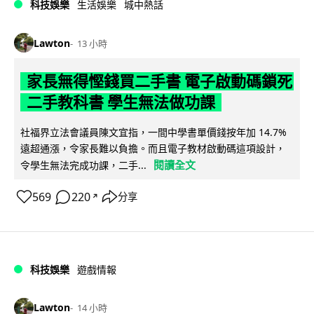
科技娛樂
生活娛樂
城中熱話
Lawton
13 小時
家長無得慳錢買二手書 電子啟動碼鎖死
二手教科書 學生無法做功課
社福界立法會議員陳文宜指，一間中學書單價錢按年加 14.7%
遠超通漲，令家長難以負擔。而且電子教材啟動碼這項設計，
閱讀全文
令學生無法完成功課，二手...
569
220
分享
↗
科技娛樂
遊戲情報
Lawton
14 小時