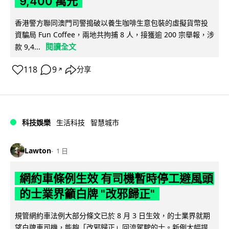
9,400 萬元
香港警方聯同澳門司警搗破以養生咖啡生意包裝的虛擬貨幣投
資騙局 Fun Coffee，兩地共拘捕 8 人，接獲逾 200 宗舉報，涉
閱讀全文
款 9,4...
118
9
分享
↗
科技娛樂
生活科技
智慧城市
Lawton
1 日
網約車條例生效 有司機暫時停工避風頭
的士業界籲白牌 "改邪歸正"
規管網約車法例大部分條文已於 8 月 3 日生效，的士業界就期
望白牌車司機，能夠「改邪歸正」回流駕駛的士。新例大幅提