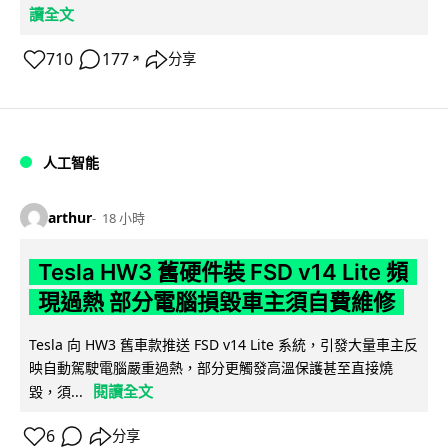
讀全文
710
177
分享
↗
人工智能
arthur
18 小時
Tesla HW3 舊硬件裝 FSD v14 Lite 頻
現過熱 部分電腦損毀車主須自費維修
Tesla 向 HW3 舊車款推送 FSD v14 Lite 系統，引發大量車主反
映自動駕駛電腦嚴重過熱，部分更觸發高溫保護甚至直接燒
閱讀全文
毀，須...
6
分享