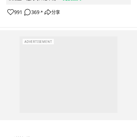
991
369
分享
↗
ADVERTISEMENT