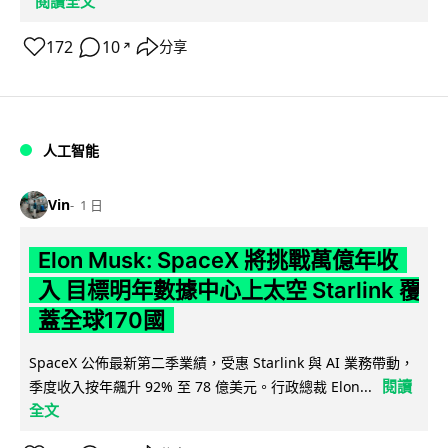
閱讀全文
172
10
分享
↗
人工智能
Vin
1 日
Elon Musk: SpaceX 將挑戰萬億年收
入 目標明年數據中心上太空 Starlink 覆
蓋全球170國
SpaceX 公佈最新第二季業績，受惠 Starlink 與 AI 業務帶動，
閱讀
季度收入按年飆升 92% 至 78 億美元。行政總裁 Elon...
全文