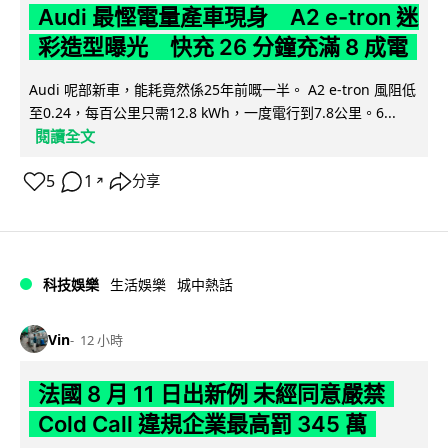
Audi 最慳電量產車現身 A2 e-tron 迷
彩造型曝光 快充 26 分鐘充滿 8 成電
Audi 呢部新車，能耗竟然係25年前嘅一半。 A2 e-tron 風阻低
至0.24，每百公里只需12.8 kWh，一度電行到7.8公里。6...
閱讀全文
5
1
分享
↗
科技娛樂
生活娛樂
城中熱話
Vin
12 小時
法國 8 月 11 日出新例 未經同意嚴禁
Cold Call 違規企業最高罰 345 萬