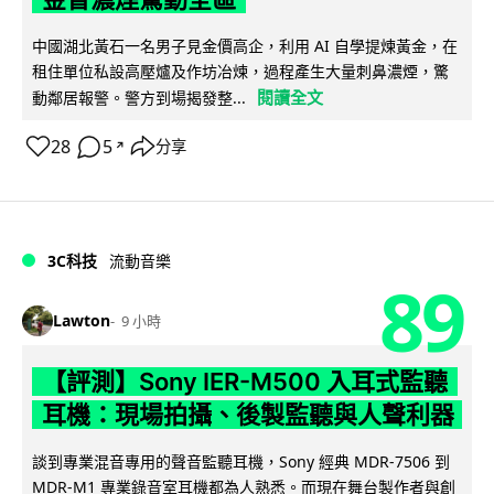
中國湖北黃石一名男子見金價高企，利用 AI 自學提煉黃金，在
租住單位私設高壓爐及作坊冶煉，過程產生大量刺鼻濃煙，驚
閱讀全文
動鄰居報警。警方到場揭發整...
28
5
分享
↗
3C科技
流動音樂
89
Lawton
9 小時
【評測】Sony IER-M500 入耳式監聽
耳機：現場拍攝、後製監聽與人聲利器
談到專業混音專用的聲音監聽耳機，Sony 經典 MDR-7506 到
MDR-M1 專業錄音室耳機都為人熟悉。而現在舞台製作者與創