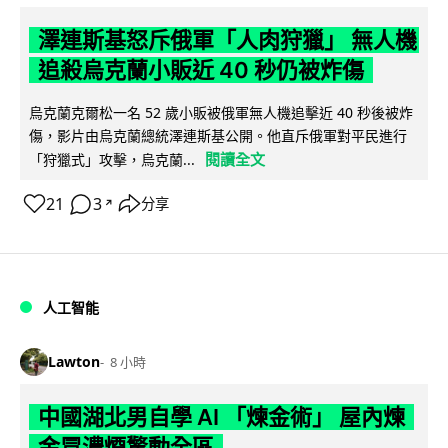
澤連斯基怒斥俄軍「人肉狩獵」 無人機
追殺烏克蘭小販近 40 秒仍被炸傷
烏克蘭克爾松一名 52 歲小販被俄軍無人機追擊近 40 秒後被炸
傷，影片由烏克蘭總統澤連斯基公開。他直斥俄軍對平民進行
閱讀全文
「狩獵式」攻擊，烏克蘭...
21
3
分享
↗
人工智能
Lawton
8 小時
中國湖北男自學 AI 「煉金術」 屋內煉
金冒濃煙驚動全區