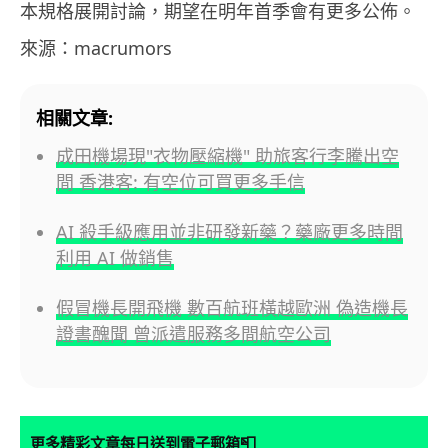
本規格展開討論，期望在明年首季會有更多公佈。
來源：macrumors
相關文章:
成田機場現"衣物壓縮機" 助旅客行李騰出空
間 香港客: 有空位可買更多手信
AI 殺手級應用並非研發新藥？藥廠更多時間
利用 AI 做銷售
假冒機長開飛機 數百航班橫越歐洲 偽造機長
證書醜聞 曾派遣服務多間航空公司
📮
更多精彩文章每日送到電子郵箱