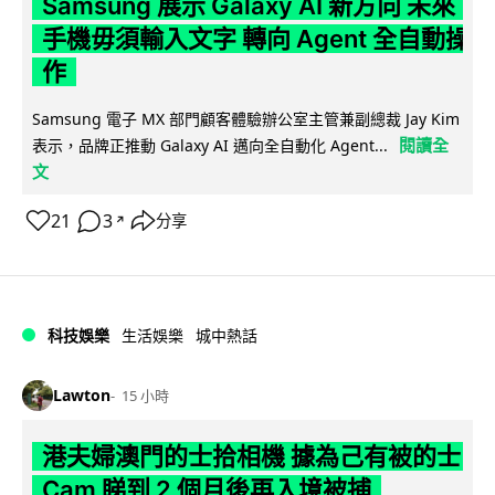
Samsung 展示 Galaxy AI 新方向 未來
手機毋須輸入文字 轉向 Agent 全自動操
作
Samsung 電子 MX 部門顧客體驗辦公室主管兼副總裁 Jay Kim
閱讀全
表示，品牌正推動 Galaxy AI 邁向全自動化 Agent...
文
21
3
分享
↗
科技娛樂
生活娛樂
城中熱話
Lawton
15 小時
港夫婦澳門的士拾相機 據為己有被的士
Cam 睇到 2 個月後再入境被捕