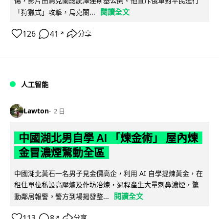
傷，影片由烏克蘭總統澤連斯基公開。他直斥俄軍對平民進行
閱讀全文
「狩獵式」攻擊，烏克蘭...
126
41
分享
↗
人工智能
Lawton
2 日
中國湖北男自學 AI 「煉金術」 屋內煉
金冒濃煙驚動全區
中國湖北黃石一名男子見金價高企，利用 AI 自學提煉黃金，在
租住單位私設高壓爐及作坊冶煉，過程產生大量刺鼻濃煙，驚
閱讀全文
動鄰居報警。警方到場揭發整...
113
8
分享
↗