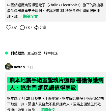
中國網通廠商智博通電子（Zbtlink Electronics）旗下的路由器
產品爆出嚴重安全漏洞，被發現每 35 秒便會與中國伺服器連
閱讀全文
線，旗...
351
78
分享
↗
科技娛樂
生活娛樂
城中熱話
Lawton
1 日
熊本地震手術室驚魂片瘋傳 醫護保護病
人、逃生門 網民讚值得尊敬
熊本縣 7 月 28 日發生 7.1 級地震，熊本綜合醫院手術室鏡頭拍
下地震一刻，醫護人員臨危不亂保護病人，更馬上開逃生門確
閱讀全文
保出口流通。片段...