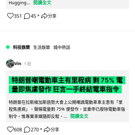
閱讀全文
Hugging...
351
45
分享
↗
科技娛樂
生活娛樂
城中熱話
Vin
1 日
特朗普嘲電動車主有里程病 剩 75% 電
量即焦慮發作 狂言一手終結電車指令
特朗普在拉斯維加斯造勢大會上公開嘲諷電動車車主患有「里
程焦慮病」，聲稱電量剩 75% 便發作，並重申已廢除電動車強
閱讀全文
制令。惟專業車媒隨即反駁，...
608
270
分享
↗