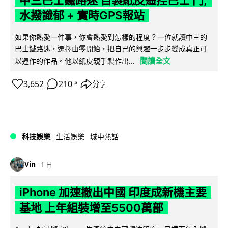
中三巴士鐵路迷 自製紙皮遙控巴士 門,
水撥識郁 + 實時GPS報站
如果你熱愛一件事，你會熱愛到怎樣的程度？一位就讀中三的
巴士鐵路迷，選擇由零開始，把自己的興趣一步步變成真正可
閱讀全文
以運作的作品。他以紙皮親手製作出...
3,652
210
分享
↗
科技娛樂
生活娛樂
城中熱話
Vin
1 日
iPhone 加速撤出中國 印度成新機主要
基地 上年組裝增至5500萬部