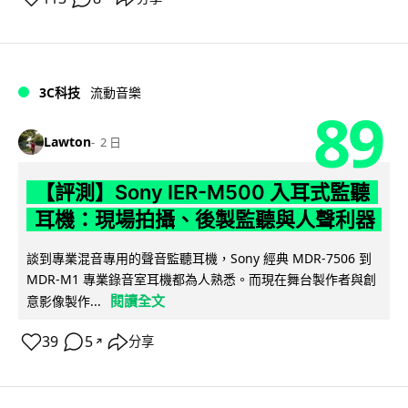
3C科技
流動音樂
89
Lawton
2 日
【評測】Sony IER-M500 入耳式監聽
耳機：現場拍攝、後製監聽與人聲利器
談到專業混音專用的聲音監聽耳機，Sony 經典 MDR-7506 到
MDR-M1 專業錄音室耳機都為人熟悉。而現在舞台製作者與創
閱讀全文
意影像製作...
39
5
分享
↗