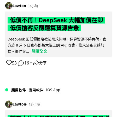
Lawton
9 小時
低價不再！DeepSeek 大幅加價在即
低價搶客反釀運算資源告急
DeepSeek 因低價策略掀起需求熱潮，運算資源不勝負荷，官
方於 8 月 6 日宣布即將大幅上調 API 收費，惟未公布具體加
閱讀全文
幅。事件與...
53
16
分享
↗
iOS App
應用軟件
應用軟件
Lawton
12 小時