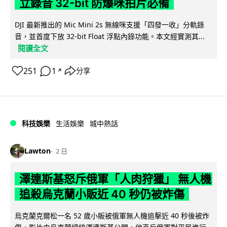
立錄音 32-bit 防爆咪拍片必備
DJI 最新推出的 Mic Mini 2s 無線咪支援「四發一收」分軌錄
音，並首度下放 32-bit Float 浮點內錄功能。本文經實測其...
閱讀全文
251
1
分享
↗
科技娛樂
生活娛樂
城中熱話
Lawton
2 日
澤連斯基怒斥俄軍「人肉狩獵」 無人機
追殺烏克蘭小販近 40 秒仍被炸傷
烏克蘭克爾松一名 52 歲小販被俄軍無人機追擊近 40 秒後被炸