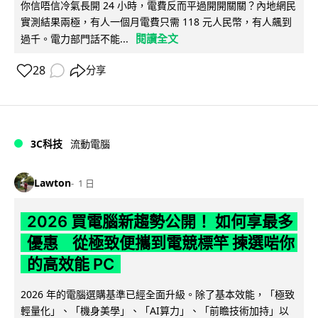
你信唔信冷氣長開 24 小時，電費反而平過開開關關？內地網民
實測結果兩極，有人一個月電費只需 118 元人民幣，有人飆到
閱讀全文
過千。電力部門話不能...
28
分享
3C科技
流動電腦
Lawton
1 日
2026 買電腦新趨勢公開！ 如何享最多
優惠 從極致便攜到電競標竿 揀選啱你
的高效能 PC
2026 年的電腦選購基準已經全面升級。除了基本效能，「極致
輕量化」、「機身美學」、「AI算力」、「前瞻技術加持」以