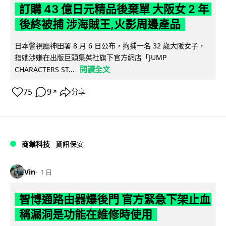
訂購 43 億日元精品後棄單 大阪女 2 年
後終被捕 涉海賊王,火影周邊產品
日本警視廳神田署 8 月 6 日公布，拘捕一名 32 歲大阪女子，
指她涉嫌在出版巨頭集英社旗下官方網店「JUMP
閱讀全文
CHARACTERS ST...
75
9
分享
↗
商業科技
資訊保安
Vin
1 日
智博通路由器爆後門 官方緊急下架止血
稱漏洞是功能在維修時使用