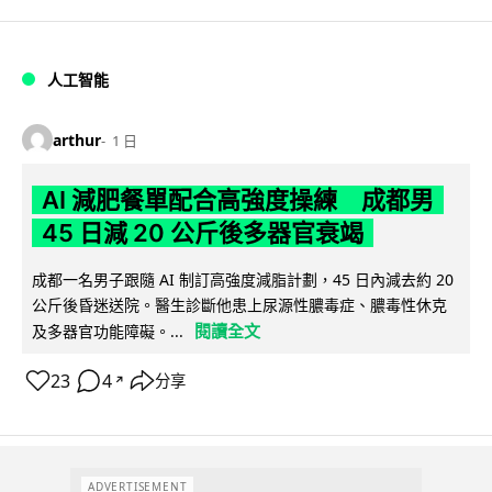
人工智能
arthur
1 日
AI 減肥餐單配合高強度操練 成都男
45 日減 20 公斤後多器官衰竭
成都一名男子跟隨 AI 制訂高強度減脂計劃，45 日內減去約 20
公斤後昏迷送院。醫生診斷他患上尿源性膿毒症、膿毒性休克
閱讀全文
及多器官功能障礙。...
23
4
分享
↗
ADVERTISEMENT