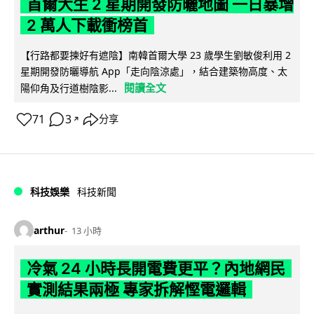
首爾大生 2 星期開發防曬地圖 一日暴增
2 萬人下載衝榜首
【行路都要揀好有遮陰】南韓首爾大學 23 歲學生劉敏俊利用 2
星期開發防曬導航 App「走向陰涼處」，結合建築物高度、太
閱讀全文
陽仰角及行道樹陰影...
71
3
分享
↗
科技娛樂
科技新聞
arthur
13 小時
冷氣 24 小時長開電費更平？內地網民
實測結果兩極 專家拆解慳電邏輯