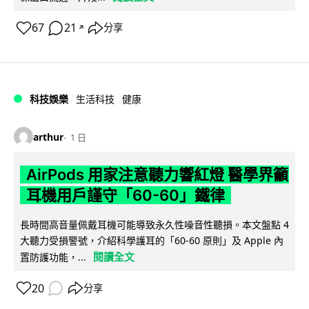
67
21
分享
↗
科技娛樂
生活科技
健康
arthur
1 日
AirPods 用家注意聽力響紅燈 醫學界籲
耳機用戶謹守「60-60」鐵律
長時間高音量佩戴耳機可能導致永久性噪音性聽損。本文盤點 4
大聽力受損警號，介紹科學護耳的「60-60 原則」及 Apple 內
閱讀全文
置防護功能，...
20
分享