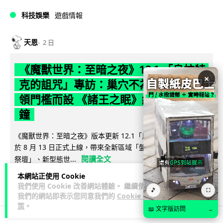
科技娛樂
遊戲情報
天恩
2 日
《魔獸世界：至暗之夜》12.1 「烏拉特
×
克的詛咒」專訪：巢穴不為提高世界首
領門檻而設 《諸王之眠》縮短約 10 分
鐘
《魔獸世界：至暗之夜》版本更新 12.1「烏拉特克的詛咒」將
於 8 月 13 日正式上線，帶來全新區域「盤蛇島」、地城「毒牙
閱讀全文
祭壇」、新型態世...
本網站正使用 Cookie
116
分享
我們使用 Cookie 改善網站體驗。 繼續使用
🎵
⛶
我們的網站即表示您同意我們的
Cookie 政
策
。
📖 文字版訪問
→