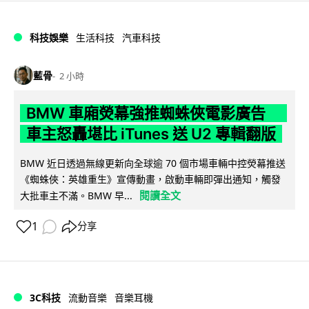
科技娛樂
生活科技
汽車科技
藍骨
2 小時
BMW 車廂熒幕強推蜘蛛俠電影廣告
車主怒轟堪比 iTunes 送 U2 專輯翻版
BMW 近日透過無線更新向全球逾 70 個市場車輛中控熒幕推送
《蜘蛛俠：英雄重生》宣傳動畫，啟動車輛即彈出通知，觸發
閱讀全文
大批車主不滿。BMW 早...
1
分享
3C科技
流動音樂
音樂耳機