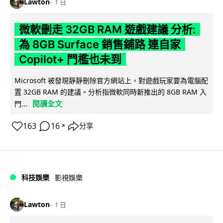
Lawton
1 日
微軟刪走 32GB RAM 遊戲建議 分析:
為 8GB Surface 銷售鋪路 連自家
Copilot+ 門檻也未到
Microsoft 被發現靜靜刪除官方網站上，對遊戲玩家要為電腦配
置 32GB RAM 的建議。分析指微軟同時新推出的 8GB RAM 入
閱讀全文
門...
163
16
分享
↗
科技娛樂
影視娛樂
Lawton
1 日