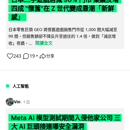
四成 "懷舊"在 Z 世代變成最潮「新鮮
感」
日本零售巨頭 GEO 將懷舊遊戲銷售門市從 1,000 間大幅減至
99 間，但銷售額卻不降反升至過往的 1.4 倍。做到「減店增
閱讀全文
收」奇蹟，...
243
19
分享
↗
人工智能
Vin
1 日
Meta AI 模型測試期間入侵他家公司 三
大 AI 巨頭接連曝安全漏洞