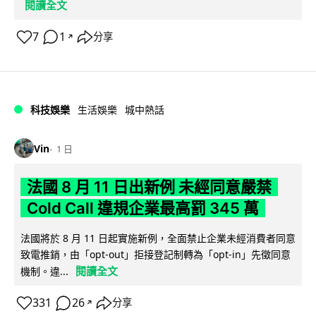
閱讀全文
7
1
分享
↗
科技娛樂
生活娛樂
城中熱話
Vin
1 日
法國 8 月 11 日出新例 未經同意嚴禁
Cold Call 違規企業最高罰 345 萬
法國將於 8 月 11 日起實施新例，全面禁止企業未經消費者同意
致電推銷，由「opt-out」拒接登記制轉為「opt-in」先徵同意
閱讀全文
機制。違...
331
26
分享
↗