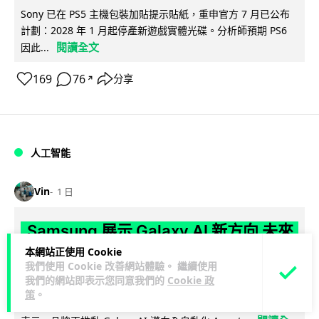
Sony 已在 PS5 主機包裝加貼提示貼紙，重申官方 7 月已公布
計劃：2028 年 1 月起停產新遊戲實體光碟。分析師預期 PS6
閱讀全文
因此...
169
76
分享
↗
人工智能
Vin
1 日
Samsung 展示 Galaxy AI 新方向 未來
手機毋須輸入文字 轉向 Agent 全自動操
本網站正使用 Cookie
我們使用 Cookie 改善網站體驗。 繼續使用
作
我們的網站即表示您同意我們的
Cookie 政
策
。
Samsung 電子 MX 部門顧客體驗辦公室主管兼副總裁 Jay Kim