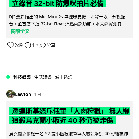
立錄音 32-bit 防爆咪拍片必備
DJI 最新推出的 Mic Mini 2s 無線咪支援「四發一收」分軌錄
音，並首度下放 32-bit Float 浮點內錄功能。本文經實測其...
閱讀全文
249
1
分享
↗
科技娛樂
生活娛樂
城中熱話
Lawton
1 日
澤連斯基怒斥俄軍「人肉狩獵」 無人機
追殺烏克蘭小販近 40 秒仍被炸傷
烏克蘭克爾松一名 52 歲小販被俄軍無人機追擊近 40 秒後被炸