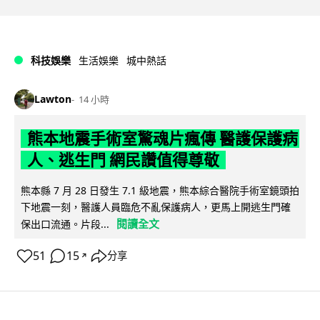
科技娛樂
生活娛樂
城中熱話
Lawton
14 小時
熊本地震手術室驚魂片瘋傳 醫護保護病
人、逃生門 網民讚值得尊敬
熊本縣 7 月 28 日發生 7.1 級地震，熊本綜合醫院手術室鏡頭拍
下地震一刻，醫護人員臨危不亂保護病人，更馬上開逃生門確
閱讀全文
保出口流通。片段...
51
15
分享
↗