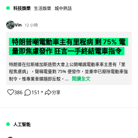
科技娛樂
生活娛樂
城中熱話
Vin
12 小時
特朗普嘲電動車主有里程病 剩 75% 電
量即焦慮發作 狂言一手終結電車指令
特朗普在拉斯維加斯造勢大會上公開嘲諷電動車車主患有「里
程焦慮病」，聲稱電量剩 75% 便發作，並重申已廢除電動車強
閱讀全文
制令。惟專業車媒隨即反駁，...
386
151
分享
↗
人工智能