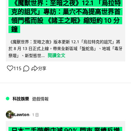
《魔獸世界：至暗之夜》12.1 「烏拉特
克的詛咒」專訪：巢穴不為提高世界首
領門檻而設 《諸王之眠》縮短約 10 分
鐘
《魔獸世界：至暗之夜》版本更新 12.1「烏拉特克的詛咒」將
於 8 月 13 日正式上線，帶來全新區域「盤蛇島」、地城「毒牙
閱讀全文
祭壇」、新型態世...
115
分享
科技娛樂
遊戲情報
Lawton
1 日
日本二手遊戲店減 90% 門市 業績反增