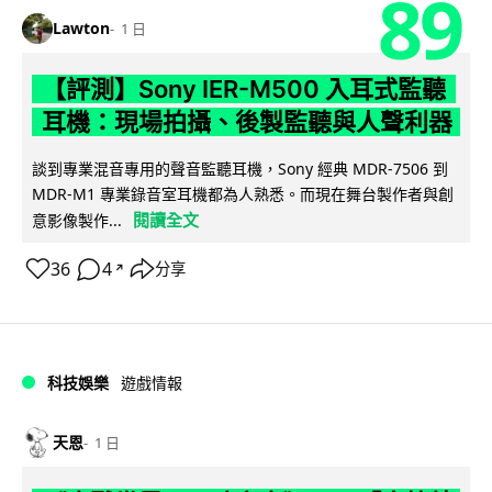
89
Lawton
1 日
【評測】Sony IER-M500 入耳式監聽
耳機：現場拍攝、後製監聽與人聲利器
談到專業混音專用的聲音監聽耳機，Sony 經典 MDR-7506 到
MDR-M1 專業錄音室耳機都為人熟悉。而現在舞台製作者與創
閱讀全文
意影像製作...
36
4
分享
↗
科技娛樂
遊戲情報
天恩
1 日