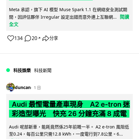
Meta 承認，旗下 AI 模型 Muse Spark 1.1 在網絡安全測試期
閱讀
間，因評估夥伴 Irregular 設定出錯而意外連上互聯網...
全文
134
20
分享
↗
科技娛樂
科技新聞
duncan
1 日
Audi 最慳電量產車現身 A2 e-tron 迷
彩造型曝光 快充 26 分鐘充滿 8 成電
Audi 呢部新車，能耗竟然係25年前嘅一半。 A2 e-tron 風阻低
至0.24，每百公里只需12.8 kWh，一度電行到7.8公里。6...