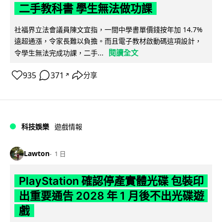
二手教科書 學生無法做功課
社福界立法會議員陳文宜指，一間中學書單價錢按年加 14.7%
遠超通漲，令家長難以負擔。而且電子教材啟動碼這項設計，
閱讀全文
令學生無法完成功課，二手...
935
371
分享
↗
科技娛樂
遊戲情報
Lawton
1 日
PlayStation 確認停產實體光碟 包裝印
出重要通告 2028 年 1 月後不出光碟遊
戲