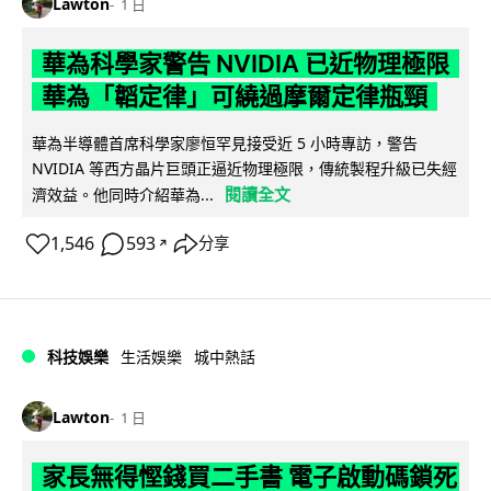
Lawton
1 日
華為科學家警告 NVIDIA 已近物理極限
華為「韜定律」可繞過摩爾定律瓶頸
華為半導體首席科學家廖恒罕見接受近 5 小時專訪，警告
NVIDIA 等西方晶片巨頭正逼近物理極限，傳統製程升級已失經
閱讀全文
濟效益。他同時介紹華為...
1,546
593
分享
↗
科技娛樂
生活娛樂
城中熱話
Lawton
1 日
家長無得慳錢買二手書 電子啟動碼鎖死