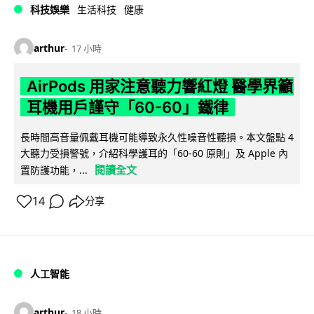
科技娛樂
生活科技
健康
arthur
17 小時
AirPods 用家注意聽力響紅燈 醫學界籲
耳機用戶謹守「60-60」鐵律
長時間高音量佩戴耳機可能導致永久性噪音性聽損。本文盤點 4
大聽力受損警號，介紹科學護耳的「60-60 原則」及 Apple 內
閱讀全文
置防護功能，...
14
分享
人工智能
arthur
18 小時