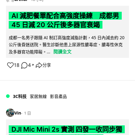
AI 減肥餐單配合高強度操練 成都男
45 日減 20 公斤後多器官衰竭
成都一名男子跟隨 AI 制訂高強度減脂計劃，45 日內減去約 20
公斤後昏迷送院。醫生診斷他患上尿源性膿毒症、膿毒性休克
閱讀全文
及多器官功能障礙。...
18
4
分享
↗
3C科技
家居無線
影音產品
Vin
1 日
DJI Mic Mini 2s 實測 四發一收同步獨