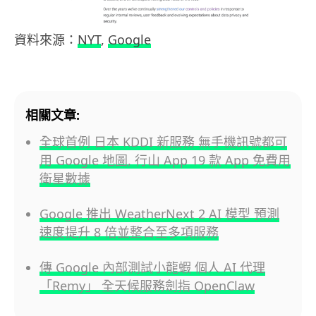
資料來源：
NYT
,
Google
相關文章:
全球首例 日本 KDDI 新服務 無手機訊號都可
用 Google 地圖, 行山 App 19 款 App 免費用
衛星數據
Google 推出 WeatherNext 2 AI 模型 預測
速度提升 8 倍並整合至多項服務
傳 Google 內部測試小龍蝦 個人 AI 代理
「Remy」 全天候服務劍指 OpenClaw