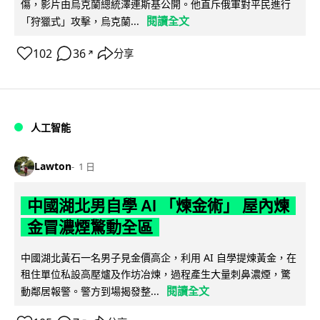
傷，影片由烏克蘭總統澤連斯基公開。他直斥俄軍對平民進行
閱讀全文
「狩獵式」攻擊，烏克蘭...
102
36
分享
↗
人工智能
Lawton
1 日
中國湖北男自學 AI 「煉金術」 屋內煉
金冒濃煙驚動全區
中國湖北黃石一名男子見金價高企，利用 AI 自學提煉黃金，在
租住單位私設高壓爐及作坊冶煉，過程產生大量刺鼻濃煙，驚
閱讀全文
動鄰居報警。警方到場揭發整...