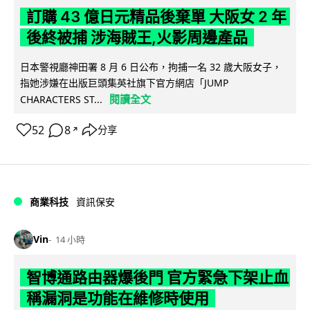
訂購 43 億日元精品後棄單 大阪女 2 年
後終被捕 涉海賊王,火影周邊產品
日本警視廳神田署 8 月 6 日公布，拘捕一名 32 歲大阪女子，
指她涉嫌在出版巨頭集英社旗下官方網店「JUMP
閱讀全文
CHARACTERS ST...
52
8
分享
↗
商業科技
資訊保安
Vin
14 小時
智博通路由器爆後門 官方緊急下架止血
稱漏洞是功能在維修時使用