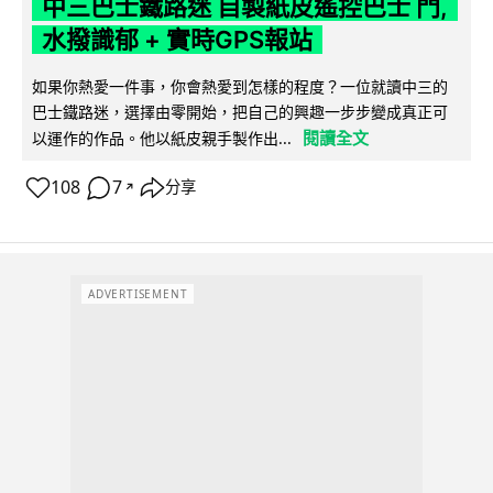
中三巴士鐵路迷 自製紙皮遙控巴士 門,
水撥識郁 + 實時GPS報站
如果你熱愛一件事，你會熱愛到怎樣的程度？一位就讀中三的
巴士鐵路迷，選擇由零開始，把自己的興趣一步步變成真正可
閱讀全文
以運作的作品。他以紙皮親手製作出...
108
7
分享
↗
ADVERTISEMENT