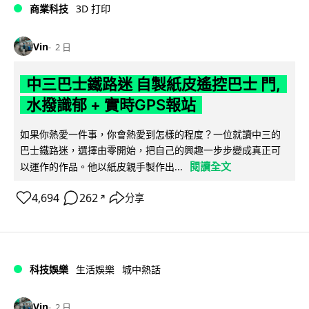
商業科技
3D 打印
Vin
2 日
中三巴士鐵路迷 自製紙皮遙控巴士 門,
水撥識郁 + 實時GPS報站
如果你熱愛一件事，你會熱愛到怎樣的程度？一位就讀中三的
巴士鐵路迷，選擇由零開始，把自己的興趣一步步變成真正可
閱讀全文
以運作的作品。他以紙皮親手製作出...
4,694
262
分享
↗
科技娛樂
生活娛樂
城中熱話
Vin
2 日