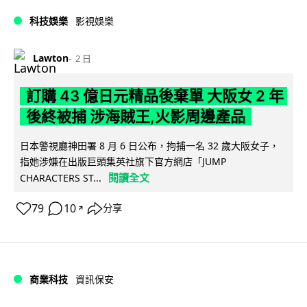
科技娛樂
影視娛樂
Lawton
2 日
訂購 43 億日元精品後棄單 大阪女 2 年
後終被捕 涉海賊王,火影周邊產品
日本警視廳神田署 8 月 6 日公布，拘捕一名 32 歲大阪女子，
指她涉嫌在出版巨頭集英社旗下官方網店「JUMP
閱讀全文
CHARACTERS ST...
79
10
分享
↗
商業科技
資訊保安