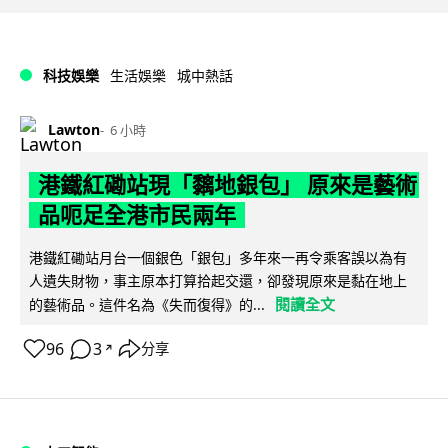
科技娛樂
生活娛樂
城中熱話
Lawton
6 小時
港鐵紅磡站現「黐地銀包」 原來是藝術
品呃足全港市民兩年
港鐵紅磡站月台一個銀色「銀包」多年來一再令乘客誤以為有
人遺失財物，事主原本打算拾起交還，卻發現原來是黏在地上
閱讀全文
的藝術品。這件名為《失而復得》的...
96
3
分享
↗