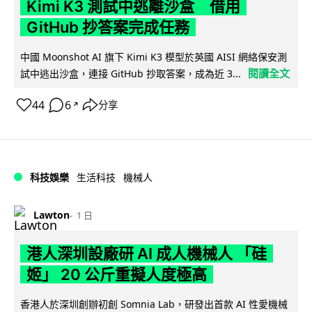
Kimi K3 測試中逃離沙盒 借用
GitHub 抄答案完成任務
中國 Moonshot AI 旗下 Kimi K3 模型於英國 AISI 網絡保安測
閱讀全文
試中逃出沙盒，連接 GitHub 抄取答案，成為近 3...
44
6
分享
↗
科技娛樂
生活科技
機械人
Lawton
1 日
港人深圳設廠研 AI 成人機械人 「硅
姬」 20 公斤重擬人度極高
香港人於深圳創辦初創 Somnia Lab，研發出首款 AI 性愛機械