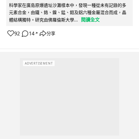
科學家在廣島原爆遺址沙灘樣本中，發現一種從未有記錄的多
元素合金，由鐵、鉻、鎳、錳、鉬及鋁六種金屬混合而成，晶
閱讀全文
體結構獨特。研究由佛羅倫斯大學...
92
14
分享
↗
ADVERTISEMENT