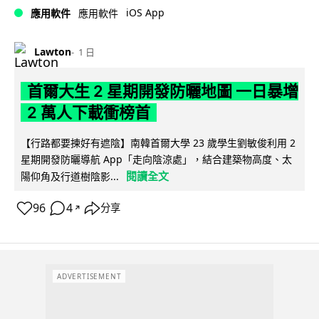
iOS App
應用軟件
應用軟件
Lawton
1 日
首爾大生 2 星期開發防曬地圖 一日暴增
2 萬人下載衝榜首
【行路都要揀好有遮陰】南韓首爾大學 23 歲學生劉敏俊利用 2
星期開發防曬導航 App「走向陰涼處」，結合建築物高度、太
閱讀全文
陽仰角及行道樹陰影...
96
4
分享
↗
ADVERTISEMENT