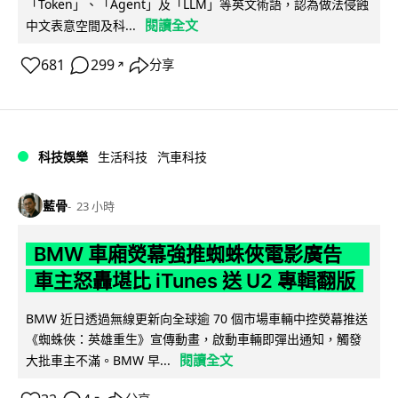
「Token」、「Agent」及「LLM」等英文術語，認為做法侵蝕
閱讀全文
中文表意空間及科...
681
299
分享
↗
科技娛樂
生活科技
汽車科技
藍骨
23 小時
BMW 車廂熒幕強推蜘蛛俠電影廣告
車主怒轟堪比 iTunes 送 U2 專輯翻版
BMW 近日透過無線更新向全球逾 70 個市場車輛中控熒幕推送
《蜘蛛俠：英雄重生》宣傳動畫，啟動車輛即彈出通知，觸發
閱讀全文
大批車主不滿。BMW 早...