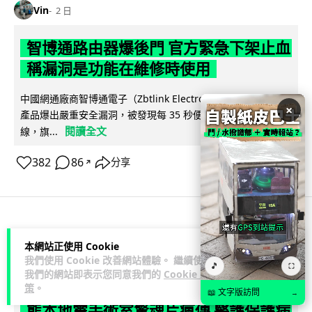
Vin
2 日
智博通路由器爆後門 官方緊急下架止血
稱漏洞是功能在維修時使用
中國網通廠商智博通電子（Zbtlink Electronics）旗下的路由器
×
產品爆出嚴重安全漏洞，被發現每 35 秒便會與中國伺服器連
閱讀全文
線，旗...
382
86
分享
↗
科技娛樂
生活娛樂
城中熱話
本網站正使用 Cookie
我們使用 Cookie 改善網站體驗。 繼續使用
🎵
⛶
Lawton
2 日
我們的網站即表示您同意我們的
Cookie 政
策
。
📖 文字版訪問
→
熊本地震手術室驚魂片瘋傳 醫護保護病