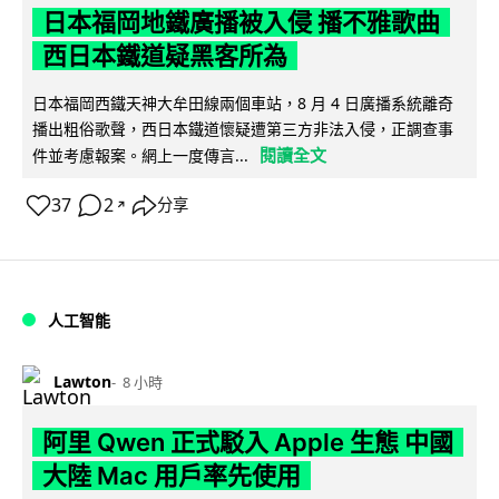
日本福岡地鐵廣播被入侵 播不雅歌曲
西日本鐵道疑黑客所為
日本福岡西鐵天神大牟田線兩個車站，8 月 4 日廣播系統離奇
播出粗俗歌聲，西日本鐵道懷疑遭第三方非法入侵，正調查事
閱讀全文
件並考慮報案。網上一度傳言...
37
2
分享
↗
人工智能
Lawton
8 小時
阿里 Qwen 正式駁入 Apple 生態 中國
大陸 Mac 用戶率先使用