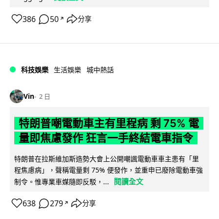
386
50
分享
↗
科技娛樂
生活娛樂
城中熱話
Vin
2 日
特朗普嘲電動車主有里程病 剩 75% 電
量即焦慮發作 狂言一手終結電車指令
特朗普在拉斯維加斯造勢大會上公開嘲諷電動車車主患有「里
程焦慮病」，聲稱電量剩 75% 便發作，並重申已廢除電動車強
閱讀全文
制令。惟專業車媒隨即反駁，...
638
279
分享
↗