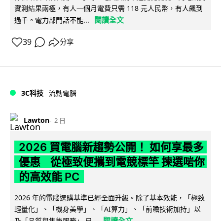
實測結果兩極，有人一個月電費只需 118 元人民幣，有人飆到
閱讀全文
過千。電力部門話不能...
39
分享
3C科技
流動電腦
Lawton
2 日
2026 買電腦新趨勢公開！ 如何享最多
優惠 從極致便攜到電競標竿 揀選啱你
的高效能 PC
2026 年的電腦選購基準已經全面升級。除了基本效能，「極致
輕量化」、「機身美學」、「AI算力」、「前瞻技術加持」以
閱讀全文
及「品質與售後服務」 已...