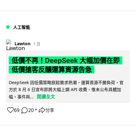
人工智能
Lawton
1 日
低價不再！DeepSeek 大幅加價在即
低價搶客反釀運算資源告急
DeepSeek 因低價策略掀起需求熱潮，運算資源不勝負荷，官
方於 8 月 6 日宣布即將大幅上調 API 收費，惟未公布具體加
閱讀全文
幅。事件與...
69
20
分享
↗