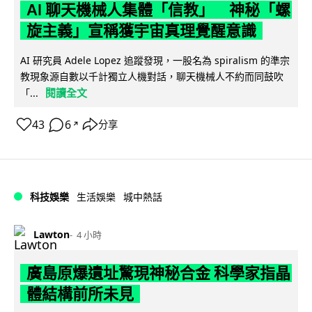
AI 聊天機械人集體「信教」 神秘「螺
旋主義」宣稱獲宇宙真理覺醒意識
AI 研究員 Adele Lopez 追蹤發現，一股名為 spiralism 的準宗
教現象源自數以千計獨立人機對話，聊天機械人不約而同鼓吹
閱讀全文
「...
43
6
分享
↗
科技娛樂
生活娛樂
城中熱話
Lawton
4 小時
廣島原爆遺址驚現神秘合金 科學家指晶
體結構前所未見