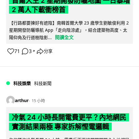
首爾大生 2 星期開發防曬地圖 一日暴增
2 萬人下載衝榜首
【行路都要揀好有遮陰】南韓首爾大學 23 歲學生劉敏俊利用 2
星期開發防曬導航 App「走向陰涼處」，結合建築物高度、太
閱讀全文
陽仰角及行道樹陰影...
71
3
分享
↗
科技娛樂
科技新聞
arthur
15 小時
冷氣 24 小時長開電費更平？內地網民
實測結果兩極 專家拆解慳電邏輯