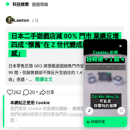
科技娛樂
遊戲情報
Lawton
2 日
日本二手遊戲店減 90% 門市 業績反增
四成 "懷舊"在 Z 世代變成最潮「新鮮
×
感」
日本零售巨頭 GEO 將懷舊遊戲銷售門市從 1,000 間大幅減至
99 間，但銷售額卻不降反升至過往的 1.4 倍。做到「減店增
閱讀全文
收」奇蹟，...
262
20
分享
↗
本網站正使用 Cookie
我們使用 Cookie 改善網站體驗。 繼續使用
🎵
⛶
我們的網站即表示您同意我們的
Cookie 政
策
。
ADVERTISEMENT
📖 詳細評測
→