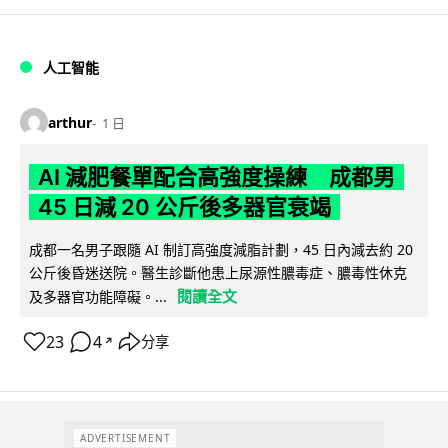
人工智能
arthur
1 日
AI 減肥餐單配合高強度操練 成都男
45 日減 20 公斤後多器官衰竭
成都一名男子跟隨 AI 制訂高強度減脂計劃，45 日內減去約 20
公斤後昏迷送院。醫生診斷他患上尿源性膿毒症、膿毒性休克
閱讀全文
及多器官功能障礙。...
23
4
分享
↗
ADVERTISEMENT