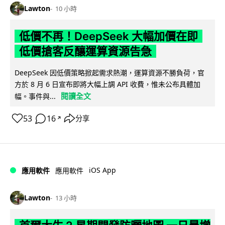
Lawton
10 小時
低價不再！DeepSeek 大幅加價在即
低價搶客反釀運算資源告急
DeepSeek 因低價策略掀起需求熱潮，運算資源不勝負荷，官
方於 8 月 6 日宣布即將大幅上調 API 收費，惟未公布具體加
閱讀全文
幅。事件與...
53
16
分享
↗
iOS App
應用軟件
應用軟件
Lawton
13 小時