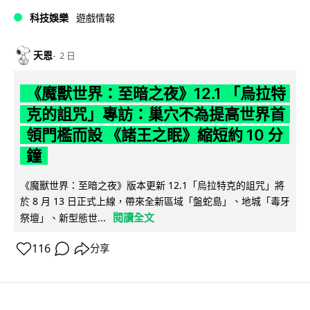
科技娛樂
遊戲情報
天恩
2 日
《魔獸世界：至暗之夜》12.1 「烏拉特
克的詛咒」專訪：巢穴不為提高世界首
領門檻而設 《諸王之眠》縮短約 10 分
鐘
《魔獸世界：至暗之夜》版本更新 12.1「烏拉特克的詛咒」將
於 8 月 13 日正式上線，帶來全新區域「盤蛇島」、地城「毒牙
閱讀全文
祭壇」、新型態世...
116
分享