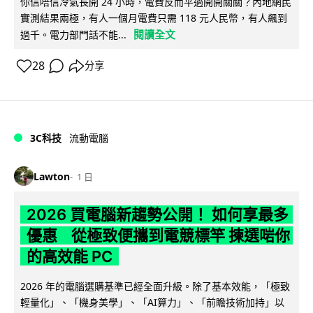
你信唔信冷氣長開 24 小時，電費反而平過開開關關？內地網民
實測結果兩極，有人一個月電費只需 118 元人民幣，有人飆到
閱讀全文
過千。電力部門話不能...
28
分享
3C科技
流動電腦
Lawton
1 日
2026 買電腦新趨勢公開！ 如何享最多
優惠 從極致便攜到電競標竿 揀選啱你
的高效能 PC
2026 年的電腦選購基準已經全面升級。除了基本效能，「極致
輕量化」、「機身美學」、「AI算力」、「前瞻技術加持」以