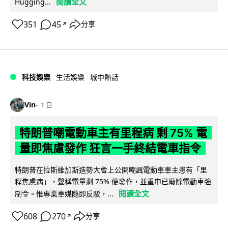
閱讀全文
Hugging...
351
45
分享
↗
科技娛樂
生活娛樂
城中熱話
Vin
1 日
特朗普嘲電動車主有里程病 剩 75% 電
量即焦慮發作 狂言一手終結電車指令
特朗普在拉斯維加斯造勢大會上公開嘲諷電動車車主患有「里
程焦慮病」，聲稱電量剩 75% 便發作，並重申已廢除電動車強
閱讀全文
制令。惟專業車媒隨即反駁，...
608
270
分享
↗