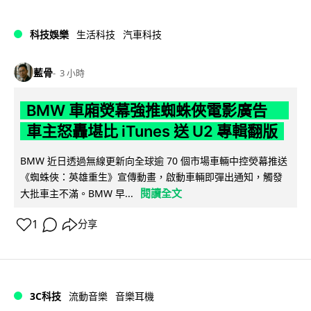
科技娛樂
生活科技
汽車科技
藍骨
3 小時
BMW 車廂熒幕強推蜘蛛俠電影廣告
車主怒轟堪比 iTunes 送 U2 專輯翻版
BMW 近日透過無線更新向全球逾 70 個市場車輛中控熒幕推送
《蜘蛛俠：英雄重生》宣傳動畫，啟動車輛即彈出通知，觸發
閱讀全文
大批車主不滿。BMW 早...
1
分享
3C科技
流動音樂
音樂耳機