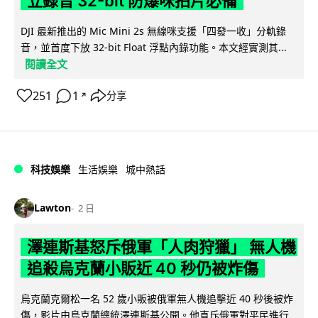
立錄音 32-bit 防爆咪拍片必備
DJI 最新推出的 Mic Mini 2s 無線咪支援「四發一收」分軌錄
音，並首度下放 32-bit Float 浮點內錄功能。本文經實測其...
閱讀全文
251
1
分享
↗
科技娛樂
生活娛樂
城中熱話
Lawton
2 日
澤連斯基怒斥俄軍「人肉狩獵」 無人機
追殺烏克蘭小販近 40 秒仍被炸傷
烏克蘭克爾松一名 52 歲小販被俄軍無人機追擊近 40 秒後被炸
傷，影片由烏克蘭總統澤連斯基公開。他直斥俄軍對平民進行