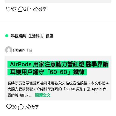
67
21
分享
↗
科技娛樂
生活科技
健康
arthur
1 日
AirPods 用家注意聽力響紅燈 醫學界籲
耳機用戶謹守「60-60」鐵律
長時間高音量佩戴耳機可能導致永久性噪音性聽損。本文盤點 4
大聽力受損警號，介紹科學護耳的「60-60 原則」及 Apple 內
閱讀全文
置防護功能，...
20
分享