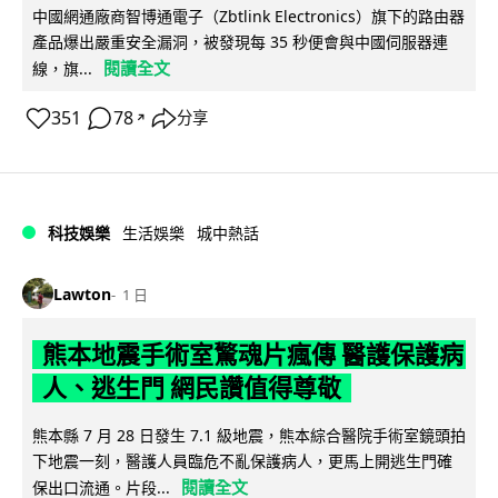
中國網通廠商智博通電子（Zbtlink Electronics）旗下的路由器
產品爆出嚴重安全漏洞，被發現每 35 秒便會與中國伺服器連
閱讀全文
線，旗...
351
78
分享
↗
科技娛樂
生活娛樂
城中熱話
Lawton
1 日
熊本地震手術室驚魂片瘋傳 醫護保護病
人、逃生門 網民讚值得尊敬
熊本縣 7 月 28 日發生 7.1 級地震，熊本綜合醫院手術室鏡頭拍
下地震一刻，醫護人員臨危不亂保護病人，更馬上開逃生門確
閱讀全文
保出口流通。片段...