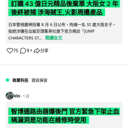
訂購 43 億日元精品後棄單 大阪女 2 年
後終被捕 涉海賊王,火影周邊產品
日本警視廳神田署 8 月 6 日公布，拘捕一名 32 歲大阪女子，
指她涉嫌在出版巨頭集英社旗下官方網店「JUMP
閱讀全文
CHARACTERS ST...
75
9
分享
↗
商業科技
資訊保安
Vin
1 日
智博通路由器爆後門 官方緊急下架止血
稱漏洞是功能在維修時使用