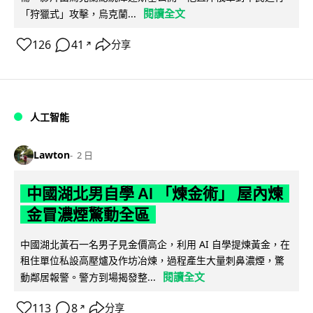
閱讀全文
「狩獵式」攻擊，烏克蘭...
126
41
分享
↗
人工智能
Lawton
2 日
中國湖北男自學 AI 「煉金術」 屋內煉
金冒濃煙驚動全區
中國湖北黃石一名男子見金價高企，利用 AI 自學提煉黃金，在
租住單位私設高壓爐及作坊冶煉，過程產生大量刺鼻濃煙，驚
閱讀全文
動鄰居報警。警方到場揭發整...
113
8
分享
↗