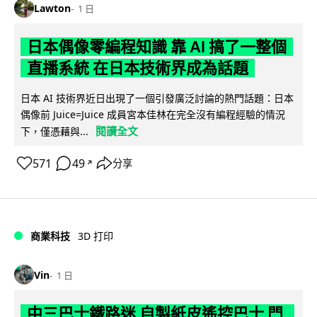
Lawton
1 日
日本偶像零編程知識 靠 AI 搞了一整個
直播系統 在日本技術界成為話題
日本 AI 技術界近日出現了一個引發廣泛討論的熱門話題：日本
偶像前 Juice=Juice 成員宮本佳林在完全沒有編程經驗的情況
閱讀全文
下，僅憑藉與...
571
49
分享
↗
商業科技
3D 打印
Vin
1 日
中三巴士鐵路迷 自製紙皮遙控巴士 門,