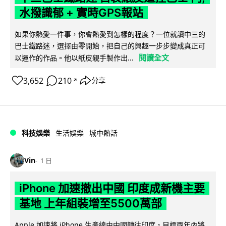
水撥識郁 + 實時GPS報站
如果你熱愛一件事，你會熱愛到怎樣的程度？一位就讀中三的
巴士鐵路迷，選擇由零開始，把自己的興趣一步步變成真正可
閱讀全文
以運作的作品。他以紙皮親手製作出...
3,652
210
分享
↗
科技娛樂
生活娛樂
城中熱話
Vin
1 日
iPhone 加速撤出中國 印度成新機主要
基地 上年組裝增至5500萬部
Apple 加速將 iPhone 生產線由中國轉往印度，目標兩年內將