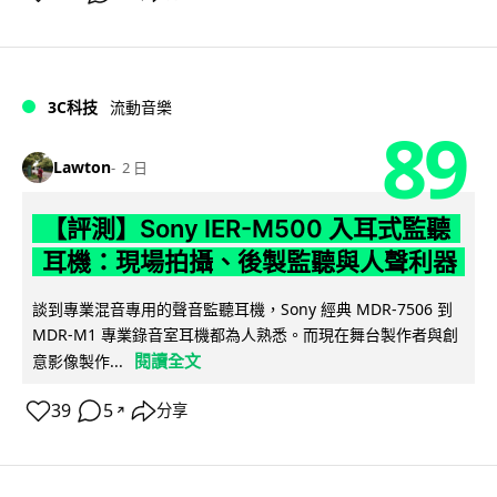
3C科技
流動音樂
89
Lawton
2 日
【評測】Sony IER-M500 入耳式監聽
耳機：現場拍攝、後製監聽與人聲利器
談到專業混音專用的聲音監聽耳機，Sony 經典 MDR-7506 到
MDR-M1 專業錄音室耳機都為人熟悉。而現在舞台製作者與創
閱讀全文
意影像製作...
39
5
分享
↗