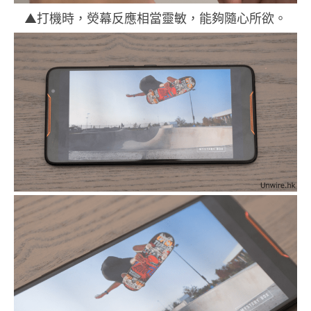
▲打機時，熒幕反應相當靈敏，能夠隨心所欲。