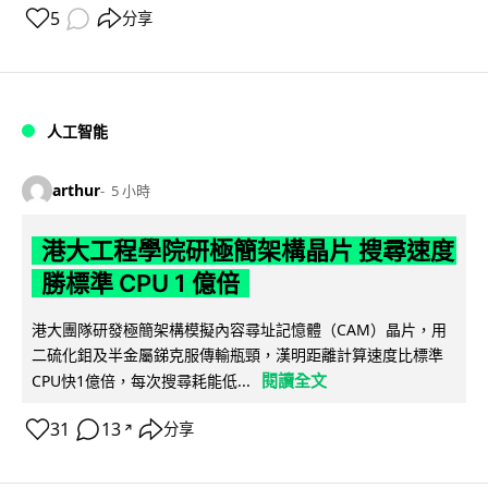
5
分享
人工智能
arthur
5 小時
港大工程學院研極簡架構晶片 搜尋速度
勝標準 CPU 1 億倍
港大團隊研發極簡架構模擬內容尋址記憶體（CAM）晶片，用
二硫化鉬及半金屬銻克服傳輸瓶頸，漢明距離計算速度比標準
閱讀全文
CPU快1億倍，每次搜尋耗能低...
31
13
分享
↗