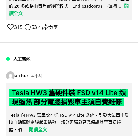
閱
的 20 多款路由器內置後門程式「Endlessdoors」（無盡...
讀全文
315
53
分享
↗
人工智能
arthur
4 小時
Tesla HW3 舊硬件裝 FSD v14 Lite 頻
現過熱 部分電腦損毀車主須自費維修
Tesla 向 HW3 舊車款推送 FSD v14 Lite 系統，引發大量車主反
映自動駕駛電腦嚴重過熱，部分更觸發高溫保護甚至直接燒
閱讀全文
毀，須...