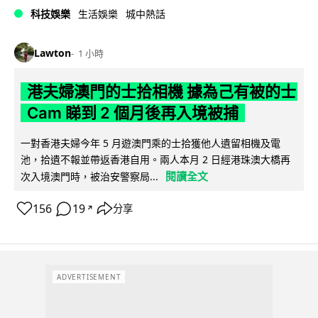
科技娛樂
生活娛樂
城中熱話
Lawton
1 小時
港夫婦澳門的士拾相機 據為己有被的士
Cam 睇到 2 個月後再入境被捕
一對香港夫婦今年 5 月遊澳門乘的士拾獲他人遺留相機及電
池，拾遺不報並帶返香港自用。兩人本月 2 日經港珠澳大橋再
閱讀全文
次入境澳門時，被治安警察局...
156
19
分享
↗
ADVERTISEMENT