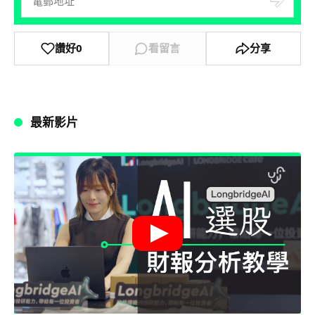
讚好
0
看留言
分享
最新影片