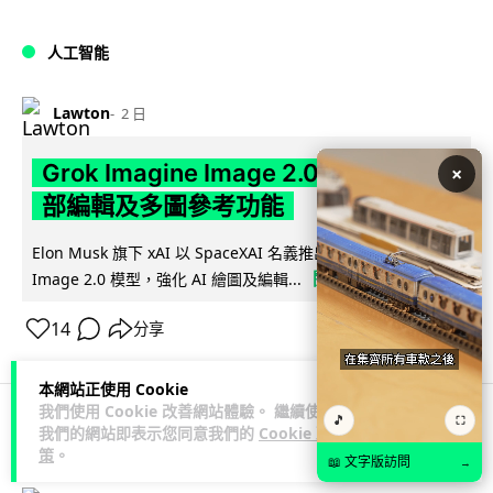
人工智能
Lawton
2 日
Grok Imagine Image 2.0 推出 主打局
×
部編輯及多圖參考功能
Elon Musk 旗下 xAI 以 SpaceXAI 名義推出 Grok Imagine
閱讀全文
Image 2.0 模型，強化 AI 繪圖及編輯...
14
分享
本網站正使用 Cookie
我們使用 Cookie 改善網站體驗。 繼續使用
🎵
⛶
我們的網站即表示您同意我們的
Cookie 政
人工智能
策
。
📖 文字版訪問
→