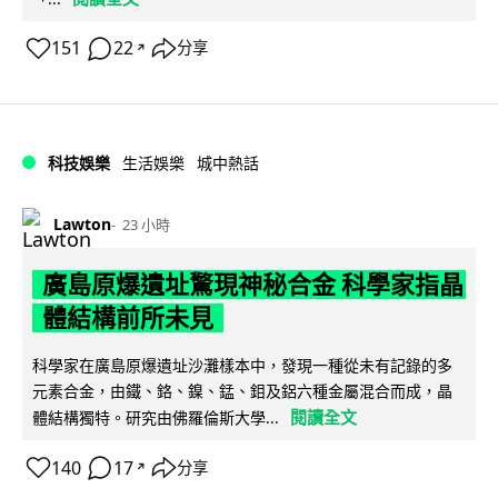
151
22
分享
↗
科技娛樂
生活娛樂
城中熱話
Lawton
23 小時
廣島原爆遺址驚現神秘合金 科學家指晶
體結構前所未見
科學家在廣島原爆遺址沙灘樣本中，發現一種從未有記錄的多
元素合金，由鐵、鉻、鎳、錳、鉬及鋁六種金屬混合而成，晶
閱讀全文
體結構獨特。研究由佛羅倫斯大學...
140
17
分享
↗