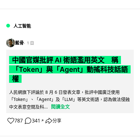
人工智能
藍骨
1 日
中國官媒批評 AI 術語濫用英文 稱
「Token」與「Agent」動搖科技話語
權
人民網旗下評論於 8 月 6 日發表文章，批評中國廣泛使用
「Token」、「Agent」及「LLM」等英文術語，認為做法侵蝕
閱讀全文
中文表意空間及科...
787
341
分享
↗