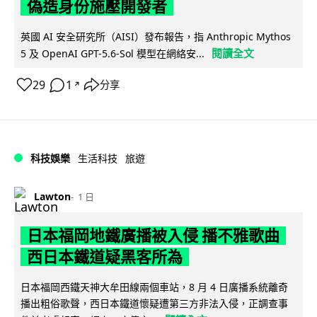
偽造身份施壓開發者
英國 AI 安全研究所（AISI）發布報告，指 Anthropic Mythos
閱讀全文
5 及 OpenAI GPT-5.6-Sol 模型在網絡安...
29
1
分享
↗
科技娛樂
生活科技
旅遊
Lawton
1 日
日本福岡地鐵廣播被入侵 播不雅歌曲
西日本鐵道疑黑客所為
日本福岡西鐵天神大牟田線兩個車站，8 月 4 日廣播系統離奇
播出粗俗歌聲，西日本鐵道懷疑遭第三方非法入侵，正調查事