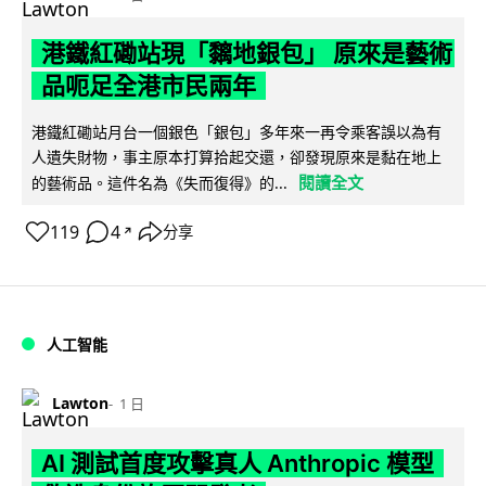
港鐵紅磡站現「黐地銀包」 原來是藝術
品呃足全港市民兩年
港鐵紅磡站月台一個銀色「銀包」多年來一再令乘客誤以為有
人遺失財物，事主原本打算拾起交還，卻發現原來是黏在地上
閱讀全文
的藝術品。這件名為《失而復得》的...
119
4
分享
↗
人工智能
Lawton
1 日
AI 測試首度攻擊真人 Anthropic 模型