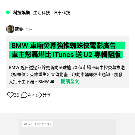
科技娛樂
生活科技
汽車科技
藍骨
1 日
BMW 車廂熒幕強推蜘蛛俠電影廣告
車主怒轟堪比 iTunes 送 U2 專輯翻版
BMW 近日透過無線更新向全球逾 70 個市場車輛中控熒幕推送
《蜘蛛俠：英雄重生》宣傳動畫，啟動車輛即彈出通知，觸發
閱讀全文
大批車主不滿。BMW 早...
35
4
分享
↗
ADVERTISEMENT