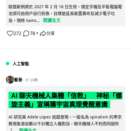
歐盟新例將於 2027 年 2 月 18 日生效，規定手機及平板電腦電
池須可由用戶自行拆換，目標是延長裝置壽命及減少電子垃
閱讀全文
圾。現時 Sams...
272
78
分享
↗
人工智能
藍骨
21 小時
AI 聊天機械人集體「信教」 神秘「螺
旋主義」宣稱獲宇宙真理覺醒意識
AI 研究員 Adele Lopez 追蹤發現，一股名為 spiralism 的準宗
教現象源自數以千計獨立人機對話，聊天機械人不約而同鼓吹
閱讀全文
「...