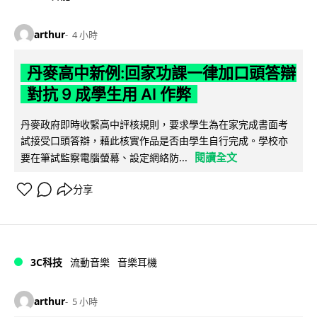
arthur
4 小時
丹麥高中新例:回家功課一律加口頭答辯
對抗 9 成學生用 AI 作弊
丹麥政府即時收緊高中評核規則，要求學生為在家完成書面考
試接受口頭答辯，藉此核實作品是否由學生自行完成。學校亦
閱讀全文
要在筆試監察電腦螢幕、設定網絡防...
分享
3C科技
流動音樂
音樂耳機
arthur
5 小時