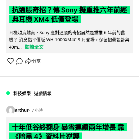
抗通脹奇招？傳 Sony 擬重推六年前經
典耳機 XM4 低價登場
耳機越賣越貴，Sony 應對通脹的奇招居然是重推 6 年前的舊
機？ 消息指平價版 WH-1000XM4C 9 月登場，保留摺疊設計與
閱讀全文
40m...
分享
科技娛樂
遊戲情報
arthur
7 小時
十年低谷終翻身 暴雪連續兩年增長 靠
《暗黑 4》資料片逆襲