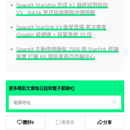
SpaceX Starship 完成 V2 最終試飛迎向
V3 NASA 登月延誤面臨中國挑戰
SpaceX Starlink V3 衛星登場 首次帶來
Gigabit 級網速 + 容量激增 20 倍
SpaceX 主動停用緬甸 2500 部 Starlink 終端
裝置 打擊 KK 園區東南亞詐騙中心
📮
更多精彩文章每日送到電子郵箱
讚好
0
看留言
分享