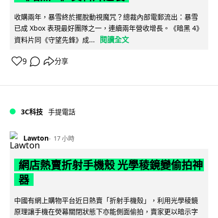
收購兩年，暴雪終於擺脫動視魔咒？總裁內部電郵流出：暴雪
已成 Xbox 表現最好團隊之一，連續兩年營收增長。《暗黑 4》
閱讀全文
資料片同《守望先鋒》成...
9
分享
3C科技
手提電話
Lawton
17 小時
網店熱賣折射手機殼 光學稜鏡變偷拍神
器
中國有網上購物平台近日熱賣「折射手機殼」，利用光學稜鏡
原理讓手機在熒幕關閉狀態下亦能側面偷拍，賣家更以暗示字