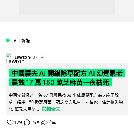
人工智能
Lawton
3 小時
中國農夫 AI 開錯除草配方 AI 幻覺累老
農蝕 17 萬 150 畝芝麻苗一夜枯死
中國安徽滁州一名 67 歲農民按 AI 生成農藥配方為芝麻田除
草，結果 150 畝芝麻苗一夜之間與雜草一同枯死，估計損失約
閱讀全文
15 萬元人民幣...
129
15
分享
↗