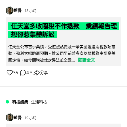
藍骨
18 小時
任天堂多收關稅不作退款 業績報告理
想卻惹集體訴訟
任天堂公布首季業績，受遊戲熱賣及一筆美國退還關稅款項帶
動，盈利大幅跑贏預期。惟公司早前曾多次以關稅為由調高美
閱讀全文
國定價，如今關稅被裁定違法並全數...
35
4
分享
↗
科技娛樂
生活科技
藍骨
19 小時