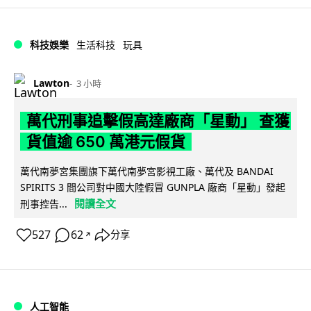
科技娛樂
生活科技
玩具
Lawton
3 小時
萬代刑事追擊假高達廠商「星動」 查獲
貨值逾 650 萬港元假貨
萬代南夢宮集團旗下萬代南夢宮影視工廠、萬代及 BANDAI
SPIRITS 3 間公司對中國大陸假冒 GUNPLA 廠商「星動」發起
閱讀全文
刑事控告...
527
62
分享
↗
人工智能