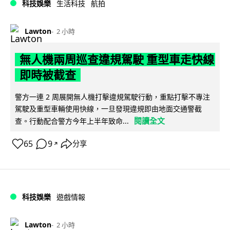
科技娛樂
生活科技
航拍
Lawton
2 小時
無人機兩周巡查違規駕駛 重型車走快線
即時被截查
警方一連 2 周展開無人機打擊違規駕駛行動，重點打擊不專注
駕駛及重型車輛使用快線，一旦發現違規即由地面交通警截
閱讀全文
查。行動配合警方今年上半年致命...
65
9
分享
↗
科技娛樂
遊戲情報
Lawton
2 小時