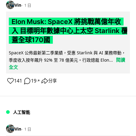
Vin
1 日
Elon Musk: SpaceX 將挑戰萬億年收
入 目標明年數據中心上太空 Starlink 覆
蓋全球170國
SpaceX 公佈最新第二季業績，受惠 Starlink 與 AI 業務帶動，
閱讀
季度收入按年飆升 92% 至 78 億美元。行政總裁 Elon...
全文
141
19
分享
↗
人工智能
Vin
1 日