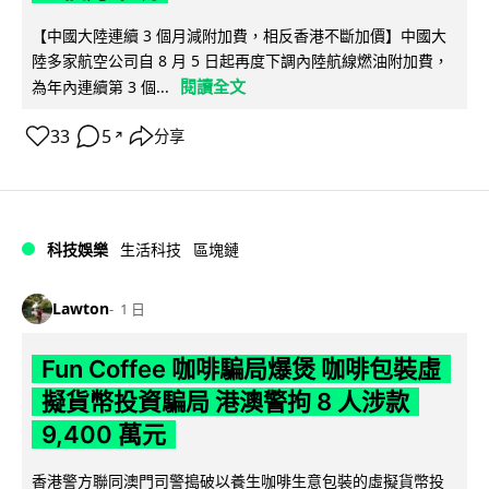
【中國大陸連續 3 個月減附加費，相反香港不斷加價】中國大
陸多家航空公司自 8 月 5 日起再度下調內陸航線燃油附加費，
閱讀全文
為年內連續第 3 個...
33
5
分享
↗
科技娛樂
生活科技
區塊鏈
Lawton
1 日
Fun Coffee 咖啡騙局爆煲 咖啡包裝虛
擬貨幣投資騙局 港澳警拘 8 人涉款
9,400 萬元
香港警方聯同澳門司警搗破以養生咖啡生意包裝的虛擬貨幣投