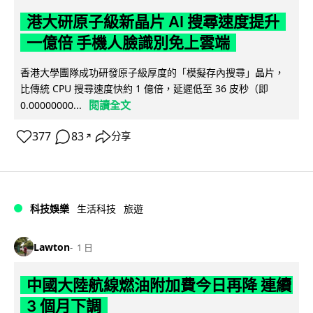
港大研原子級新晶片 AI 搜尋速度提升
一億倍 手機人臉識別免上雲端
香港大學團隊成功研發原子級厚度的「模擬存內搜尋」晶片，
比傳統 CPU 搜尋速度快約 1 億倍，延遲低至 36 皮秒（即
閱讀全文
0.00000000...
377
83
分享
↗
科技娛樂
生活科技
旅遊
Lawton
1 日
中國大陸航線燃油附加費今日再降 連續
3 個月下調