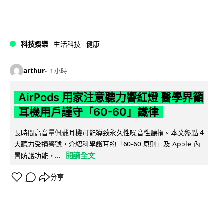
科技娛樂
生活科技
健康
arthur
1 小時
AirPods 用家注意聽力響紅燈 醫學界籲
耳機用戶謹守「60-60」鐵律
長時間高音量佩戴耳機可能導致永久性噪音性聽損。本文盤點 4
大聽力受損警號，介紹科學護耳的「60-60 原則」及 Apple 內
閱讀全文
置防護功能，...
分享