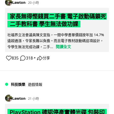
Lawton
20 小時
家長無得慳錢買二手書 電子啟動碼鎖死
二手教科書 學生無法做功課
社福界立法會議員陳文宜指，一間中學書單價錢按年加 14.7%
遠超通漲，令家長難以負擔。而且電子教材啟動碼這項設計，
閱讀全文
令學生無法完成功課，二手...
835
318
分享
↗
科技娛樂
遊戲情報
Lawton
21 小時
PlayStation 確認停產實體光碟 包裝印