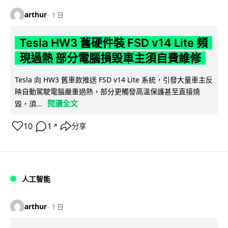
arthur
1 日
Tesla HW3 舊硬件裝 FSD v14 Lite 頻
現過熱 部分電腦損毀車主須自費維修
Tesla 向 HW3 舊車款推送 FSD v14 Lite 系統，引發大量車主反
映自動駕駛電腦嚴重過熱，部分更觸發高溫保護甚至直接燒
閱讀全文
毀，須...
10
1
分享
↗
人工智能
arthur
1 日