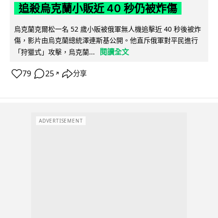
追殺烏克蘭小販近 40 秒仍被炸傷
烏克蘭克爾松一名 52 歲小販被俄軍無人機追擊近 40 秒後被炸
傷，影片由烏克蘭總統澤連斯基公開。他直斥俄軍對平民進行
閱讀全文
「狩獵式」攻擊，烏克蘭...
79
25
分享
↗
ADVERTISEMENT