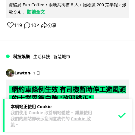
資騙局 Fun Coffee，兩地共拘捕 8 人，接獲逾 200 宗舉報，涉
閱讀全文
款 9,4...
119
10
分享
↗
科技娛樂
生活科技
智慧城市
Lawton
1 日
網約車條例生效 有司機暫時停工避風頭
的士業界籲白牌 "改邪歸正"
本網站正使用 Cookie
規管網約車法例大部分條文已於 8 月 3 日生效，的士業界就期
我們使用 Cookie 改善網站體驗。 繼續使用
望白牌車司機，能夠「改邪歸正」回流駕駛的士。新例大幅提
我們的網站即表示您同意我們的
Cookie 政
策
。
閱讀全文
高罰則，首次定罪最高罰款...