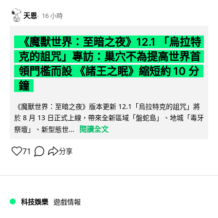
天恩
16 小時
《魔獸世界：至暗之夜》12.1 「烏拉特
克的詛咒」專訪：巢穴不為提高世界首
領門檻而設 《諸王之眠》縮短約 10 分
鐘
《魔獸世界：至暗之夜》版本更新 12.1「烏拉特克的詛咒」將
於 8 月 13 日正式上線，帶來全新區域「盤蛇島」、地城「毒牙
閱讀全文
祭壇」、新型態世...
71
分享
科技娛樂
遊戲情報