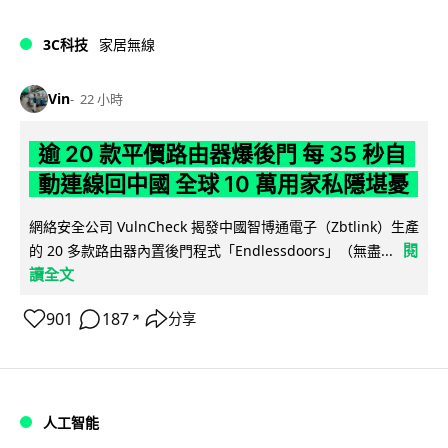
3C科技
家居無線
Vin
22 小時
逾 20 款平價路由器爆後門 每 35 秒自
動連線回中國 全球 10 萬用家私隱堪憂
網絡安全公司 VulnCheck 揭發中國智博通電子（Zbtlink）生產
閱
的 20 多款路由器內置後門程式「Endlessdoors」（無盡...
讀全文
901
187
分享
↗
人工智能