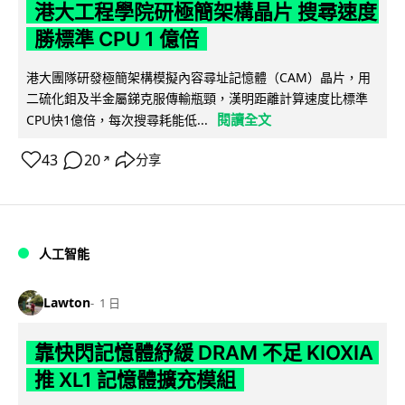
港大工程學院研極簡架構晶片 搜尋速度
勝標準 CPU 1 億倍
港大團隊研發極簡架構模擬內容尋址記憶體（CAM）晶片，用
二硫化鉬及半金屬銻克服傳輸瓶頸，漢明距離計算速度比標準
閱讀全文
CPU快1億倍，每次搜尋耗能低...
43
20
分享
↗
人工智能
Lawton
1 日
靠快閃記憶體紓緩 DRAM 不足 KIOXIA
推 XL1 記憶體擴充模組