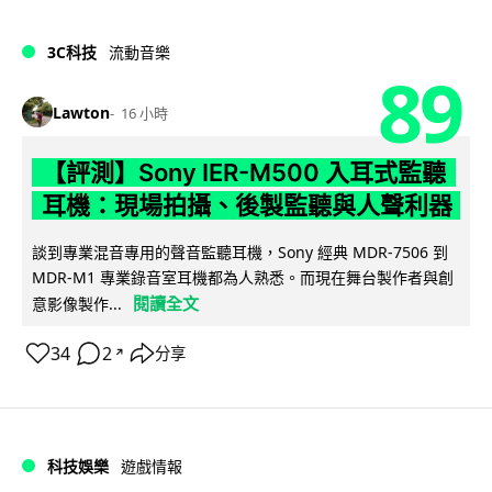
3C科技
流動音樂
89
Lawton
16 小時
【評測】Sony IER-M500 入耳式監聽
耳機：現場拍攝、後製監聽與人聲利器
談到專業混音專用的聲音監聽耳機，Sony 經典 MDR-7506 到
MDR-M1 專業錄音室耳機都為人熟悉。而現在舞台製作者與創
閱讀全文
意影像製作...
34
2
分享
↗
科技娛樂
遊戲情報