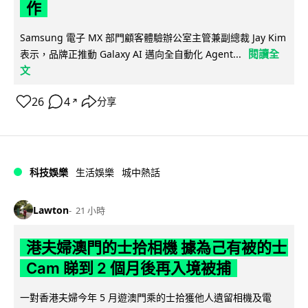
作
Samsung 電子 MX 部門顧客體驗辦公室主管兼副總裁 Jay Kim
閱讀全
表示，品牌正推動 Galaxy AI 邁向全自動化 Agent...
文
26
4
分享
↗
科技娛樂
生活娛樂
城中熱話
Lawton
21 小時
港夫婦澳門的士拾相機 據為己有被的士
Cam 睇到 2 個月後再入境被捕
一對香港夫婦今年 5 月遊澳門乘的士拾獲他人遺留相機及電