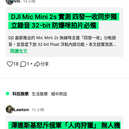
Vin
14 小時
DJI Mic Mini 2s 實測 四發一收同步獨
立錄音 32-bit 防爆咪拍片必備
DJI 最新推出的 Mic Mini 2s 無線咪支援「四發一收」分軌錄
音，並首度下放 32-bit Float 浮點內錄功能。本文經實測其...
閱讀全文
18
1
分享
↗
科技娛樂
生活娛樂
城中熱話
Lawton
15 小時
澤連斯基怒斥俄軍「人肉狩獵」 無人機