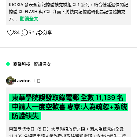
KIOXIA 發表全新記憶體擴充模組 XL1 系列，結合低延遲快閃記
憶體 XL-FLASH 與 CXL 介面，將快閃記憶體轉化為記憶體擴充
閱讀全文
方...
84
5
分享
↗
商業科技
資訊保安
Lawton
1 日
東華學院誤發取錄電郵 全數 11,139 名
申請人一度空歡喜 專家:人為疏忽+系統
防護缺失
東華學院今日（5 日）大學聯招放榜之際，因人為疏忽向全數
11,139 名課程申請人錯誤發出取錄通知電郵，令大批考生一度