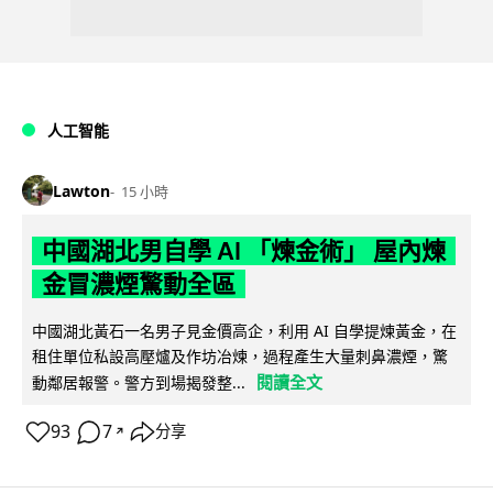
人工智能
Lawton
15 小時
中國湖北男自學 AI 「煉金術」 屋內煉
金冒濃煙驚動全區
中國湖北黃石一名男子見金價高企，利用 AI 自學提煉黃金，在
租住單位私設高壓爐及作坊冶煉，過程產生大量刺鼻濃煙，驚
閱讀全文
動鄰居報警。警方到場揭發整...
93
7
分享
↗