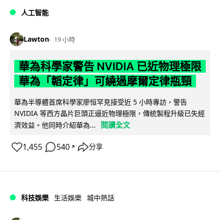
人工智能
Lawton
19 小時
華為科學家警告 NVIDIA 已近物理極限
華為「韜定律」可繞過摩爾定律瓶頸
華為半導體首席科學家廖恒罕見接受近 5 小時專訪，警告
NVIDIA 等西方晶片巨頭正逼近物理極限，傳統製程升級已失經
閱讀全文
濟效益。他同時介紹華為...
1,455
540
分享
↗
科技娛樂
生活娛樂
城中熱話