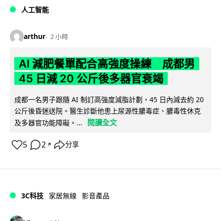
人工智能
arthur
2 小時
AI 減肥餐單配合高強度操練 成都男
45 日減 20 公斤後多器官衰竭
成都一名男子跟隨 AI 制訂高強度減脂計劃，45 日內減去約 20
公斤後昏迷送院。醫生診斷他患上尿源性膿毒症、膿毒性休克
閱讀全文
及多器官功能障礙。...
5
2
分享
↗
3C科技
家居無線
影音產品