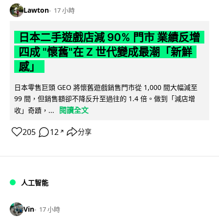
Lawton
17 小時
日本二手遊戲店減 90% 門市 業績反增
四成 "懷舊"在 Z 世代變成最潮「新鮮
感」
日本零售巨頭 GEO 將懷舊遊戲銷售門市從 1,000 間大幅減至
99 間，但銷售額卻不降反升至過往的 1.4 倍。做到「減店增
閱讀全文
收」奇蹟，...
205
12
分享
↗
人工智能
Vin
17 小時