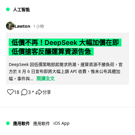
人工智能
Lawton
1 小時
低價不再！DeepSeek 大幅加價在即
低價搶客反釀運算資源告急
DeepSeek 因低價策略掀起需求熱潮，運算資源不勝負荷，官
方於 8 月 6 日宣布即將大幅上調 API 收費，惟未公布具體加
閱讀全文
幅。事件與...
18
3
分享
↗
iOS App
應用軟件
應用軟件