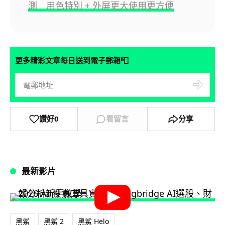
測 用色特別 + 外屏更大使用更方便
📮
更多精彩文章每日送到電子郵箱
讚好
0
看留言
分享
最新影片
黑鯊
黑鯊 2
黑鯊 Helo