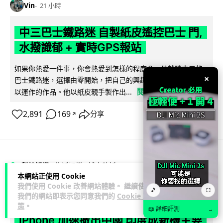
Vin
21 小時
中三巴士鐵路迷 自製紙皮遙控巴士 門,
水撥識郁 + 實時GPS報站
如果你熱愛一件事，你會熱愛到怎樣的程度？一位就讀中三的
×
巴士鐵路迷，選擇由零開始，把自己的興趣一步步變成真正可
閱讀全文
以運作的作品。他以紙皮親手製作出...
2,891
169
分享
↗
科技娛樂
生活娛樂
城中熱話
本網站正使用 Cookie
我們使用 Cookie 改善網站體驗。 繼續使用
🎵
⛶
Vin
22 小時
我們的網站即表示您同意我們的
Cookie 政
策
。
📖 詳細評測
→
iPhone 加速撤出中國 印度成新機主要