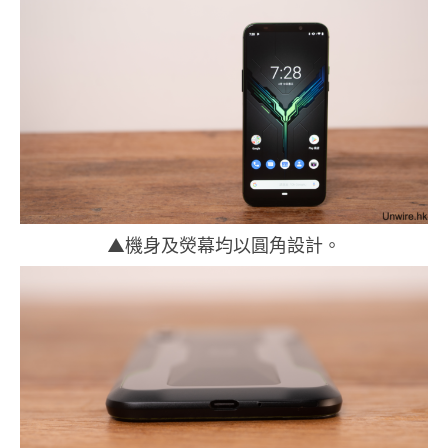
▲機身及熒幕均以圓角設計。