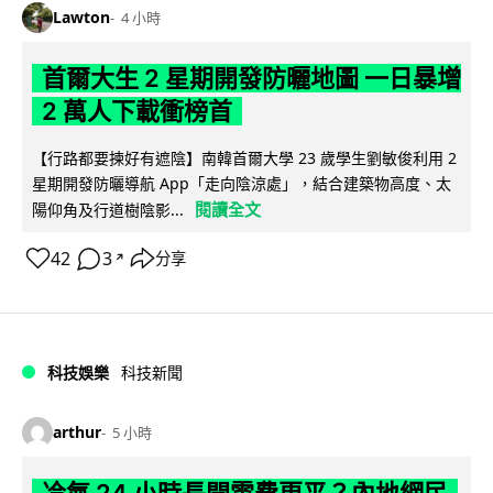
Lawton
4 小時
首爾大生 2 星期開發防曬地圖 一日暴增
2 萬人下載衝榜首
【行路都要揀好有遮陰】南韓首爾大學 23 歲學生劉敏俊利用 2
星期開發防曬導航 App「走向陰涼處」，結合建築物高度、太
閱讀全文
陽仰角及行道樹陰影...
42
3
分享
↗
科技娛樂
科技新聞
arthur
5 小時
冷氣 24 小時長開電費更平？內地網民