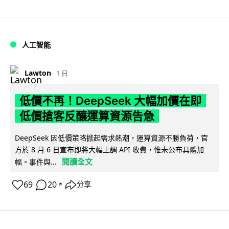
人工智能
Lawton
1 日
低價不再！DeepSeek 大幅加價在即
低價搶客反釀運算資源告急
DeepSeek 因低價策略掀起需求熱潮，運算資源不勝負荷，官
方於 8 月 6 日宣布即將大幅上調 API 收費，惟未公布具體加
閱讀全文
幅。事件與...
69
20
分享
↗