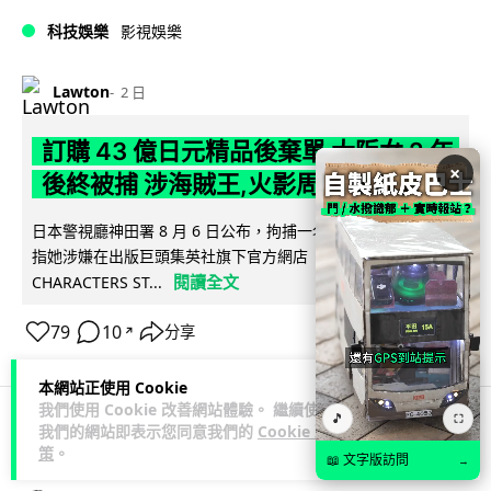
科技娛樂
影視娛樂
Lawton
2 日
訂購 43 億日元精品後棄單 大阪女 2 年
×
後終被捕 涉海賊王,火影周邊產品
日本警視廳神田署 8 月 6 日公布，拘捕一名 32 歲大阪女子，
指她涉嫌在出版巨頭集英社旗下官方網店「JUMP
閱讀全文
CHARACTERS ST...
79
10
分享
↗
本網站正使用 Cookie
我們使用 Cookie 改善網站體驗。 繼續使用
🎵
⛶
我們的網站即表示您同意我們的
Cookie 政
商業科技
資訊保安
策
。
📖 文字版訪問
→