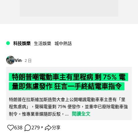
科技娛樂
生活娛樂
城中熱話
Vin
2 日
特朗普嘲電動車主有里程病 剩 75% 電
量即焦慮發作 狂言一手終結電車指令
特朗普在拉斯維加斯造勢大會上公開嘲諷電動車車主患有「里
程焦慮病」，聲稱電量剩 75% 便發作，並重申已廢除電動車強
閱讀全文
制令。惟專業車媒隨即反駁，...
638
279
分享
↗