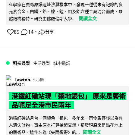
科學家在廣島原爆遺址沙灘樣本中，發現一種從未有記錄的多
元素合金，由鐵、鉻、鎳、錳、鉬及鋁六種金屬混合而成，晶
閱讀全文
體結構獨特。研究由佛羅倫斯大學...
85
14
分享
↗
科技娛樂
生活娛樂
城中熱話
Lawton
5 小時
港鐵紅磡站現「黐地銀包」 原來是藝術
品呃足全港市民兩年
港鐵紅磡站月台一個銀色「銀包」多年來一再令乘客誤以為有
人遺失財物，事主原本打算拾起交還，卻發現原來是黏在地上
閱讀全文
的藝術品。這件名為《失而復得》的...