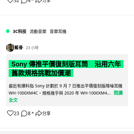
32
4
分享
↗
3C科技
流動音樂
音樂耳機
藍骨
23 小時
Sony 傳推平價復刻版耳筒 沿用六年
舊款規格挑戰加價潮
最近有爆料指 Sony 計劃於 9 月 7 日推出平價復刻版降噪耳機
閱讀
WH-1000XM4C，規格幾乎與 2020 年 WH-1000XM4...
全文
23
8
分享
↗