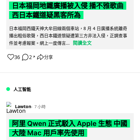
日本福岡地鐵廣播被入侵 播不雅歌曲
西日本鐵道疑黑客所為
日本福岡西鐵天神大牟田線兩個車站，8 月 4 日廣播系統離奇
播出粗俗歌聲，西日本鐵道懷疑遭第三方非法入侵，正調查事
閱讀全文
件並考慮報案。網上一度傳言...
36
2
分享
↗
人工智能
Lawton
7 小時
阿里 Qwen 正式駁入 Apple 生態 中國
大陸 Mac 用戶率先使用