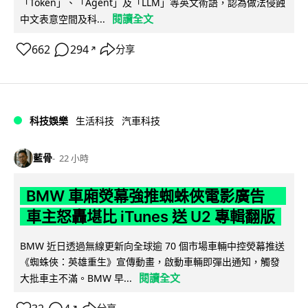
「Token」、「Agent」及「LLM」等英文術語，認為做法侵蝕
閱讀全文
中文表意空間及科...
662
294
分享
↗
科技娛樂
生活科技
汽車科技
藍骨
22 小時
BMW 車廂熒幕強推蜘蛛俠電影廣告
車主怒轟堪比 iTunes 送 U2 專輯翻版
BMW 近日透過無線更新向全球逾 70 個市場車輛中控熒幕推送
《蜘蛛俠：英雄重生》宣傳動畫，啟動車輛即彈出通知，觸發
閱讀全文
大批車主不滿。BMW 早...