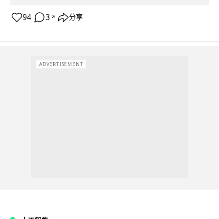
94
3
分享
↗
ADVERTISEMENT