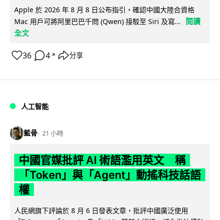
Apple 於 2026 年 8 月 8 日公布指引，確認中國大陸合資格
閱讀
Mac 用戶可將阿里巴巴千問 (Qwen) 接駁至 Siri 及寫...
全文
36
4
分享
↗
人工智能
藍骨
21 小時
中國官媒批評 AI 術語濫用英文 稱
「Token」與「Agent」動搖科技話語
權
人民網旗下評論於 8 月 6 日發表文章，批評中國廣泛使用