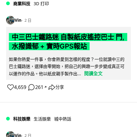
商業科技
3D 打印
Vin
2 日
中三巴士鐵路迷 自製紙皮遙控巴士 門,
水撥識郁 + 實時GPS報站
如果你熱愛一件事，你會熱愛到怎樣的程度？一位就讀中三的
巴士鐵路迷，選擇由零開始，把自己的興趣一步步變成真正可
閱讀全文
以運作的作品。他以紙皮親手製作出...
4,659
261
分享
↗
科技娛樂
生活娛樂
城中熱話
Vin
2 日