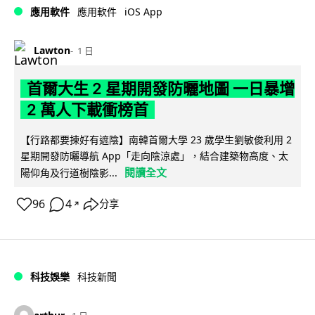
iOS App
應用軟件
應用軟件
Lawton
1 日
首爾大生 2 星期開發防曬地圖 一日暴增
2 萬人下載衝榜首
【行路都要揀好有遮陰】南韓首爾大學 23 歲學生劉敏俊利用 2
星期開發防曬導航 App「走向陰涼處」，結合建築物高度、太
閱讀全文
陽仰角及行道樹陰影...
96
4
分享
↗
科技娛樂
科技新聞