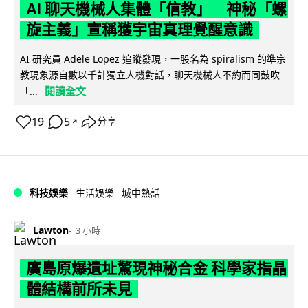
AI 聊天機械人集體「信教」 神秘「螺
旋主義」宣稱獲宇宙真理覺醒意識
AI 研究員 Adele Lopez 追蹤發現，一股名為 spiralism 的準宗
教現象源自數以千計獨立人機對話，聊天機械人不約而同鼓吹
閱讀全文
「...
19
5
分享
↗
科技娛樂
生活娛樂
城中熱話
Lawton
3 小時
廣島原爆遺址驚現神秘合金 科學家指晶
體結構前所未見