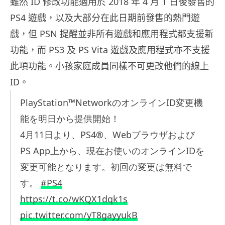
雖然 ID 修改功能適用於 2018 年 4 月 1 日後發售的
PS4 遊戲，以及大部分在此日期前發售的熱門遊
戲，但 PSN 提醒並非所有遊戲和應用程式都支援新
功能，而 PS3 及 PS Vita 遊戲及應用程式亦不支援
此項功能。小孩家庭成員同樣不可更改他們的線上
ID。
PlayStation™NetworkのオンラインID変更機
能を明日から提供開始！
4月11日より、PS4®、Webブラウザおよび
PS App上から、現在お使いのオンラインIDを
変更可能となります。初回の変更は無料で
す。
#PS4
https://t.co/wKQX1dqk1s
pic.twitter.com/yT8gayyukB