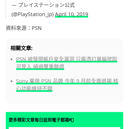
— プレイステーション公式
(@PlayStation_jp)
April 10, 2019
資料來源：PSN
相關文章:
PSN 被發現帳戶安全漏洞 只需憑訂單編號即
可登入 繞過雙重驗證
Sony 棄用 PSN 品牌 今年 9 月前全面退場 核
心功能維持不變
📮
更多精彩文章每日送到電子郵箱