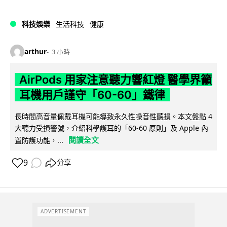
科技娛樂
生活科技
健康
arthur
3 小時
AirPods 用家注意聽力響紅燈 醫學界籲
耳機用戶謹守「60-60」鐵律
長時間高音量佩戴耳機可能導致永久性噪音性聽損。本文盤點 4
大聽力受損警號，介紹科學護耳的「60-60 原則」及 Apple 內
閱讀全文
置防護功能，...
9
分享
ADVERTISEMENT