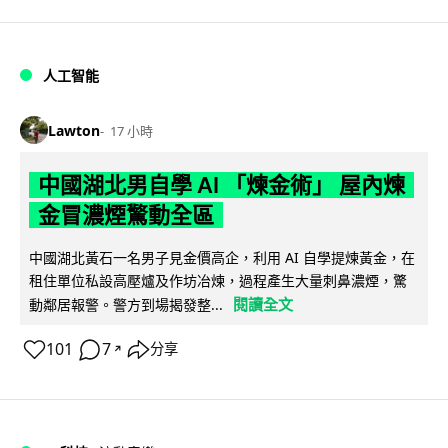
人工智能
Lawton
17 小時
中國湖北男自學 AI 「煉金術」 屋內煉
金冒濃煙驚動全區
中國湖北黃石一名男子見金價高企，利用 AI 自學提煉黃金，在
租住單位私設高壓爐及作坊冶煉，過程產生大量刺鼻濃煙，驚
閱讀全文
動鄰居報警。警方到場揭發整...
101
7
分享
↗