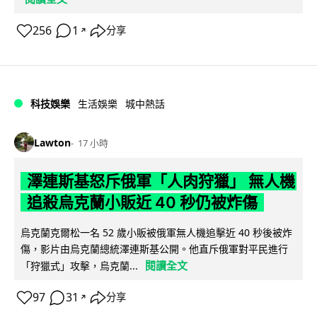
256
1
分享
↗
科技娛樂
生活娛樂
城中熱話
Lawton
17 小時
澤連斯基怒斥俄軍「人肉狩獵」 無人機
追殺烏克蘭小販近 40 秒仍被炸傷
烏克蘭克爾松一名 52 歲小販被俄軍無人機追擊近 40 秒後被炸
傷，影片由烏克蘭總統澤連斯基公開。他直斥俄軍對平民進行
閱讀全文
「狩獵式」攻擊，烏克蘭...
97
31
分享
↗