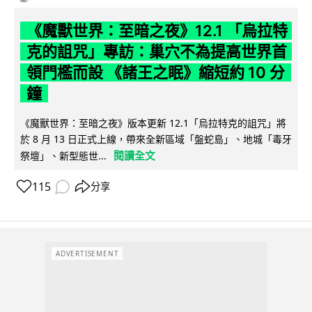
《魔獸世界：至暗之夜》12.1 「烏拉特
克的詛咒」專訪：巢穴不為提高世界首
領門檻而設 《諸王之眠》縮短約 10 分
鐘
《魔獸世界：至暗之夜》版本更新 12.1「烏拉特克的詛咒」將
於 8 月 13 日正式上線，帶來全新區域「盤蛇島」、地城「毒牙
閱讀全文
祭壇」、新型態世...
115
分享
ADVERTISEMENT