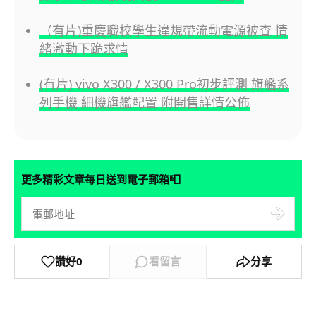
（有片)重慶職校學生違規帶流動電源被查 情
緒激動下跪求情
(有片) vivo X300 / X300 Pro初步評測 旗艦系
列手機 細機旗艦配置 附開售詳情公佈
📮
更多精彩文章每日送到電子郵箱
讚好
0
看留言
分享