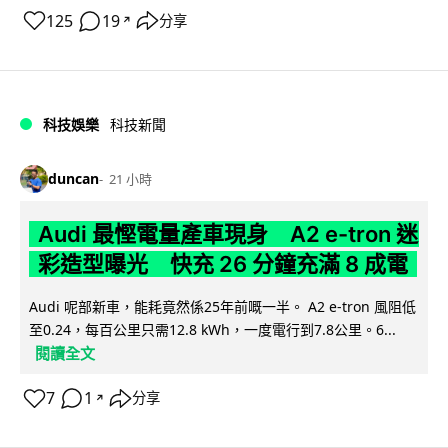
125
19
分享
↗
科技娛樂
科技新聞
duncan
21 小時
Audi 最慳電量產車現身 A2 e-tron 迷
彩造型曝光 快充 26 分鐘充滿 8 成電
Audi 呢部新車，能耗竟然係25年前嘅一半。 A2 e-tron 風阻低
至0.24，每百公里只需12.8 kWh，一度電行到7.8公里。6...
閱讀全文
7
1
分享
↗