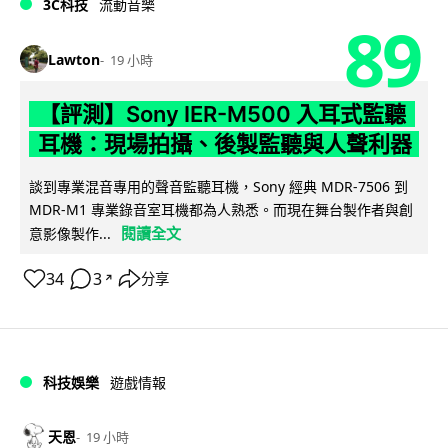
3C科技
流動音樂
89
Lawton
19 小時
【評測】Sony IER-M500 入耳式監聽
耳機：現場拍攝、後製監聽與人聲利器
談到專業混音專用的聲音監聽耳機，Sony 經典 MDR-7506 到
MDR-M1 專業錄音室耳機都為人熟悉。而現在舞台製作者與創
閱讀全文
意影像製作...
34
3
分享
↗
科技娛樂
遊戲情報
天恩
19 小時