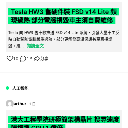
Tesla HW3 舊硬件裝 FSD v14 Lite 頻
現過熱 部分電腦損毀車主須自費維修
Tesla 向 HW3 舊車款推送 FSD v14 Lite 系統，引發大量車主反
映自動駕駛電腦嚴重過熱，部分更觸發高溫保護甚至直接燒
閱讀全文
毀，須...
10
1
分享
↗
人工智能
arthur
1 日
港大工程學院研極簡架構晶片 搜尋速度
勝標準 CPU 1 億倍