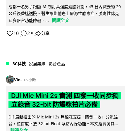
成都一名男子跟隨 AI 制訂高強度減脂計劃，45 日內減去約 20
公斤後昏迷送院。醫生診斷他患上尿源性膿毒症、膿毒性休克
閱讀全文
及多器官功能障礙。...
10
2
分享
↗
3C科技
家居無線
影音產品
Vin
16 小時
DJI Mic Mini 2s 實測 四發一收同步獨
立錄音 32-bit 防爆咪拍片必備
DJI 最新推出的 Mic Mini 2s 無線咪支援「四發一收」分軌錄
音，並首度下放 32-bit Float 浮點內錄功能。本文經實測其...
閱讀全文