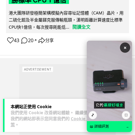
港大團隊研發極簡架構模擬內容尋址記憶體（CAM）晶片，用
二硫化鉬及半金屬銻克服傳輸瓶頸，漢明距離計算速度比標準
閱讀全文
CPU快1億倍，每次搜尋耗能低...
43
20
分享
↗
×
ADVERTISEMENT
本網站正使用 Cookie
我們使用 Cookie 改善網站體驗。 繼續使用
🎵
⛶
我們的網站即表示您同意我們的
Cookie 政
策
。
📖 詳細評測
→