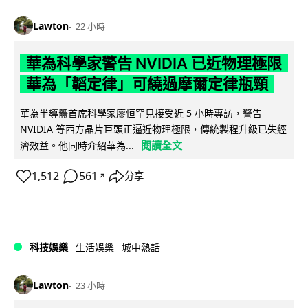
Lawton
22 小時
華為科學家警告 NVIDIA 已近物理極限
華為「韜定律」可繞過摩爾定律瓶頸
華為半導體首席科學家廖恒罕見接受近 5 小時專訪，警告
NVIDIA 等西方晶片巨頭正逼近物理極限，傳統製程升級已失經
閱讀全文
濟效益。他同時介紹華為...
1,512
561
分享
↗
科技娛樂
生活娛樂
城中熱話
Lawton
23 小時