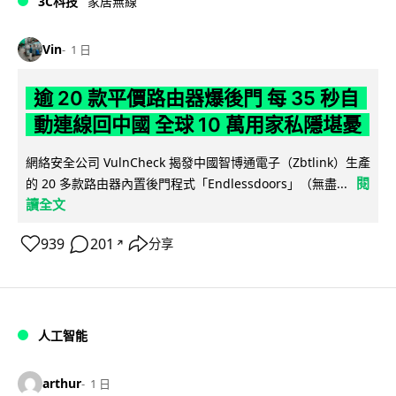
3C科技
家居無線
Vin
1 日
逾 20 款平價路由器爆後門 每 35 秒自
動連線回中國 全球 10 萬用家私隱堪憂
網絡安全公司 VulnCheck 揭發中國智博通電子（Zbtlink）生產
閱
的 20 多款路由器內置後門程式「Endlessdoors」（無盡...
讀全文
939
201
分享
↗
人工智能
arthur
1 日