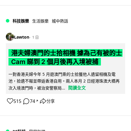
科技娛樂
生活娛樂
城中熱話
Lawton
1 日
港夫婦澳門的士拾相機 據為己有被的士
Cam 睇到 2 個月後再入境被捕
一對香港夫婦今年 5 月遊澳門乘的士拾獲他人遺留相機及電
池，拾遺不報並帶返香港自用。兩人本月 2 日經港珠澳大橋再
閱讀全文
次入境澳門時，被治安警察局...
515
74
分享
↗