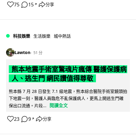
75
15
分享
↗
科技娛樂
生活娛樂
城中熱話
Lawton
51 分
熊本地震手術室驚魂片瘋傳 醫護保護病
人、逃生門 網民讚值得尊敬
熊本縣 7 月 28 日發生 7.1 級地震，熊本綜合醫院手術室鏡頭拍
下地震一刻，醫護人員臨危不亂保護病人，更馬上開逃生門確
閱讀全文
保出口流通。片段...
23
9
分享
↗