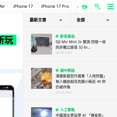
Air
iPhone 17
iPhone 17 Pro
AirPods Pro 3
Ap
最新文章
全部
影音產品
機新玩
DJI Mic Mini 2s 實測 四發一收
同步獨立錄音 32-bi...
06.08.2026
城中熱話
澤連斯基怒斥俄軍「人肉狩獵」
無人機追殺烏克蘭小販近 40 秒
仍被炸傷
06.08.2026
人工智能
中國湖北男自學 AI 「煉金術」