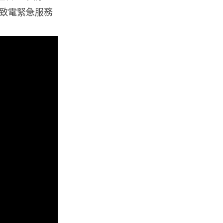
Tesla HW3 舊硬件裝 FSD v14
致電緊急服務
Lite 頻現過熱 部分...
06.08.2026
人工智能
港大工程學院研極簡架構晶片 搜
尋速度勝標準 CPU 1 億倍
06.08.2026
人工智能
靠快閃記憶體紓緩 DRAM 不足
KIOXIA 推 XL1 記憶體...
05.08.2026
資訊保安
東華學院誤發取錄電郵 全數
11,139 名申請人一度空歡喜 ...
05.08.2026