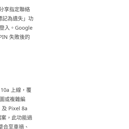
及只分享指定聯絡
人工智能
Samsung 展示 Galaxy AI 新方
的「標記為遺失」功
向 未來手機毋須輸入文字...
。Google
06.08.2026
 PIN 失敗後的
城中熱話
港夫婦澳門的士拾相機 據為己有
被的士 Cam 睇到 2 個月後再...
06.08.2026
家居無線
l 10a 上線，覆
逾 20 款平價路由器爆後門 每 35
秒自動連線回中國 全球 10 ...
圖或複雜編
06.08.2026
Pixel 8a
 互傳檔案，此功能過
人工智能
功能整合至車禍、