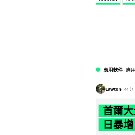
應用軟件
應
Lawton
44 分
首爾大
日暴增