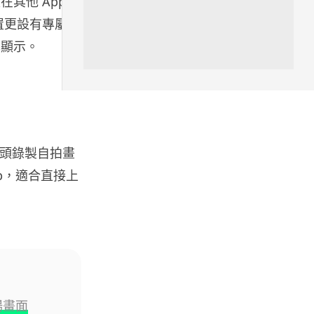
其他 App
06.08.2026
大螢幕裝置更設有專屬氣
幕顯示。
人工智能
Meta AI 模型測試期間入侵他家
公司 三大 AI 巨頭接連曝安全
漏...
06.08.2026
置鏡頭錄製自拍畫
科技新聞
p，適合直接上
Audi 最慳電量產車現身 A2 e-
tron 迷彩造型曝光 快充 2...
06.08.2026
城中熱話
法國 8 月 11 日出新例 未經同意
嚴禁 Cold Call 違規企...
06.08.2026
場畫面