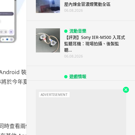
屋內煉金冒濃煙驚動全區
06.08.2026
流動音樂
【評測】Sony IER-M500 入耳式
監聽耳機：現場拍攝、後製監
聽...
06.08.2026
ndroid 裝置
遊戲情報
e 亦將於今年夏天
《魔獸世界：至暗之夜》12.1
「烏拉特克的詛咒」專訪：巢穴
不為提高世...
ADVERTISEMENT
06.08.2026
遊戲情報
方便同時查看兩個
日本二手遊戲店減 90% 門市 業
績反增四成 “懷...