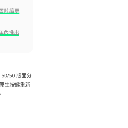
e 裝置陸續更
人工智能
華為科學家警告 NVIDIA 已近物
理極限 華為「韜定律」可繞過
 料年內推出
摩...
06.08.2026
城中熱話
家長無得慳錢買二手書 電子啟動
碼鎖死二手教科書 學生無法做功
 50/50 版面分
課
06.08.2026
原生按鍵重新
。
遊戲情報
PlayStation 確認停產實體光碟
包裝印出重要通告 2...
06.08.2026