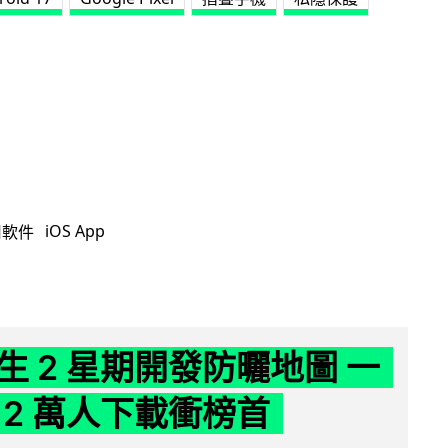
iOS App
用軟件
生 2 星期開發防曬地圖 一
 2 萬人下載衝榜首