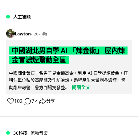
人工智能
Lawton
20 小時
中國湖北男自學 AI 「煉金術」 屋內煉
金冒濃煙驚動全區
中國湖北黃石一名男子見金價高企，利用 AI 自學提煉黃金，在
租住單位私設高壓爐及作坊冶煉，過程產生大量刺鼻濃煙，驚
閱讀全文
動鄰居報警。警方到場揭發整...
102
7
分享
↗
3C科技
流動音樂