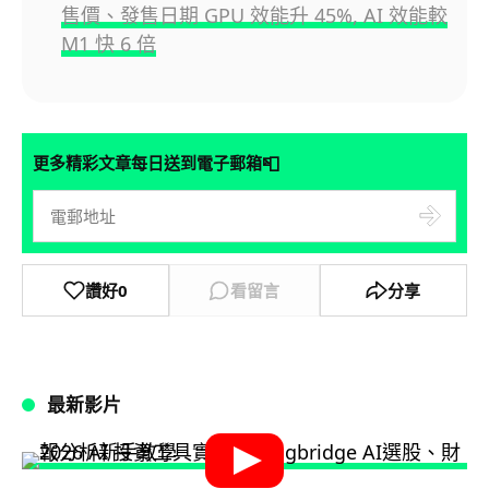
售價、發售日期 GPU 效能升 45%, AI 效能較
M1 快 6 倍
📮
更多精彩文章每日送到電子郵箱
讚好
0
看留言
分享
最新影片