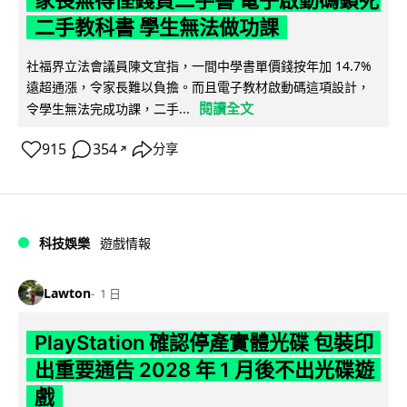
家長無得慳錢買二手書 電子啟動碼鎖死
二手教科書 學生無法做功課
社福界立法會議員陳文宜指，一間中學書單價錢按年加 14.7%
遠超通漲，令家長難以負擔。而且電子教材啟動碼這項設計，
閱讀全文
令學生無法完成功課，二手...
915
354
分享
↗
科技娛樂
遊戲情報
Lawton
1 日
PlayStation 確認停產實體光碟 包裝印
出重要通告 2028 年 1 月後不出光碟遊
戲