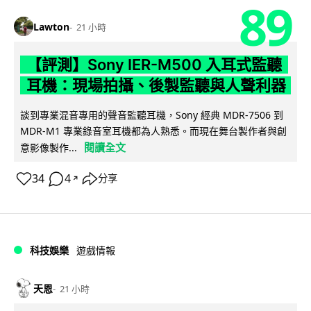
89
Lawton
21 小時
【評測】Sony IER-M500 入耳式監聽
耳機：現場拍攝、後製監聽與人聲利器
談到專業混音專用的聲音監聽耳機，Sony 經典 MDR-7506 到
MDR-M1 專業錄音室耳機都為人熟悉。而現在舞台製作者與創
閱讀全文
意影像製作...
34
4
分享
↗
科技娛樂
遊戲情報
天恩
21 小時