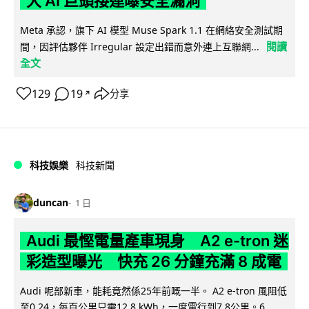
大 AI 巨頭接連曝安全漏洞
Meta 承認，旗下 AI 模型 Muse Spark 1.1 在網絡安全測試期
閱讀
間，因評估夥伴 Irregular 設定出錯而意外連上互聯網...
全文
129
19
分享
↗
科技娛樂
科技新聞
duncan
1 日
Audi 最慳電量產車現身 A2 e-tron 迷
彩造型曝光 快充 26 分鐘充滿 8 成電
Audi 呢部新車，能耗竟然係25年前嘅一半。 A2 e-tron 風阻低
至0.24，每百公里只需12.8 kWh，一度電行到7.8公里。6...