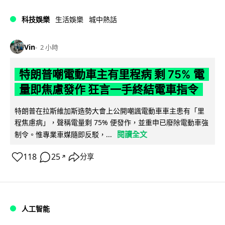
科技娛樂
生活娛樂
城中熱話
Vin
2 小時
特朗普嘲電動車主有里程病 剩 75% 電
量即焦慮發作 狂言一手終結電車指令
特朗普在拉斯維加斯造勢大會上公開嘲諷電動車車主患有「里
程焦慮病」，聲稱電量剩 75% 便發作，並重申已廢除電動車強
閱讀全文
制令。惟專業車媒隨即反駁，...
118
25
分享
↗
人工智能