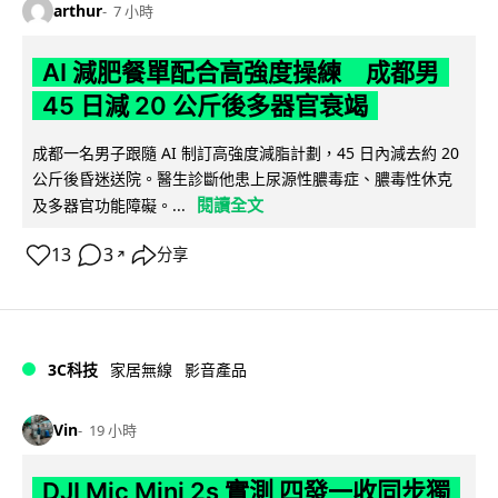
arthur
7 小時
AI 減肥餐單配合高強度操練 成都男
45 日減 20 公斤後多器官衰竭
成都一名男子跟隨 AI 制訂高強度減脂計劃，45 日內減去約 20
公斤後昏迷送院。醫生診斷他患上尿源性膿毒症、膿毒性休克
閱讀全文
及多器官功能障礙。...
13
3
分享
↗
3C科技
家居無線
影音產品
Vin
19 小時
DJI Mic Mini 2s 實測 四發一收同步獨