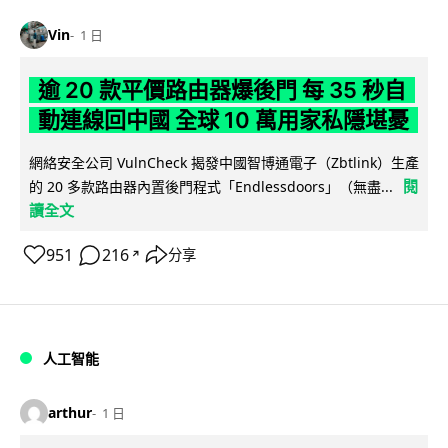
Vin
1 日
逾 20 款平價路由器爆後門 每 35 秒自
動連線回中國 全球 10 萬用家私隱堪憂
網絡安全公司 VulnCheck 揭發中國智博通電子（Zbtlink）生產
閱
的 20 多款路由器內置後門程式「Endlessdoors」（無盡...
讀全文
951
216
分享
↗
人工智能
arthur
1 日