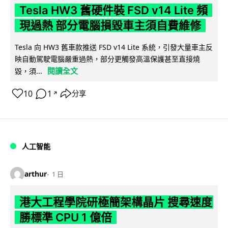
Tesla HW3 舊硬件裝 FSD v14 Lite 頻
現過熱 部分電腦損毀車主須自費維修
Tesla 向 HW3 舊車款推送 FSD v14 Lite 系統，引發大量車主反
映自動駕駛電腦嚴重過熱，部分更觸發高溫保護甚至直接燒
閱讀全文
毀，須...
10
1
分享
↗
人工智能
arthur
1 日
港大工程學院研極簡架構晶片 搜尋速度
勝標準 CPU 1 億倍