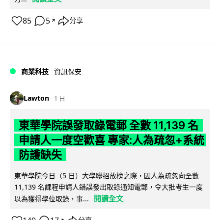
85
5
分享
↗
商業科技
資訊保安
Lawton
1 日
東華學院誤發取錄電郵 全數 11,139 名
申請人一度空歡喜 專家:人為疏忽+系統
防護缺失
東華學院今日（5 日）大學聯招放榜之際，因人為疏忽向全數
11,139 名課程申請人錯誤發出取錄通知電郵，令大批考生一度
閱讀全文
以為獲得學位取錄，事...