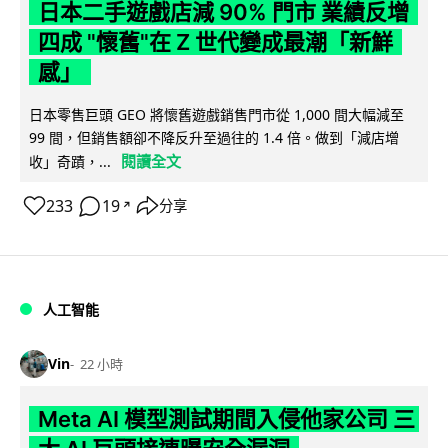
日本二手遊戲店減 90% 門市 業績反增
四成 "懷舊"在 Z 世代變成最潮「新鮮
感」
日本零售巨頭 GEO 將懷舊遊戲銷售門市從 1,000 間大幅減至
99 間，但銷售額卻不降反升至過往的 1.4 倍。做到「減店增
閱讀全文
收」奇蹟，...
233
19
分享
↗
人工智能
Vin
22 小時
Meta AI 模型測試期間入侵他家公司 三