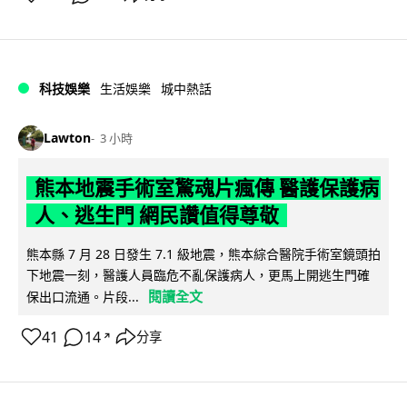
科技娛樂
生活娛樂
城中熱話
Lawton
3 小時
熊本地震手術室驚魂片瘋傳 醫護保護病
人、逃生門 網民讚值得尊敬
熊本縣 7 月 28 日發生 7.1 級地震，熊本綜合醫院手術室鏡頭拍
下地震一刻，醫護人員臨危不亂保護病人，更馬上開逃生門確
閱讀全文
保出口流通。片段...
41
14
分享
↗