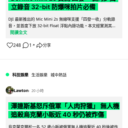
立錄音 32-bit 防爆咪拍片必備
DJI 最新推出的 Mic Mini 2s 無線咪支援「四發一收」分軌錄
音，並首度下放 32-bit Float 浮點內錄功能。本文經實測其...
閱讀全文
248
1
分享
↗
科技娛樂
生活娛樂
城中熱話
Lawton
20 小時
澤連斯基怒斥俄軍「人肉狩獵」 無人機
追殺烏克蘭小販近 40 秒仍被炸傷
烏克蘭克爾松一名 52 歲小販被俄軍無人機追擊近 40 秒後被炸