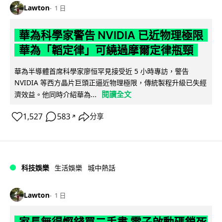
Lawton
1 日
華為科學家警告 NVIDIA 已近物理極限
華為「韜定律」可繞過摩爾定律瓶頸
華為半導體首席科學家廖恒罕見接受近 5 小時專訪，警告
NVIDIA 等西方晶片巨頭正逼近物理極限，傳統製程升級已失經
閱讀全文
濟效益。他同時介紹華為...
1,527
583
分享
↗
科技娛樂
生活娛樂
城中熱話
Lawton
1 日