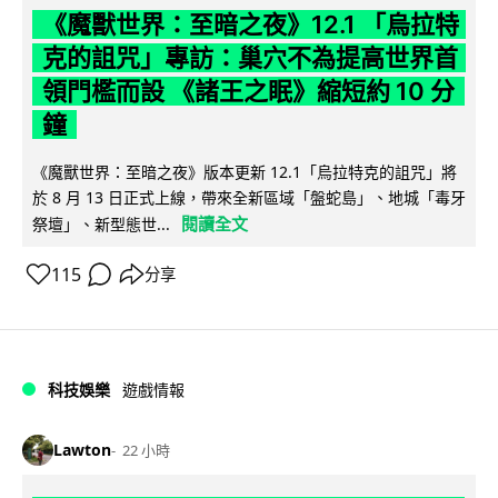
《魔獸世界：至暗之夜》12.1 「烏拉特
克的詛咒」專訪：巢穴不為提高世界首
領門檻而設 《諸王之眠》縮短約 10 分
鐘
《魔獸世界：至暗之夜》版本更新 12.1「烏拉特克的詛咒」將
於 8 月 13 日正式上線，帶來全新區域「盤蛇島」、地城「毒牙
閱讀全文
祭壇」、新型態世...
115
分享
科技娛樂
遊戲情報
Lawton
22 小時