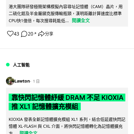
港大團隊研發極簡架構模擬內容尋址記憶體（CAM）晶片，用
二硫化鉬及半金屬銻克服傳輸瓶頸，漢明距離計算速度比標準
閱讀全文
CPU快1億倍，每次搜尋耗能低...
43
20
分享
↗
人工智能
Lawton
1 日
靠快閃記憶體紓緩 DRAM 不足 KIOXIA
推 XL1 記憶體擴充模組
KIOXIA 發表全新記憶體擴充模組 XL1 系列，結合低延遲快閃記
憶體 XL-FLASH 與 CXL 介面，將快閃記憶體轉化為記憶體擴充
閱讀全文
方...