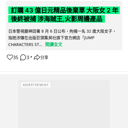
訂購 43 億日元精品後棄單 大阪女 2 年
後終被捕 涉海賊王,火影周邊產品
日本警視廳神田署 8 月 6 日公布，拘捕一名 32 歲大阪女子，
指她涉嫌在出版巨頭集英社旗下官方網店「JUMP
閱讀全文
CHARACTERS ST...
35
3
分享
↗
ADVERTISEMENT