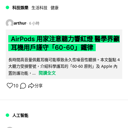
科技娛樂
生活科技
健康
arthur
6 小時
AirPods 用家注意聽力響紅燈 醫學界籲
耳機用戶謹守「60-60」鐵律
長時間高音量佩戴耳機可能導致永久性噪音性聽損。本文盤點 4
大聽力受損警號，介紹科學護耳的「60-60 原則」及 Apple 內
閱讀全文
置防護功能，...
10
分享
人工智能