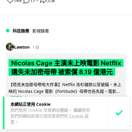
149
17
分享
↗
科技娛樂
影視娛樂
Lawton
1 日
Nicolas Cage 主演未上映電影 Netflix
遺失未加密母帶 被索償 8.19 億港元
【唔見未加密母帶咁大件事】Netflix 洛杉磯辦公室被竊，未上
映的 Nicolas Cage 電影《Fortitude》母帶亦告失蹤。電影...
閱讀全文
本網站正使用 Cookie
我們使用 Cookie 改善網站體驗。 繼續使用
184
10
分享
↗
我們的網站即表示您同意我們的
Cookie 政
策
。