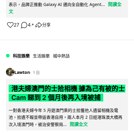
閱讀全
表示，品牌正推動 Galaxy AI 邁向全自動化 Agent...
文
27
4
分享
↗
科技娛樂
生活娛樂
城中熱話
Lawton
1 日
港夫婦澳門的士拾相機 據為己有被的士
Cam 睇到 2 個月後再入境被捕
一對香港夫婦今年 5 月遊澳門乘的士拾獲他人遺留相機及電
池，拾遺不報並帶返香港自用。兩人本月 2 日經港珠澳大橋再
閱讀全文
次入境澳門時，被治安警察局...