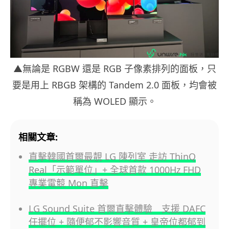
▲無論是 RGBW 還是 RGB 子像素排列的面板，只
要是用上 RBGB 架構的 Tandem 2.0 面板，均會被
稱為 WOLED 顯示。
相關文章:
直擊韓國首爾最靚 LG 陳列室 走訪 ThinQ
Real「示範單位」+ 全球首款 1000Hz FHD
專業電競 Mon 直擊
LG Sound Suite 首爾直擊體驗 支援 DAFC
任擺位 + 隨便郁不影響音質 + 皇帝位都郁到