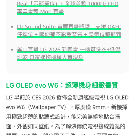
Real「示範單位」+ 全球首款 1000Hz FHD
專業電競 Mon 直擊
LG Sound Suite 首爾直擊體驗 支援 DAFC
任擺位 + 隨便郁不影響音質 + 皇帝位都郁到
釜山直擊 LG 2026 新家電 一機可洗衣+低溫
烘乾 自家掃拖機械人首現身
LG OLED evo W6：超薄機身細緻畫質
LG 早前於 CES 2026 發佈全新旗艦級電視 LG OLED
evo W6（Wallpaper TV），厚度僅 9mm。新機採
用極致超薄的貼牆式設計，能完美無縫地貼合牆
面，外觀如同壁紙。為了解決傳統電視接線雜亂的