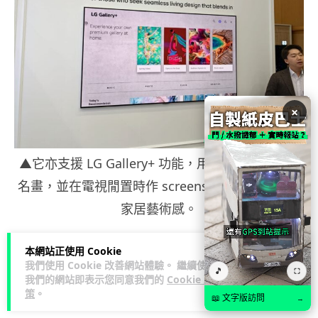
×
▲它亦支援 LG Gallery+ 功能，用家可以下載不同
名畫，並在電視閒置時作 screensaver 使用，提升
家居藝術感。
本網站正使用 Cookie
Reflection Free 頂級抗反光與音響生態整合
我們使用 Cookie 改善網站體驗。 繼續使用
🎵
⛶
LG W6 同時通過了 UL 和 Intertek 認證，具備
我們的網站即表示您同意我們的
Cookie 政
策
。
📖 文字版訪問
Reflection Free Premium 頂級抗反光技術，屏幕
→