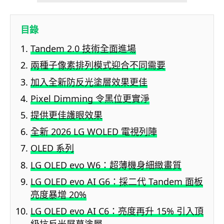
目錄
Tandem 2.0 技術全面進場
兩種子像素排列模式迎合不同需要
加入全新防反光塗層效果更佳
Pixel Dimming 令黑位更實淨
提供更佳護眼效果
全新 2026 LG WOLED 電視列陣
OLED 系列
LG OLED evo W6：超薄機身細緻畫質
LG OLED evo AI G6：採二代 Tandem 面板
亮度暴增 20%
LG OLED evo AI C6：亮度再升 15% 引入頂
級抗反光屏幕塗層