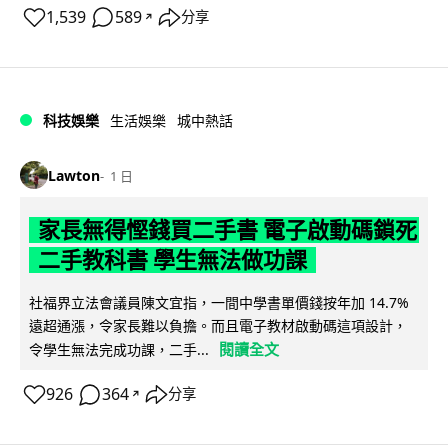
1,539
589
分享
↗
科技娛樂
生活娛樂
城中熱話
Lawton
1 日
家長無得慳錢買二手書 電子啟動碼鎖死
二手教科書 學生無法做功課
社福界立法會議員陳文宜指，一間中學書單價錢按年加 14.7%
遠超通漲，令家長難以負擔。而且電子教材啟動碼這項設計，
閱讀全文
令學生無法完成功課，二手...
926
364
分享
↗