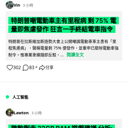
Vin
3 小時
特朗普嘲電動車主有里程病 剩 75% 電
量即焦慮發作 狂言一手終結電車指令
特朗普在拉斯維加斯造勢大會上公開嘲諷電動車車主患有「里
程焦慮病」，聲稱電量剩 75% 便發作，並重申已廢除電動車強
閱讀全文
制令。惟專業車媒隨即反駁，...
302
83
分享
↗
人工智能
Lawton
3 小時