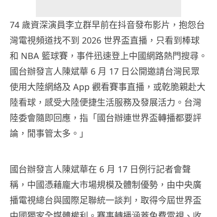
74 歲資深演員李立群早前在抖音發布影片，抱怨台
灣電視頻道找不到 2026 世界盃直播，只看到棒球
和 NBA 籃球賽，事件迅速登上中國網路熱門搜尋。
國台辦發言人陳斌華 6 月 17 日公開邀請台灣民眾
使用大陸網絡及 App 觀看賽事直播，或乾脆親赴大
陸看球，感受大陸便捷生活服務及發展活力。台灣
陸委會隨即回應，指「國台辦連世界盃轉播都要評
論，閒事管太多。」
國台辦發言人陳斌華在 6 月 17 日例行記者會聲
稱，中國憑藉龐大市場規模及體制優勢，由中央廣
播電視總台與國際足聯統一談判，取得今屆世界盃
中國獨家全媒體權利。賽事轉播涵蓋免費電視、收