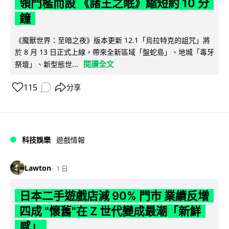
領門檻而設 《諸王之眠》縮短約 10 分
鐘
《魔獸世界：至暗之夜》版本更新 12.1「烏拉特克的詛咒」將
於 8 月 13 日正式上線，帶來全新區域「盤蛇島」、地城「毒牙
閱讀全文
祭壇」、新型態世...
115
分享
科技娛樂
遊戲情報
Lawton
1 日
日本二手遊戲店減 90% 門市 業績反增
四成 "懷舊"在 Z 世代變成最潮「新鮮
感」