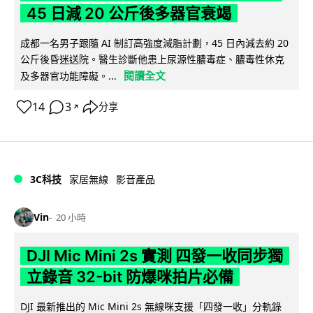
45 日減 20 公斤後多器官衰竭
成都一名男子跟隨 AI 制訂高強度減脂計劃，45 日內減去約 20
公斤後昏迷送院。醫生診斷他患上尿源性膿毒症、膿毒性休克
閱讀全文
及多器官功能障礙。...
14
3
分享
↗
3C科技
家居無線
影音產品
Vin
20 小時
DJI Mic Mini 2s 實測 四發一收同步獨
立錄音 32-bit 防爆咪拍片必備
DJI 最新推出的 Mic Mini 2s 無線咪支援「四發一收」分軌錄