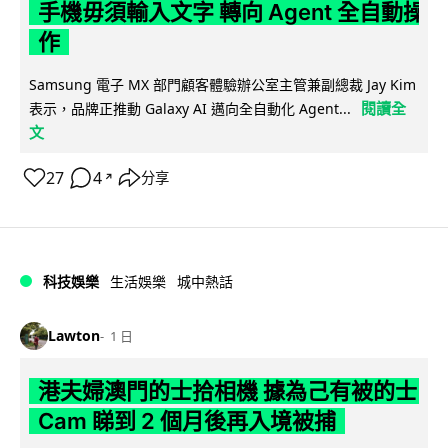
手機毋須輸入文字 轉向 Agent 全自動操
作
Samsung 電子 MX 部門顧客體驗辦公室主管兼副總裁 Jay Kim
閱讀全
表示，品牌正推動 Galaxy AI 邁向全自動化 Agent...
文
27
4
分享
↗
科技娛樂
生活娛樂
城中熱話
Lawton
1 日
港夫婦澳門的士拾相機 據為己有被的士
Cam 睇到 2 個月後再入境被捕