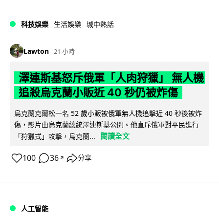
科技娛樂
生活娛樂
城中熱話
Lawton
21 小時
澤連斯基怒斥俄軍「人肉狩獵」 無人機
追殺烏克蘭小販近 40 秒仍被炸傷
烏克蘭克爾松一名 52 歲小販被俄軍無人機追擊近 40 秒後被炸
傷，影片由烏克蘭總統澤連斯基公開。他直斥俄軍對平民進行
閱讀全文
「狩獵式」攻擊，烏克蘭...
100
36
分享
↗
人工智能