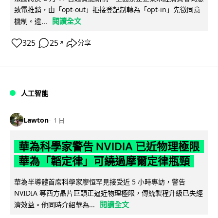
致電推銷，由「opt-out」拒接登記制轉為「opt-in」先徵同意
閱讀全文
機制。違...
325
25
分享
↗
人工智能
Lawton
1 日
華為科學家警告 NVIDIA 已近物理極限
華為「韜定律」可繞過摩爾定律瓶頸
華為半導體首席科學家廖恒罕見接受近 5 小時專訪，警告
NVIDIA 等西方晶片巨頭正逼近物理極限，傳統製程升級已失經
閱讀全文
濟效益。他同時介紹華為...