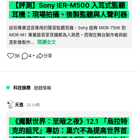
【評測】Sony IER-M500 入耳式監聽
耳機：現場拍攝、後製監聽與人聲利器
談到專業混音專用的聲音監聽耳機，Sony 經典 MDR-7506 到
MDR-M1 專業錄音室耳機都為人熟悉。而現在舞台製作者與創
閱讀全文
意影像製作...
36
4
分享
↗
科技娛樂
遊戲情報
天恩
23 小時
《魔獸世界：至暗之夜》12.1 「烏拉特
克的詛咒」專訪：巢穴不為提高世界首