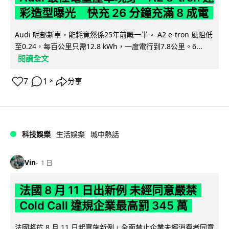
彩造型曝光 快充 26 分鐘充滿 8 成電
Audi 呢部新車，能耗竟然係25年前嘅一半。 A2 e-tron 風阻低
至0.24，每百公里只需12.8 kWh，一度電行到7.8公里。6...
閱讀全文
7
1
分享
↗
科技娛樂
生活娛樂
城中熱話
Vin
1 日
法國 8 月 11 日出新例 未經同意嚴禁
Cold Call 違規企業最高罰 345 萬
法國將於 8 月 11 日起實施新例，全面禁止企業未經消費者同意