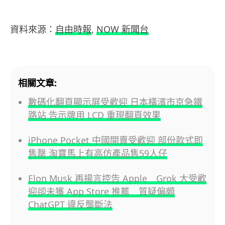
資料來源：
自由時報
,
NOW 新聞台
相關文章:
數碼化翻頁顯示屏受歡迎 日本橫濱市京急鐵
路站 告示牌用 LCD 重現翻頁效果
iPhone Pocket 中國開賣受歡迎 部份款式即
售罄 淘寶馬上有高仿產品售59人仔
Elon Musk 再揚言控告 Apple Grok 大受歡
迎卻未獲 App Store 推薦 質疑偏頗
ChatGPT 違反壟斷法