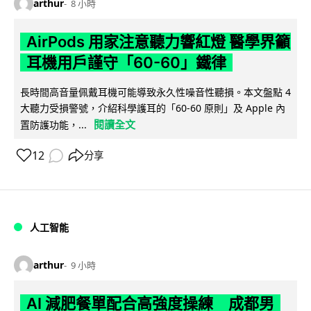
arthur
8 小時
AirPods 用家注意聽力響紅燈 醫學界籲
耳機用戶謹守「60-60」鐵律
長時間高音量佩戴耳機可能導致永久性噪音性聽損。本文盤點 4
大聽力受損警號，介紹科學護耳的「60-60 原則」及 Apple 內
閱讀全文
置防護功能，...
12
分享
人工智能
arthur
9 小時
AI 減肥餐單配合高強度操練 成都男