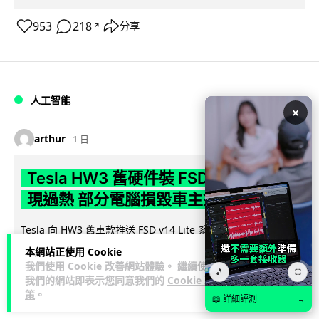
953
218
分享
↗
人工智能
×
arthur
1 日
Tesla HW3 舊硬件裝 FSD v14 Lite 頻
現過熱 部分電腦損毀車主須自費維修
Tesla 向 HW3 舊車款推送 FSD v14 Lite 系統，引發大量車主反
映自動駕駛電腦嚴重過熱，部分更觸發高溫保護甚至直接燒
本網站正使用 Cookie
閱讀全文
毀，須...
我們使用 Cookie 改善網站體驗。 繼續使用
🎵
⛶
我們的網站即表示您同意我們的
Cookie 政
10
1
策
。
分享
↗
📖 詳細評測
→