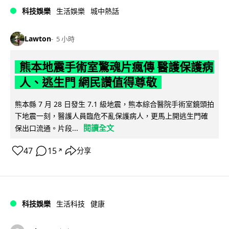
科技娛樂
生活娛樂
城中熱話
Lawton
5 小時
熊本地震手術室驚魂片瘋傳 醫護保護病
人、逃生門 網民讚值得尊敬
熊本縣 7 月 28 日發生 7.1 級地震，熊本綜合醫院手術室鏡頭拍
下地震一刻，醫護人員臨危不亂保護病人，更馬上開逃生門確
閱讀全文
保出口流通。片段...
47
15
分享
↗
科技娛樂
生活科技
健康