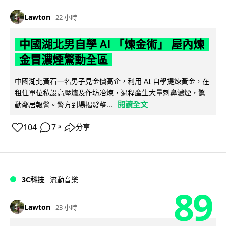
Lawton
22 小時
中國湖北男自學 AI 「煉金術」 屋內煉
金冒濃煙驚動全區
中國湖北黃石一名男子見金價高企，利用 AI 自學提煉黃金，在
租住單位私設高壓爐及作坊冶煉，過程產生大量刺鼻濃煙，驚
閱讀全文
動鄰居報警。警方到場揭發整...
104
7
分享
↗
3C科技
流動音樂
89
Lawton
23 小時