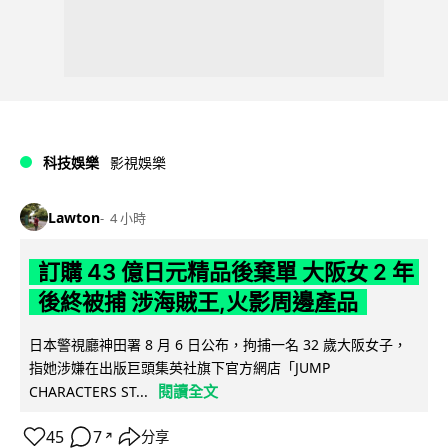
科技娛樂
影視娛樂
Lawton
4 小時
訂購 43 億日元精品後棄單 大阪女 2 年
後終被捕 涉海賊王,火影周邊產品
日本警視廳神田署 8 月 6 日公布，拘捕一名 32 歲大阪女子，
指她涉嫌在出版巨頭集英社旗下官方網店「JUMP
閱讀全文
CHARACTERS ST...
45
7
分享
↗