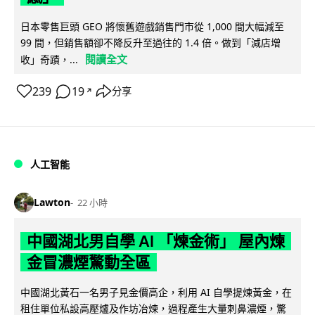
日本零售巨頭 GEO 將懷舊遊戲銷售門市從 1,000 間大幅減至
99 間，但銷售額卻不降反升至過往的 1.4 倍。做到「減店增
閱讀全文
收」奇蹟，...
239
19
分享
↗
人工智能
Lawton
22 小時
中國湖北男自學 AI 「煉金術」 屋內煉
金冒濃煙驚動全區
中國湖北黃石一名男子見金價高企，利用 AI 自學提煉黃金，在
租住單位私設高壓爐及作坊冶煉，過程產生大量刺鼻濃煙，驚