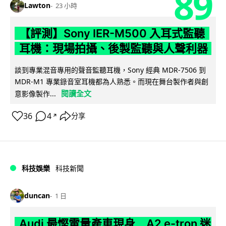
89
Lawton
23 小時
【評測】Sony IER-M500 入耳式監聽
耳機：現場拍攝、後製監聽與人聲利器
談到專業混音專用的聲音監聽耳機，Sony 經典 MDR-7506 到
MDR-M1 專業錄音室耳機都為人熟悉。而現在舞台製作者與創
閱讀全文
意影像製作...
36
4
分享
↗
科技娛樂
科技新聞
duncan
1 日
Audi 最慳電量產車現身 A2 e-tron 迷