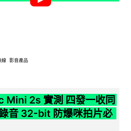
無線
影音產品
ic Mini 2s 實測 四發一收同
音 32-bit 防爆咪拍片必