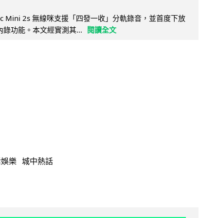
Mic Mini 2s 無線咪支援「四發一收」分軌錄音，並首度下放
 浮點內錄功能。本文經實測其...
閱讀全文
活娛樂
城中熱話