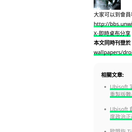
大家可以到會員
http://bbs.unw
X-即時桌布分享
本文同時刊登於
wallpapers/droi
相關文章:
Ubiso
重製版難
Ubiso
度政治正
歐盟指 T