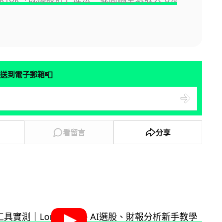
📮
送到電子郵箱
看留言
分享