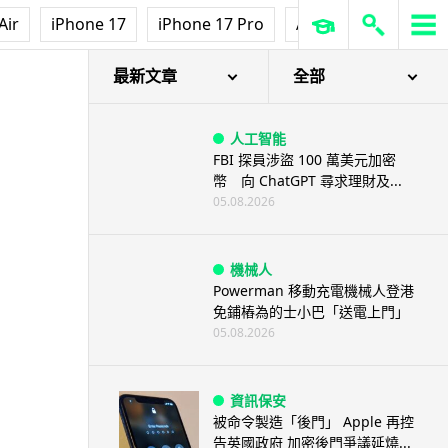
Air
iPhone 17
iPhone 17 Pro
AirPods Pro 3
Ap
最新文章
全部
人工智能
FBI 探員涉盜 100 萬美元加密
幣 向 ChatGPT 尋求理財及...
05.08.2026
機械人
Powerman 移動充電機械人登港
免鋪樁為的士小巴「送電上門」
05.08.2026
資訊保安
被命令製造「後門」 Apple 再控
告英國政府 加密後門爭議延燒...