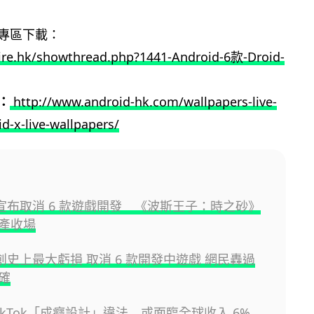
專區下載：
ire.hk/showthread.php?1441-Android-6款-Droid-
：
http://www.android-hk.com/wallpapers-live-
d-x-live-wallpapers/
ft 宣布取消 6 款遊戲開發 《波斯王子：時之砂》
產收場
ft 創史上最大虧損 取消 6 款開發中遊戲 網民轟過
確
ikTok「成癮設計」違法 或面臨全球收入 6%