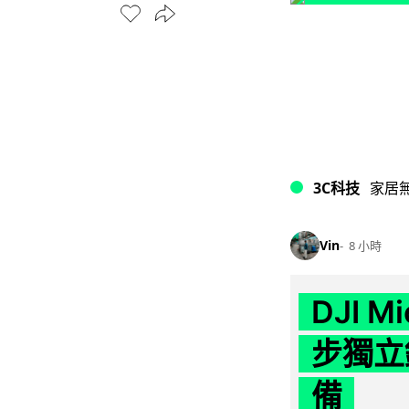
3C科技
家居
Vin
8 小時
DJI M
步獨立錄
備