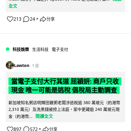
全文
213
24
分享
↗
科技娛樂
生活科技
電子支付
Lawton
1 日
當電子支付大行其道 屈穎妍: 商戶只收
現金 唯一可能是逃稅 倡稅局主動調查
新加坡知名粥店明輝田雞粥老闆涉逃稅逾 380 萬坡元（約港幣
2,310 萬元）及洗黑錢被控上法庭，家中更藏逾 240 萬坡元現
閱讀全文
金（約港幣...
897
572
分享
↗