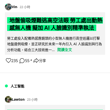
Vin
22 小時
地盤偷吸煙難逃高空法眼 勞工處出動熱
感無人機 擬加 AI 人臉識別精準執法
勞工處投入配備熱感應鏡頭的小型無人機進行高空巡邏以打擊
地盤違例吸煙，並正研究於未來一年內引入 AI 人臉識別與行為
閱讀全文
分析功能，結合三大技術進一...
235
55
分享
↗
人工智能
Lawton
23 小時