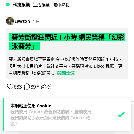
科技娛樂
生活娛樂
城中熱話
Lawton
1 日
葵芳街燈狂閃近 1 小時 網民笑稱「幻彩
泳葵芳」
葵芳新都會廣場至葵青劇院一帶街燈昨晚突然狂閃近 1 小時，
吸引大批市民拍片上載社交平台，笑稱現場如 Disco 舞廳，更
閱讀全文
有網民戲稱「幻彩耀葵...
633
89
分享
↗
本網站正使用 Cookie
我們使用 Cookie 改善網站體驗。 繼續使用
ADVERTISEMENT
我們的網站即表示您同意我們的
Cookie 政
策
。