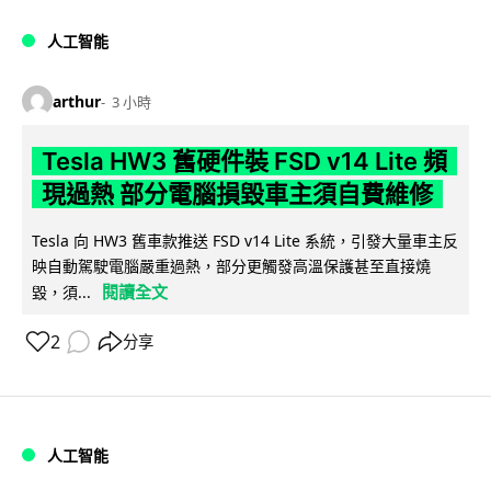
人工智能
arthur
3 小時
Tesla HW3 舊硬件裝 FSD v14 Lite 頻
現過熱 部分電腦損毀車主須自費維修
Tesla 向 HW3 舊車款推送 FSD v14 Lite 系統，引發大量車主反
映自動駕駛電腦嚴重過熱，部分更觸發高溫保護甚至直接燒
閱讀全文
毀，須...
2
分享
人工智能