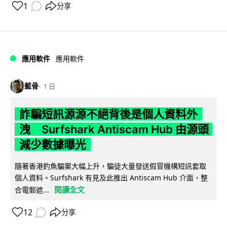
1
分享
應用軟件
應用軟件
藍骨
1 日
詐騙短訊源源不絕背後是個人資料外
洩 Surfshark Antiscam Hub 由源頭
減少數據曝光
隨著香港釣魚騙案大幅上升，騙徒大量發送假冒機構短訊套取
個人資料。Surfshark 有見及此推出 Antiscam Hub 介面，整
閱讀全文
合電郵遮...
12
分享