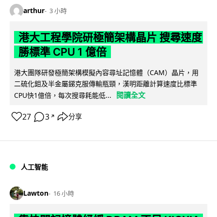
arthur
3 小時
港大工程學院研極簡架構晶片 搜尋速度
勝標準 CPU 1 億倍
港大團隊研發極簡架構模擬內容尋址記憶體（CAM）晶片，用
二硫化鉬及半金屬銻克服傳輸瓶頸，漢明距離計算速度比標準
閱讀全文
CPU快1億倍，每次搜尋耗能低...
27
3
分享
↗
人工智能
Lawton
16 小時