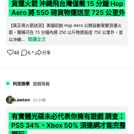
貨運火箭 沖繩飛台灣僅需 15 分鐘 Hop
Aero 將 550 磅貨物運送至 725 公里外
【真正用火箭送貨】美國初創 Hop Aero 公開自動駕駛貨運火
箭，聲稱可在 15 分鐘內將 250 公斤物資投送 750 公里外，並
閱讀全文
以沖繩...
48
6
分享
↗
科技娛樂
遊戲情報
Lawton
23 小時
有實體光碟未必代表你擁有遊戲 調查：
PS5 34%、Xbox 50% 須連網才能完整