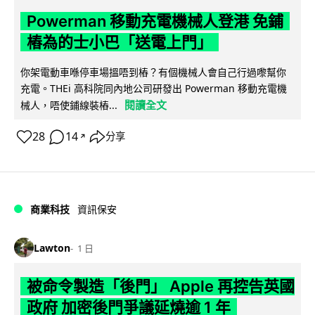
Powerman 移動充電機械人登港 免鋪
樁為的士小巴「送電上門」
你架電動車喺停車場搵唔到樁？有個機械人會自己行過嚟幫你
充電。THEi 高科院同內地公司研發出 Powerman 移動充電機
閱讀全文
械人，唔使鋪線裝樁...
28
14
分享
↗
商業科技
資訊保安
Lawton
1 日
被命令製造「後門」 Apple 再控告英國
政府 加密後門爭議延燒逾 1 年