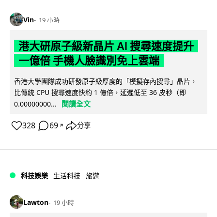
Vin
19 小時
港大研原子級新晶片 AI 搜尋速度提升
一億倍 手機人臉識別免上雲端
香港大學團隊成功研發原子級厚度的「模擬存內搜尋」晶片，
比傳統 CPU 搜尋速度快約 1 億倍，延遲低至 36 皮秒（即
閱讀全文
0.00000000...
328
69
分享
↗
科技娛樂
生活科技
旅遊
Lawton
19 小時