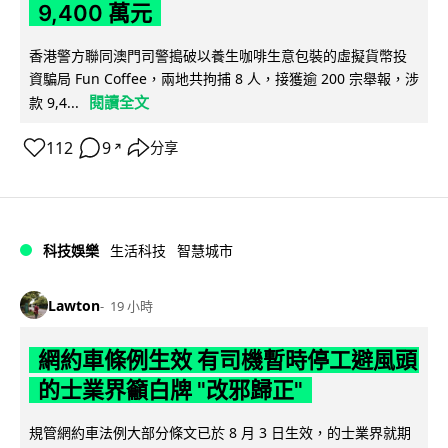
9,400 萬元
香港警方聯同澳門司警搗破以養生咖啡生意包裝的虛擬貨幣投
資騙局 Fun Coffee，兩地共拘捕 8 人，接獲逾 200 宗舉報，涉
閱讀全文
款 9,4...
112
9
分享
↗
科技娛樂
生活科技
智慧城市
Lawton
19 小時
網約車條例生效 有司機暫時停工避風頭
的士業界籲白牌 "改邪歸正"
規管網約車法例大部分條文已於 8 月 3 日生效，的士業界就期