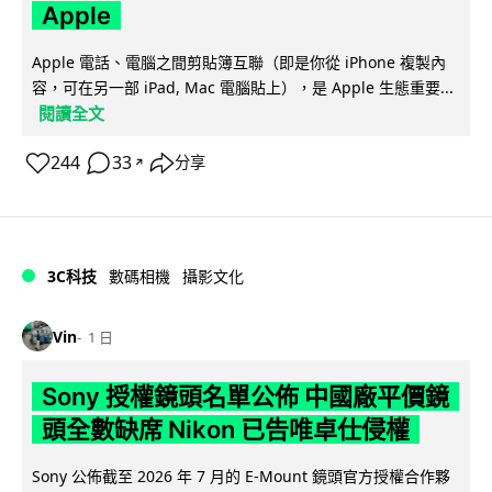
Apple
Apple 電話、電腦之間剪貼簿互聯（即是你從 iPhone 複製內
容，可在另一部 iPad, Mac 電腦貼上），是 Apple 生態重要...
閱讀全文
244
33
分享
↗
3C科技
數碼相機
攝影文化
Vin
1 日
Sony 授權鏡頭名單公佈 中國廠平價鏡
頭全數缺席 Nikon 已告唯卓仕侵權
Sony 公佈截至 2026 年 7 月的 E-Mount 鏡頭官方授權合作夥