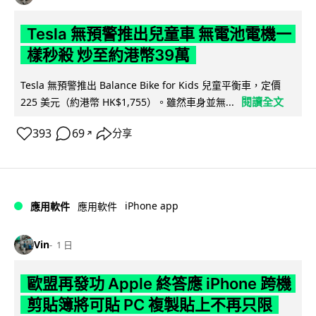
Tesla 無預警推出兒童車 無電池電機一
樣秒殺 炒至約港幣39萬
Tesla 無預警推出 Balance Bike for Kids 兒童平衡車，定價
閱讀全文
225 美元（約港幣 HK$1,755）。雖然車身並無...
393
69
分享
↗
iPhone app
應用軟件
應用軟件
Vin
1 日
歐盟再發功 Apple 終答應 iPhone 跨機
剪貼簿將可貼 PC 複製貼上不再只限