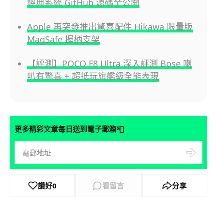
經典系統 GitHub 源碼全公開
Apple 再突發推出驚喜配件 Hikawa 限量版
MagSafe 握柄支架
【評測】POCO F8 Ultra 深入評測 Bose 喇
叭有驚喜 + 超抵玩旗艦級全能表現
📮
更多精彩文章每日送到電子郵箱
讚好
0
看留言
分享