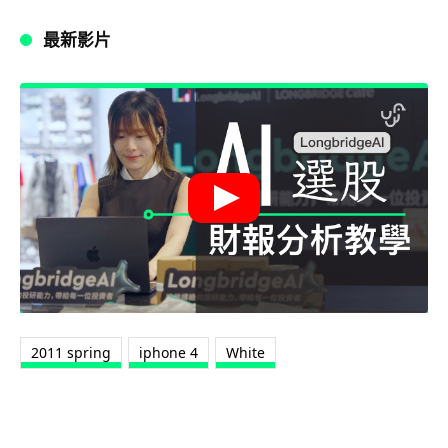
最新影片
2011 spring
iphone 4
White