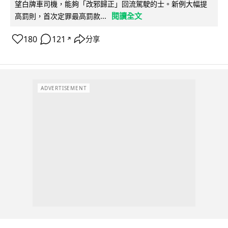
望白牌車司機，能夠「改邪歸正」回流駕駛的士。新例大幅提
閱讀全文
高罰則，首次定罪最高罰款...
180
121
分享
↗
ADVERTISEMENT