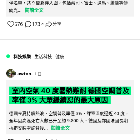
伴名單，共 9 間夥伴入圍，包括蔡司、富士、適馬、騰龍等傳
閱讀全文
統光...
576
173
分享
↗
科技娛樂
生活科技
健康
Lawton
1 日
室內空氣 40 度暑熱難耐 德國空調普及
率僅 3% 大眾繼續忍的最大原因
德國今夏持續熱浪，空調普及率僅 3%，課室溫度逼近 40 度，
全年因高溫死亡人數已升至約 9,800 人。德國及鄰國法國長期
閱讀全文
抗拒安裝空調背後...