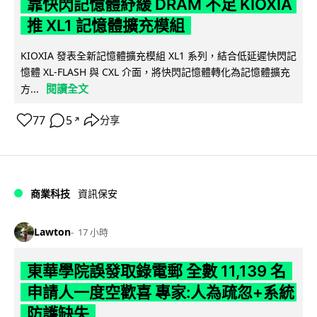
靠快閃記憶體紓緩 DRAM 不足 KIOXIA
推 XL1 記憶體擴充模組
KIOXIA 發表全新記憶體擴充模組 XL1 系列，結合低延遲快閃記
憶體 XL-FLASH 與 CXL 介面，將快閃記憶體轉化為記憶體擴充
閱讀全文
方...
77
5
分享
↗
商業科技
資訊保安
Lawton
17 小時
東華學院誤發取錄電郵 全數 11,139 名
申請人一度空歡喜 專家:人為疏忽+系統
防護缺失