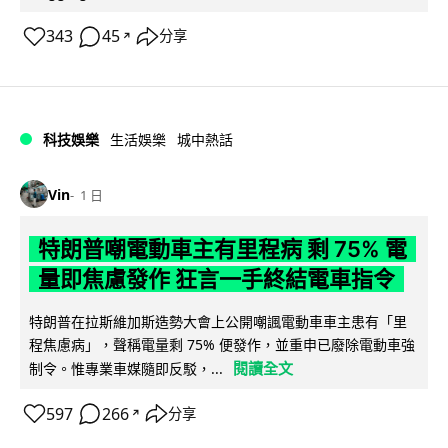
343
45
分享
↗
科技娛樂
生活娛樂
城中熱話
Vin
1 日
特朗普嘲電動車主有里程病 剩 75% 電
量即焦慮發作 狂言一手終結電車指令
特朗普在拉斯維加斯造勢大會上公開嘲諷電動車車主患有「里
程焦慮病」，聲稱電量剩 75% 便發作，並重申已廢除電動車強
閱讀全文
制令。惟專業車媒隨即反駁，...
597
266
分享
↗