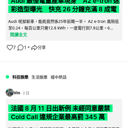
Audi 最慳電量產車現身 A2 e-tron 迷
彩造型曝光 快充 26 分鐘充滿 8 成電
Audi 呢部新車，能耗竟然係25年前嘅一半。 A2 e-tron 風阻低
至0.24，每百公里只需12.8 kWh，一度電行到7.8公里。6...
閱讀全文
7
1
分享
↗
科技娛樂
生活娛樂
城中熱話
Vin
2 日
法國 8 月 11 日出新例 未經同意嚴禁
Cold Call 違規企業最高罰 345 萬