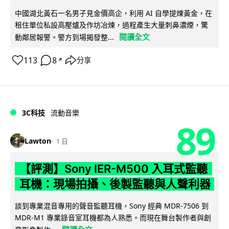
中國湖北黃石一名男子見金價高企，利用 AI 自學提煉黃金，在
租住單位私設高壓爐及作坊冶煉，過程產生大量刺鼻濃煙，驚
閱讀全文
動鄰居報警。警方到場揭發整...
113
8
分享
↗
3C科技
流動音樂
89
Lawton
1 日
【評測】Sony IER-M500 入耳式監聽
耳機：現場拍攝、後製監聽與人聲利器
談到專業混音專用的聲音監聽耳機，Sony 經典 MDR-7506 到
MDR-M1 專業錄音室耳機都為人熟悉。而現在舞台製作者與創