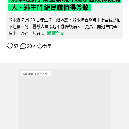
人、逃生門 網民讚值得尊敬
熊本縣 7 月 28 日發生 7.1 級地震，熊本綜合醫院手術室鏡頭拍
下地震一刻，醫護人員臨危不亂保護病人，更馬上開逃生門確
閱讀全文
保出口流通。片段...
67
20
分享
↗
ADVERTISEMENT