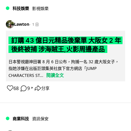
科技娛樂
影視娛樂
Lawton
1 日
訂購 43 億日元精品後棄單 大阪女 2 年
後終被捕 涉海賊王,火影周邊產品
日本警視廳神田署 8 月 6 日公布，拘捕一名 32 歲大阪女子，
指她涉嫌在出版巨頭集英社旗下官方網店「JUMP
閱讀全文
CHARACTERS ST...
68
9
分享
↗
商業科技
資訊保安