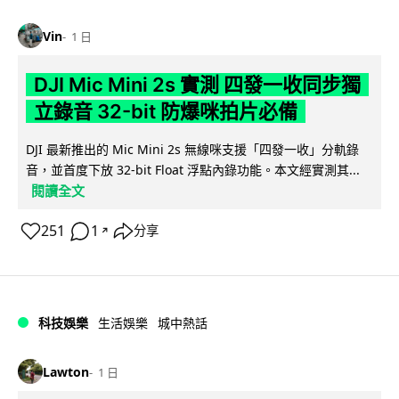
Vin
1 日
DJI Mic Mini 2s 實測 四發一收同步獨
立錄音 32-bit 防爆咪拍片必備
DJI 最新推出的 Mic Mini 2s 無線咪支援「四發一收」分軌錄
音，並首度下放 32-bit Float 浮點內錄功能。本文經實測其...
閱讀全文
251
1
分享
↗
科技娛樂
生活娛樂
城中熱話
Lawton
1 日