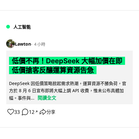
人工智能
Lawton
4 小時
低價不再！DeepSeek 大幅加價在即
低價搶客反釀運算資源告急
DeepSeek 因低價策略掀起需求熱潮，運算資源不勝負荷，官
方於 8 月 6 日宣布即將大幅上調 API 收費，惟未公布具體加
閱讀全文
幅。事件與...
33
12
分享
↗