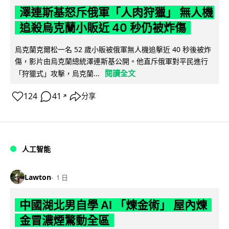
澤連斯基怒斥俄軍「人肉狩獵」 無人機
追殺烏克蘭小販近 40 秒仍被炸傷
烏克蘭克爾松一名 52 歲小販被俄軍無人機追擊近 40 秒後被炸
傷，影片由烏克蘭總統澤連斯基公開。他直斥俄軍對平民進行
閱讀全文
「狩獵式」攻擊，烏克蘭...
124
41
分享
↗
人工智能
Lawton
1 日
中國湖北男自學 AI 「煉金術」 屋內煉
金冒濃煙驚動全區