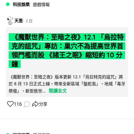
科技娛樂
遊戲情報
天恩
2 日
《魔獸世界：至暗之夜》12.1 「烏拉特
克的詛咒」專訪：巢穴不為提高世界首
領門檻而設 《諸王之眠》縮短約 10 分
鐘
《魔獸世界：至暗之夜》版本更新 12.1「烏拉特克的詛咒」將
於 8 月 13 日正式上線，帶來全新區域「盤蛇島」、地城「毒牙
閱讀全文
祭壇」、新型態世...
116
分享