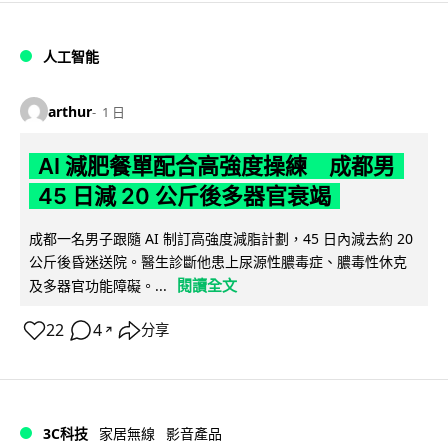
人工智能
arthur
1 日
AI 減肥餐單配合高強度操練 成都男
45 日減 20 公斤後多器官衰竭
成都一名男子跟隨 AI 制訂高強度減脂計劃，45 日內減去約 20
公斤後昏迷送院。醫生診斷他患上尿源性膿毒症、膿毒性休克
閱讀全文
及多器官功能障礙。...
22
4
分享
↗
3C科技
家居無線
影音產品