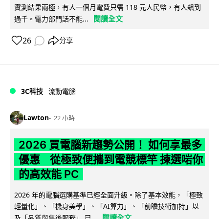
實測結果兩極，有人一個月電費只需 118 元人民幣，有人飆到
閱讀全文
過千。電力部門話不能...
26
分享
3C科技
流動電腦
Lawton
22 小時
2026 買電腦新趨勢公開！ 如何享最多
優惠 從極致便攜到電競標竿 揀選啱你
的高效能 PC
2026 年的電腦選購基準已經全面升級。除了基本效能，「極致
輕量化」、「機身美學」、「AI算力」、「前瞻技術加持」以
閱讀全文
及「品質與售後服務」 已...