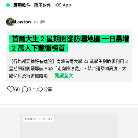
iOS App
應用軟件
應用軟件
Lawton
6 小時
首爾大生 2 星期開發防曬地圖 一日暴增
2 萬人下載衝榜首
【行路都要揀好有遮陰】南韓首爾大學 23 歲學生劉敏俊利用 2
星期開發防曬導航 App「走向陰涼處」，結合建築物高度、太
閱讀全文
陽仰角及行道樹陰影...
60
3
分享
↗
ADVERTISEMENT