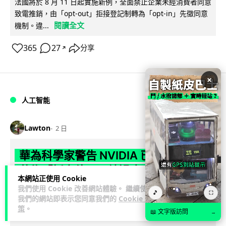
法國將於 8 月 11 日起實施新例，全面禁止企業未經消費者同意
致電推銷，由「opt-out」拒接登記制轉為「opt-in」先徵同意
閱讀全文
機制。違...
365
27
分享
↗
×
人工智能
Lawton
2 日
華為科學家警告 NVIDIA 已近物理極限
華為「韜定律」可繞過摩爾定律瓶頸
本網站正使用 Cookie
我們使用 Cookie 改善網站體驗。 繼續使用
華為半導體首席科學家廖恒罕見接受近 5 小時專訪，警告
🎵
⛶
我們的網站即表示您同意我們的
Cookie 政
NVIDIA 等西方晶片巨頭正逼近物理極限，傳統製程升級已失經
策
。
📖 文字版訪問
→
閱讀全文
濟效益。他同時介紹華為...