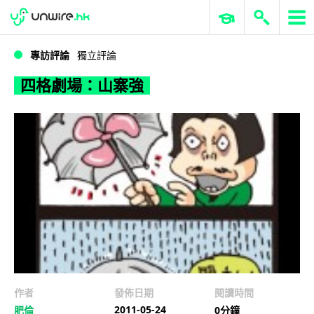
WWDC 2026
GenAI 與雲端科技專區
ERP 與商業 AI
四格劇場：山寨強
專訪評論
獨立評論
四格劇場：山寨強
作者
發佈日期
閱讀時間
2011-05-24
肥倫
0分鐘