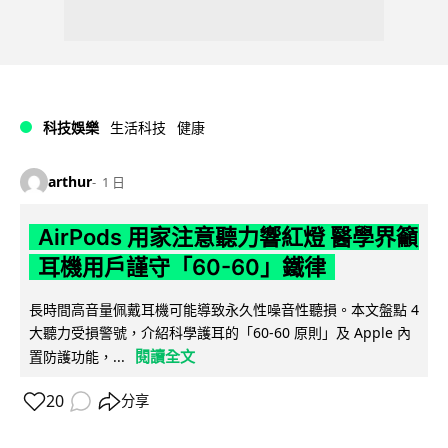
科技娛樂
生活科技
健康
arthur
1 日
AirPods 用家注意聽力響紅燈 醫學界籲
耳機用戶謹守「60-60」鐵律
長時間高音量佩戴耳機可能導致永久性噪音性聽損。本文盤點 4
大聽力受損警號，介紹科學護耳的「60-60 原則」及 Apple 內
閱讀全文
置防護功能，...
20
分享