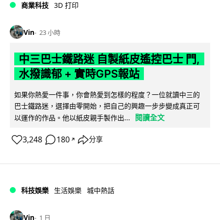
商業科技
3D 打印
Vin
23 小時
中三巴士鐵路迷 自製紙皮遙控巴士 門,
水撥識郁 + 實時GPS報站
如果你熱愛一件事，你會熱愛到怎樣的程度？一位就讀中三的
巴士鐵路迷，選擇由零開始，把自己的興趣一步步變成真正可
閱讀全文
以運作的作品。他以紙皮親手製作出...
3,248
180
分享
↗
科技娛樂
生活娛樂
城中熱話
Vin
1 日