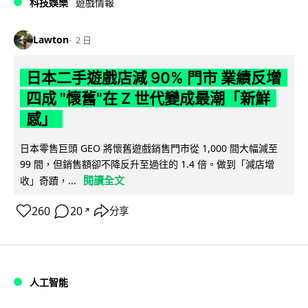
科技娛樂
遊戲情報
Lawton
2 日
日本二手遊戲店減 90% 門市 業績反增
四成 "懷舊"在 Z 世代變成最潮「新鮮
感」
日本零售巨頭 GEO 將懷舊遊戲銷售門市從 1,000 間大幅減至
99 間，但銷售額卻不降反升至過往的 1.4 倍。做到「減店增
閱讀全文
收」奇蹟，...
260
20
分享
↗
人工智能