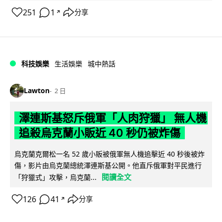
251
1
分享
↗
科技娛樂
生活娛樂
城中熱話
Lawton
2 日
澤連斯基怒斥俄軍「人肉狩獵」 無人機
追殺烏克蘭小販近 40 秒仍被炸傷
烏克蘭克爾松一名 52 歲小販被俄軍無人機追擊近 40 秒後被炸
傷，影片由烏克蘭總統澤連斯基公開。他直斥俄軍對平民進行
閱讀全文
「狩獵式」攻擊，烏克蘭...
126
41
分享
↗