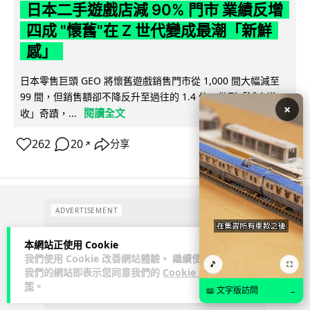
日本二手遊戲店減 90% 門市 業績反增
四成 "懷舊"在 Z 世代變成最潮「新鮮
感」
日本零售巨頭 GEO 將懷舊遊戲銷售門市從 1,000 間大幅減至
99 間，但銷售額卻不降反升至過往的 1.4 倍。做到「減店增
×
閱讀全文
收」奇蹟，...
262
20
分享
↗
ADVERTISEMENT
本網站正使用 Cookie
我們使用 Cookie 改善網站體驗。 繼續使用
🎵
⛶
我們的網站即表示您同意我們的
Cookie 政
策
。
📖 文字版訪問
→