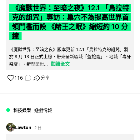
《魔獸世界：至暗之夜》12.1 「烏拉特
克的詛咒」專訪：巢穴不為提高世界首
領門檻而設 《諸王之眠》縮短約 10 分
鐘
《魔獸世界：至暗之夜》版本更新 12.1「烏拉特克的詛咒」將
於 8 月 13 日正式上線，帶來全新區域「盤蛇島」、地城「毒牙
閱讀全文
祭壇」、新型態世...
116
分享
科技娛樂
遊戲情報
Lawton
2 日