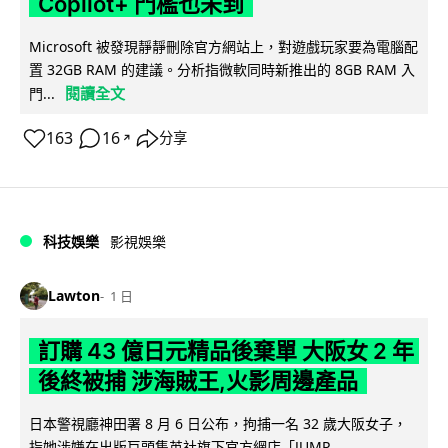
Copilot+ 門檻也未到
Microsoft 被發現靜靜刪除官方網站上，對遊戲玩家要為電腦配
置 32GB RAM 的建議。分析指微軟同時新推出的 8GB RAM 入
閱讀全文
門...
163
16
分享
↗
科技娛樂
影視娛樂
Lawton
1 日
訂購 43 億日元精品後棄單 大阪女 2 年
後終被捕 涉海賊王,火影周邊產品
日本警視廳神田署 8 月 6 日公布，拘捕一名 32 歲大阪女子，
指她涉嫌在出版巨頭集英社旗下官方網店「JUMP