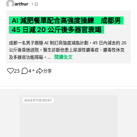
arthur
1 日
AI 減肥餐單配合高強度操練 成都男
45 日減 20 公斤後多器官衰竭
成都一名男子跟隨 AI 制訂高強度減脂計劃，45 日內減去約 20
公斤後昏迷送院。醫生診斷他患上尿源性膿毒症、膿毒性休克
閱讀全文
及多器官功能障礙。...
23
4
分享
↗
ADVERTISEMENT