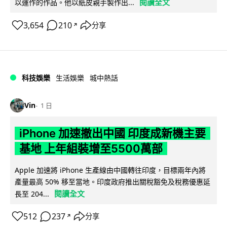
閱讀全文
以運作的作品。他以紙皮親手製作出...
3,654
210
分享
↗
科技娛樂
生活娛樂
城中熱話
Vin
1 日
iPhone 加速撤出中國 印度成新機主要
基地 上年組裝增至5500萬部
Apple 加速將 iPhone 生產線由中國轉往印度，目標兩年內將
產量最高 50% 移至當地。印度政府推出關稅豁免及稅務優惠延
閱讀全文
長至 204...
512
237
分享
↗