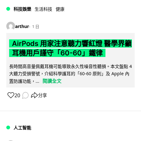
科技娛樂
生活科技
健康
arthur
1 日
AirPods 用家注意聽力響紅燈 醫學界籲
耳機用戶謹守「60-60」鐵律
長時間高音量佩戴耳機可能導致永久性噪音性聽損。本文盤點 4
大聽力受損警號，介紹科學護耳的「60-60 原則」及 Apple 內
閱讀全文
置防護功能，...
20
分享
人工智能