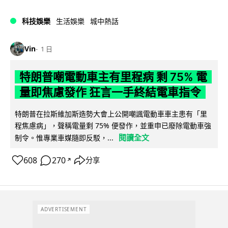
科技娛樂
生活娛樂
城中熱話
Vin
1 日
特朗普嘲電動車主有里程病 剩 75% 電
量即焦慮發作 狂言一手終結電車指令
特朗普在拉斯維加斯造勢大會上公開嘲諷電動車車主患有「里
程焦慮病」，聲稱電量剩 75% 便發作，並重申已廢除電動車強
閱讀全文
制令。惟專業車媒隨即反駁，...
608
270
分享
↗
ADVERTISEMENT