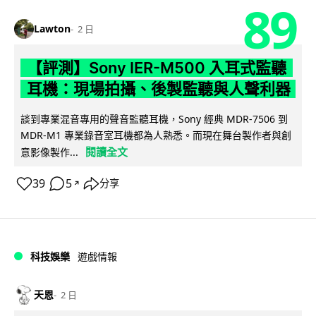
89
Lawton
2 日
【評測】Sony IER-M500 入耳式監聽
耳機：現場拍攝、後製監聽與人聲利器
談到專業混音專用的聲音監聽耳機，Sony 經典 MDR-7506 到
MDR-M1 專業錄音室耳機都為人熟悉。而現在舞台製作者與創
閱讀全文
意影像製作...
39
5
分享
↗
科技娛樂
遊戲情報
天恩
2 日