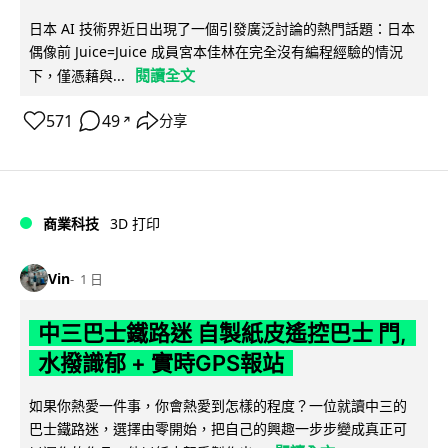
日本 AI 技術界近日出現了一個引發廣泛討論的熱門話題：日本
偶像前 Juice=Juice 成員宮本佳林在完全沒有編程經驗的情況
閱讀全文
下，僅憑藉與...
571
49
分享
↗
商業科技
3D 打印
Vin
1 日
中三巴士鐵路迷 自製紙皮遙控巴士 門,
水撥識郁 + 實時GPS報站
如果你熱愛一件事，你會熱愛到怎樣的程度？一位就讀中三的
巴士鐵路迷，選擇由零開始，把自己的興趣一步步變成真正可