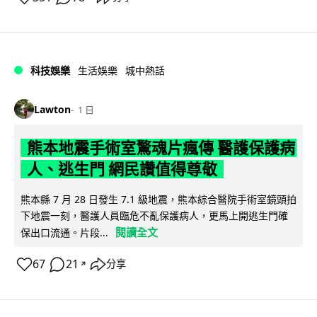
科技娛樂
生活娛樂
城中熱話
Lawton
1 日
熊本地震手術室驚魂片瘋傳 醫護保護病
人、逃生門 網民讚值得尊敬
熊本縣 7 月 28 日發生 7.1 級地震，熊本綜合醫院手術室鏡頭拍
下地震一刻，醫護人員臨危不亂保護病人，更馬上開逃生門確
閱讀全文
保出口流通。片段...
67
21
分享
↗