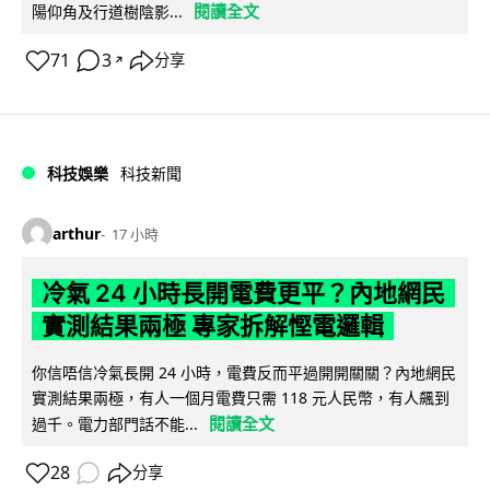
閱讀全文
陽仰角及行道樹陰影...
71
3
分享
↗
科技娛樂
科技新聞
arthur
17 小時
冷氣 24 小時長開電費更平？內地網民
實測結果兩極 專家拆解慳電邏輯
你信唔信冷氣長開 24 小時，電費反而平過開開關關？內地網民
實測結果兩極，有人一個月電費只需 118 元人民幣，有人飆到
閱讀全文
過千。電力部門話不能...
28
分享