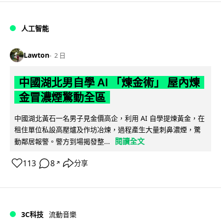
人工智能
Lawton
2 日
中國湖北男自學 AI 「煉金術」 屋內煉
金冒濃煙驚動全區
中國湖北黃石一名男子見金價高企，利用 AI 自學提煉黃金，在
租住單位私設高壓爐及作坊冶煉，過程產生大量刺鼻濃煙，驚
閱讀全文
動鄰居報警。警方到場揭發整...
113
8
分享
↗
3C科技
流動音樂