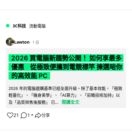
3C科技
流動電腦
Lawton
1 日
2026 買電腦新趨勢公開！ 如何享最多
優惠 從極致便攜到電競標竿 揀選啱你
的高效能 PC
2026 年的電腦選購基準已經全面升級。除了基本效能，「極致
輕量化」、「機身美學」、「AI算力」、「前瞻技術加持」以
閱讀全文
及「品質與售後服務」 已...
21
1
分享
↗