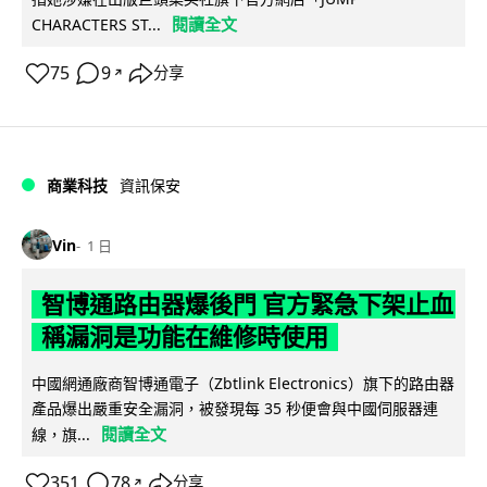
閱讀全文
CHARACTERS ST...
75
9
分享
↗
商業科技
資訊保安
Vin
1 日
智博通路由器爆後門 官方緊急下架止血
稱漏洞是功能在維修時使用
中國網通廠商智博通電子（Zbtlink Electronics）旗下的路由器
產品爆出嚴重安全漏洞，被發現每 35 秒便會與中國伺服器連
閱讀全文
線，旗...
351
78
分享
↗