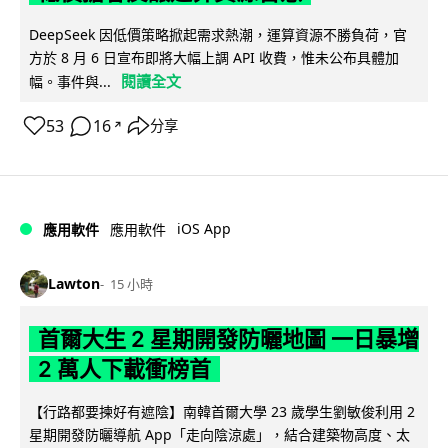
DeepSeek 因低價策略掀起需求熱潮，運算資源不勝負荷，官
方於 8 月 6 日宣布即將大幅上調 API 收費，惟未公布具體加
閱讀全文
幅。事件與...
53
16
分享
↗
iOS App
應用軟件
應用軟件
Lawton
15 小時
首爾大生 2 星期開發防曬地圖 一日暴增
2 萬人下載衝榜首
【行路都要揀好有遮陰】南韓首爾大學 23 歲學生劉敏俊利用 2
星期開發防曬導航 App「走向陰涼處」，結合建築物高度、太