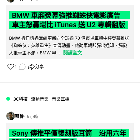
BMW 車廂熒幕強推蜘蛛俠電影廣告
車主怒轟堪比 iTunes 送 U2 專輯翻版
BMW 近日透過無線更新向全球逾 70 個市場車輛中控熒幕推送
《蜘蛛俠：英雄重生》宣傳動畫，啟動車輛即彈出通知，觸發
閱讀全文
大批車主不滿。BMW 早...
1
分享
3C科技
流動音樂
音樂耳機
藍骨
6 小時
Sony 傳推平價復刻版耳筒 沿用六年