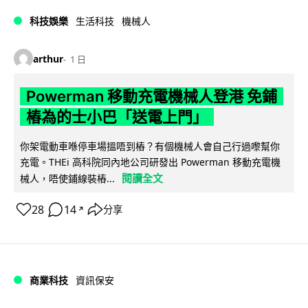
科技娛樂
生活科技
機械人
arthur
1 日
Powerman 移動充電機械人登港 免鋪
樁為的士小巴「送電上門」
你架電動車喺停車場搵唔到樁？有個機械人會自己行過嚟幫你
充電。THEi 高科院同內地公司研發出 Powerman 移動充電機
閱讀全文
械人，唔使鋪線裝樁...
28
14
分享
↗
商業科技
資訊保安