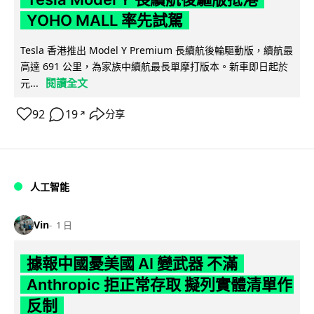
YOHO MALL 率先試駕
Tesla 香港推出 Model Y Premium 長續航後輪驅動版，續航最
高達 691 公里，為家族中續航最長單摩打版本。新車即日起於
閱讀全文
元...
92
19
分享
↗
人工智能
Vin
1 日
據報中國憂美國 AI 變武器 不滿
Anthropic 拒正常存取 擬列實體清單作
反制