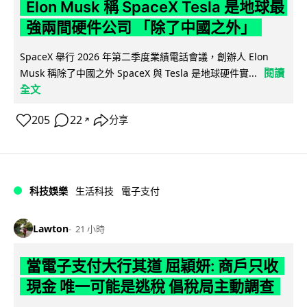
Elon Musk 稱 SpaceX Tesla 是地球最
強兩間硬件公司 「除了中國之外」
SpaceX 舉行 2026 年第二季度業績電話會議，創辦人 Elon
閱讀
Musk 稱除了中國之外 SpaceX 與 Tesla 是地球硬件實...
全文
205
22
分享
↗
科技娛樂
生活科技
電子支付
Lawton
21 小時
當電子支付大行其道 屈穎妍: 商戶只收
現金 唯一可能是逃稅 倡稅局主動調查