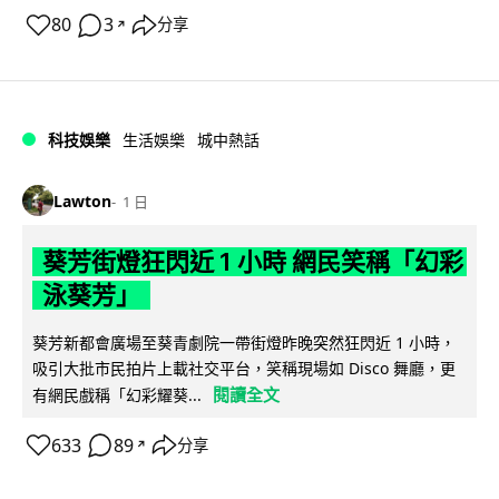
80
3
分享
↗
科技娛樂
生活娛樂
城中熱話
Lawton
1 日
葵芳街燈狂閃近 1 小時 網民笑稱「幻彩
泳葵芳」
葵芳新都會廣場至葵青劇院一帶街燈昨晚突然狂閃近 1 小時，
吸引大批市民拍片上載社交平台，笑稱現場如 Disco 舞廳，更
閱讀全文
有網民戲稱「幻彩耀葵...
633
89
分享
↗