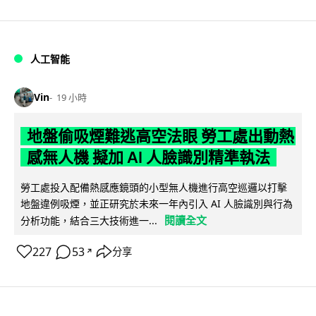
人工智能
Vin
19 小時
地盤偷吸煙難逃高空法眼 勞工處出動熱
感無人機 擬加 AI 人臉識別精準執法
勞工處投入配備熱感應鏡頭的小型無人機進行高空巡邏以打擊
地盤違例吸煙，並正研究於未來一年內引入 AI 人臉識別與行為
閱讀全文
分析功能，結合三大技術進一...
227
53
分享
↗