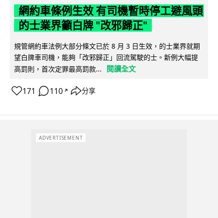
網約車條例生效 有司機暫時停工避風頭
的士業界籲白牌 "改邪歸正"
規管網約車法例大部分條文已於 8 月 3 日生效，的士業界就期
望白牌車司機，能夠「改邪歸正」回流駕駛的士。新例大幅提
閱讀全文
高罰則，首次定罪最高罰款...
171
110
分享
↗
ADVERTISEMENT