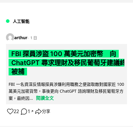
人工智能
arthur
1 日
FBI 探員涉盜 100 萬美元加密幣 向
ChatGPT 尋求理財及移民葡萄牙建議終
被捕
FBI 一名資深反情報探員涉嫌利用職務之便盜取敵對國家近 100
萬美元加密貨幣，事後更向 ChatGPT 諮詢理財及移民葡萄牙方
閱讀全文
案，最終因...
22
1
分享
↗