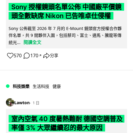
Sony 授權鏡頭名單公佈 中國廠平價鏡
頭全數缺席 Nikon 已告唯卓仕侵權
Sony 公佈截至 2026 年 7 月的 E-Mount 鏡頭官方授權合作夥
伴名單，共 9 間夥伴入圍，包括蔡司、富士、適馬、騰龍等傳
閱讀全文
統光...
570
170
分享
↗
科技娛樂
生活科技
健康
Lawton
1 日
室內空氣 40 度暑熱難耐 德國空調普及
率僅 3% 大眾繼續忍的最大原因