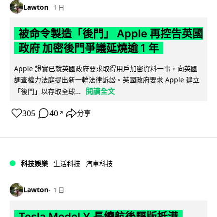
Lawton
1 日
被命令製造「後門」 Apple 再控告英國
政府 加密後門爭議延燒逾 1 年
Apple 證實已就英國政府要求取得用戶加密資料一事，向英國
調查權力法庭提出新一輪法律訴訟。英國政府要求 Apple 建立
閱讀全文
「後門」以存取全球...
305
40
分享
↗
科技娛樂
生活科技
汽車科技
Lawton
1 日
Tesla Model Y 長續航後驅版抵港