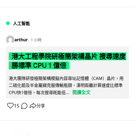
人工智能
arthur
1 小時
港大工程學院研極簡架構晶片 搜尋速度
勝標準 CPU 1 億倍
港大團隊研發極簡架構模擬內容尋址記憶體（CAM）晶片，用
二硫化鉬及半金屬銻克服傳輸瓶頸，漢明距離計算速度比標準
閱讀全文
CPU快1億倍，每次搜尋耗能低...
15
分享