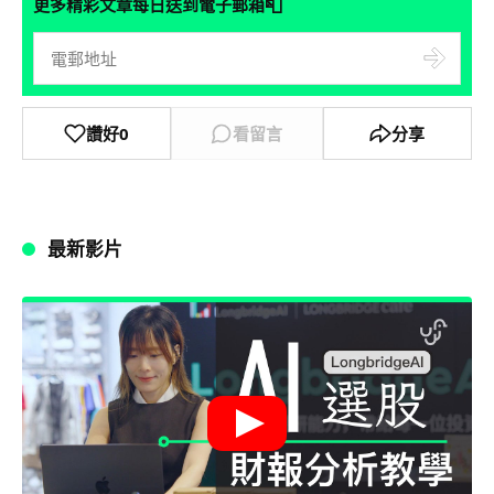
📮
更多精彩文章每日送到電子郵箱
讚好
0
看留言
分享
最新影片