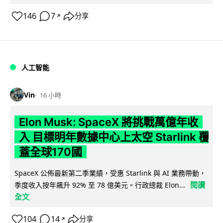
146
7
分享
↗
人工智能
Vin
16 小時
Elon Musk: SpaceX 將挑戰萬億年收
入 目標明年數據中心上太空 Starlink 覆
蓋全球170國
SpaceX 公佈最新第二季業績，受惠 Starlink 與 AI 業務帶動，
閱讀
季度收入按年飆升 92% 至 78 億美元。行政總裁 Elon...
全文
104
14
分享
↗