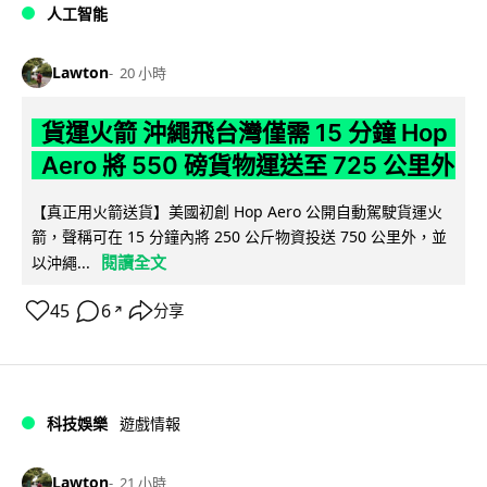
人工智能
Lawton
20 小時
貨運火箭 沖繩飛台灣僅需 15 分鐘 Hop
Aero 將 550 磅貨物運送至 725 公里外
【真正用火箭送貨】美國初創 Hop Aero 公開自動駕駛貨運火
箭，聲稱可在 15 分鐘內將 250 公斤物資投送 750 公里外，並
閱讀全文
以沖繩...
45
6
分享
↗
科技娛樂
遊戲情報
Lawton
21 小時