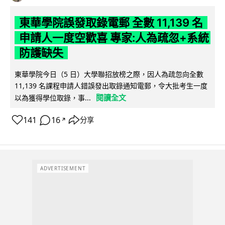
東華學院誤發取錄電郵 全數 11,139 名
申請人一度空歡喜 專家:人為疏忽+系統
防護缺失
東華學院今日（5 日）大學聯招放榜之際，因人為疏忽向全數
11,139 名課程申請人錯誤發出取錄通知電郵，令大批考生一度
閱讀全文
以為獲得學位取錄，事...
141
16
分享
↗
ADVERTISEMENT