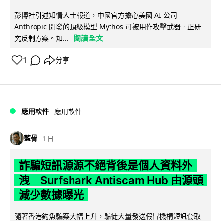
彭博社引述知情人士報道，中國官方擔心美國 AI 公司
Anthropic 開發的頂級模型 Mythos 可被用作攻擊武器，正研
閱讀全文
究反制方案。知...
1
分享
應用軟件
應用軟件
藍骨
1 日
詐騙短訊源源不絕背後是個人資料外
洩 Surfshark Antiscam Hub 由源頭
減少數據曝光
隨著香港釣魚騙案大幅上升，騙徒大量發送假冒機構短訊套取