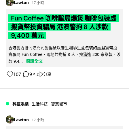
Lawton
17 小時
Fun Coffee 咖啡騙局爆煲 咖啡包裝虛
擬貨幣投資騙局 港澳警拘 8 人涉款
9,400 萬元
香港警方聯同澳門司警搗破以養生咖啡生意包裝的虛擬貨幣投
資騙局 Fun Coffee，兩地共拘捕 8 人，接獲逾 200 宗舉報，涉
閱讀全文
款 9,4...
107
9
分享
↗
科技娛樂
生活科技
智慧城市
Lawton
17 小時