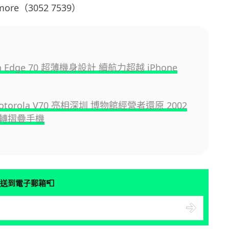
ore（3052 7539）
la Edge 70 超薄機身設計 續航力超越 iPhone
otorola V70 亮相深圳 博物館經營者還原 2002
轉摺疊手機
📮
送到電子郵箱