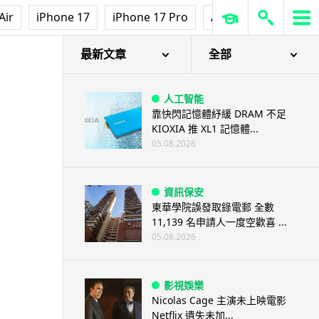
Air
iPhone 17
iPhone 17 Pro
AirPods Pro 3
Ap
最新文章
全部
人工智能
靠快閃記憶體紓緩 DRAM 不足
KIOXIA 推 XL1 記憶體...
05.08.2026
資訊保安
東華學院誤發取錄電郵 全數
11,139 名申請人一度空歡喜 ...
05.08.2026
影視娛樂
Nicolas Cage 主演未上映電影
Netflix 遺失未加...