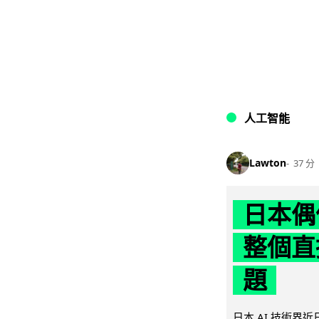
人工智能
Lawton
37 分
日本偶
整個直
題
日本 AI 技術