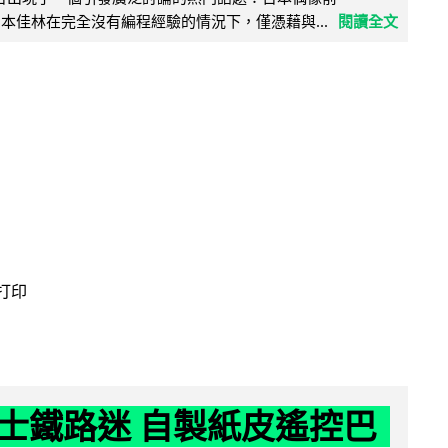
e 成員宮本佳林在完全沒有編程經驗的情況下，僅憑藉與...
閱讀全文
 打印
士鐵路迷 自製紙皮遙控巴