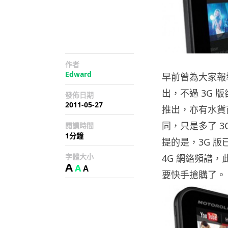
作者
Edward
早前曾為大家報導過香
出，不過 3G
發佈日期
2011-05-27
推出，亦有水貨商
同，只是多了 
閱讀時間
1分鐘
提的是，3G 版
字體大小
4G 網絡頻譜，
A
A
A
要快手搶購了。