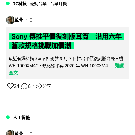
3C科技
流動音樂
音樂耳機
藍骨
1 日
Sony 傳推平價復刻版耳筒 沿用六年
舊款規格挑戰加價潮
最近有爆料指 Sony 計劃於 9 月 7 日推出平價復刻版降噪耳機
閱讀
WH-1000XM4C，規格幾乎與 2020 年 WH-1000XM4...
全文
24
8
分享
↗
人工智能
藍骨
1 日