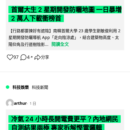
首爾大生 2 星期開發防曬地圖 一日暴增
2 萬人下載衝榜首
【行路都要揀好有遮陰】南韓首爾大學 23 歲學生劉敏俊利用 2
星期開發防曬導航 App「走向陰涼處」，結合建築物高度、太
閱讀全文
陽仰角及行道樹陰影...
97
4
分享
↗
科技娛樂
科技新聞
arthur
1 日
冷氣 24 小時長開電費更平？內地網民
自測結果兩極 專家拆解慳電邏輯