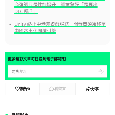
商強調只是性能提升 網友驚訝「是要出
DLC 嗎？」
Unity 終止中港澳遊戲服務 開發商須遷移至
中國本土化團結引擎
📮
更多精彩文章每日送到電子郵箱
讚好
0
看留言
分享