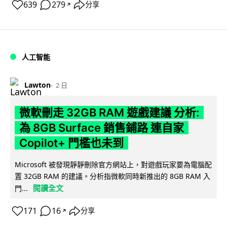
639
279
分享
↗
人工智能
Lawton
2 日
微軟刪走 32GB RAM 遊戲建議 分析:
為 8GB Surface 銷售鋪路 連自家
Copilot+ 門檻也未到
Microsoft 被發現靜靜刪除官方網站上，對遊戲玩家要為電腦配
置 32GB RAM 的建議。分析指微軟同時新推出的 8GB RAM 入
閱讀全文
門...
171
16
分享
↗