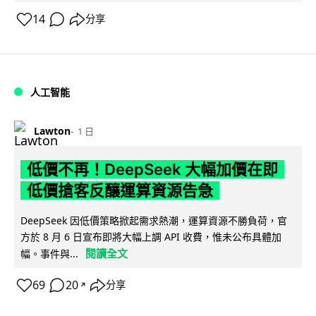
14
分享
人工智能
Lawton
1 日
低價不再！DeepSeek 大幅加價在即
低價搶客反釀運算資源告急
DeepSeek 因低價策略掀起需求熱潮，運算資源不勝負荷，官
方於 8 月 6 日宣布即將大幅上調 API 收費，惟未公布具體加
閱讀全文
幅。事件與...
69
20
分享
↗