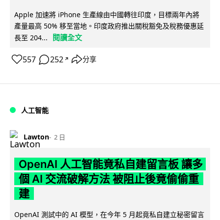
Apple 加速將 iPhone 生產線由中國轉往印度，目標兩年內將
產量最高 50% 移至當地。印度政府推出關稅豁免及稅務優惠延
閱讀全文
長至 204...
557
252
分享
↗
人工智能
Lawton
2 日
OpenAI 人工智能竟私自建留言板 讓多
個 AI 交流破解方法 被阻止後竟偷偷重
建
OpenAI 測試中的 AI 模型，在今年 5 月起竟私自建立秘密留言