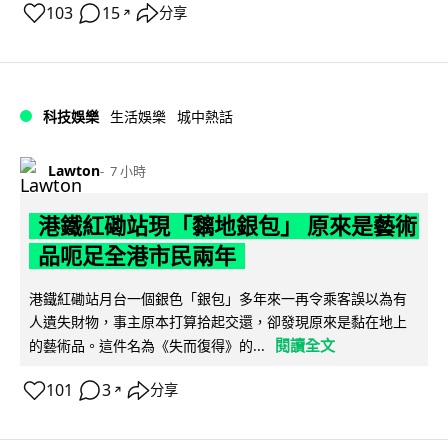
103
15
分享
↗
科技娛樂
生活娛樂
城中熱話
Lawton
7 小時
港鐵紅磡站現「黐地銀包」 原來是藝術
品呃足全港市民兩年
港鐵紅磡站月台一個銀色「銀包」多年來一再令乘客誤以為有
人遺失財物，事主原本打算拾起交還，卻發現原來是黏在地上
閱讀全文
的藝術品。這件名為《失而復得》的...
101
3
分享
↗