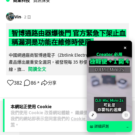
商業科技
資訊保安
Vin
2 日
智博通路由器爆後門 官方緊急下架止血
稱漏洞是功能在維修時使用
×
中國網通廠商智博通電子（Zbtlink Electronics）旗下的路由器
產品爆出嚴重安全漏洞，被發現每 35 秒便會與中國伺服器連
閱讀全文
線，旗...
382
86
分享
↗
本網站正使用 Cookie
ADVERTISEMENT
我們使用 Cookie 改善網站體驗。 繼續使用
🎵
⛶
我們的網站即表示您同意我們的
Cookie 政
策
。
📖 詳細評測
→