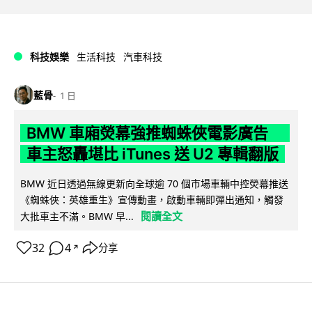
科技娛樂
生活科技
汽車科技
藍骨
1 日
BMW 車廂熒幕強推蜘蛛俠電影廣告
車主怒轟堪比 iTunes 送 U2 專輯翻版
BMW 近日透過無線更新向全球逾 70 個市場車輛中控熒幕推送
《蜘蛛俠：英雄重生》宣傳動畫，啟動車輛即彈出通知，觸發
閱讀全文
大批車主不滿。BMW 早...
32
4
分享
↗