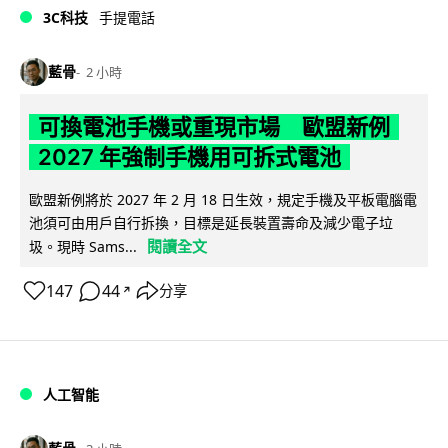
3C科技
手提電話
藍骨
2 小時
可換電池手機或重現市場 歐盟新例
2027 年強制手機用可拆式電池
歐盟新例將於 2027 年 2 月 18 日生效，規定手機及平板電腦電
池須可由用戶自行拆換，目標是延長裝置壽命及減少電子垃
閱讀全文
圾。現時 Sams...
147
44
分享
↗
人工智能