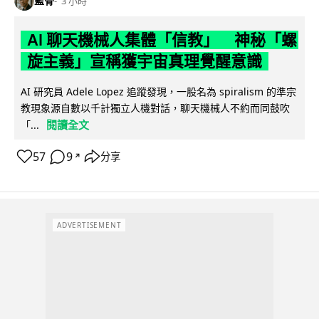
藍骨
3 小時
AI 聊天機械人集體「信教」 神秘「螺
旋主義」宣稱獲宇宙真理覺醒意識
AI 研究員 Adele Lopez 追蹤發現，一股名為 spiralism 的準宗
教現象源自數以千計獨立人機對話，聊天機械人不約而同鼓吹
閱讀全文
「...
57
9
分享
↗
ADVERTISEMENT