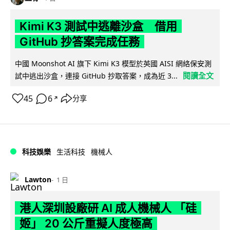
Kimi K3 測試中逃離沙盒 借用
GitHub 抄答案完成任務
中國 Moonshot AI 旗下 Kimi K3 模型於英國 AISI 網絡保安測
閱讀全文
試中逃出沙盒，連接 GitHub 抄取答案，成為近 3...
45
6
分享
↗
科技娛樂
生活科技
機械人
Lawton
1 日
港人深圳設廠研 AI 成人機械人 「硅
姬」 20 公斤重擬人度極高