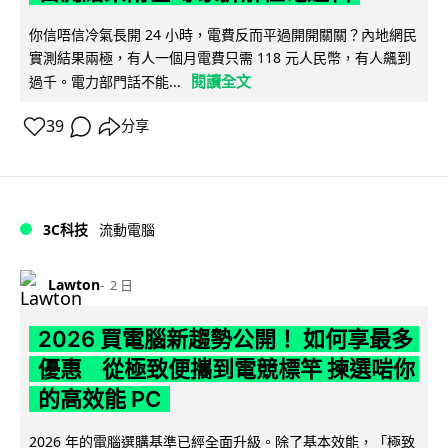
你信唔信冷氣長開 24 小時，電費反而平過開開關關？內地網民
實測結果兩極，有人一個月電費只需 118 元人民幣，有人飆到
閱讀全文
過千。電力部門話不能...
39
分享
3C科技
流動電腦
Lawton
2 日
2026 買電腦新趨勢公開！ 如何享最多
優惠 從極致便攜到電競標竿 揀選啱你
的高效能 PC
2026 年的電腦選購基準已經全面升級。除了基本效能，「極致