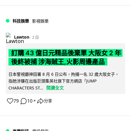
科技娛樂
影視娛樂
Lawton
2 日
訂購 43 億日元精品後棄單 大阪女 2 年
後終被捕 涉海賊王,火影周邊產品
日本警視廳神田署 8 月 6 日公布，拘捕一名 32 歲大阪女子，
指她涉嫌在出版巨頭集英社旗下官方網店「JUMP
閱讀全文
CHARACTERS ST...
79
10
分享
↗