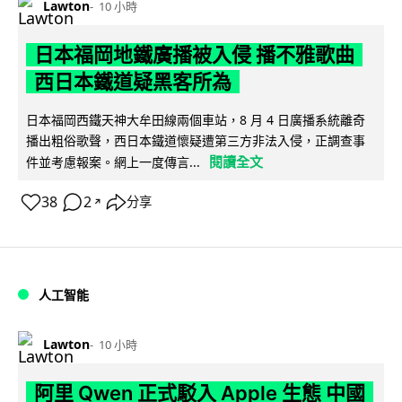
Lawton
10 小時
日本福岡地鐵廣播被入侵 播不雅歌曲
西日本鐵道疑黑客所為
日本福岡西鐵天神大牟田線兩個車站，8 月 4 日廣播系統離奇
播出粗俗歌聲，西日本鐵道懷疑遭第三方非法入侵，正調查事
閱讀全文
件並考慮報案。網上一度傳言...
38
2
分享
↗
人工智能
Lawton
10 小時
阿里 Qwen 正式駁入 Apple 生態 中國