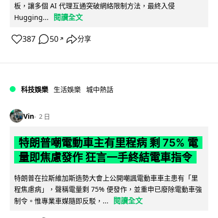
板，讓多個 AI 代理互通突破網絡限制方法，最終入侵
閱讀全文
Hugging...
387
50
分享
↗
科技娛樂
生活娛樂
城中熱話
Vin
2 日
特朗普嘲電動車主有里程病 剩 75% 電
量即焦慮發作 狂言一手終結電車指令
特朗普在拉斯維加斯造勢大會上公開嘲諷電動車車主患有「里
程焦慮病」，聲稱電量剩 75% 便發作，並重申已廢除電動車強
閱讀全文
制令。惟專業車媒隨即反駁，...