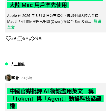
大陸 Mac 用戶率先使用
Apple 於 2026 年 8 月 8 日公布指引，確認中國大陸合資格
閱讀
Mac 用戶可將阿里巴巴千問 (Qwen) 接駁至 Siri 及寫...
全文
39
5
分享
↗
人工智能
藍骨
23 小時
中國官媒批評 AI 術語濫用英文 稱
「Token」與「Agent」動搖科技話語
權