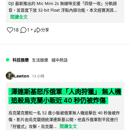
DJI 最新推出的 Mic Mini 2s 無線咪支援「四發一收」分軌錄
音，並首度下放 32-bit Float 浮點內錄功能。本文經實測其...
閱讀全文
18
1
分享
↗
科技娛樂
生活娛樂
城中熱話
Lawton
13 小時
澤連斯基怒斥俄軍「人肉狩獵」 無人機
追殺烏克蘭小販近 40 秒仍被炸傷
烏克蘭克爾松一名 52 歲小販被俄軍無人機追擊近 40 秒後被炸
傷，影片由烏克蘭總統澤連斯基公開。他直斥俄軍對平民進行
閱讀全文
「狩獵式」攻擊，烏克蘭...