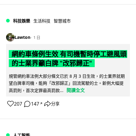
科技娛樂
生活科技
智慧城市
Lawton
1 日
網約車條例生效 有司機暫時停工避風頭
的士業界籲白牌 "改邪歸正"
規管網約車法例大部分條文已於 8 月 3 日生效，的士業界就期
望白牌車司機，能夠「改邪歸正」回流駕駛的士。新例大幅提
閱讀全文
高罰則，首次定罪最高罰款...
207
147
分享
↗
人工智能