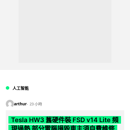
人工智能
arthur
23 小時
Tesla HW3 舊硬件裝 FSD v14 Lite 頻
現過熱 部分電腦損毀車主須自費維修