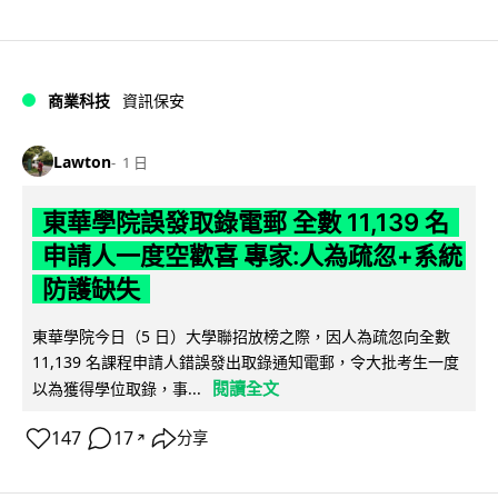
商業科技
資訊保安
Lawton
1 日
東華學院誤發取錄電郵 全數 11,139 名
申請人一度空歡喜 專家:人為疏忽+系統
防護缺失
東華學院今日（5 日）大學聯招放榜之際，因人為疏忽向全數
11,139 名課程申請人錯誤發出取錄通知電郵，令大批考生一度
閱讀全文
以為獲得學位取錄，事...
147
17
分享
↗