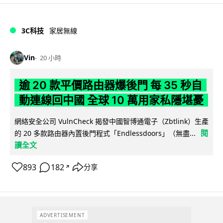
3C科技
家居無線
Vin
20 小時
逾 20 款平價路由器爆後門 每 35 秒自
動連線回中國 全球 10 萬用家私隱堪憂
網絡安全公司 VulnCheck 揭發中國智博通電子（Zbtlink）生產
閱
的 20 多款路由器內置後門程式「Endlessdoors」（無盡...
讀全文
893
182
分享
↗
ADVERTISEMENT