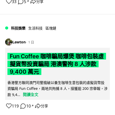
33
5
分享
↗
科技娛樂
生活科技
區塊鏈
Lawton
1 日
Fun Coffee 咖啡騙局爆煲 咖啡包裝虛
擬貨幣投資騙局 港澳警拘 8 人涉款
9,400 萬元
香港警方聯同澳門司警搗破以養生咖啡生意包裝的虛擬貨幣投
資騙局 Fun Coffee，兩地共拘捕 8 人，接獲逾 200 宗舉報，涉
閱讀全文
款 9,4...
119
10
分享
↗