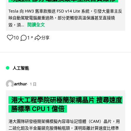
Tesla 向 HW3 舊車款推送 FSD v14 Lite 系統，引發大量車主反
映自動駕駛電腦嚴重過熱，部分更觸發高溫保護甚至直接燒
閱讀全文
毀，須...
10
1
分享
↗
人工智能
arthur
1 日
港大工程學院研極簡架構晶片 搜尋速度
勝標準 CPU 1 億倍
港大團隊研發極簡架構模擬內容尋址記憶體（CAM）晶片，用
二硫化鉬及半金屬銻克服傳輸瓶頸，漢明距離計算速度比標準