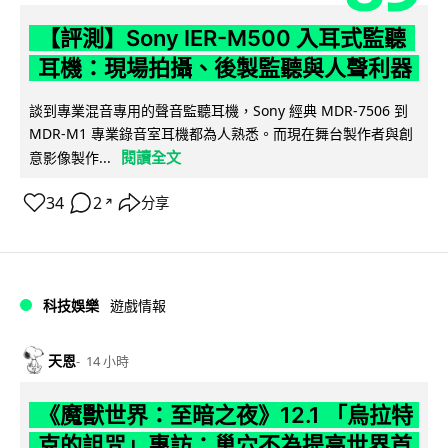
【評測】Sony IER-M500 入耳式監聽
耳機：現場拍攝、後製監聽與人聲利器
談到專業混音專用的聲音監聽耳機，Sony 經典 MDR-7506 到
MDR-M1 專業錄音室耳機都為人熟悉。而現在舞台製作者與創
閱讀全文
意影像製作...
34
2
分享
↗
科技娛樂
遊戲情報
天恩
14 小時
《魔獸世界：至暗之夜》12.1 「烏拉特
克的詛咒」專訪：巢穴不為提高世界首