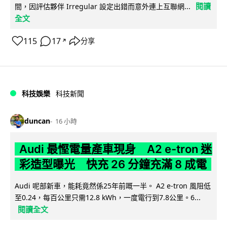
閱讀
間，因評估夥伴 Irregular 設定出錯而意外連上互聯網...
全文
115
17
分享
↗
科技娛樂
科技新聞
duncan
16 小時
Audi 最慳電量產車現身 A2 e-tron 迷
彩造型曝光 快充 26 分鐘充滿 8 成電
Audi 呢部新車，能耗竟然係25年前嘅一半。 A2 e-tron 風阻低
至0.24，每百公里只需12.8 kWh，一度電行到7.8公里。6...
閱讀全文