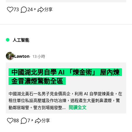
73
24
分享
↗
人工智能
Lawton
13 小時
中國湖北男自學 AI 「煉金術」 屋內煉
金冒濃煙驚動全區
中國湖北黃石一名男子見金價高企，利用 AI 自學提煉黃金，在
租住單位私設高壓爐及作坊冶煉，過程產生大量刺鼻濃煙，驚
閱讀全文
動鄰居報警。警方到場揭發整...
88
7
分享
↗