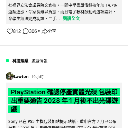
社福界立法會議員陳文宜指，一間中學書單價錢按年加 14.7%
遠超通漲，令家長難以負擔。而且電子教材啟動碼這項設計，
閱讀全文
令學生無法完成功課，二手...
812
306
分享
↗
科技娛樂
遊戲情報
Lawton
19 小時
PlayStation 確認停產實體光碟 包裝印
出重要通告 2028 年 1 月後不出光碟遊
戲
Sony 已在 PS5 主機包裝加貼提示貼紙，重申官方 7 月已公布
計劃：2028 年 1 月起停產新遊戲實體光碟。分析師預期 PS6