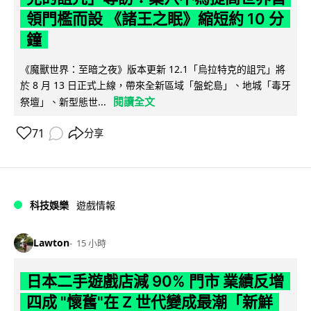
領門檻而設 《諸王之眠》縮短約 10 分
鐘
《魔獸世界：至暗之夜》版本更新 12.1「烏拉特克的詛咒」將
於 8 月 13 日正式上線，帶來全新區域「盤蛇島」、地城「毒牙
閱讀全文
祭壇」、新型態世...
71
分享
科技娛樂
遊戲情報
Lawton
15 小時
日本二手遊戲店減 90% 門市 業績反增
四成 "懷舊"在 Z 世代變成最潮「新鮮