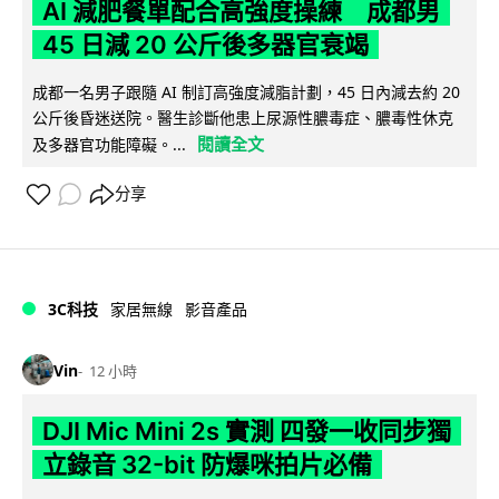
AI 減肥餐單配合高強度操練 成都男
45 日減 20 公斤後多器官衰竭
成都一名男子跟隨 AI 制訂高強度減脂計劃，45 日內減去約 20
公斤後昏迷送院。醫生診斷他患上尿源性膿毒症、膿毒性休克
閱讀全文
及多器官功能障礙。...
分享
3C科技
家居無線
影音產品
Vin
12 小時
DJI Mic Mini 2s 實測 四發一收同步獨
立錄音 32-bit 防爆咪拍片必備