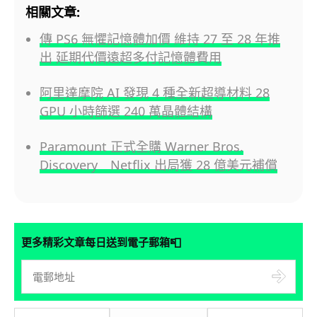
相關文章:
傳 PS6 無懼記憶體加價 維持 27 至 28 年推
出 延期代價遠超多付記憶體費用
阿里達摩院 AI 發現 4 種全新超導材料 28
GPU 小時篩選 240 萬晶體結構
Paramount 正式全購 Warner Bros.
Discovery Netflix 出局獲 28 億美元補償
📮
更多精彩文章每日送到電子郵箱