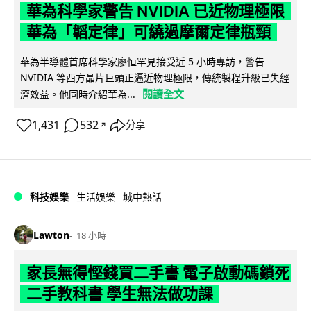
華為科學家警告 NVIDIA 已近物理極限
華為「韜定律」可繞過摩爾定律瓶頸
華為半導體首席科學家廖恒罕見接受近 5 小時專訪，警告
NVIDIA 等西方晶片巨頭正逼近物理極限，傳統製程升級已失經
閱讀全文
濟效益。他同時介紹華為...
1,431
532
分享
↗
科技娛樂
生活娛樂
城中熱話
Lawton
18 小時
家長無得慳錢買二手書 電子啟動碼鎖死
二手教科書 學生無法做功課