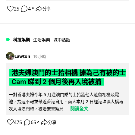
25
4
分享
↗
科技娛樂
生活娛樂
城中熱話
Lawton
19 小時
港夫婦澳門的士拾相機 據為己有被的士
Cam 睇到 2 個月後再入境被捕
一對香港夫婦今年 5 月遊澳門乘的士拾獲他人遺留相機及電
池，拾遺不報並帶返香港自用。兩人本月 2 日經港珠澳大橋再
閱讀全文
次入境澳門時，被治安警察局...
475
65
分享
↗