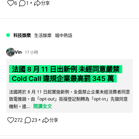
6
1
分享
↗
科技娛樂
生活娛樂
城中熱話
Vin
17 小時
法國 8 月 11 日出新例 未經同意嚴禁
Cold Call 違規企業最高罰 345 萬
法國將於 8 月 11 日起實施新例，全面禁止企業未經消費者同意
致電推銷，由「opt-out」拒接登記制轉為「opt-in」先徵同意
閱讀全文
機制。違...
272
23
分享
↗