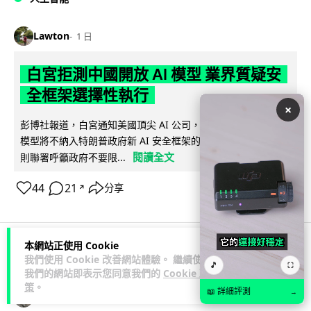
Lawton
1 日
白宮拒測中國開放 AI 模型 業界質疑安
全框架選擇性執行
×
彭博社報道，白宮通知美國頂尖 AI 公司，中國開發的開放權重
模型將不納入特朗普政府新 AI 安全框架的測試範圍。美國業界
閱讀全文
則聯署呼籲政府不要限...
44
21
分享
↗
本網站正使用 Cookie
我們使用 Cookie 改善網站體驗。 繼續使用
人工智能
🎵
⛶
我們的網站即表示您同意我們的
Cookie 政
策
。
📖 詳細評測
→
Vin
1 日