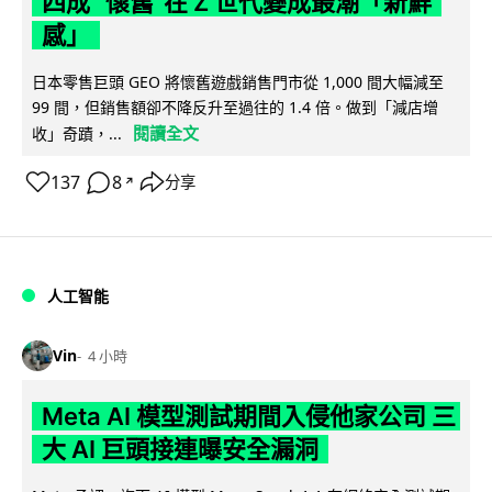
四成 "懷舊"在 Z 世代變成最潮「新鮮
感」
日本零售巨頭 GEO 將懷舊遊戲銷售門市從 1,000 間大幅減至
99 間，但銷售額卻不降反升至過往的 1.4 倍。做到「減店增
閱讀全文
收」奇蹟，...
137
8
分享
↗
人工智能
Vin
4 小時
Meta AI 模型測試期間入侵他家公司 三
大 AI 巨頭接連曝安全漏洞