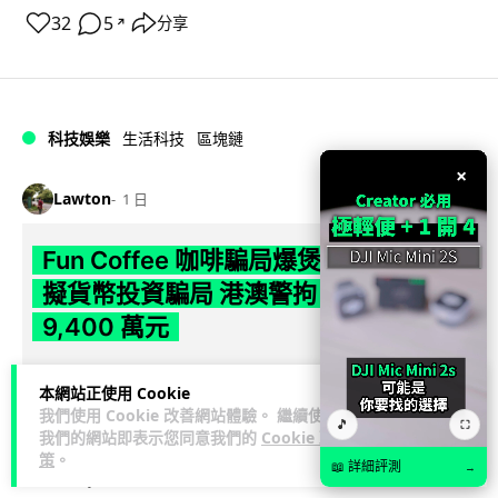
32
5
分享
↗
科技娛樂
生活科技
區塊鏈
×
Lawton
1 日
Fun Coffee 咖啡騙局爆煲 咖啡包裝虛
擬貨幣投資騙局 港澳警拘 8 人涉款
9,400 萬元
香港警方聯同澳門司警搗破以養生咖啡生意包裝的虛擬貨幣投
本網站正使用 Cookie
資騙局 Fun Coffee，兩地共拘捕 8 人，接獲逾 200 宗舉報，涉
我們使用 Cookie 改善網站體驗。 繼續使用
閱讀全文
🎵
款 9,4...
⛶
我們的網站即表示您同意我們的
Cookie 政
策
。
📖 詳細評測
→
118
10
分享
↗