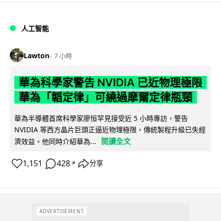
人工智能
Lawton
7 小時
華為科學家警告 NVIDIA 已近物理極限
華為「韜定律」可繞過摩爾定律瓶頸
華為半導體首席科學家廖恒罕見接受近 5 小時專訪，警告
NVIDIA 等西方晶片巨頭正逼近物理極限，傳統製程升級已失經
閱讀全文
濟效益。他同時介紹華為...
1,151
428
分享
↗
ADVERTISEMENT