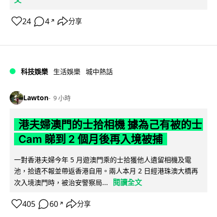
24
4
分享
↗
科技娛樂
生活娛樂
城中熱話
Lawton
9 小時
港夫婦澳門的士拾相機 據為己有被的士
Cam 睇到 2 個月後再入境被捕
一對香港夫婦今年 5 月遊澳門乘的士拾獲他人遺留相機及電
池，拾遺不報並帶返香港自用。兩人本月 2 日經港珠澳大橋再
閱讀全文
次入境澳門時，被治安警察局...
405
60
分享
↗