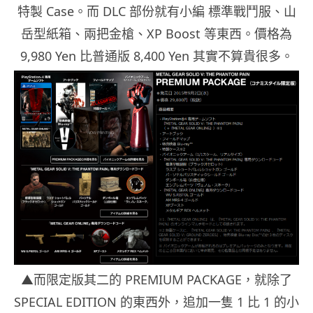
特製 Case。而 DLC 部份就有小編 標準戰鬥服、山
岳型紙箱、兩把金槍、XP Boost 等東西。價格為
9,980 Yen 比普通版 8,400 Yen 其實不算貴很多。
▲而限定版其二的 PREMIUM PACKAGE，就除了
SPECIAL EDITION 的東西外，追加一隻 1 比 1 的小