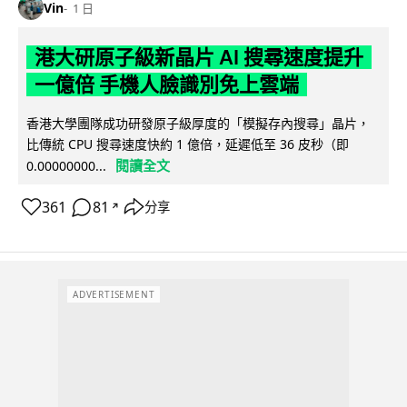
Vin
1 日
港大研原子級新晶片 AI 搜尋速度提升
一億倍 手機人臉識別免上雲端
香港大學團隊成功研發原子級厚度的「模擬存內搜尋」晶片，
比傳統 CPU 搜尋速度快約 1 億倍，延遲低至 36 皮秒（即
閱讀全文
0.00000000...
361
81
分享
↗
ADVERTISEMENT