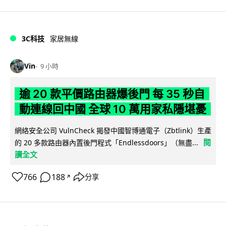
3C科技
家居無線
Vin
9 小時
逾 20 款平價路由器爆後門 每 35 秒自
動連線回中國 全球 10 萬用家私隱堪憂
網絡安全公司 VulnCheck 揭發中國智博通電子（Zbtlink）生產
閱
的 20 多款路由器內置後門程式「Endlessdoors」（無盡...
讀全文
766
188
分享
↗