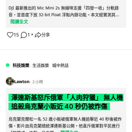
DJI 最新推出的 Mic Mini 2s 無線咪支援「四發一收」分軌錄
音，並首度下放 32-bit Float 浮點內錄功能。本文經實測其...
閱讀全文
15
1
分享
↗
科技娛樂
生活娛樂
城中熱話
Lawton
2 小時
澤連斯基怒斥俄軍「人肉狩獵」 無人機
追殺烏克蘭小販近 40 秒仍被炸傷
烏克蘭克爾松一名 52 歲小販被俄軍無人機追擊近 40 秒後被炸
傷，影片由烏克蘭總統澤連斯基公開。他直斥俄軍對平民進行