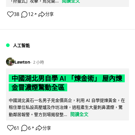
閱讀全文
「狩獵式」攻擊，烏克蘭...
38
12
分享
↗
人工智能
Lawton
2 小時
中國湖北男自學 AI 「煉金術」 屋內煉
金冒濃煙驚動全區
中國湖北黃石一名男子見金價高企，利用 AI 自學提煉黃金，在
租住單位私設高壓爐及作坊冶煉，過程產生大量刺鼻濃煙，驚
閱讀全文
動鄰居報警。警方到場揭發整...
61
6
分享
↗