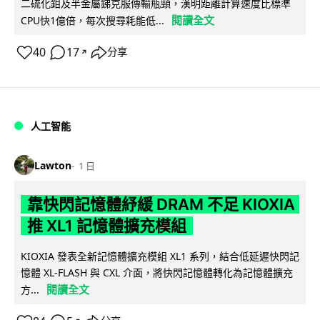
二硫化鉬及半金屬銻克服傳輸瓶頸，漢明距離計算速度比標準
閱讀全文
CPU快1億倍，每次搜尋耗能低...
40
17
分享
↗
人工智能
Lawton
1 日
靠快閃記憶體紓緩 DRAM 不足 KIOXIA
推 XL1 記憶體擴充模組
KIOXIA 發表全新記憶體擴充模組 XL1 系列，結合低延遲快閃記
憶體 XL-FLASH 與 CXL 介面，將快閃記憶體轉化為記憶體擴充
閱讀全文
方...