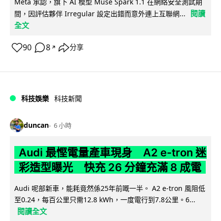
Meta 承認，旗下 AI 模型 Muse Spark 1.1 在網絡安全測試期
閱讀
間，因評估夥伴 Irregular 設定出錯而意外連上互聯網...
全文
90
8
分享
↗
科技娛樂
科技新聞
duncan
6 小時
Audi 最慳電量產車現身 A2 e-tron 迷
彩造型曝光 快充 26 分鐘充滿 8 成電
Audi 呢部新車，能耗竟然係25年前嘅一半。 A2 e-tron 風阻低
至0.24，每百公里只需12.8 kWh，一度電行到7.8公里。6...
閱讀全文