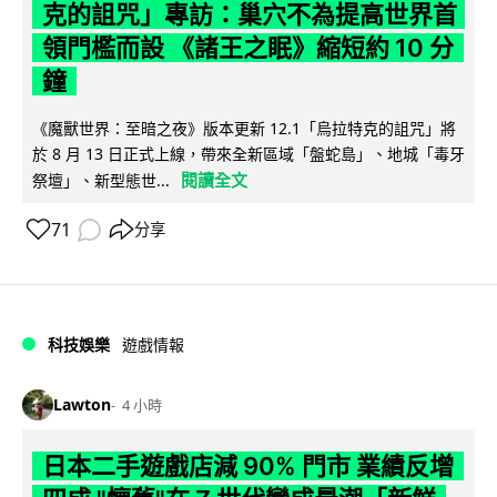
克的詛咒」專訪：巢穴不為提高世界首
領門檻而設 《諸王之眠》縮短約 10 分
鐘
《魔獸世界：至暗之夜》版本更新 12.1「烏拉特克的詛咒」將
於 8 月 13 日正式上線，帶來全新區域「盤蛇島」、地城「毒牙
閱讀全文
祭壇」、新型態世...
71
分享
科技娛樂
遊戲情報
Lawton
4 小時
日本二手遊戲店減 90% 門市 業績反增