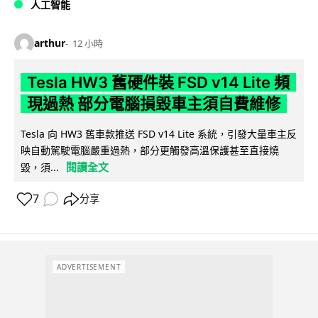
人工智能
arthur
12 小時
Tesla HW3 舊硬件裝 FSD v14 Lite 頻
現過熱 部分電腦損毀車主須自費維修
Tesla 向 HW3 舊車款推送 FSD v14 Lite 系統，引發大量車主反
映自動駕駛電腦嚴重過熱，部分更觸發高溫保護甚至直接燒
閱讀全文
毀，須...
7
分享
ADVERTISEMENT