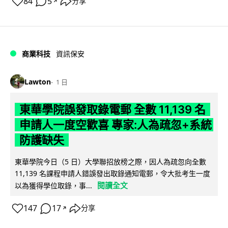
84
5
分享
↗
商業科技
資訊保安
Lawton
1 日
東華學院誤發取錄電郵 全數 11,139 名
申請人一度空歡喜 專家:人為疏忽+系統
防護缺失
東華學院今日（5 日）大學聯招放榜之際，因人為疏忽向全數
11,139 名課程申請人錯誤發出取錄通知電郵，令大批考生一度
閱讀全文
以為獲得學位取錄，事...
147
17
分享
↗