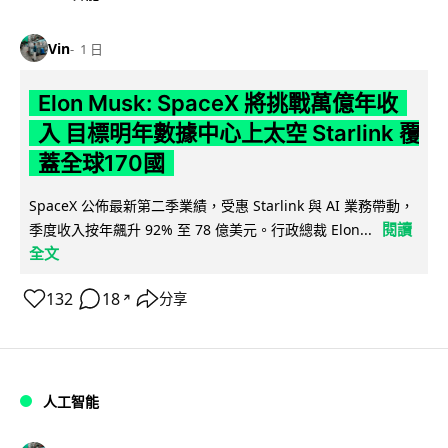
Vin
1 日
Elon Musk: SpaceX 將挑戰萬億年收
入 目標明年數據中心上太空 Starlink 覆
蓋全球170國
SpaceX 公佈最新第二季業績，受惠 Starlink 與 AI 業務帶動，
閱讀
季度收入按年飆升 92% 至 78 億美元。行政總裁 Elon...
全文
132
18
分享
↗
人工智能