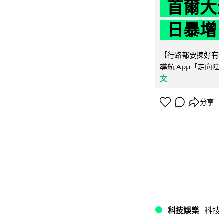
首爾大
日暴增
【行路都要揀好有遮
導航 App「走向
文
分享
科技娛樂
科