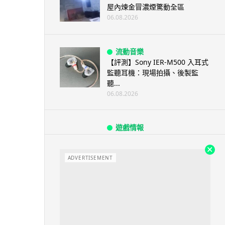
屋內煉金冒濃煙驚動全區
06.08.2026
流動音樂
【評測】Sony IER-M500 入耳式
監聽耳機：現場拍攝、後製監
聽...
06.08.2026
遊戲情報
《魔獸世界：至暗之夜》12.1
「烏拉特克的詛咒」專訪：巢穴
不為提高世...
ADVERTISEMENT
06.08.2026
遊戲情報
日本二手遊戲店減 90% 門市 業
績反增四成 “懷...