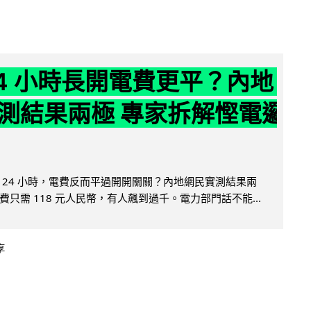
24 小時長開電費更平？內地
測結果兩極 專家拆解慳電邏
 24 小時，電費反而平過開開關關？內地網民實測結果兩
只需 118 元人民幣，有人飆到過千。電力部門話不能...
享