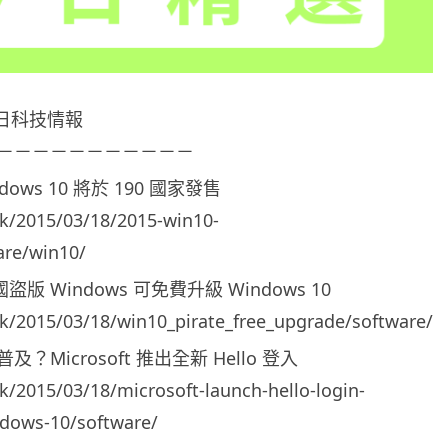
e 今日科技情報
－－－－－－－－－－－
ows 10 將於 190 國家發售
hk/2015/03/18/2015-win10-
re/win10/
版 Windows 可免費升級 Windows 10
hk/2015/03/18/win10_pirate_free_upgrade/software/
Microsoft 推出全新 Hello 登入
hk/2015/03/18/microsoft-launch-hello-login-
ndows-10/software/