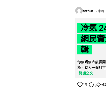
arthur
2 小時
冷氣 
網民實
輯
你信唔信冷氣長開
極，有人一個月電費
閱讀全文
13
分