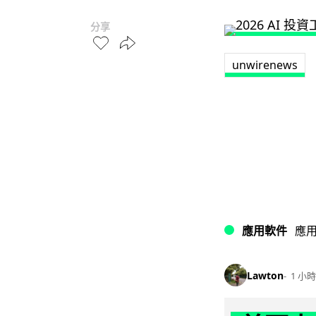
分享
unwirenews
應用軟件
應
Lawton
1 小時