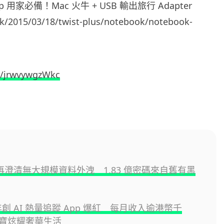
rip 用家必備！Mac 火牛 + USB 輸出旅行 Adapter
hk/2015/03/18/twist-plus/notebook/notebook-
e/jrwvywgzWkc
e 再澄清無大規模資料外洩 1.83 億密碼來自舊有黑
年創 AI 熱量追蹤 App 爆紅 每月收入逾港幣千
寶炫耀奢華生活