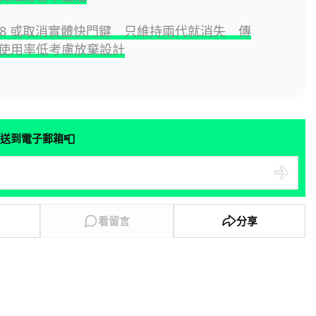
e 18 或取消實體快門鍵 只維持兩代就消失 傳
 因使用率低考慮放棄設計
📮
送到電子郵箱
看留言
分享