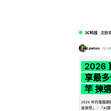
3C科技
流動
Lawton
16 小
202
享最多
竿 揀
2026 年的電
身美學」、「AI算