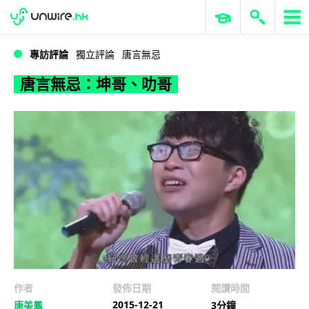
WWDC 2026
GenAI 與雲端科技專區
ERP 與商業 AI
唐言無忌：坤哥、叻哥
專訪評論
獨立評論
唐言無忌
唐言無忌：坤哥、叻哥
作者
發佈日期
閱讀時間
2015-12-21
唐美鳳
3分鐘