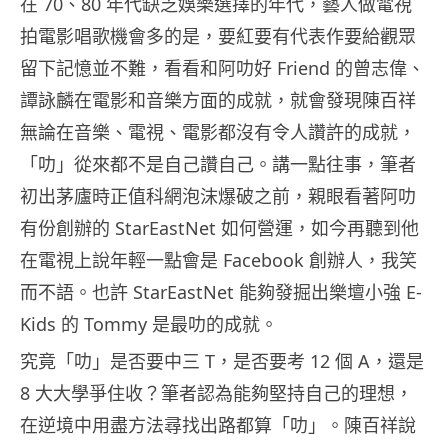
在 70、80 年代缺乏娛樂選擇的年代，藝人做電視
拍電影唱歌機會多的是，要紅要有代表作要給觀眾
留下記憶並不難，看看和阿叻好 Friend 的曾志偉、
譚詠麟在電影和音樂方面的成就，就會發現陳百祥
無論在音樂、電視、電影都沒有令人讚許的成就，
「叻」從來都不是自己讚自己。講一點往事，筆者
初出茅廬時正值科網泡沫爆破之前，親眼看著阿叻
有份創辦的 StarEastNet 如何營運，如今再聽到他
在電視上說年輕一點會是 Facebook 創辦人，我笑
而不語。也許 StarEastNet 能夠發掘出樂壇小強 E-
Kids 的 Tommy 是最叻的成就。
究竟「叻」是否要中三 T，是否要考 12 個 A，還是
8 大大學爭住收？筆者認為能夠堅持自己的理想，
在逆境中用盡方法尋找出路都算「叻」。陳百祥說