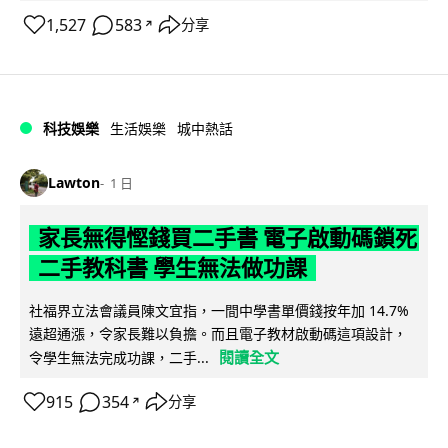
1,527
583
分享
↗
科技娛樂
生活娛樂
城中熱話
Lawton
1 日
家長無得慳錢買二手書 電子啟動碼鎖死
二手教科書 學生無法做功課
社福界立法會議員陳文宜指，一間中學書單價錢按年加 14.7%
遠超通漲，令家長難以負擔。而且電子教材啟動碼這項設計，
閱讀全文
令學生無法完成功課，二手...
915
354
分享
↗