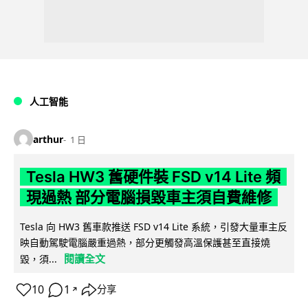
人工智能
arthur
1 日
Tesla HW3 舊硬件裝 FSD v14 Lite 頻
現過熱 部分電腦損毀車主須自費維修
Tesla 向 HW3 舊車款推送 FSD v14 Lite 系統，引發大量車主反
映自動駕駛電腦嚴重過熱，部分更觸發高溫保護甚至直接燒
閱讀全文
毀，須...
10
1
分享
↗