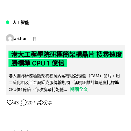
人工智能
arthur
1 日
港大工程學院研極簡架構晶片 搜尋速度
勝標準 CPU 1 億倍
港大團隊研發極簡架構模擬內容尋址記憶體（CAM）晶片，用
二硫化鉬及半金屬銻克服傳輸瓶頸，漢明距離計算速度比標準
閱讀全文
CPU快1億倍，每次搜尋耗能低...
43
20
分享
↗