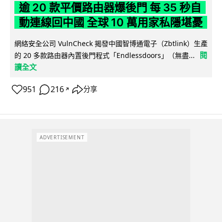
逾 20 款平價路由器爆後門 每 35 秒自
動連線回中國 全球 10 萬用家私隱堪憂
網絡安全公司 VulnCheck 揭發中國智博通電子（Zbtlink）生產
閱
的 20 多款路由器內置後門程式「Endlessdoors」（無盡...
讀全文
951
216
分享
↗
ADVERTISEMENT