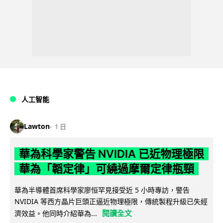
人工智能
Lawton
1 日
華為科學家警告 NVIDIA 已近物理極限
華為「韜定律」可繞過摩爾定律瓶頸
華為半導體首席科學家廖恒罕見接受近 5 小時專訪，警告
NVIDIA 等西方晶片巨頭正逼近物理極限，傳統製程升級已失經
閱讀全文
濟效益。他同時介紹華為...