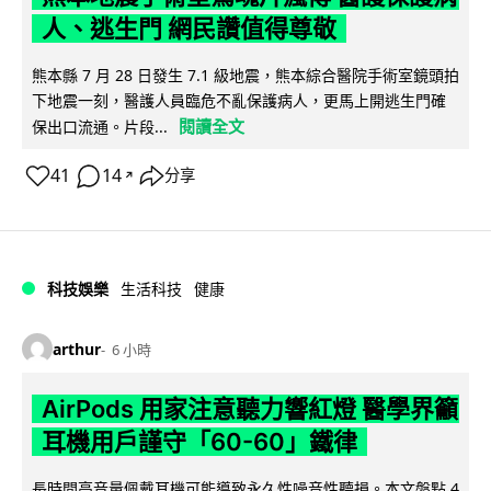
人、逃生門 網民讚值得尊敬
熊本縣 7 月 28 日發生 7.1 級地震，熊本綜合醫院手術室鏡頭拍
下地震一刻，醫護人員臨危不亂保護病人，更馬上開逃生門確
閱讀全文
保出口流通。片段...
41
14
分享
↗
科技娛樂
生活科技
健康
arthur
6 小時
AirPods 用家注意聽力響紅燈 醫學界籲
耳機用戶謹守「60-60」鐵律
長時間高音量佩戴耳機可能導致永久性噪音性聽損。本文盤點 4