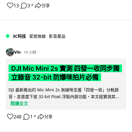
13
3
分享
↗
3C科技
家居無線
影音產品
Vin
19 小時
DJI Mic Mini 2s 實測 四發一收同步獨
立錄音 32-bit 防爆咪拍片必備
DJI 最新推出的 Mic Mini 2s 無線咪支援「四發一收」分軌錄
音，並首度下放 32-bit Float 浮點內錄功能。本文經實測其...
閱讀全文
248
1
分享
↗