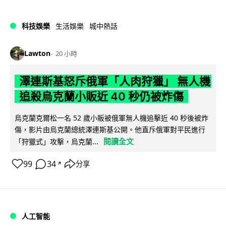
科技娛樂
生活娛樂
城中熱話
Lawton
20 小時
澤連斯基怒斥俄軍「人肉狩獵」 無人機
追殺烏克蘭小販近 40 秒仍被炸傷
烏克蘭克爾松一名 52 歲小販被俄軍無人機追擊近 40 秒後被炸
傷，影片由烏克蘭總統澤連斯基公開。他直斥俄軍對平民進行
閱讀全文
「狩獵式」攻擊，烏克蘭...
99
34
分享
↗
人工智能