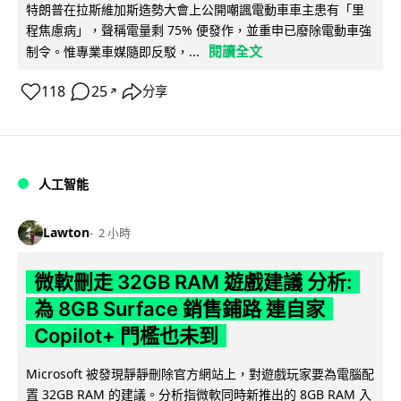
特朗普在拉斯維加斯造勢大會上公開嘲諷電動車車主患有「里
程焦慮病」，聲稱電量剩 75% 便發作，並重申已廢除電動車強
閱讀全文
制令。惟專業車媒隨即反駁，...
118
25
分享
↗
人工智能
Lawton
2 小時
微軟刪走 32GB RAM 遊戲建議 分析:
為 8GB Surface 銷售鋪路 連自家
Copilot+ 門檻也未到
Microsoft 被發現靜靜刪除官方網站上，對遊戲玩家要為電腦配
置 32GB RAM 的建議。分析指微軟同時新推出的 8GB RAM 入