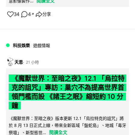
閱讀全文
意影像製作...
34
4
分享
↗
科技娛樂
遊戲情報
天恩
21 小時
《魔獸世界：至暗之夜》12.1 「烏拉特
克的詛咒」專訪：巢穴不為提高世界首
領門檻而設 《諸王之眠》縮短約 10 分
鐘
《魔獸世界：至暗之夜》版本更新 12.1「烏拉特克的詛咒」將
於 8 月 13 日正式上線，帶來全新區域「盤蛇島」、地城「毒牙
閱讀全文
祭壇」、新型態世...