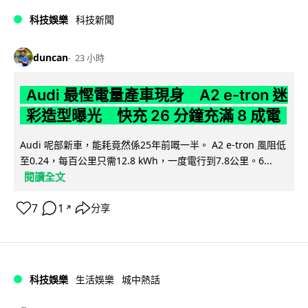
科技娛樂
科技新聞
duncan
23 小時
Audi 最慳電量產車現身 A2 e-tron 迷
彩造型曝光 快充 26 分鐘充滿 8 成電
Audi 呢部新車，能耗竟然係25年前嘅一半。 A2 e-tron 風阻低
至0.24，每百公里只需12.8 kWh，一度電行到7.8公里。6...
閱讀全文
7
1
分享
↗
科技娛樂
生活娛樂
城中熱話