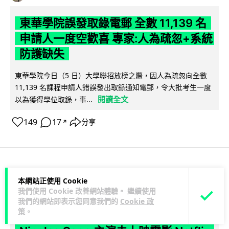
東華學院誤發取錄電郵 全數 11,139 名
申請人一度空歡喜 專家:人為疏忽+系統
防護缺失
東華學院今日（5 日）大學聯招放榜之際，因人為疏忽向全數
11,139 名課程申請人錯誤發出取錄通知電郵，令大批考生一度
閱讀全文
以為獲得學位取錄，事...
149
17
分享
↗
科技娛樂
影視娛樂
本網站正使用 Cookie
我們使用 Cookie 改善網站體驗。 繼續使用
我們的網站即表示您同意我們的
Cookie 政
Lawton
1 日
策
。