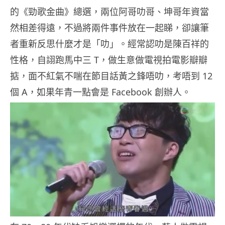
的《勁歌金曲》總選，兩位阿哥叻哥、坤哥年資當
然相差得遠，不過將兩件事件放在一起睇，卻讓筆
者重新反思什麼才是「叻」。經常認叻是陳百祥的
性格，自詡跑馬中三 T，做生意做電視拍電影瓣瓣
掂，面不紅氣不喘在節目話黃之鋒唔叻，考唔到 12
個 A，如果年青一點會是 Facebook 創辦人。