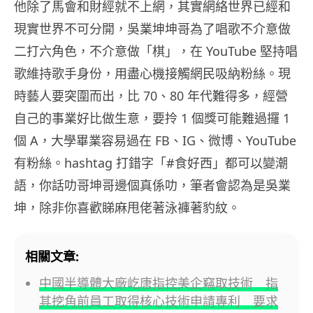
他除了馬會和財經就不上網，其實網絡世界已經和
現實世界不可分開，吳業坤坤哥為了唱歌不介意做
二打六角色，不介意做「棋」，在 YouTube 堅持唱
歌維持歌手身份，用盡心機接觸網民吸納粉絲。現
時藝人要突圍而出，比 70、80 年代難得多，經營
自己的事業好比做生意，要拎 1 個獎可能難過攞 1
個 A，大學畢業容易過在 FB、IG、微博、YouTube
有粉絲。hashtag 打錯字「#食好西」都可以變潮
語，你話叻哥坤哥邊個真係叻，筆者會認為是吳業
坤，除非你喜歡睇麻甩佬著泳褲著豹紋。
相關文章:
中國半導體大廠屹唐指控美企竊取技術 指
其挖角前員工取得核心技術申請專利 要求