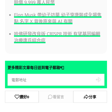
賠償 9,999 萬人民幣
Elon Musk 帶幼子訪華 幼子穿唐裝成全場焦
點 名字 X 背後原來與 AI 有關
哈佛研發改良版 CRISPR 技術 有望基因編輯
治療唐氏綜合症
📮
更多精彩文章每日送到電子郵箱
讚好
0
看留言
分享