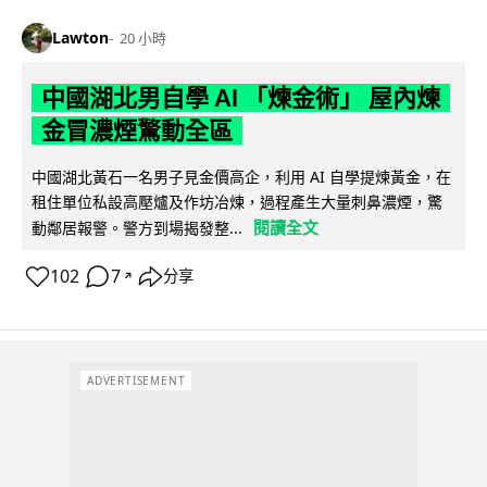
Lawton
20 小時
中國湖北男自學 AI 「煉金術」 屋內煉
金冒濃煙驚動全區
中國湖北黃石一名男子見金價高企，利用 AI 自學提煉黃金，在
租住單位私設高壓爐及作坊冶煉，過程產生大量刺鼻濃煙，驚
閱讀全文
動鄰居報警。警方到場揭發整...
102
7
分享
↗
ADVERTISEMENT