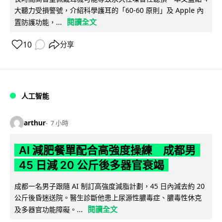
大聽力受損警號，介紹科學護耳的「60-60 原則」及 Apple 內
閱讀全文
置防護功能，...
10
分享
人工智能
arthur
7 小時
AI 減肥餐單配合高強度操練 成都男
45 日減 20 公斤後多器官衰竭
成都一名男子跟隨 AI 制訂高強度減脂計劃，45 日內減去約 20
公斤後昏迷送院。醫生診斷他患上尿源性膿毒症、膿毒性休克
閱讀全文
及多器官功能障礙。...