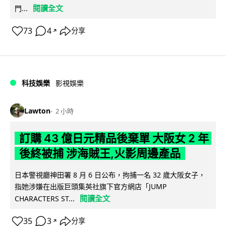
閱讀全文
門...
73
4
分享
↗
科技娛樂
影視娛樂
Lawton
2 小時
訂購 43 億日元精品後棄單 大阪女 2 年
後終被捕 涉海賊王,火影周邊產品
日本警視廳神田署 8 月 6 日公布，拘捕一名 32 歲大阪女子，
指她涉嫌在出版巨頭集英社旗下官方網店「JUMP
閱讀全文
CHARACTERS ST...
35
3
分享
↗