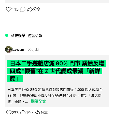
115
分享
科技娛樂
遊戲情報
Lawton
22 小時
日本二手遊戲店減 90% 門市 業績反增
四成 "懷舊"在 Z 世代變成最潮「新鮮
感」
日本零售巨頭 GEO 將懷舊遊戲銷售門市從 1,000 間大幅減至
99 間，但銷售額卻不降反升至過往的 1.4 倍。做到「減店增
閱讀全文
收」奇蹟，...
233
19
分享
↗