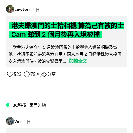
Lawton
1 日
港夫婦澳門的士拾相機 據為己有被的士
Cam 睇到 2 個月後再入境被捕
一對香港夫婦今年 5 月遊澳門乘的士拾獲他人遺留相機及電
池，拾遺不報並帶返香港自用。兩人本月 2 日經港珠澳大橋再
閱讀全文
次入境澳門時，被治安警察局...
523
75
分享
↗
3C科技
家居無線
Vin
1 日