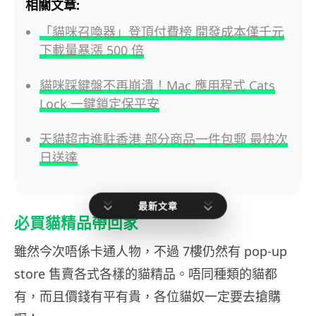
相關文章:
「貓咪召喚器」登頂付費榜 開發成本僅千元
下載量暴漲 500 倍
貓咪踩鍵盤不再崩潰！Mac 應用程式 Cats
Lock 一鍵鎖定保平安
天貓超市進駐香港 部分商品一件包郵 最快次
日送達
最新文章
必買貓精品帶回家
雖然今次唔係卡通人物，不過 7樓仍然有 pop-up
store 售賣各式各樣的貓精品。唔同種類的貓都
有，而且價錢有平有貴，各位貓奴一定要去搶購