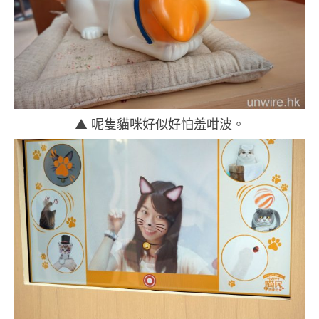
▲ 呢隻貓咪好似好怕羞咁波。