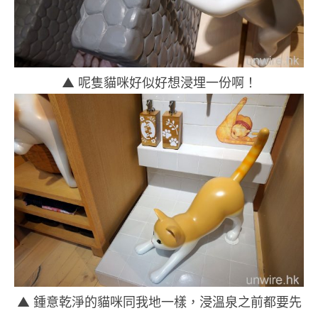
▲ 呢隻貓咪好似好想浸埋一份啊！
▲ 鍾意乾淨的貓咪同我地一樣，浸溫泉之前都要先