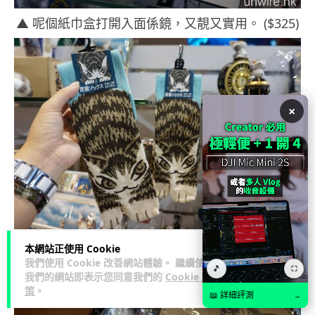
▲ 呢個紙巾盒打開入面係鏡，又靚又實用。 ($325)
×
▲ 貓尾短襪超得意，買咗應該未必捨得著呢！
本網站正使用 Cookie
我們使用 Cookie 改善網站體驗。 繼續使用
($55)
🎵
⛶
我們的網站即表示您同意我們的
Cookie 政
策
。
📖 詳細評測
→