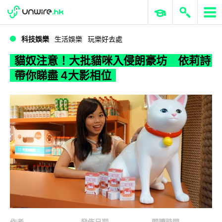
WWDC 2026
GenAI 與雲端科技專區
ERP 與商業 AI
貓奴注意！大批貓咪入侵朗豪坊 依莉詩帶你睇盡 4大影相位
科技娛樂
生活娛樂
玩樂好去處
貓奴注意！大批貓咪入侵朗豪坊 依莉詩
帶你睇盡 4大影相位
作者
發佈日期
閱讀時間