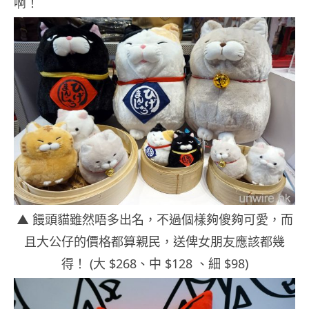
啊！
▲ 饅頭貓雖然唔多出名，不過個樣夠傻夠可愛，而
且大公仔的價格都算親民，送俾女朋友應該都幾
得！ (大 $268、中 $128 、細 $98)