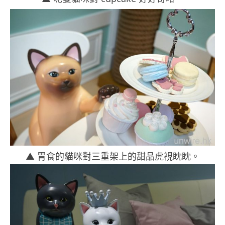
▲ 胃食的貓咪對三重架上的甜品虎視眈眈。