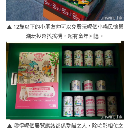
▲ 12歲以下的小朋友仲可以免費玩呢個小喵民懷舊
潮玩投幣搖搖機，超有童年回憶。
▲ 嚟得呢個展覽應該都係愛貓之人，除咗影相位之