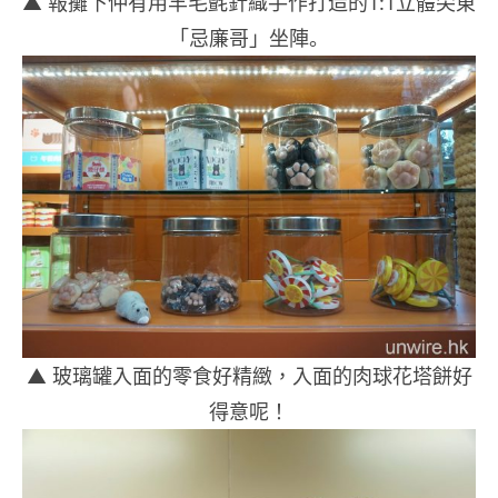
▲ 報攤下仲有用
羊毛氈針織手作打造的
1:1
立體尖東
「忌廉哥」坐陣。
▲ 玻璃罐入面的零食好精緻，入面的肉球花塔餅好
得意呢！