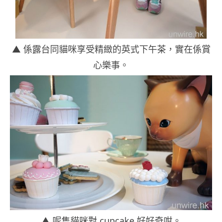
▲ 係露台同貓咪享受精緻的英式下午茶，實在係賞
心樂事。
▲ 呢隻貓咪對 cupcake 好好奇咁。