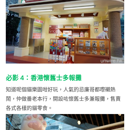
必影 4：香港懷舊士多報攤
知道呢個貓樂園咁好玩，人氣的忌廉哥都嚟襯熱
鬧，仲做番老本行，開設咗懷舊士多兼報攤，售賣
各式各樣的貓零食。