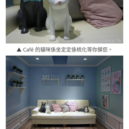
▲ Café 的貓咪係坐定定係梳化等你摸佢。