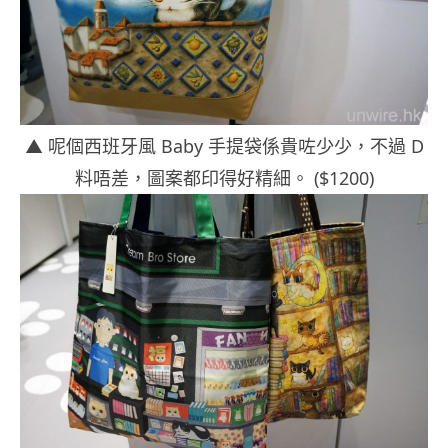
▲ 呢個西班牙風 Baby 手提袋係貴咗少少，不過 D
料唔差，圖案都印得好精細。 ($1200)