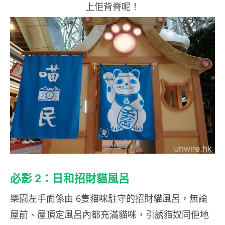
上佢背脊呢！
必影 2：日和招財貓風呂
樂園左手面係由 6隻貓咪駐守的招財貓風呂，無論
屋前、屋頂定風呂內都充滿貓咪，引誘貓奴同佢地