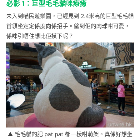
必影 1：巨型
毛毛貓咪療癒
未入到喵民遊樂園，已經見到 2.4米高的巨型毛毛貓
首領坐定定係度向係招手。望到佢的肉球咁可愛，
係咪引唔住想比佢摸下呢？
▲ 毛毛貓的肥 pat pat 都一樣咁萌架。真係好想坐