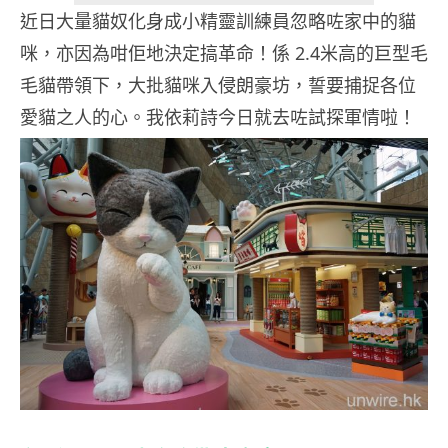
近日大量貓奴化身成小精靈訓練員忽略咗家中的貓
咪，亦因為咁佢地決定搞革命！係 2.4米高的巨型毛
毛貓帶領下，大批貓咪入侵朗豪坊，誓要捕捉各位
愛貓之人的心。我依莉詩今日就去咗試探軍情啦！