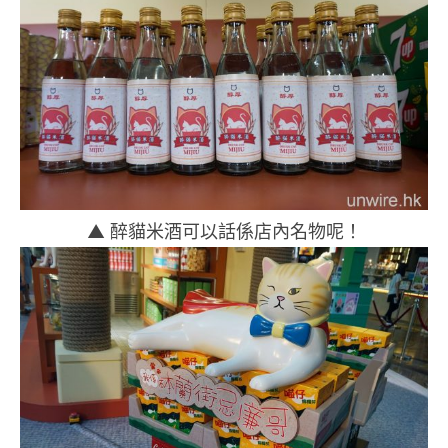
▲ 醉貓米酒可以話係店內名物呢！