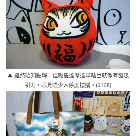
▲ 雖然唔知點解，但呢隻達摩達洋咕臣就係有雒吸
引力，眼見唔少人係度搶購。
($168)