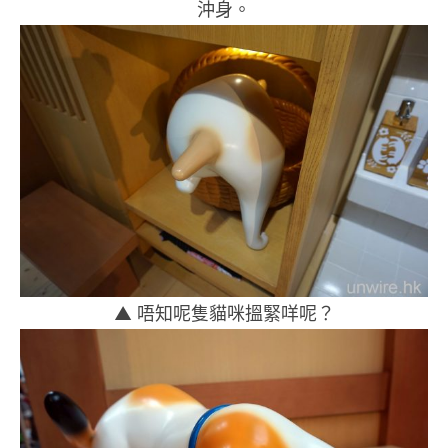
沖身。
▲ 唔知呢隻貓咪搵緊咩呢？