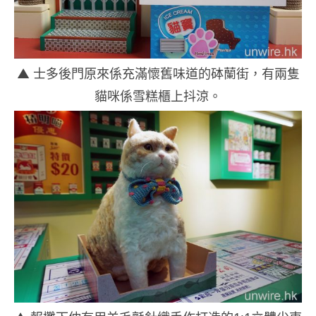
▲ 士多後門原來係充滿懷舊味道的砵蘭街，有兩隻
貓咪係雪糕櫃上抖涼。