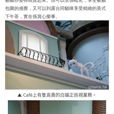
貓貓亦變得高貴起來。你可以坐係梳化，享受被貓
包圍的感覺，又可以到露台同貓咪享受精緻的英式
下午茶，實在係賞心樂事。
▲ Café上有隻高貴的白貓正巡視業務。