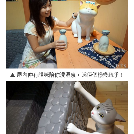
▲ 屋內仲有貓咪陪你浸溫泉，睇佢個樣幾疏乎！