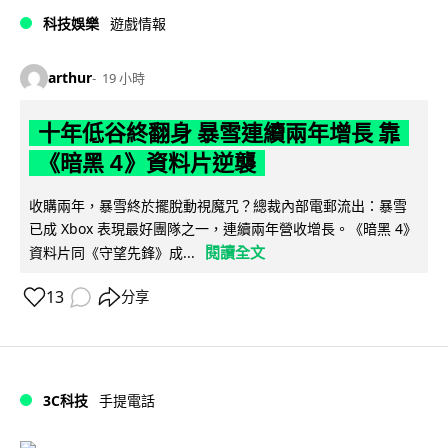
科技娛樂
遊戲情報
arthur
19 小時
十年低谷終翻身 暴雪連續兩年增長 靠
《暗黑 4》資料片逆襲
收購兩年，暴雪終於擺脫動視魔咒？總裁內部電郵流出：暴雪
已成 Xbox 表現最好團隊之一，連續兩年營收增長。《暗黑 4》
閱讀全文
資料片同《守望先鋒》成...
13
分享
3C科技
手提電話