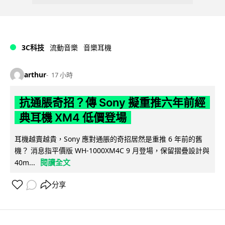
3C科技
流動音樂
音樂耳機
arthur
17 小時
抗通脹奇招？傳 Sony 擬重推六年前經
典耳機 XM4 低價登場
耳機越賣越貴，Sony 應對通脹的奇招居然是重推 6 年前的舊
機？ 消息指平價版 WH-1000XM4C 9 月登場，保留摺疊設計與
閱讀全文
40m...
分享