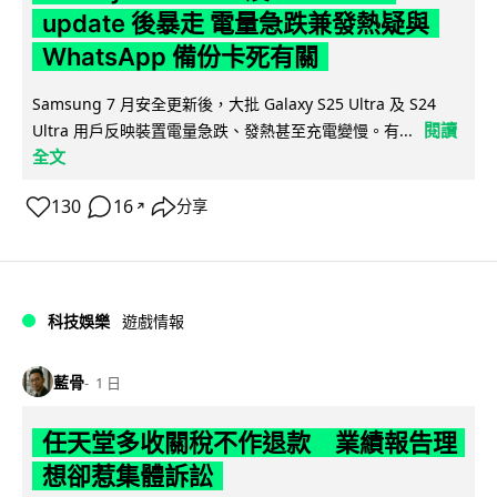
update 後暴走 電量急跌兼發熱疑與
WhatsApp 備份卡死有關
Samsung 7 月安全更新後，大批 Galaxy S25 Ultra 及 S24
閱讀
Ultra 用戶反映裝置電量急跌、發熱甚至充電變慢。有...
全文
130
16
分享
↗
科技娛樂
遊戲情報
藍骨
1 日
任天堂多收關稅不作退款 業績報告理
想卻惹集體訴訟