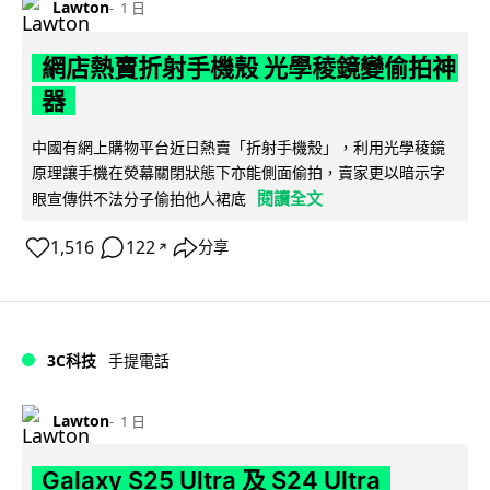
Lawton
1 日
網店熱賣折射手機殼 光學稜鏡變偷拍神
器
中國有網上購物平台近日熱賣「折射手機殼」，利用光學稜鏡
原理讓手機在熒幕關閉狀態下亦能側面偷拍，賣家更以暗示字
閱讀全文
眼宣傳供不法分子偷拍他人裙底
1,516
122
分享
↗
3C科技
手提電話
Lawton
1 日
Galaxy S25 Ultra 及 S24 Ultra