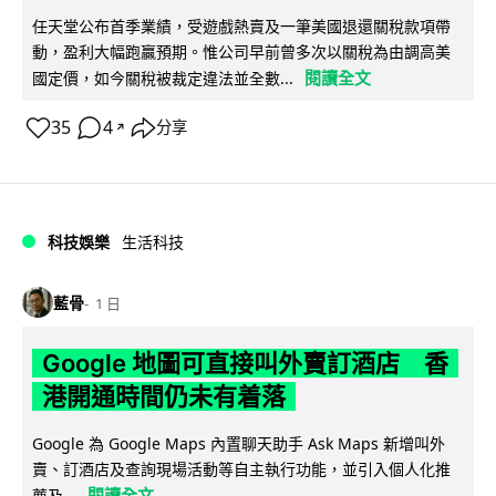
任天堂公布首季業績，受遊戲熱賣及一筆美國退還關稅款項帶
動，盈利大幅跑贏預期。惟公司早前曾多次以關稅為由調高美
閱讀全文
國定價，如今關稅被裁定違法並全數...
35
4
分享
↗
科技娛樂
生活科技
藍骨
1 日
Google 地圖可直接叫外賣訂酒店 香
港開通時間仍未有着落
Google 為 Google Maps 內置聊天助手 Ask Maps 新增叫外
賣、訂酒店及查詢現場活動等自主執行功能，並引入個人化推
閱讀全文
薦及...