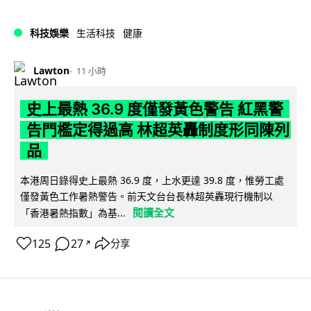
科技娛樂
生活科技
健康
Lawton
11 小時
史上最熱 36.9 度僅發黃色警告 紅黑警
告門檻定得過高 林超英轟制度形同陳列
品
本港周日錄得史上最熱 36.9 度，上水更達 39.8 度，惟勞工處
僅發黃色工作暑熱警告。前天文台台長林超英轟現行機制以
閱讀全文
「香港暑熱指數」為基...
125
27
分享
↗