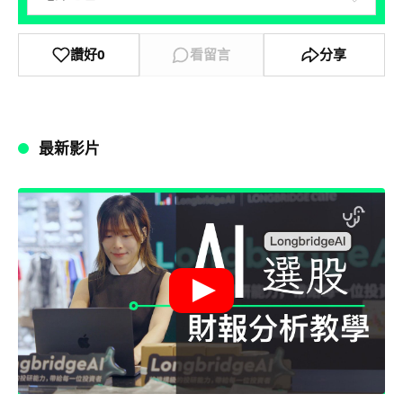
讚好
0
看留言
分享
最新影片