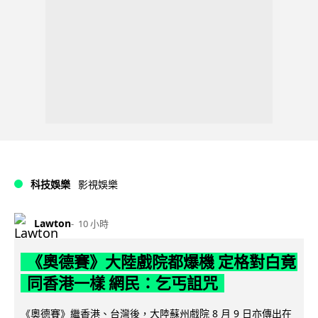
科技娛樂
影視娛樂
Lawton
10 小時
《奧德賽》大陸戲院都爆機 定格對白竟
同香港一樣 網民：乞丐詛咒
《奧德賽》繼香港、台灣後，大陸蘇州戲院 8 月 9 日亦傳出在