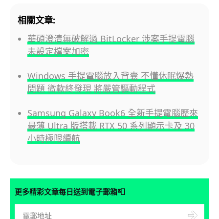
相關文章:
華碩澄清無破解過 BitLocker 涉案手提電腦
未設定檔案加密
Windows 手提電腦放入背囊 不懂休眠爆熱
問題 微軟終發現 將嚴管驅動程式
Samsung Galaxy Book6 全新手提電腦歷來
最薄 Ultra 版搭載 RTX 50 系列顯示卡及 30
小時極限續航
📮
更多精彩文章每日送到電子郵箱