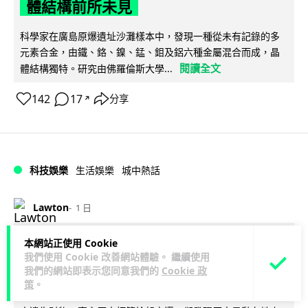
體結構前所未見
科學家在廣島原爆遺址沙灘樣本中，發現一種從未有記錄的多
元素合金，由鐵、鉻、鎳、錳、鉬及鋁六種金屬混合而成，晶
閱讀全文
體結構獨特。研究由佛羅倫斯大學...
142
17
分享
↗
科技娛樂
生活娛樂
城中熱話
Lawton
1 日
港鐵紅磡站現「黐地銀包」 原來是藝術
本網站正使用 Cookie
我們使用 Cookie 改善網站體驗。 繼續使用
品呃足全港市民兩年
我們的網站即表示您同意我們的
Cookie 政
策
。
港鐵紅磡站月台一個銀色「銀包」多年來一再令乘客誤以為有