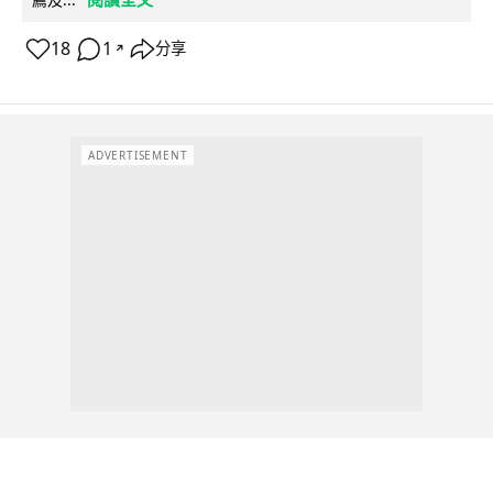
18
1
分享
↗
ADVERTISEMENT