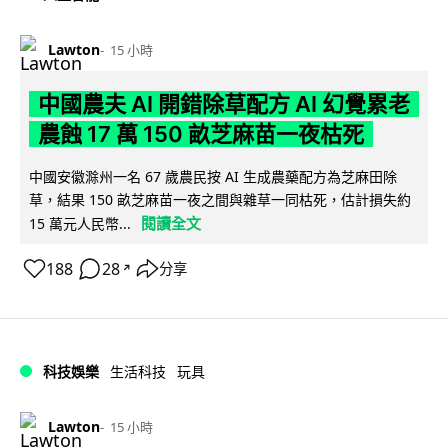
Lawton
15 小時
中國農夫 AI 開錯除草配方 AI 幻覺累老
農蝕 17 萬 150 畝芝麻苗一夜枯死
中國安徽滁州一名 67 歲農民按 AI 生成農藥配方為芝麻田除
草，結果 150 畝芝麻苗一夜之間與雜草一同枯死，估計損失約
閱讀全文
15 萬元人民幣...
188
28
分享
↗
科技娛樂
生活科技
玩具
Lawton
15 小時