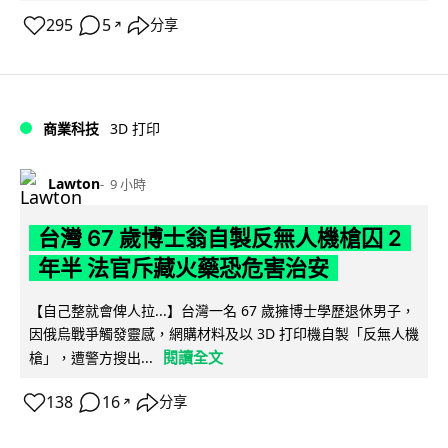
295
5
分享
↗
商業科技
3D 打印
Lawton
9 小時
台灣 67 歲博士翁自製反無人機槍囚 2
年半 法官斥藏火藥恐危害治安
【自己整就會俾人拉...】台灣一名 67 歲擁博士學歷退休男子，
因俄烏戰爭觸發靈感，網購材料及以 3D 打印機自製「反無人機
閱讀全文
槍」，遭警方搜出...
138
16
分享
↗