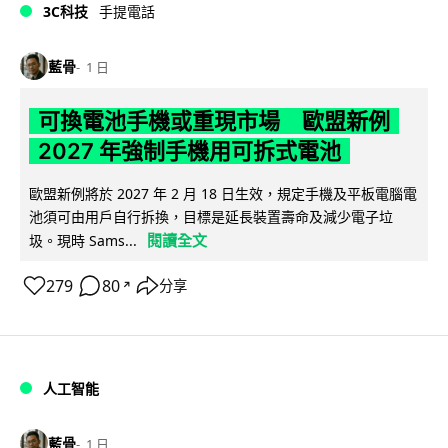
3C科技
手提電話
藍骨
1 日
可換電池手機或重現市場 歐盟新例
2027 年強制手機用可拆式電池
歐盟新例將於 2027 年 2 月 18 日生效，規定手機及平板電腦電
池須可由用戶自行拆換，目標是延長裝置壽命及減少電子垃
閱讀全文
圾。現時 Sams...
279
80
分享
↗
人工智能
藍骨
1 日