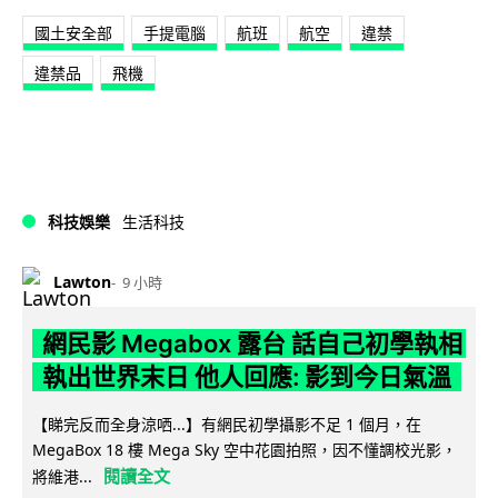
國土安全部
手提電腦
航班
航空
違禁
違禁品
飛機
科技娛樂
生活科技
Lawton
9 小時
網民影 Megabox 露台 話自己初學執相
執出世界末日 他人回應: 影到今日氣溫
【睇完反而全身涼哂...】有網民初學攝影不足 1 個月，在
MegaBox 18 樓 Mega Sky 空中花園拍照，因不懂調校光影，
閱讀全文
將維港...