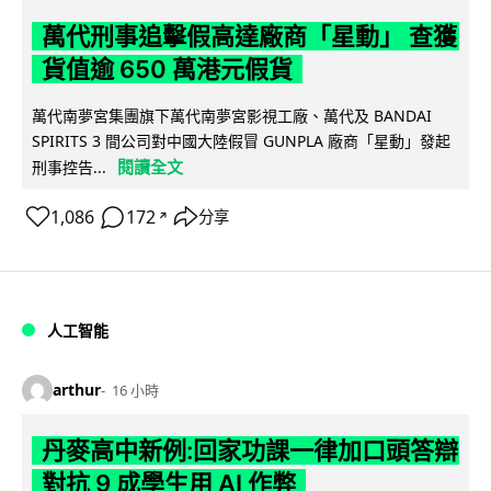
萬代刑事追擊假高達廠商「星動」 查獲
貨值逾 650 萬港元假貨
萬代南夢宮集團旗下萬代南夢宮影視工廠、萬代及 BANDAI
SPIRITS 3 間公司對中國大陸假冒 GUNPLA 廠商「星動」發起
閱讀全文
刑事控告...
1,086
172
分享
↗
人工智能
arthur
16 小時
丹麥高中新例:回家功課一律加口頭答辯
對抗 9 成學生用 AI 作弊