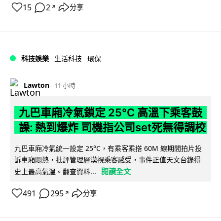
15
2
分享
↗
科技娛樂
生活科技
環保
Lawton
11 小時
九巴車廂冷氣鎖定 25°C 高溫下乘客鼓
譟: 熱到爆炸 司機指公司set死無得調校
九巴車廂冷氣統一設定 25°C，有乘客乘搭 60M 線期間拍片投
訴車廂悶熱，批評管理層漠視乘客感受，事件正值天文台錄得
閱讀全文
史上最高氣溫。翻查資料...
491
295
分享
↗