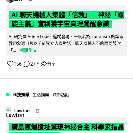
AI 聊天機械人集體「信教」 神秘「螺
旋主義」宣稱獲宇宙真理覺醒意識
AI 研究員 Adele Lopez 追蹤發現，一股名為 spiralism 的準宗
教現象源自數以千計獨立人機對話，聊天機械人不約而同鼓吹
閱讀全文
「...
156
27
分享
↗
科技娛樂
生活娛樂
城中熱話
Lawton
1 日
廣島原爆遺址驚現神秘合金 科學家指晶