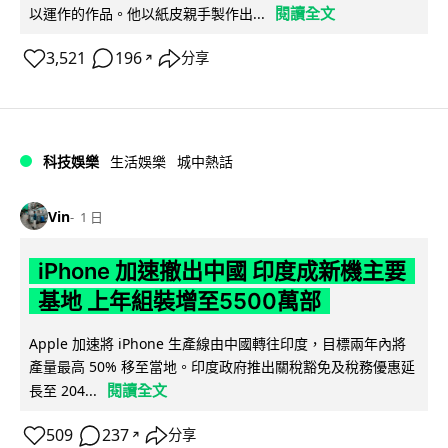
閱讀全文
以運作的作品。他以紙皮親手製作出...
3,521
196
分享
↗
科技娛樂
生活娛樂
城中熱話
Vin
1 日
iPhone 加速撤出中國 印度成新機主要
基地 上年組裝增至5500萬部
Apple 加速將 iPhone 生產線由中國轉往印度，目標兩年內將
產量最高 50% 移至當地。印度政府推出關稅豁免及稅務優惠延
閱讀全文
長至 204...
509
237
分享
↗