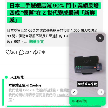
日本二手遊戲店減 90% 門市 業績反增
四成 "懷舊"在 Z 世代變成最潮「新鮮
感」
日本零售巨頭 GEO 將懷舊遊戲銷售門市從 1,000 間大幅減至
99 間，但銷售額卻不降反升至過往的 1.4 倍。做到「減店增
×
閱讀全文
收」奇蹟，...
261
20
分享
↗
人工智能
本網站正使用 Cookie
我們使用 Cookie 改善網站體驗。 繼續使用
Vin
2 日
🎵
⛶
我們的網站即表示您同意我們的
Cookie 政
策
。
📖 詳細評測
→
Meta AI 模型測試期間入侵他家公司 三