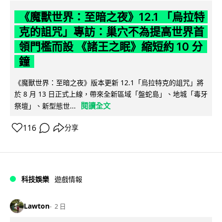
《魔獸世界：至暗之夜》12.1 「烏拉特
克的詛咒」專訪：巢穴不為提高世界首
領門檻而設 《諸王之眠》縮短約 10 分
鐘
《魔獸世界：至暗之夜》版本更新 12.1「烏拉特克的詛咒」將
於 8 月 13 日正式上線，帶來全新區域「盤蛇島」、地城「毒牙
閱讀全文
祭壇」、新型態世...
116
分享
科技娛樂
遊戲情報
Lawton
2 日