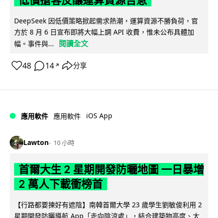
低價搶客反釀運算資源告急
DeepSeek 因低價策略掀起需求熱潮，運算資源不勝負荷，官
方於 8 月 6 日宣布即將大幅上調 API 收費，惟未公布具體加
閱讀全文
幅。事件與...
48
14
分享
↗
iOS App
應用軟件
應用軟件
Lawton
10 小時
首爾大生 2 星期開發防曬地圖 一日暴增
2 萬人下載衝榜首
【行路都要揀好有遮陰】南韓首爾大學 23 歲學生劉敏俊利用 2
星期開發防曬導航 App「走向陰涼處」，結合建築物高度、太