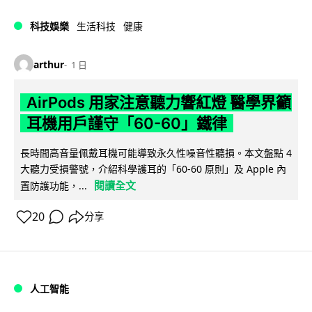
科技娛樂
生活科技
健康
arthur
1 日
AirPods 用家注意聽力響紅燈 醫學界籲
耳機用戶謹守「60-60」鐵律
長時間高音量佩戴耳機可能導致永久性噪音性聽損。本文盤點 4
大聽力受損警號，介紹科學護耳的「60-60 原則」及 Apple 內
閱讀全文
置防護功能，...
20
分享
人工智能