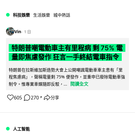
科技娛樂
生活娛樂
城中熱話
Vin
1 日
特朗普嘲電動車主有里程病 剩 75% 電
量即焦慮發作 狂言一手終結電車指令
特朗普在拉斯維加斯造勢大會上公開嘲諷電動車車主患有「里
程焦慮病」，聲稱電量剩 75% 便發作，並重申已廢除電動車強
閱讀全文
制令。惟專業車媒隨即反駁，...
605
270
分享
↗
人工智能