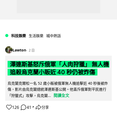
科技娛樂
生活娛樂
城中熱話
Lawton
2 日
澤連斯基怒斥俄軍「人肉狩獵」 無人機
追殺烏克蘭小販近 40 秒仍被炸傷
烏克蘭克爾松一名 52 歲小販被俄軍無人機追擊近 40 秒後被炸
傷，影片由烏克蘭總統澤連斯基公開。他直斥俄軍對平民進行
閱讀全文
「狩獵式」攻擊，烏克蘭...
126
41
分享
↗