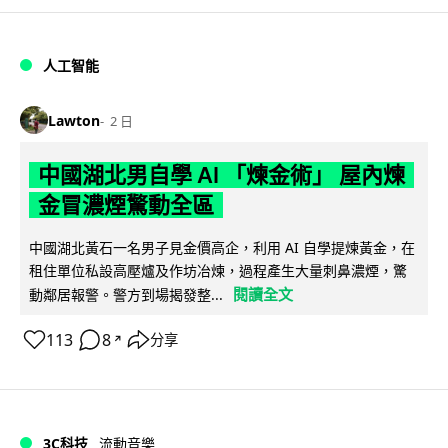
人工智能
Lawton
2 日
中國湖北男自學 AI 「煉金術」 屋內煉
金冒濃煙驚動全區
中國湖北黃石一名男子見金價高企，利用 AI 自學提煉黃金，在
租住單位私設高壓爐及作坊冶煉，過程產生大量刺鼻濃煙，驚
閱讀全文
動鄰居報警。警方到場揭發整...
113
8
分享
↗
3C科技
流動音樂