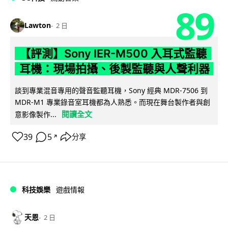
89
Lawton
2 日
【評測】Sony IER-M500 入耳式監聽
耳機：現場拍攝、後製監聽與人聲利器
談到專業混音專用的聲音監聽耳機，Sony 經典 MDR-7506 到
MDR-M1 專業錄音室耳機都為人熟悉。而現在舞台製作者與創
閱讀全文
意影像製作...
39
5
分享
↗
科技娛樂
遊戲情報
天恩
2 日