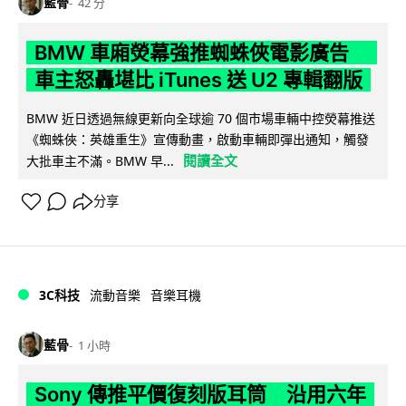
藍骨
42 分
BMW 車廂熒幕強推蜘蛛俠電影廣告
車主怒轟堪比 iTunes 送 U2 專輯翻版
BMW 近日透過無線更新向全球逾 70 個市場車輛中控熒幕推送
《蜘蛛俠：英雄重生》宣傳動畫，啟動車輛即彈出通知，觸發
閱讀全文
大批車主不滿。BMW 早...
分享
3C科技
流動音樂
音樂耳機
藍骨
1 小時
Sony 傳推平價復刻版耳筒 沿用六年