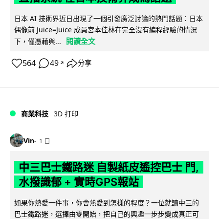
日本 AI 技術界近日出現了一個引發廣泛討論的熱門話題：日本
偶像前 Juice=Juice 成員宮本佳林在完全沒有編程經驗的情況
閱讀全文
下，僅憑藉與...
564
49
分享
↗
商業科技
3D 打印
Vin
1 日
中三巴士鐵路迷 自製紙皮遙控巴士 門,
水撥識郁 + 實時GPS報站
如果你熱愛一件事，你會熱愛到怎樣的程度？一位就讀中三的
巴士鐵路迷，選擇由零開始，把自己的興趣一步步變成真正可