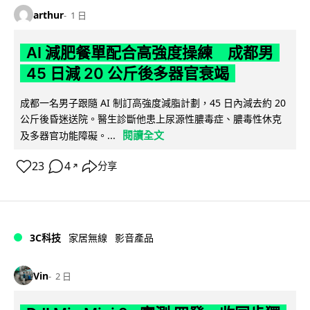
arthur
1 日
AI 減肥餐單配合高強度操練 成都男
45 日減 20 公斤後多器官衰竭
成都一名男子跟隨 AI 制訂高強度減脂計劃，45 日內減去約 20
公斤後昏迷送院。醫生診斷他患上尿源性膿毒症、膿毒性休克
閱讀全文
及多器官功能障礙。...
23
4
分享
↗
3C科技
家居無線
影音產品
Vin
2 日