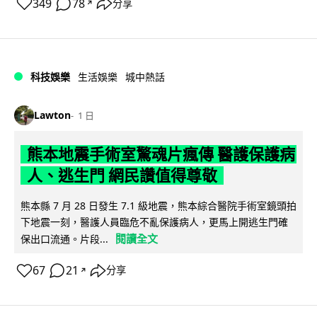
349
78
分享
↗
科技娛樂
生活娛樂
城中熱話
Lawton
1 日
熊本地震手術室驚魂片瘋傳 醫護保護病
人、逃生門 網民讚值得尊敬
熊本縣 7 月 28 日發生 7.1 級地震，熊本綜合醫院手術室鏡頭拍
下地震一刻，醫護人員臨危不亂保護病人，更馬上開逃生門確
閱讀全文
保出口流通。片段...
67
21
分享
↗