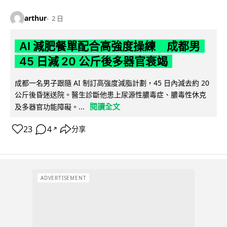
arthur
2 日
AI 減肥餐單配合高強度操練 成都男
45 日減 20 公斤後多器官衰竭
成都一名男子跟隨 AI 制訂高強度減脂計劃，45 日內減去約 20
公斤後昏迷送院。醫生診斷他患上尿源性膿毒症、膿毒性休克
閱讀全文
及多器官功能障礙。...
23
4
分享
↗
ADVERTISEMENT