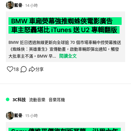
藍骨
14 小時
BMW 車廂熒幕強推蜘蛛俠電影廣告
車主怒轟堪比 iTunes 送 U2 專輯翻版
BMW 近日透過無線更新向全球逾 70 個市場車輛中控熒幕推送
《蜘蛛俠：英雄重生》宣傳動畫，啟動車輛即彈出通知，觸發
閱讀全文
大批車主不滿。BMW 早...
18
分享
3C科技
流動音樂
音樂耳機
藍骨
15 小時