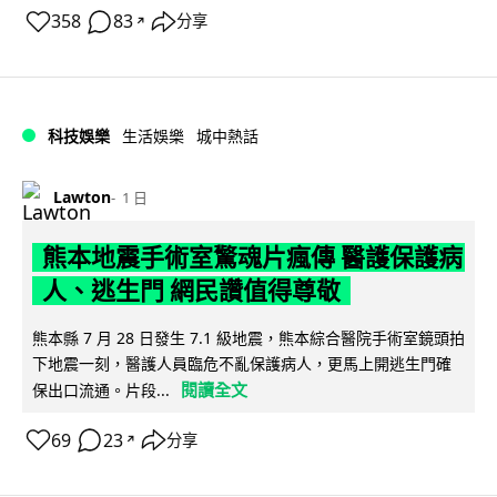
358
83
分享
↗
科技娛樂
生活娛樂
城中熱話
Lawton
1 日
熊本地震手術室驚魂片瘋傳 醫護保護病
人、逃生門 網民讚值得尊敬
熊本縣 7 月 28 日發生 7.1 級地震，熊本綜合醫院手術室鏡頭拍
下地震一刻，醫護人員臨危不亂保護病人，更馬上開逃生門確
閱讀全文
保出口流通。片段...
69
23
分享
↗