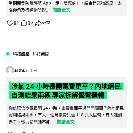
星期開發防曬導航 App「走向陰涼處」，結合建築物高度、太
閱讀全文
陽仰角及行道樹陰影...
81
3
分享
↗
科技娛樂
科技新聞
arthur
1 日
冷氣 24 小時長開電費更平？內地網民
自測結果兩極 專家拆解慳電邏輯
你信唔信冷氣長開 24 小時，電費反而平過開開關關？內地網民
實測結果兩極，有人一個月電費只需 118 元人民幣，有人飆到
閱讀全文
過千。電力部門話不能...