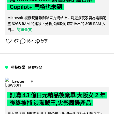
Copilot+ 門檻也未到
Microsoft 被發現靜靜刪除官方網站上，對遊戲玩家要為電腦配
置 32GB RAM 的建議。分析指微軟同時新推出的 8GB RAM 入
閱讀全文
門...
167
16
分享
↗
科技娛樂
影視娛樂
Lawton
1 日
訂購 43 億日元精品後棄單 大阪女 2 年
後終被捕 涉海賊王,火影周邊產品
日本警視廳神田署 8 月 6 日公布，拘捕一名 32 歲大阪女子，