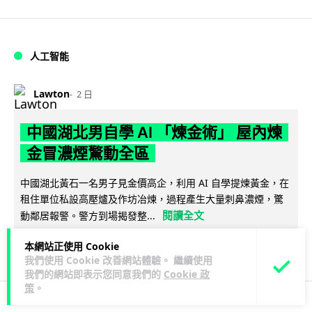
人工智能
Lawton
2 日
中國湖北男自學 AI 「煉金術」 屋內煉
金冒濃煙驚動全區
中國湖北黃石一名男子見金價高企，利用 AI 自學提煉黃金，在
租住單位私設高壓爐及作坊冶煉，過程產生大量刺鼻濃煙，驚
閱讀全文
動鄰居報警。警方到場揭發整...
114
8
本網站正使用 Cookie
分享
↗
我們使用 Cookie 改善網站體驗。 繼續使用
我們的網站即表示您同意我們的
Cookie 政
策
。