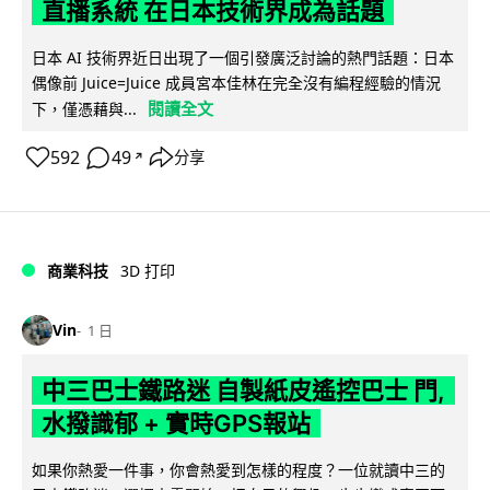
直播系統 在日本技術界成為話題
日本 AI 技術界近日出現了一個引發廣泛討論的熱門話題：日本
偶像前 Juice=Juice 成員宮本佳林在完全沒有編程經驗的情況
閱讀全文
下，僅憑藉與...
592
49
分享
↗
商業科技
3D 打印
Vin
1 日
中三巴士鐵路迷 自製紙皮遙控巴士 門,
水撥識郁 + 實時GPS報站
如果你熱愛一件事，你會熱愛到怎樣的程度？一位就讀中三的