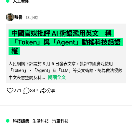
人工智能
藍骨
13 小時
中國官媒批評 AI 術語濫用英文 稱
「Token」與「Agent」動搖科技話語
權
人民網旗下評論於 8 月 6 日發表文章，批評中國廣泛使用
「Token」、「Agent」及「LLM」等英文術語，認為做法侵蝕
閱讀全文
中文表意空間及科...
271
84
分享
↗
科技娛樂
生活科技
汽車科技