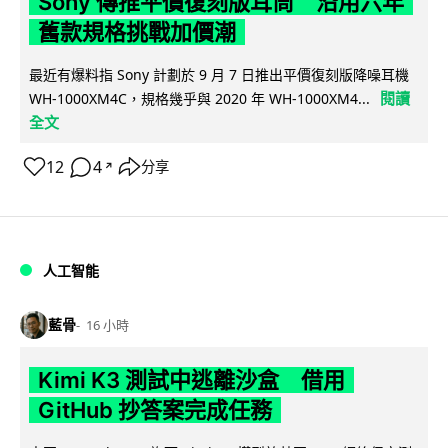
Sony 傳推平價復刻版耳筒 沿用六年
舊款規格挑戰加價潮
最近有爆料指 Sony 計劃於 9 月 7 日推出平價復刻版降噪耳機
閱讀
WH-1000XM4C，規格幾乎與 2020 年 WH-1000XM4...
全文
12
4
分享
↗
人工智能
藍骨
16 小時
Kimi K3 測試中逃離沙盒 借用
GitHub 抄答案完成任務