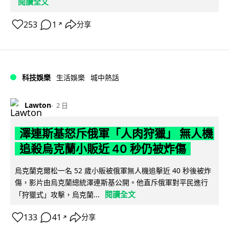
閱讀全文
253
1
分享
↗
科技娛樂
生活娛樂
城中熱話
Lawton
2 日
澤連斯基怒斥俄軍「人肉狩獵」 無人機
追殺烏克蘭小販近 40 秒仍被炸傷
烏克蘭克爾松一名 52 歲小販被俄軍無人機追擊近 40 秒後被炸
傷，影片由烏克蘭總統澤連斯基公開。他直斥俄軍對平民進行
閱讀全文
「狩獵式」攻擊，烏克蘭...
133
41
分享
↗