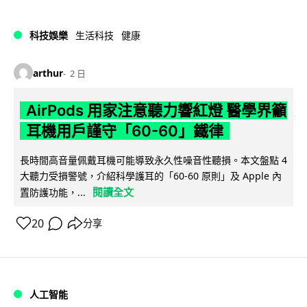
科技娛樂
生活科技
健康
arthur
2 日
AirPods 用家注意聽力響紅燈 醫學界籲
耳機用戶謹守「60-60」鐵律
長時間高音量佩戴耳機可能導致永久性噪音性聽損。本文盤點 4
大聽力受損警號，介紹科學護耳的「60-60 原則」及 Apple 內
閱讀全文
置防護功能，...
20
分享
人工智能