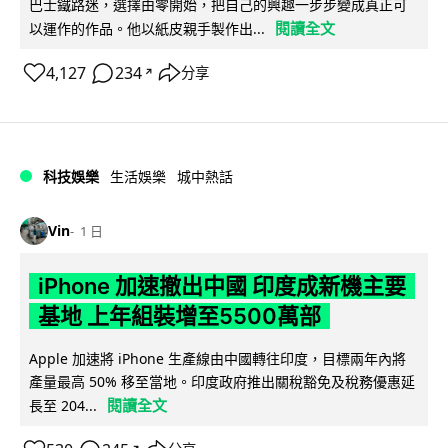
巴士鐵路迷，選擇由零開始，把自己的興趣一步步變成真正可
閱讀全文
以運作的作品。他以紙皮親手製作出...
4,127
234
分享
↗
科技娛樂
生活娛樂
城中熱話
Vin
1 日
iPhone 加速撤出中國 印度成新機主要
基地 上年組裝增至5500萬部
Apple 加速將 iPhone 生產線由中國轉往印度，目標兩年內將
產量最高 50% 移至當地。印度政府推出關稅豁免及稅務優惠延
閱讀全文
長至 204...