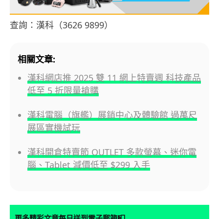
查詢：漢科（3626 9899）
相關文章:
漢科網店推 2025 雙 11 網上特賣週 科技產品
低至 5 折限量搶購
漢科電腦（旗艦）展銷中心及體驗館 過萬尺
展區實機試玩
漢科開倉特賣節 OUTLET 多款螢幕、迷你電
腦、Tablet 減價低至 $299 入手
📮
更多精彩文章每日送到電子郵箱