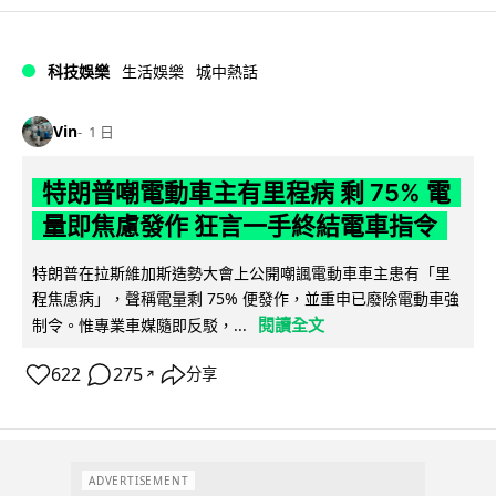
科技娛樂
生活娛樂
城中熱話
Vin
1 日
特朗普嘲電動車主有里程病 剩 75% 電
量即焦慮發作 狂言一手終結電車指令
特朗普在拉斯維加斯造勢大會上公開嘲諷電動車車主患有「里
程焦慮病」，聲稱電量剩 75% 便發作，並重申已廢除電動車強
閱讀全文
制令。惟專業車媒隨即反駁，...
622
275
分享
↗
ADVERTISEMENT