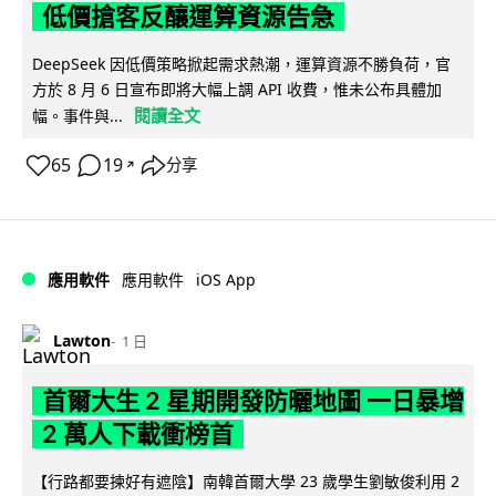
低價搶客反釀運算資源告急
DeepSeek 因低價策略掀起需求熱潮，運算資源不勝負荷，官
方於 8 月 6 日宣布即將大幅上調 API 收費，惟未公布具體加
閱讀全文
幅。事件與...
65
19
分享
↗
iOS App
應用軟件
應用軟件
Lawton
1 日
首爾大生 2 星期開發防曬地圖 一日暴增
2 萬人下載衝榜首
【行路都要揀好有遮陰】南韓首爾大學 23 歲學生劉敏俊利用 2