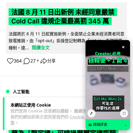
法國 8 月 11 日出新例 未經同意嚴禁
Cold Call 違規企業最高罰 345 萬
法國將於 8 月 11 日起實施新例，全面禁止企業未經消費者同意
致電推銷，由「opt-out」拒接登記制轉為「opt-in」先徵同意
×
閱讀全文
機制。違...
364
27
分享
↗
人工智能
本網站正使用 Cookie
Lawton
2 日
我們使用 Cookie 改善網站體驗。 繼續使用
🎵
⛶
我們的網站即表示您同意我們的
Cookie 政
策
。
華為科學家警告 NVIDIA 已近物理極限
📖 詳細評測
→