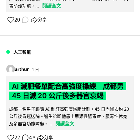
閱讀全文
置防護功能，...
20
分享
人工智能
arthur
1 日
AI 減肥餐單配合高強度操練 成都男
45 日減 20 公斤後多器官衰竭
成都一名男子跟隨 AI 制訂高強度減脂計劃，45 日內減去約 20
公斤後昏迷送院。醫生診斷他患上尿源性膿毒症、膿毒性休克
閱讀全文
及多器官功能障礙。...
22
4
分享
↗