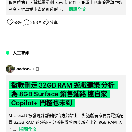
程焦慮病」，聲稱電量剩 75% 便發作，並重申已廢除電動車強
閱讀全文
制令。惟專業車媒隨即反駁，...
589
263
分享
↗
人工智能
Lawton
1 日
微軟刪走 32GB RAM 遊戲建議 分析:
為 8GB Surface 銷售鋪路 連自家
Copilot+ 門檻也未到
Microsoft 被發現靜靜刪除官方網站上，對遊戲玩家要為電腦配
置 32GB RAM 的建議。分析指微軟同時新推出的 8GB RAM 入
閱讀全文
門...