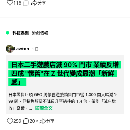
116
分享
科技娛樂
遊戲情報
Lawton
1 日
日本二手遊戲店減 90% 門市 業績反增
四成 "懷舊"在 Z 世代變成最潮「新鮮
感」
日本零售巨頭 GEO 將懷舊遊戲銷售門市從 1,000 間大幅減至
99 間，但銷售額卻不降反升至過往的 1.4 倍。做到「減店增
閱讀全文
收」奇蹟，...
259
20
分享
↗