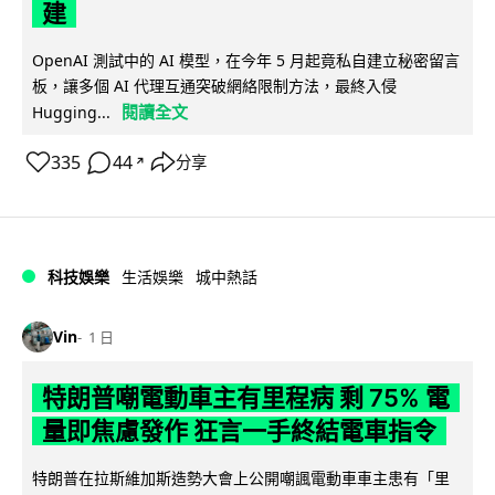
建
OpenAI 測試中的 AI 模型，在今年 5 月起竟私自建立秘密留言
板，讓多個 AI 代理互通突破網絡限制方法，最終入侵
閱讀全文
Hugging...
335
44
分享
↗
科技娛樂
生活娛樂
城中熱話
Vin
1 日
特朗普嘲電動車主有里程病 剩 75% 電
量即焦慮發作 狂言一手終結電車指令
特朗普在拉斯維加斯造勢大會上公開嘲諷電動車車主患有「里