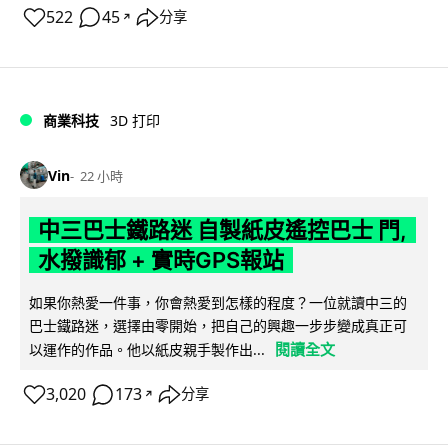
522
45
分享
↗
商業科技
3D 打印
Vin
22 小時
中三巴士鐵路迷 自製紙皮遙控巴士 門,
水撥識郁 + 實時GPS報站
如果你熱愛一件事，你會熱愛到怎樣的程度？一位就讀中三的
巴士鐵路迷，選擇由零開始，把自己的興趣一步步變成真正可
閱讀全文
以運作的作品。他以紙皮親手製作出...
3,020
173
分享
↗