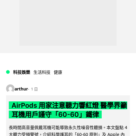
科技娛樂
生活科技
健康
arthur
1 日
AirPods 用家注意聽力響紅燈 醫學界籲
耳機用戶謹守「60-60」鐵律
長時間高音量佩戴耳機可能導致永久性噪音性聽損。本文盤點 4
大聽力受損警號，介紹科學護耳的「60-60 原則」及 Apple 內