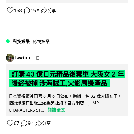
158
15
分享
↗
科技娛樂
影視娛樂
Lawton
1 日
訂購 43 億日元精品後棄單 大阪女 2 年
後終被捕 涉海賊王,火影周邊產品
日本警視廳神田署 8 月 6 日公布，拘捕一名 32 歲大阪女子，
指她涉嫌在出版巨頭集英社旗下官方網店「JUMP
閱讀全文
CHARACTERS ST...
67
9
分享
↗