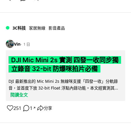
3C科技
家居無線
影音產品
Vin
1 日
DJI Mic Mini 2s 實測 四發一收同步獨
立錄音 32-bit 防爆咪拍片必備
DJI 最新推出的 Mic Mini 2s 無線咪支援「四發一收」分軌錄
音，並首度下放 32-bit Float 浮點內錄功能。本文經實測其...
閱讀全文
251
1
分享
↗