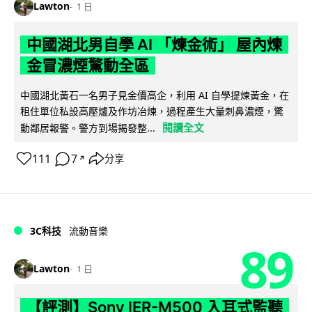
Lawton
1 日
中國湖北男自學 AI 「煉金術」 屋內煉
金冒濃煙驚動全區
中國湖北黃石一名男子見金價高企，利用 AI 自學提煉黃金，在
租住單位私設高壓爐及作坊冶煉，過程產生大量刺鼻濃煙，驚
閱讀全文
動鄰居報警。警方到場揭發整...
111
7
分享
↗
3C科技
流動音樂
89
Lawton
1 日
【評測】Sony IER-M500 入耳式監聽