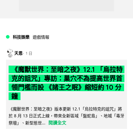
科技娛樂
遊戲情報
天恩
1 日
《魔獸世界：至暗之夜》12.1 「烏拉特
克的詛咒」專訪：巢穴不為提高世界首
領門檻而設 《諸王之眠》縮短約 10 分
鐘
《魔獸世界：至暗之夜》版本更新 12.1「烏拉特克的詛咒」將
於 8 月 13 日正式上線，帶來全新區域「盤蛇島」、地城「毒牙
閱讀全文
祭壇」、新型態世...