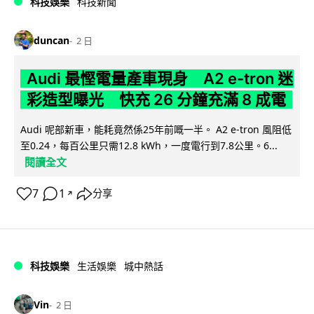
科技娛樂
科技新聞
duncan
2 日
Audi 最慳電量產車現身 A2 e-tron 迷
彩造型曝光 快充 26 分鐘充滿 8 成電
Audi 呢部新車，能耗竟然係25年前嘅一半。 A2 e-tron 風阻低
至0.24，每百公里只需12.8 kWh，一度電行到7.8公里。6...
閱讀全文
7
1
分享
↗
科技娛樂
生活娛樂
城中熱話
Vin
2 日