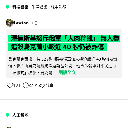
科技娛樂
生活娛樂
城中熱話
Lawton
1 日
澤連斯基怒斥俄軍「人肉狩獵」 無人機
追殺烏克蘭小販近 40 秒仍被炸傷
烏克蘭克爾松一名 52 歲小販被俄軍無人機追擊近 40 秒後被炸
傷，影片由烏克蘭總統澤連斯基公開。他直斥俄軍對平民進行
閱讀全文
「狩獵式」攻擊，烏克蘭...
121
41
分享
↗
人工智能