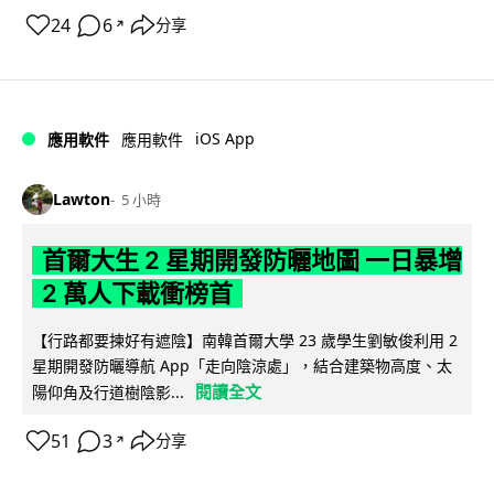
24
6
分享
↗
iOS App
應用軟件
應用軟件
Lawton
5 小時
首爾大生 2 星期開發防曬地圖 一日暴增
2 萬人下載衝榜首
【行路都要揀好有遮陰】南韓首爾大學 23 歲學生劉敏俊利用 2
星期開發防曬導航 App「走向陰涼處」，結合建築物高度、太
閱讀全文
陽仰角及行道樹陰影...
51
3
分享
↗