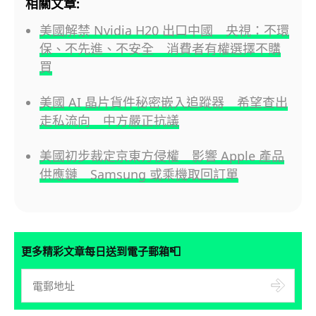
相關文章:
美國解禁 Nvidia H20 出口中國 央視：不環
保、不先進、不安全 消費者有權選擇不購
買
美國 AI 晶片貨件秘密嵌入追蹤器 希望查出
走私流向 中方嚴正抗議
美國初步裁定京東方侵權 影響 Apple 產品
供應鏈 Samsung 或乘機取回訂單
📮
更多精彩文章每日送到電子郵箱