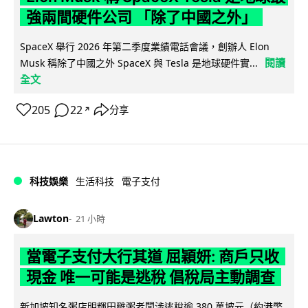
強兩間硬件公司 「除了中國之外」
SpaceX 舉行 2026 年第二季度業績電話會議，創辦人 Elon
閱讀
Musk 稱除了中國之外 SpaceX 與 Tesla 是地球硬件實...
全文
205
22
分享
↗
科技娛樂
生活科技
電子支付
Lawton
21 小時
當電子支付大行其道 屈穎妍: 商戶只收
現金 唯一可能是逃稅 倡稅局主動調查
新加坡知名粥店明輝田雞粥老闆涉逃稅逾 380 萬坡元（約港幣