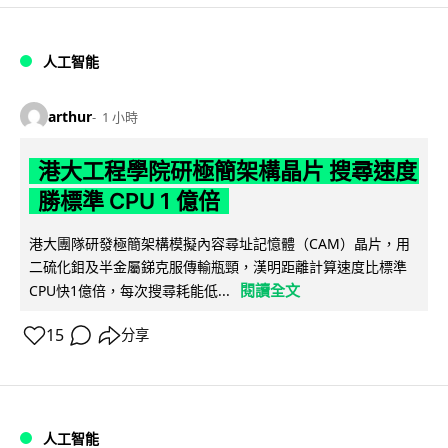
人工智能
arthur
1 小時
港大工程學院研極簡架構晶片 搜尋速度
勝標準 CPU 1 億倍
港大團隊研發極簡架構模擬內容尋址記憶體（CAM）晶片，用
二硫化鉬及半金屬銻克服傳輸瓶頸，漢明距離計算速度比標準
閱讀全文
CPU快1億倍，每次搜尋耗能低...
15
分享
人工智能