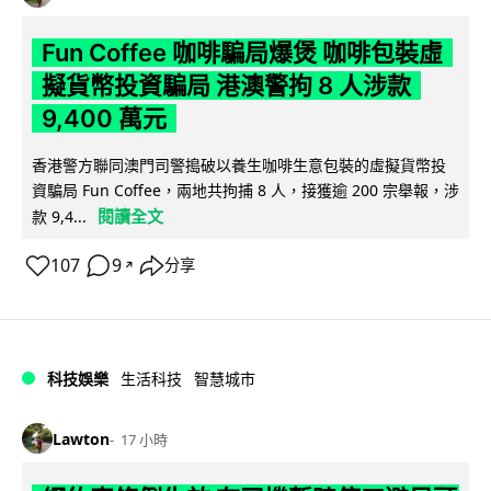
Fun Coffee 咖啡騙局爆煲 咖啡包裝虛
擬貨幣投資騙局 港澳警拘 8 人涉款
9,400 萬元
香港警方聯同澳門司警搗破以養生咖啡生意包裝的虛擬貨幣投
資騙局 Fun Coffee，兩地共拘捕 8 人，接獲逾 200 宗舉報，涉
閱讀全文
款 9,4...
107
9
分享
↗
科技娛樂
生活科技
智慧城市
Lawton
17 小時