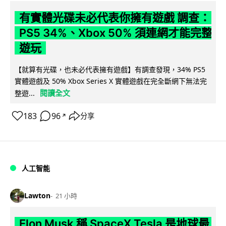
有實體光碟未必代表你擁有遊戲 調查：
PS5 34%、Xbox 50% 須連網才能完整
遊玩
【就算有光碟，也未必代表擁有遊戲】有調查發現，34% PS5
實體遊戲及 50% Xbox Series X 實體遊戲在完全斷網下無法完
閱讀全文
整遊...
183
96
分享
↗
人工智能
Lawton
21 小時
Elon Musk 稱 SpaceX Tesla 是地球最