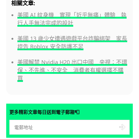
相關文章:
美國 AI 紋身機 實現「近乎無痛」體驗 執
行人手無法完成的設計
美國 13 歲少女遭遇遊戲平台詐騙綁架 家長
控告 Roblox 安全防護不足
美國解禁 Nvidia H20 出口中國 央視：不環
保、不先進、不安全 消費者有權選擇不購
買
📮
更多精彩文章每日送到電子郵箱