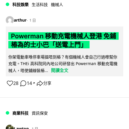
科技娛樂
生活科技
機械人
arthur
1 日
Powerman 移動充電機械人登港 免鋪
樁為的士小巴「送電上門」
你架電動車喺停車場搵唔到樁？有個機械人會自己行過嚟幫你
充電。THEi 高科院同內地公司研發出 Powerman 移動充電機
閱讀全文
械人，唔使鋪線裝樁...
28
14
分享
↗
商業科技
資訊保安
Lawton
1 日