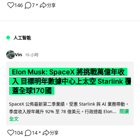
146
7
分享
↗
人工智能
Vin
16 小時
Elon Musk: SpaceX 將挑戰萬億年收
入 目標明年數據中心上太空 Starlink 覆
蓋全球170國
SpaceX 公佈最新第二季業績，受惠 Starlink 與 AI 業務帶動，
閱讀
季度收入按年飆升 92% 至 78 億美元。行政總裁 Elon...
全文
104
14
分享
↗