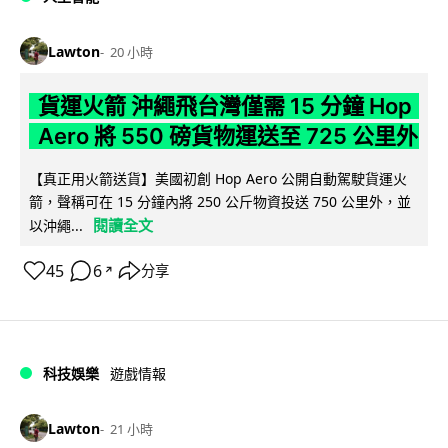
Lawton
20 小時
貨運火箭 沖繩飛台灣僅需 15 分鐘 Hop
Aero 將 550 磅貨物運送至 725 公里外
【真正用火箭送貨】美國初創 Hop Aero 公開自動駕駛貨運火
箭，聲稱可在 15 分鐘內將 250 公斤物資投送 750 公里外，並
閱讀全文
以沖繩...
45
6
分享
↗
科技娛樂
遊戲情報
Lawton
21 小時