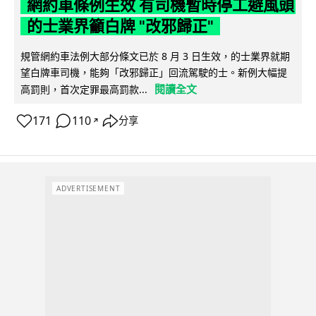
網約車條例生效 有司機暫時停工避風頭
的士業界籲白牌 "改邪歸正"
規管網約車法例大部分條文已於 8 月 3 日生效，的士業界就期
望白牌車司機，能夠「改邪歸正」回流駕駛的士。新例大幅提
閱讀全文
高罰則，首次定罪最高罰款...
171
110
分享
↗
ADVERTISEMENT