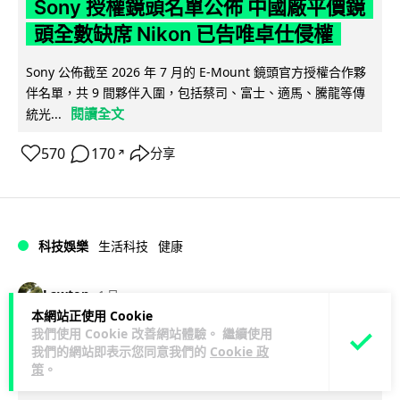
Sony 授權鏡頭名單公佈 中國廠平價鏡
頭全數缺席 Nikon 已告唯卓仕侵權
Sony 公佈截至 2026 年 7 月的 E-Mount 鏡頭官方授權合作夥
伴名單，共 9 間夥伴入圍，包括蔡司、富士、適馬、騰龍等傳
閱讀全文
統光...
570
170
分享
↗
科技娛樂
生活科技
健康
Lawton
1 日
本網站正使用 Cookie
我們使用 Cookie 改善網站體驗。 繼續使用
室內空氣 40 度暑熱難耐 德國空調普及
我們的網站即表示您同意我們的
Cookie 政
率僅 3% 大眾繼續忍的最大原因
策
。