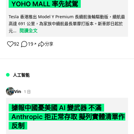
YOHO MALL 率先試駕
Tesla 香港推出 Model Y Premium 長續航後輪驅動版，續航最
高達 691 公里，為家族中續航最長單摩打版本。新車即日起於
閱讀全文
元...
92
19
分享
↗
人工智能
Vin
1 日
據報中國憂美國 AI 變武器 不滿
Anthropic 拒正常存取 擬列實體清單作
反制