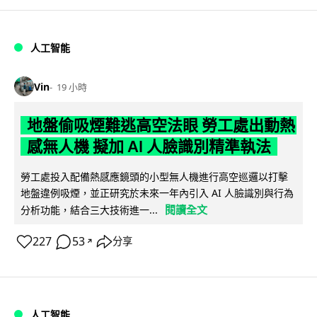
人工智能
Vin
19 小時
地盤偷吸煙難逃高空法眼 勞工處出動熱
感無人機 擬加 AI 人臉識別精準執法
勞工處投入配備熱感應鏡頭的小型無人機進行高空巡邏以打擊
地盤違例吸煙，並正研究於未來一年內引入 AI 人臉識別與行為
閱讀全文
分析功能，結合三大技術進一...
227
53
分享
↗
人工智能