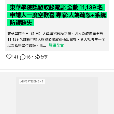
東華學院誤發取錄電郵 全數 11,139 名
申請人一度空歡喜 專家:人為疏忽+系統
防護缺失
東華學院今日（5 日）大學聯招放榜之際，因人為疏忽向全數
11,139 名課程申請人錯誤發出取錄通知電郵，令大批考生一度
閱讀全文
以為獲得學位取錄，事...
141
16
分享
↗
ADVERTISEMENT