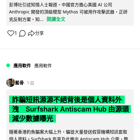
彭博社引述知情人士報道，中國官方擔心美國 AI 公司
Anthropic 開發的頂級模型 Mythos 可被用作攻擊武器，正研
閱讀全文
究反制方案。知...
1
分享
應用軟件
應用軟件
藍骨
1 日
詐騙短訊源源不絕背後是個人資料外
洩 Surfshark Antiscam Hub 由源頭
減少數據曝光
隨著香港釣魚騙案大幅上升，騙徒大量發送假冒機構短訊套取
個人資料。Surfshark 有見及此推出 Antiscam Hub 介面，整