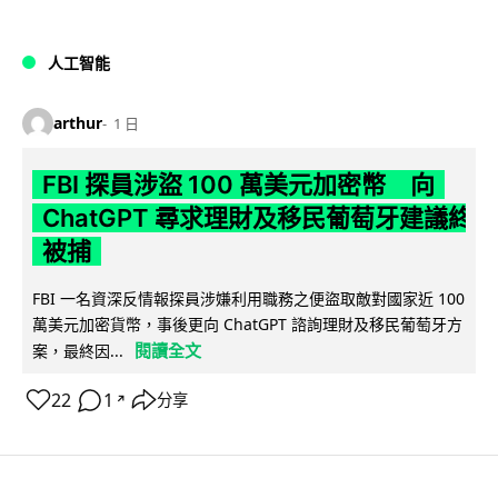
人工智能
arthur
1 日
FBI 探員涉盜 100 萬美元加密幣 向
ChatGPT 尋求理財及移民葡萄牙建議終
被捕
FBI 一名資深反情報探員涉嫌利用職務之便盜取敵對國家近 100
萬美元加密貨幣，事後更向 ChatGPT 諮詢理財及移民葡萄牙方
閱讀全文
案，最終因...
22
1
分享
↗