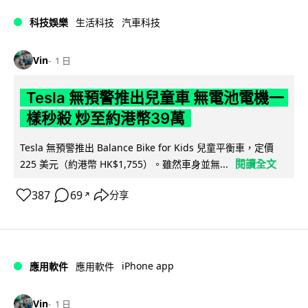
科技娛樂
生活科技
汽車科技
Vin
1 日
Tesla 無預警推出兒童車 無電池電機一
樣秒殺 炒至約港幣39萬
Tesla 無預警推出 Balance Bike for Kids 兒童平衡車，定價
閱讀全文
225 美元（約港幣 HK$1,755）。雖然車身並無...
387
69
分享
↗
iPhone app
應用軟件
應用軟件
Vin
1 日