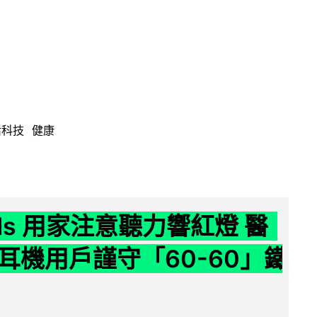
活科技
健康
ods 用家注意聽力響紅燈 醫
耳機用戶謹守「60-60」鐵