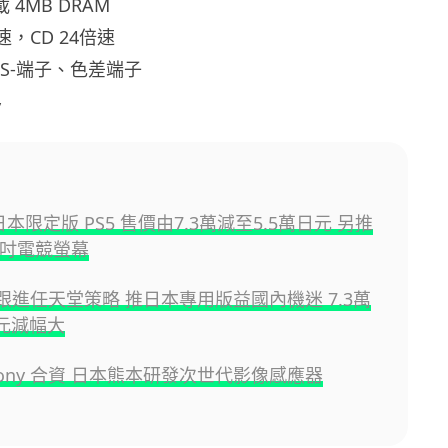
 4MB DRAM
速，CD 24倍速
S-端子、色差端子
y
推日本限定版 PS5 售價由7.3萬減至5.5萬日元 另推
27吋電競螢幕
y 跟進任天堂策略 推日本專用版益國內機迷 7.3萬
日元減幅大
Sony 合資 日本熊本研發次世代影像感應器