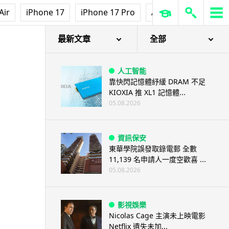
Air
iPhone 17
iPhone 17 Pro
AirPods Pro 3
Ap
最新文章
全部
人工智能
靠快閃記憶體紓緩 DRAM 不足
KIOXIA 推 XL1 記憶體...
05.08.2026
資訊保安
東華學院誤發取錄電郵 全數
11,139 名申請人一度空歡喜 ...
05.08.2026
影視娛樂
Nicolas Cage 主演未上映電影
Netflix 遺失未加...