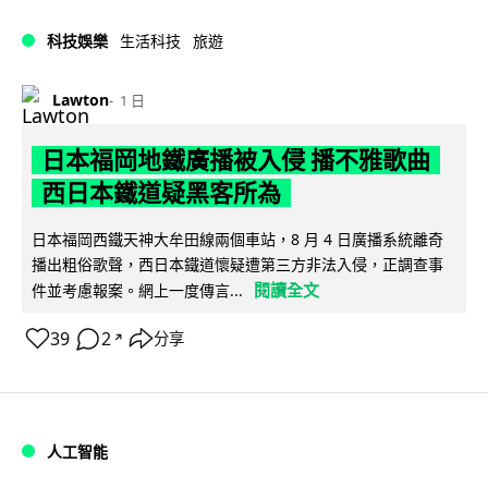
科技娛樂
生活科技
旅遊
Lawton
1 日
日本福岡地鐵廣播被入侵 播不雅歌曲
西日本鐵道疑黑客所為
日本福岡西鐵天神大牟田線兩個車站，8 月 4 日廣播系統離奇
播出粗俗歌聲，西日本鐵道懷疑遭第三方非法入侵，正調查事
閱讀全文
件並考慮報案。網上一度傳言...
39
2
分享
↗
人工智能