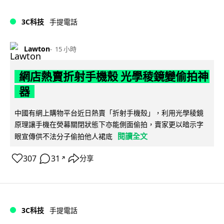
3C科技
手提電話
Lawton
15 小時
網店熱賣折射手機殼 光學稜鏡變偷拍神
器
中國有網上購物平台近日熱賣「折射手機殼」，利用光學稜鏡
原理讓手機在熒幕關閉狀態下亦能側面偷拍，賣家更以暗示字
閱讀全文
眼宣傳供不法分子偷拍他人裙底
307
31
分享
↗
3C科技
手提電話