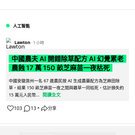
人工智能
Lawton
1 小時
中國農夫 AI 開錯除草配方 AI 幻覺累老
農蝕 17 萬 150 畝芝麻苗一夜枯死
中國安徽滁州一名 67 歲農民按 AI 生成農藥配方為芝麻田除
草，結果 150 畝芝麻苗一夜之間與雜草一同枯死，估計損失約
閱讀全文
15 萬元人民幣...
103
13
分享
↗