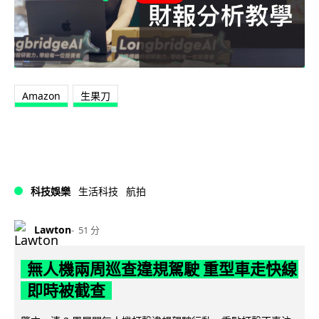
Amazon
生果刀
科技娛樂
生活科技
航拍
Lawton
51 分
無人機兩周巡查違規駕駛 重型車走快線
即時被截查