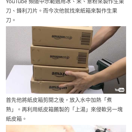
YouTube 頻道中示範過用冰、米、意粉來製作生果
刀、鋒利刀片。而今次他就找來紙箱來製作生果
刀。
首先他將紙皮箱剪開之後，放入水中加熱「煮
熟」。再利用紙皮箱餚製的「上湯」來侵軟另一塊
紙皮箱。