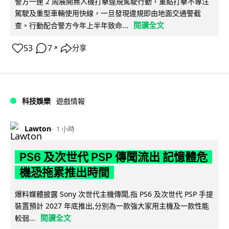
警方一連 2 周展開無人機打擊違規駕駛行動，重點打擊不專注
駕駛及重型車輛使用快線，一旦發現違規即由地面交通警截
閱讀全文
查。行動配合警方今年上半年致命...
53
7
分享
↗
科技娛樂
遊戲情報
Lawton
1 小時
PS6 及次世代 PSP 傳聞流出 記憶體危
機恐拖累推出時間
爆料媒體披露 Sony 次世代主機傳聞,指 PS6 及次世代 PSP 手提
裝置預計 2027 年底推出,分別為一款強大家用主機及一款性能
閱讀全文
較弱...