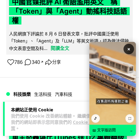
中國官媒批評 AI 術語濫用英文 稱
「Token」與「Agent」動搖科技話語
權
人民網旗下評論於 8 月 6 日發表文章，批評中國廣泛使用
「Token」、「Agent」及「LLM」等英文術語，認為做法侵蝕
閱讀全文
中文表意空間及科...
×
786
340
分享
↗
科技娛樂
生活科技
汽車科技
本網站正使用 Cookie
藍骨
1 日
我們使用 Cookie 改善網站體驗。 繼續使用
🎵
⛶
我們的網站即表示您同意我們的
Cookie 政
BMW 車廂熒幕強推蜘蛛俠電影廣告
策
。
📖 文字版訪問
→
車主怒轟堪比 iTunes 送 U2 專輯翻版