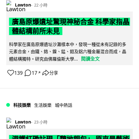
Lawton
22 小時
廣島原爆遺址驚現神秘合金 科學家指晶
體結構前所未見
科學家在廣島原爆遺址沙灘樣本中，發現一種從未有記錄的多
元素合金，由鐵、鉻、鎳、錳、鉬及鋁六種金屬混合而成，晶
閱讀全文
體結構獨特。研究由佛羅倫斯大學...
139
17
分享
↗
科技娛樂
生活娛樂
城中熱話
Lawton
23 小時
港鐵紅磡站現「黐地銀包」 原來是藝術