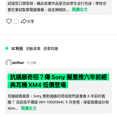
試接受口頭答辯，藉此核實作品是否由學生自行完成。學校亦
閱讀全文
要在筆試監察電腦螢幕、設定網絡防...
分享
3C科技
流動音樂
音樂耳機
arthur
3 小時
抗通脹奇招？傳 Sony 擬重推六年前經
典耳機 XM4 低價登場
耳機越賣越貴，Sony 應對通脹的奇招居然是重推 6 年前的舊
機？ 消息指平價版 WH-1000XM4C 9 月登場，保留摺疊設計與
閱讀全文
40m...