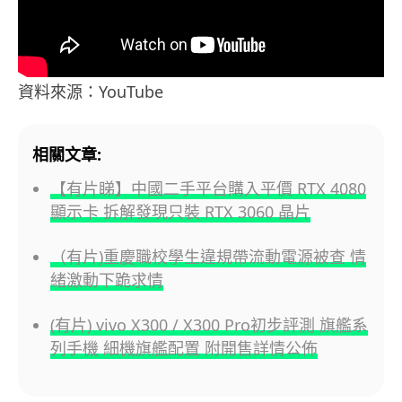
資料來源：YouTube
相關文章:
【有片睇】中國二手平台購入平價 RTX 4080
顯示卡 拆解發現只裝 RTX 3060 晶片
（有片)重慶職校學生違規帶流動電源被查 情
緒激動下跪求情
(有片) vivo X300 / X300 Pro初步評測 旗艦系
列手機 細機旗艦配置 附開售詳情公佈