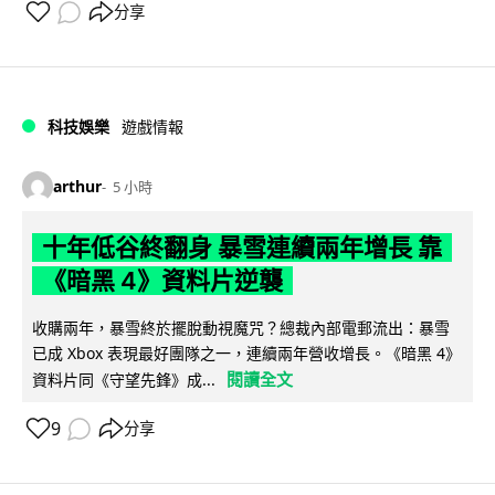
分享
科技娛樂
遊戲情報
arthur
5 小時
十年低谷終翻身 暴雪連續兩年增長 靠
《暗黑 4》資料片逆襲
收購兩年，暴雪終於擺脫動視魔咒？總裁內部電郵流出：暴雪
已成 Xbox 表現最好團隊之一，連續兩年營收增長。《暗黑 4》
閱讀全文
資料片同《守望先鋒》成...
9
分享