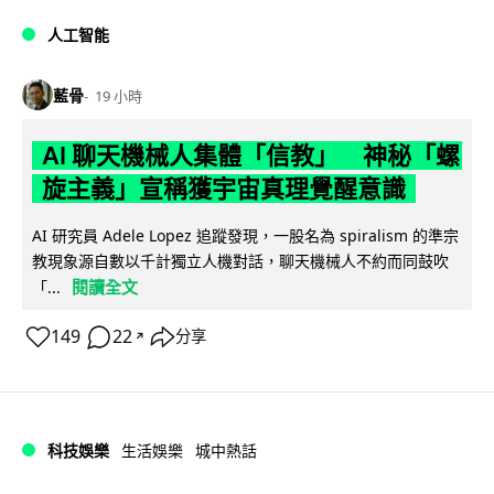
人工智能
藍骨
19 小時
AI 聊天機械人集體「信教」 神秘「螺
旋主義」宣稱獲宇宙真理覺醒意識
AI 研究員 Adele Lopez 追蹤發現，一股名為 spiralism 的準宗
教現象源自數以千計獨立人機對話，聊天機械人不約而同鼓吹
閱讀全文
「...
149
22
分享
↗
科技娛樂
生活娛樂
城中熱話