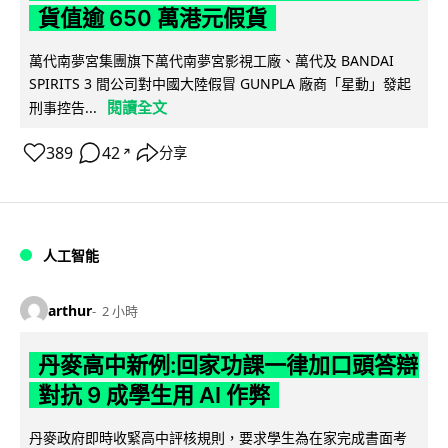
貨值逾 650 萬港元假貨
萬代南夢宮集團旗下萬代南夢宮影視工廠、萬代及 BANDAI
SPIRITS 3 間公司對中國大陸假冒 GUNPLA 廠商「星動」發起
閱讀全文
刑事控告...
389
42
分享
↗
人工智能
arthur
2 小時
丹麥高中新例:回家功課一律加口頭答辯
對抗 9 成學生用 AI 作弊
丹麥政府即時收緊高中評核規則，要求學生為在家完成書面考