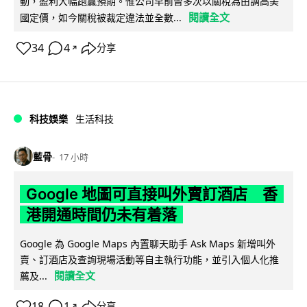
動，盈利大幅跑贏預期。惟公司早前曾多次以關稅為由調高美
閱讀全文
國定價，如今關稅被裁定違法並全數...
34
4
分享
↗
科技娛樂
生活科技
藍骨
17 小時
Google 地圖可直接叫外賣訂酒店 香
港開通時間仍未有着落
Google 為 Google Maps 內置聊天助手 Ask Maps 新增叫外
賣、訂酒店及查詢現場活動等自主執行功能，並引入個人化推
閱讀全文
薦及...
18
1
分享
↗