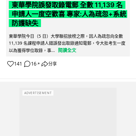
東華學院誤發取錄電郵 全數 11,139 名
申請人一度空歡喜 專家:人為疏忽+系統
防護缺失
東華學院今日（5 日）大學聯招放榜之際，因人為疏忽向全數
11,139 名課程申請人錯誤發出取錄通知電郵，令大批考生一度
閱讀全文
以為獲得學位取錄，事...
141
16
分享
↗
ADVERTISEMENT