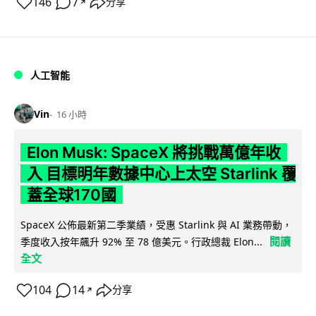
146
7
分享
↗
人工智能
Vin
16 小時
Elon Musk: SpaceX 將挑戰萬億年收
入 目標明年數據中心上太空 Starlink 覆
蓋全球170國
SpaceX 公佈最新第二季業績，受惠 Starlink 與 AI 業務帶動，
閱讀
季度收入按年飆升 92% 至 78 億美元。行政總裁 Elon...
全文
104
14
分享
↗