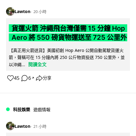
Lawton
20 小時
貨運火箭 沖繩飛台灣僅需 15 分鐘 Hop
Aero 將 550 磅貨物運送至 725 公里外
【真正用火箭送貨】美國初創 Hop Aero 公開自動駕駛貨運火
箭，聲稱可在 15 分鐘內將 250 公斤物資投送 750 公里外，並
閱讀全文
以沖繩...
45
6
分享
↗
科技娛樂
遊戲情報
Lawton
21 小時