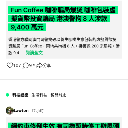
Fun Coffee 咖啡騙局爆煲 咖啡包裝虛
擬貨幣投資騙局 港澳警拘 8 人涉款
9,400 萬元
香港警方聯同澳門司警搗破以養生咖啡生意包裝的虛擬貨幣投
資騙局 Fun Coffee，兩地共拘捕 8 人，接獲逾 200 宗舉報，涉
閱讀全文
款 9,4...
107
9
分享
↗
科技娛樂
生活科技
智慧城市
Lawton
17 小時
網約車條例生效 有司機暫時停工避風頭