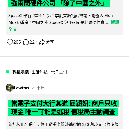
強兩間硬件公司 「除了中國之外」
SpaceX 舉行 2026 年第二季度業績電話會議，創辦人 Elon
閱讀
Musk 稱除了中國之外 SpaceX 與 Tesla 是地球硬件實...
全文
205
22
分享
↗
科技娛樂
生活科技
電子支付
Lawton
21 小時
當電子支付大行其道 屈穎妍: 商戶只收
現金 唯一可能是逃稅 倡稅局主動調查
新加坡知名粥店明輝田雞粥老闆涉逃稅逾 380 萬坡元（約港幣