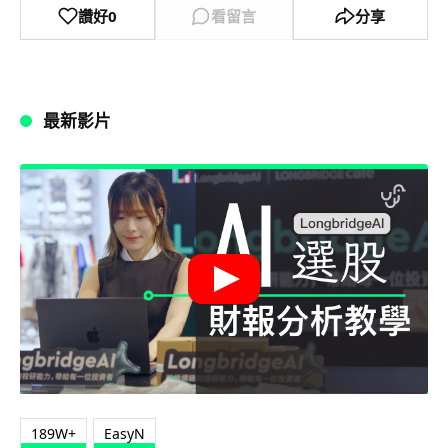
讚好
0
看留言
分享
最新影片
189W+
EasyN