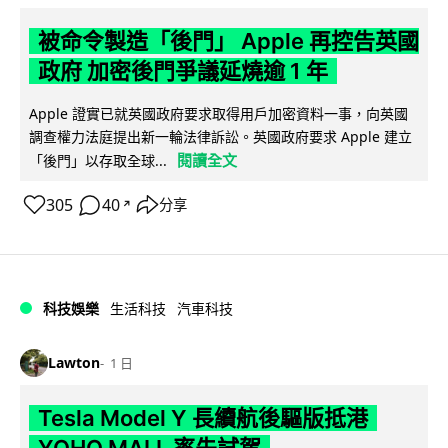
被命令製造「後門」 Apple 再控告英國
政府 加密後門爭議延燒逾 1 年
Apple 證實已就英國政府要求取得用戶加密資料一事，向英國
調查權力法庭提出新一輪法律訴訟。英國政府要求 Apple 建立
閱讀全文
「後門」以存取全球...
305
40
分享
↗
科技娛樂
生活科技
汽車科技
Lawton
1 日
Tesla Model Y 長續航後驅版抵港
YOHO MALL 率先試駕