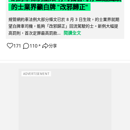
的士業界籲白牌 "改邪歸正"
規管網約車法例大部分條文已於 8 月 3 日生效，的士業界就期
望白牌車司機，能夠「改邪歸正」回流駕駛的士。新例大幅提
閱讀全文
高罰則，首次定罪最高罰款...
171
110
分享
↗
ADVERTISEMENT