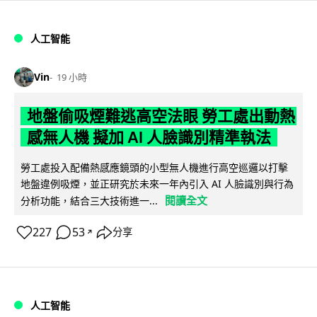
人工智能
Vin
19 小時
地盤偷吸煙難逃高空法眼 勞工處出動熱
感無人機 擬加 AI 人臉識別精準執法
勞工處投入配備熱感應鏡頭的小型無人機進行高空巡邏以打擊
地盤違例吸煙，並正研究於未來一年內引入 AI 人臉識別與行為
閱讀全文
分析功能，結合三大技術進一...
227
53
分享
↗
人工智能