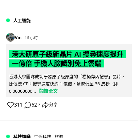
人工智能
Vin
16 小時
港大研原子級新晶片 AI 搜尋速度提升
一億倍 手機人臉識別免上雲端
香港大學團隊成功研發原子級厚度的「模擬存內搜尋」晶片，
比傳統 CPU 搜尋速度快約 1 億倍，延遲低至 36 皮秒（即
閱讀全文
0.00000000...
311
62
分享
↗
科技娛樂
生活科技
旅遊