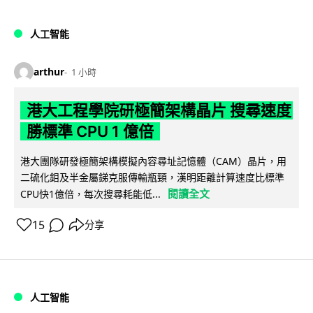
人工智能
arthur
1 小時
港大工程學院研極簡架構晶片 搜尋速度
勝標準 CPU 1 億倍
港大團隊研發極簡架構模擬內容尋址記憶體（CAM）晶片，用
二硫化鉬及半金屬銻克服傳輸瓶頸，漢明距離計算速度比標準
閱讀全文
CPU快1億倍，每次搜尋耗能低...
15
分享
人工智能