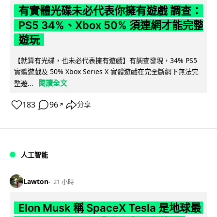
有實體光碟未必代表你擁有遊戲 調查：
PS5 34%、Xbox 50% 須連網才能完整
遊玩
【就算有光碟，也未必代表擁有遊戲】有調查發現，34% PS5
實體遊戲及 50% Xbox Series X 實體遊戲在完全斷網下無法完
閱讀全文
整遊...
183
96
分享
↗
人工智能
Lawton
21 小時
Elon Musk 稱 SpaceX Tesla 是地球最