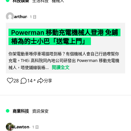
科技娛樂
生活科技
機械人
arthur
1 日
Powerman 移動充電機械人登港 免鋪
樁為的士小巴「送電上門」
你架電動車喺停車場搵唔到樁？有個機械人會自己行過嚟幫你
充電。THEi 高科院同內地公司研發出 Powerman 移動充電機
閱讀全文
械人，唔使鋪線裝樁...
28
14
分享
↗
商業科技
資訊保安
Lawton
1 日