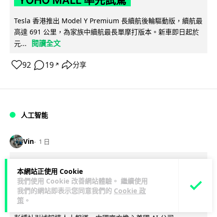
Tesla 香港推出 Model Y Premium 長續航後輪驅動版，續航最
高達 691 公里，為家族中續航最長單摩打版本。新車即日起於
閱讀全文
元...
92
19
分享
↗
人工智能
Vin
1 日
據報中國憂美國 AI 變武器 不滿
本網站正使用 Cookie
Anthropic 拒正常存取 擬列實體清單作
我們使用 Cookie 改善網站體驗。 繼續使用
我們的網站即表示您同意我們的
Cookie 政
反制
策
。