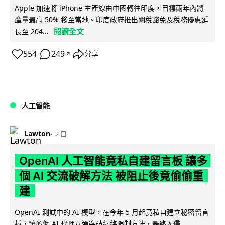
Apple 加速將 iPhone 生產線由中國轉往印度，目標兩年內將
產量最高 50% 移至當地。印度政府推出關稅豁免及稅務優惠延
閱讀全文
長至 204...
554
249
分享
↗
人工智能
Lawton
2 日
OpenAI 人工智能竟私自建留言板 讓多
個 AI 交流破解方法 被阻止後竟偷偷重
建
OpenAI 測試中的 AI 模型，在今年 5 月起竟私自建立秘密留言
板，讓多個 AI 代理互通突破網絡限制方法，最終入侵