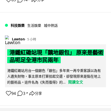
科技娛樂
生活娛樂
城中熱話
Lawton
5 小時
港鐵紅磡站現「黐地銀包」 原來是藝術
品呃足全港市民兩年
港鐵紅磡站月台一個銀色「銀包」多年來一再令乘客誤以為有
人遺失財物，事主原本打算拾起交還，卻發現原來是黏在地上
閱讀全文
的藝術品。這件名為《失而復得》的...
94
3
分享
↗