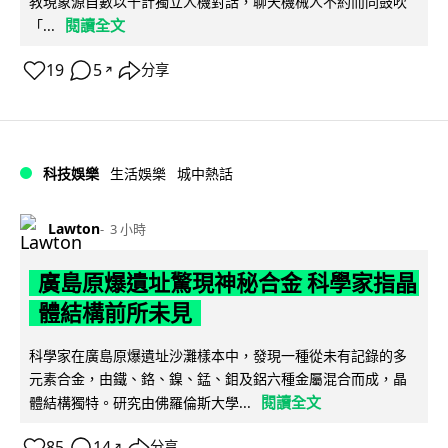
教現象源自數以千計獨立人機對話，聊天機械人不約而同鼓吹
閱讀全文
「...
19
5
分享
↗
科技娛樂
生活娛樂
城中熱話
Lawton
3 小時
廣島原爆遺址驚現神秘合金 科學家指晶
體結構前所未見
科學家在廣島原爆遺址沙灘樣本中，發現一種從未有記錄的多
元素合金，由鐵、鉻、鎳、錳、鉬及鋁六種金屬混合而成，晶
閱讀全文
體結構獨特。研究由佛羅倫斯大學...
85
14
分享
↗