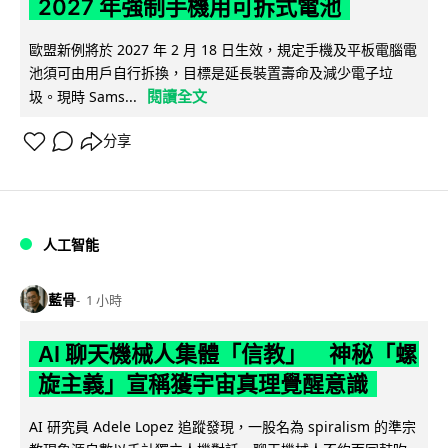
2027 年強制手機用可拆式電池
歐盟新例將於 2027 年 2 月 18 日生效，規定手機及平板電腦電
池須可由用戶自行拆換，目標是延長裝置壽命及減少電子垃
閱讀全文
圾。現時 Sams...
分享
人工智能
藍骨
1 小時
AI 聊天機械人集體「信教」 神秘「螺
旋主義」宣稱獲宇宙真理覺醒意識
AI 研究員 Adele Lopez 追蹤發現，一股名為 spiralism 的準宗