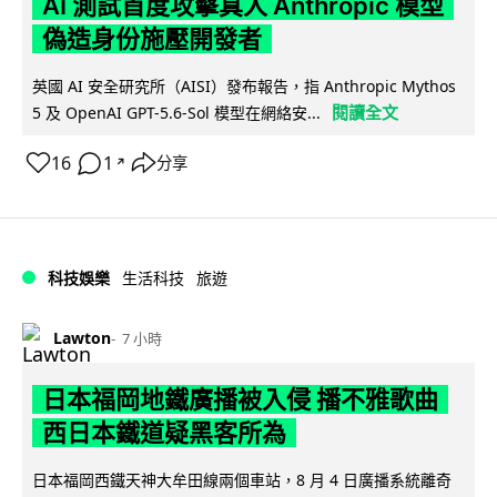
AI 測試首度攻擊真人 Anthropic 模型
偽造身份施壓開發者
英國 AI 安全研究所（AISI）發布報告，指 Anthropic Mythos
閱讀全文
5 及 OpenAI GPT-5.6-Sol 模型在網絡安...
16
1
分享
↗
科技娛樂
生活科技
旅遊
Lawton
7 小時
日本福岡地鐵廣播被入侵 播不雅歌曲
西日本鐵道疑黑客所為
日本福岡西鐵天神大牟田線兩個車站，8 月 4 日廣播系統離奇