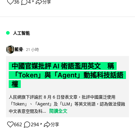
36
4
分享
↗
人工智能
藍骨
21 小時
中國官媒批評 AI 術語濫用英文 稱
「Token」與「Agent」動搖科技話語
權
人民網旗下評論於 8 月 6 日發表文章，批評中國廣泛使用
「Token」、「Agent」及「LLM」等英文術語，認為做法侵蝕
閱讀全文
中文表意空間及科...
662
294
分享
↗