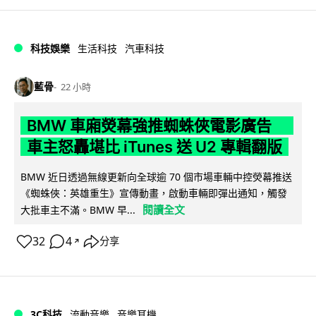
科技娛樂
生活科技
汽車科技
藍骨
22 小時
BMW 車廂熒幕強推蜘蛛俠電影廣告
車主怒轟堪比 iTunes 送 U2 專輯翻版
BMW 近日透過無線更新向全球逾 70 個市場車輛中控熒幕推送
《蜘蛛俠：英雄重生》宣傳動畫，啟動車輛即彈出通知，觸發
閱讀全文
大批車主不滿。BMW 早...
32
4
分享
↗
3C科技
流動音樂
音樂耳機