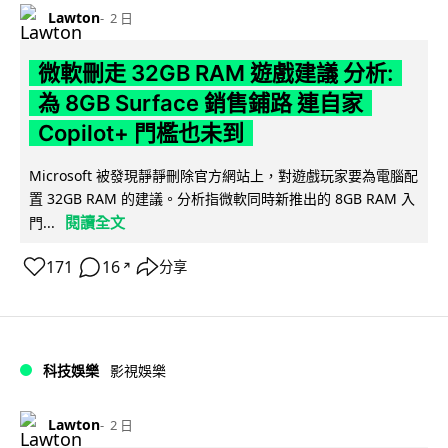
Lawton
2 日
微軟刪走 32GB RAM 遊戲建議 分析:
為 8GB Surface 銷售鋪路 連自家
Copilot+ 門檻也未到
Microsoft 被發現靜靜刪除官方網站上，對遊戲玩家要為電腦配
置 32GB RAM 的建議。分析指微軟同時新推出的 8GB RAM 入
閱讀全文
門...
171
16
分享
↗
科技娛樂
影視娛樂
Lawton
2 日