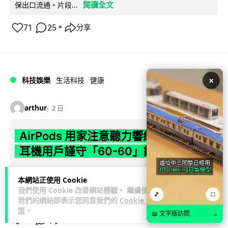
閱讀全文
保出口流通。片段...
71
25
分享
↗
×
科技娛樂
生活科技
健康
arthur
2 日
AirPods 用家注意聽力響紅燈 醫學界籲
耳機用戶謹守「60-60」鐵律
長時間高音量佩戴耳機可能導致永久性噪音性聽損。本文盤點 4
本網站正使用 Cookie
大聽力受損警號，介紹科學護耳的「60-60 原則」及 Apple 內
我們使用 Cookie 改善網站體驗。 繼續使用
🎵
⛶
閱讀全文
置防護功能，...
我們的網站即表示您同意我們的
Cookie 政
策
。
📖 文字版訪問
→
20
分享