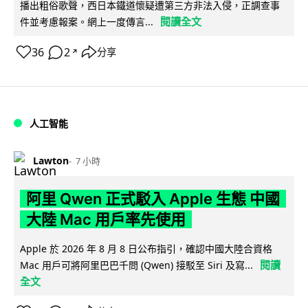
播出粗俗歌聲，西日本鐵道懷疑遭第三方非法入侵，正調查事
閱讀全文
件並考慮報案。網上一度傳言...
36
2
分享
↗
人工智能
Lawton
7 小時
阿里 Qwen 正式駁入 Apple 生態 中國
大陸 Mac 用戶率先使用
Apple 於 2026 年 8 月 8 日公布指引，確認中國大陸合資格
閱讀
Mac 用戶可將阿里巴巴千問 (Qwen) 接駁至 Siri 及寫...
全文