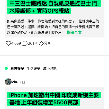
中三巴士鐵路迷 自製紙皮遙控巴士 門,
水撥識郁 + 實時GPS報站
如果你熱愛一件事，你會熱愛到怎樣的程度？一位就讀中三的
巴士鐵路迷，選擇由零開始，把自己的興趣一步步變成真正可
閱讀全文
以運作的作品。他以紙皮親手製作出...
4,659
261
分享
↗
科技娛樂
生活娛樂
城中熱話
Vin
2 日
iPhone 加速撤出中國 印度成新機主要
基地 上年組裝增至5500萬部