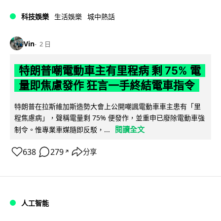
科技娛樂
生活娛樂
城中熱話
Vin
2 日
特朗普嘲電動車主有里程病 剩 75% 電
量即焦慮發作 狂言一手終結電車指令
特朗普在拉斯維加斯造勢大會上公開嘲諷電動車車主患有「里
程焦慮病」，聲稱電量剩 75% 便發作，並重申已廢除電動車強
閱讀全文
制令。惟專業車媒隨即反駁，...
638
279
分享
↗
人工智能