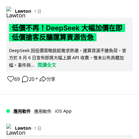
Lawton
1 日
低價不再！DeepSeek 大幅加價在即
低價搶客反釀運算資源告急
DeepSeek 因低價策略掀起需求熱潮，運算資源不勝負荷，官
方於 8 月 6 日宣布即將大幅上調 API 收費，惟未公布具體加
閱讀全文
幅。事件與...
69
20
分享
↗
iOS App
應用軟件
應用軟件
Lawton
1 日