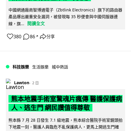
中國網通廠商智博通電子（Zbtlink Electronics）旗下的路由器
產品爆出嚴重安全漏洞，被發現每 35 秒便會與中國伺服器連
閱讀全文
線，旗...
380
86
分享
↗
科技娛樂
生活娛樂
城中熱話
Lawton
2 日
熊本地震手術室驚魂片瘋傳 醫護保護病
人、逃生門 網民讚值得尊敬
熊本縣 7 月 28 日發生 7.1 級地震，熊本綜合醫院手術室鏡頭拍
下地震一刻，醫護人員臨危不亂保護病人，更馬上開逃生門確