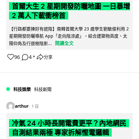
首爾大生 2 星期開發防曬地圖 一日暴增
2 萬人下載衝榜首
【行路都要揀好有遮陰】南韓首爾大學 23 歲學生劉敏俊利用 2
星期開發防曬導航 App「走向陰涼處」，結合建築物高度、太
閱讀全文
陽仰角及行道樹陰影...
96
4
分享
↗
科技娛樂
科技新聞
arthur
1 日
冷氣 24 小時長開電費更平？內地網民
自測結果兩極 專家拆解慳電邏輯