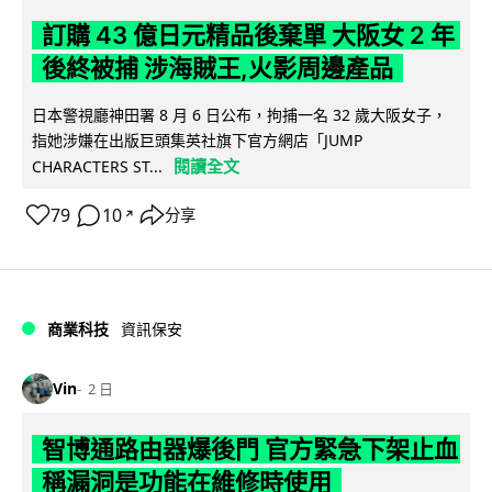
訂購 43 億日元精品後棄單 大阪女 2 年
後終被捕 涉海賊王,火影周邊產品
日本警視廳神田署 8 月 6 日公布，拘捕一名 32 歲大阪女子，
指她涉嫌在出版巨頭集英社旗下官方網店「JUMP
閱讀全文
CHARACTERS ST...
79
10
分享
↗
商業科技
資訊保安
Vin
2 日
智博通路由器爆後門 官方緊急下架止血
稱漏洞是功能在維修時使用