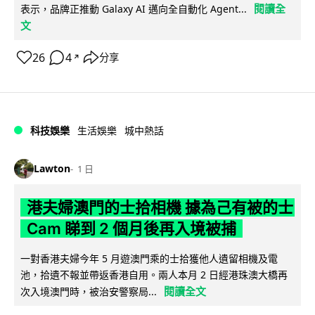
閱讀全
表示，品牌正推動 Galaxy AI 邁向全自動化 Agent...
文
26
4
分享
↗
科技娛樂
生活娛樂
城中熱話
Lawton
1 日
港夫婦澳門的士拾相機 據為己有被的士
Cam 睇到 2 個月後再入境被捕
一對香港夫婦今年 5 月遊澳門乘的士拾獲他人遺留相機及電
池，拾遺不報並帶返香港自用。兩人本月 2 日經港珠澳大橋再
閱讀全文
次入境澳門時，被治安警察局...