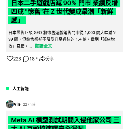
日本二手遊戲店減 90% 門市 業績反增
四成 "懷舊"在 Z 世代變成最潮「新鮮
感」
日本零售巨頭 GEO 將懷舊遊戲銷售門市從 1,000 間大幅減至
99 間，但銷售額卻不降反升至過往的 1.4 倍。做到「減店增
閱讀全文
收」奇蹟，...
223
18
分享
↗
人工智能
Vin
22 小時
Meta AI 模型測試期間入侵他家公司 三
大 AI 巨頭接連曝安全漏洞