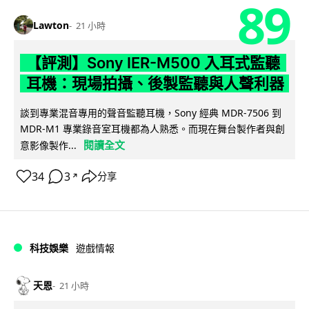
89
Lawton
21 小時
【評測】Sony IER-M500 入耳式監聽
耳機：現場拍攝、後製監聽與人聲利器
談到專業混音專用的聲音監聽耳機，Sony 經典 MDR-7506 到
MDR-M1 專業錄音室耳機都為人熟悉。而現在舞台製作者與創
閱讀全文
意影像製作...
34
3
分享
↗
科技娛樂
遊戲情報
天恩
21 小時