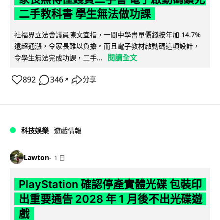
二手教科書 學生無法做功課
社福界立法會議員陳文宜指，一間中學書單價錢按年加 14.7%
遠超通漲，令家長難以負擔。而且電子教材啟動碼這項設計，
閱讀全文
令學生無法完成功課，二手...
892
346
分享
↗
科技娛樂
遊戲情報
Lawton
1 日
PlayStation 確認停產實體光碟 包裝印
出重要通告 2028 年 1 月後不出光碟遊
戲