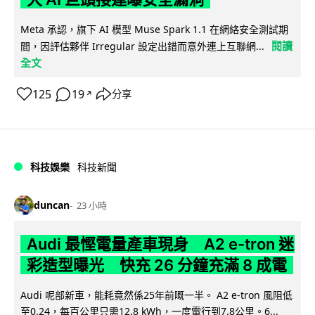
Meta 承認，旗下 AI 模型 Muse Spark 1.1 在網絡安全測試期
閱讀
間，因評估夥伴 Irregular 設定出錯而意外連上互聯網...
全文
125
19
分享
↗
科技娛樂
科技新聞
duncan
23 小時
Audi 最慳電量產車現身 A2 e-tron 迷
彩造型曝光 快充 26 分鐘充滿 8 成電
Audi 呢部新車，能耗竟然係25年前嘅一半。 A2 e-tron 風阻低
至0.24，每百公里只需12.8 kWh，一度電行到7.8公里。6...