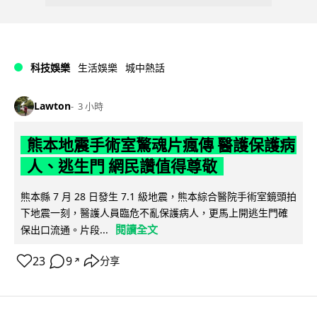
科技娛樂
生活娛樂
城中熱話
Lawton
3 小時
熊本地震手術室驚魂片瘋傳 醫護保護病
人、逃生門 網民讚值得尊敬
熊本縣 7 月 28 日發生 7.1 級地震，熊本綜合醫院手術室鏡頭拍
下地震一刻，醫護人員臨危不亂保護病人，更馬上開逃生門確
閱讀全文
保出口流通。片段...
23
9
分享
↗