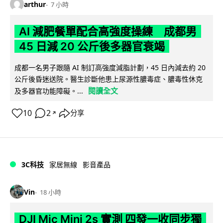
arthur
7 小時
AI 減肥餐單配合高強度操練 成都男
45 日減 20 公斤後多器官衰竭
成都一名男子跟隨 AI 制訂高強度減脂計劃，45 日內減去約 20
公斤後昏迷送院。醫生診斷他患上尿源性膿毒症、膿毒性休克
閱讀全文
及多器官功能障礙。...
10
2
分享
↗
3C科技
家居無線
影音產品
Vin
18 小時
DJI Mic Mini 2s 實測 四發一收同步獨