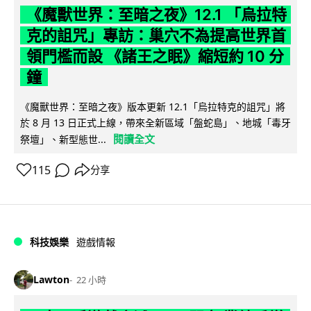
《魔獸世界：至暗之夜》12.1 「烏拉特
克的詛咒」專訪：巢穴不為提高世界首
領門檻而設 《諸王之眠》縮短約 10 分
鐘
《魔獸世界：至暗之夜》版本更新 12.1「烏拉特克的詛咒」將
於 8 月 13 日正式上線，帶來全新區域「盤蛇島」、地城「毒牙
閱讀全文
祭壇」、新型態世...
115
分享
科技娛樂
遊戲情報
Lawton
22 小時