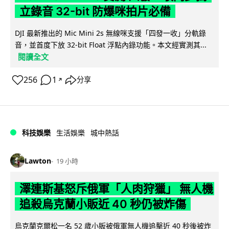
立錄音 32-bit 防爆咪拍片必備
DJI 最新推出的 Mic Mini 2s 無線咪支援「四發一收」分軌錄
音，並首度下放 32-bit Float 浮點內錄功能。本文經實測其...
閱讀全文
256
1
分享
↗
科技娛樂
生活娛樂
城中熱話
Lawton
19 小時
澤連斯基怒斥俄軍「人肉狩獵」 無人機
追殺烏克蘭小販近 40 秒仍被炸傷
烏克蘭克爾松一名 52 歲小販被俄軍無人機追擊近 40 秒後被炸