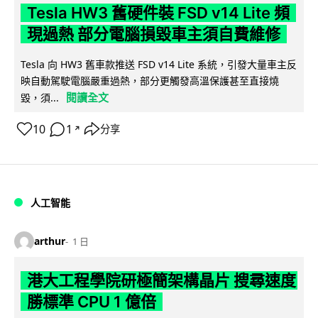
Tesla HW3 舊硬件裝 FSD v14 Lite 頻
現過熱 部分電腦損毀車主須自費維修
Tesla 向 HW3 舊車款推送 FSD v14 Lite 系統，引發大量車主反
映自動駕駛電腦嚴重過熱，部分更觸發高溫保護甚至直接燒
閱讀全文
毀，須...
10
1
分享
↗
人工智能
arthur
1 日
港大工程學院研極簡架構晶片 搜尋速度
勝標準 CPU 1 億倍