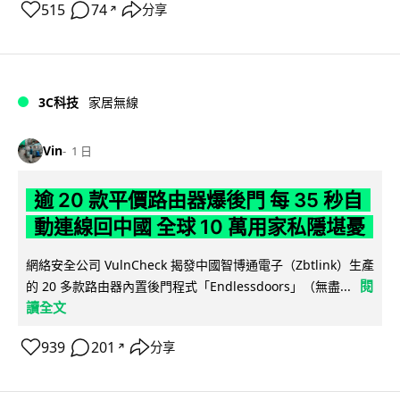
515
74
分享
↗
3C科技
家居無線
Vin
1 日
逾 20 款平價路由器爆後門 每 35 秒自
動連線回中國 全球 10 萬用家私隱堪憂
網絡安全公司 VulnCheck 揭發中國智博通電子（Zbtlink）生產
閱
的 20 多款路由器內置後門程式「Endlessdoors」（無盡...
讀全文
939
201
分享
↗