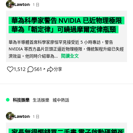
Lawton
1 日
華為科學家警告 NVIDIA 已近物理極限
華為「韜定律」可繞過摩爾定律瓶頸
華為半導體首席科學家廖恒罕見接受近 5 小時專訪，警告
NVIDIA 等西方晶片巨頭正逼近物理極限，傳統製程升級已失經
閱讀全文
濟效益。他同時介紹華為...
1,512
561
分享
↗
科技娛樂
生活娛樂
城中熱話
Lawton
1 日
家長無得慳錢買二手書 電子啟動碼鎖死