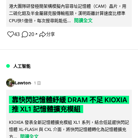
港大團隊研發極簡架構模擬內容尋址記憶體（CAM）晶片，用
二硫化鉬及半金屬銻克服傳輸瓶頸，漢明距離計算速度比標準
閱讀全文
CPU快1億倍，每次搜尋耗能低...
43
20
分享
↗
人工智能
Lawton
1 日
靠快閃記憶體紓緩 DRAM 不足 KIOXIA
推 XL1 記憶體擴充模組
KIOXIA 發表全新記憶體擴充模組 XL1 系列，結合低延遲快閃記
憶體 XL-FLASH 與 CXL 介面，將快閃記憶體轉化為記憶體擴充
閱讀全文
方...