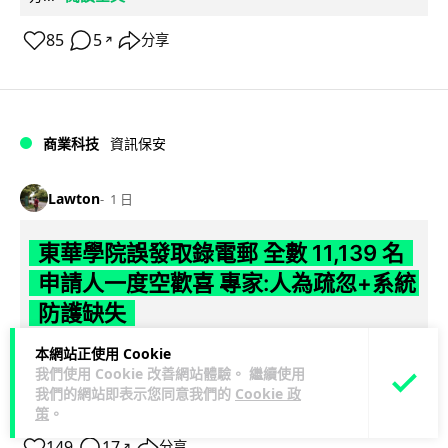
85
5
分享
↗
商業科技
資訊保安
Lawton
1 日
東華學院誤發取錄電郵 全數 11,139 名
申請人一度空歡喜 專家:人為疏忽+系統
防護缺失
本網站正使用 Cookie
東華學院今日（5 日）大學聯招放榜之際，因人為疏忽向全數
我們使用 Cookie 改善網站體驗。 繼續使用
11,139 名課程申請人錯誤發出取錄通知電郵，令大批考生一度
我們的網站即表示您同意我們的
Cookie 政
閱讀全文
以為獲得學位取錄，事...
策
。
149
17
分享
↗