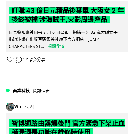
訂購 43 億日元精品後棄單 大阪女 2 年
後終被捕 涉海賊王,火影周邊產品
日本警視廳神田署 8 月 6 日公布，拘捕一名 32 歲大阪女子，
指她涉嫌在出版巨頭集英社旗下官方網店「JUMP
閱讀全文
CHARACTERS ST...
1
分享
↗
商業科技
資訊保安
Vin
2 小時
智博通路由器爆後門 官方緊急下架止血
稱漏洞是功能在維修時使用