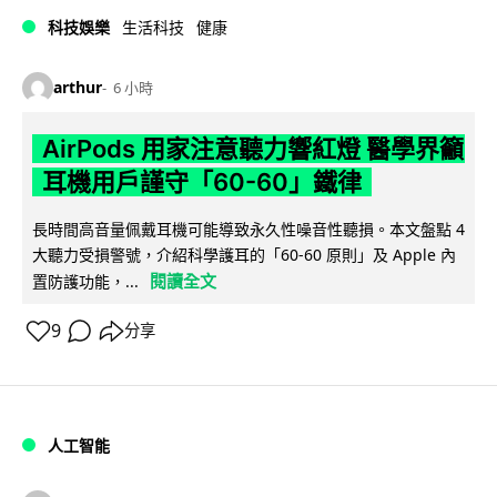
科技娛樂
生活科技
健康
arthur
6 小時
AirPods 用家注意聽力響紅燈 醫學界籲
耳機用戶謹守「60-60」鐵律
長時間高音量佩戴耳機可能導致永久性噪音性聽損。本文盤點 4
大聽力受損警號，介紹科學護耳的「60-60 原則」及 Apple 內
閱讀全文
置防護功能，...
9
分享
人工智能