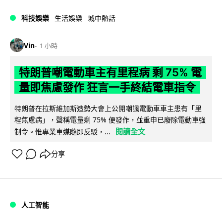
科技娛樂
生活娛樂
城中熱話
Vin
1 小時
特朗普嘲電動車主有里程病 剩 75% 電
量即焦慮發作 狂言一手終結電車指令
特朗普在拉斯維加斯造勢大會上公開嘲諷電動車車主患有「里
程焦慮病」，聲稱電量剩 75% 便發作，並重申已廢除電動車強
閱讀全文
制令。惟專業車媒隨即反駁，...
分享
人工智能