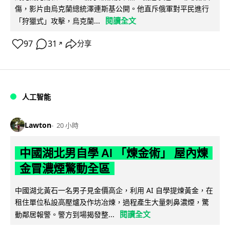
傷，影片由烏克蘭總統澤連斯基公開。他直斥俄軍對平民進行
閱讀全文
「狩獵式」攻擊，烏克蘭...
97
31
分享
↗
人工智能
Lawton
20 小時
中國湖北男自學 AI 「煉金術」 屋內煉
金冒濃煙驚動全區
中國湖北黃石一名男子見金價高企，利用 AI 自學提煉黃金，在
租住單位私設高壓爐及作坊冶煉，過程產生大量刺鼻濃煙，驚
閱讀全文
動鄰居報警。警方到場揭發整...